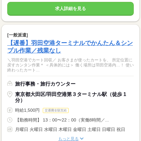
求人詳細を見る
[一般派遣]
【遅番】羽田空港ターミナルでかんたん＆シン
プル作業／残業なし
＼羽田空港でカート回収／ お客さまが使ったカートを、 所定位置に
戻すカンタン作業＊ ＜具体的には＞ 働く場所は羽田空港内…！ 使い
終わったカート...
旅行事務・旅行カウンター
東京都大田区/羽田空港第３ターミナル駅（徒歩 1
分）
時給1,500円
交通費全額支給
【勤務時間】 13：00〜22：00（実働8時間／...
月曜日 火曜日 水曜日 木曜日 金曜日 土曜日 日曜日 祝日
もっと見る