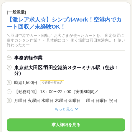
[一般派遣]
【激レア求人☆】シンプルWork！空港内でカ
ート回収／未経験OK！
＼羽田空港でカート回収／ お客さまが使ったカートを、 所定位置に
戻すカンタン作業＊ ＜具体的には＞ 働く場所は羽田空港内…！ 使い
終わったカー...
事務的軽作業
東京都大田区/羽田空港第３ターミナル駅（徒歩 1
分）
時給1,500円
交通費全額支給
【勤務時間】 13：00〜22：00（実働8時間／...
月曜日 火曜日 水曜日 木曜日 金曜日 土曜日 日曜日 祝日
もっと見る
求人詳細を見る