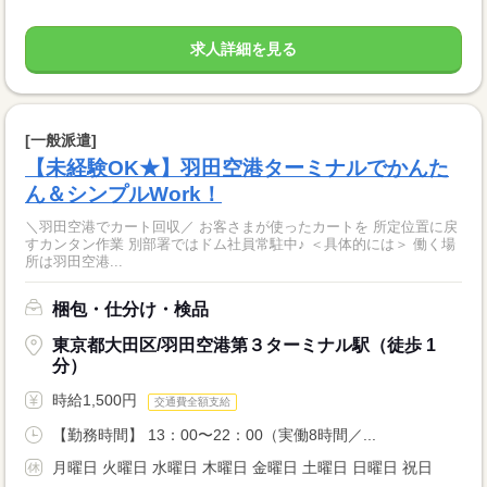
求人詳細を見る
[一般派遣]
【未経験OK★】羽田空港ターミナルでかんた
ん＆シンプルWork！
＼羽田空港でカート回収／ お客さまが使ったカートを 所定位置に戻
すカンタン作業 別部署ではドム社員常駐中♪ ＜具体的には＞ 働く場
所は羽田空港...
梱包・仕分け・検品
東京都大田区/羽田空港第３ターミナル駅（徒歩 1
分）
時給1,500円
交通費全額支給
【勤務時間】 13：00〜22：00（実働8時間／...
月曜日 火曜日 水曜日 木曜日 金曜日 土曜日 日曜日 祝日