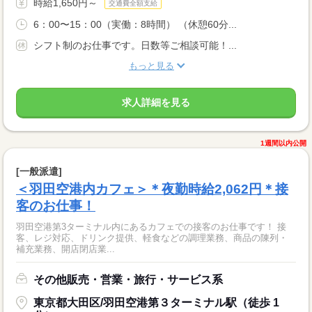
時給1,650円～
交通費全額支給
6：00〜15：00（実働：8時間） （休憩60分...
シフト制のお仕事です。日数等ご相談可能！...
もっと見る
求人詳細を見る
1週間以内公開
[一般派遣]
＜羽田空港内カフェ＞＊夜勤時給2,062円＊接
客のお仕事！
羽田空港第3ターミナル内にあるカフェでの接客のお仕事です！ 接
客、レジ対応、ドリンク提供、軽食などの調理業務、商品の陳列・
補充業務、開店閉店業...
その他販売・営業・旅行・サービス系
東京都大田区/羽田空港第３ターミナル駅（徒歩 1