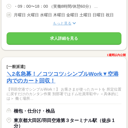
・09：00〜18：00 （実働8時間/休憩60分） ...
月曜日 火曜日 水曜日 木曜日 金曜日 土曜日 日曜日 祝日
もっと見る
求人詳細を見る
1週間以内公開
[一般派遣]
＼2名急募！／コツコツ♪シンプルWork▼空港
内でのカート回収！
【羽田空港でシンプルWork！】 お客さまが使ったカートを 所定位置
に戻すだけのカンタン作業 別部署ではドム社員常駐中♪ ＜具体的に
は＞ 働く場所...
梱包・仕分け・検品
東京都大田区/羽田空港第３ターミナル駅（徒歩 1
分）