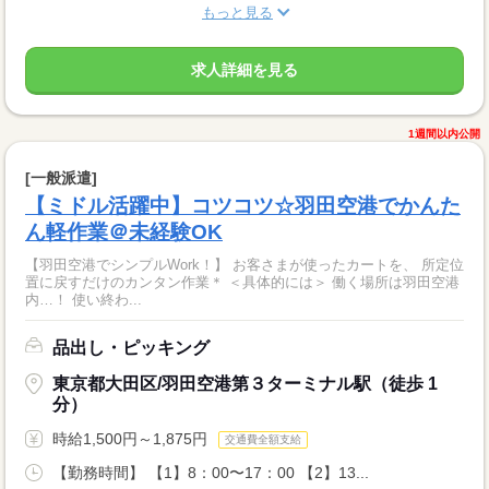
もっと見る
求人詳細を見る
1週間以内公開
[一般派遣]
【ミドル活躍中】コツコツ☆羽田空港でかんた
ん軽作業＠未経験OK
【羽田空港でシンプルWork！】 お客さまが使ったカートを、 所定位
置に戻すだけのカンタン作業＊ ＜具体的には＞ 働く場所は羽田空港
内…！ 使い終わ...
品出し・ピッキング
東京都大田区/羽田空港第３ターミナル駅（徒歩 1
分）
時給1,500円～1,875円
交通費全額支給
【勤務時間】 【1】8：00〜17：00 【2】13...