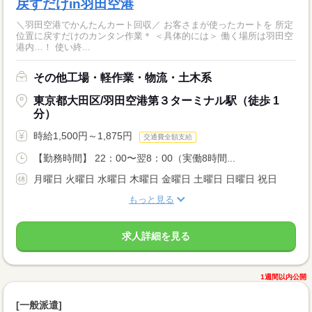
戻すだけin羽田空港
＼羽田空港でかんたんカート回収／ お客さまが使ったカートを 所定
位置に戻すだけのカンタン作業＊ ＜具体的には＞ 働く場所は羽田空
港内…！ 使い終...
その他工場・軽作業・物流・土木系
東京都大田区/羽田空港第３ターミナル駅（徒歩 1
分）
時給1,500円～1,875円
交通費全額支給
【勤務時間】 22：00〜翌8：00（実働8時間...
月曜日 火曜日 水曜日 木曜日 金曜日 土曜日 日曜日 祝日
もっと見る
求人詳細を見る
1週間以内公開
[一般派遣]