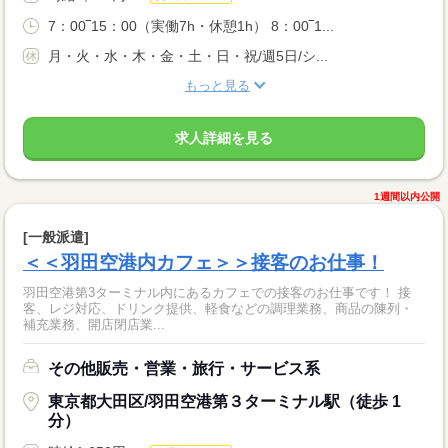
7：00‾15：00（実働7h・休憩1h） 8：00‾1...
月・火・水・木・金・土・日・祝/週5日/シ...
もっと見る
求人詳細を見る
1週間以内公開
[一般派遣]
＜＜羽田空港内カフェ＞＞接客のお仕事！
羽田空港第3ターミナル内にあるカフェでの接客のお仕事です！ 接
客、レジ対応、ドリンク提供、軽食などの調理業務、商品の陳列・
補充業務、開店閉店業...
その他販売・営業・旅行・サービス系
東京都大田区/羽田空港第３ターミナル駅（徒歩 1
分）