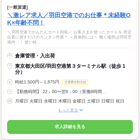
[一般派遣]
＼激レア求人／羽田空港でのお仕事＊未経験O
K×年齢不問！
＼羽田空港でかんたんカート回収／ お客さまが使ったカートを 所定
位置に戻すだけのカンタン作業＊ ＜具体的には＞ 働く場所は羽田空
港内…！ 使い終...
倉庫管理・入出荷
東京都大田区/羽田空港第３ターミナル駅（徒歩 1
分）
時給1,500円～1,875円
交通費全額支給
【勤務時間】 22：00〜翌8：00（実働8時間...
月曜日 火曜日 水曜日 木曜日 金曜日 土曜日 日曜日 祝日
もっと見る
求人詳細を見る