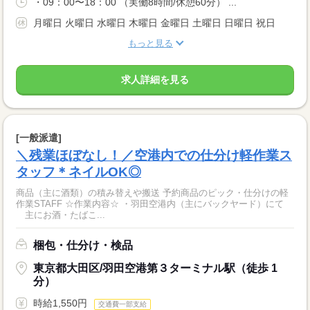
・09：00〜18：00 （実働8時間/休憩60分） ...
月曜日 火曜日 水曜日 木曜日 金曜日 土曜日 日曜日 祝日
もっと見る
求人詳細を見る
[一般派遣]
＼残業ほぼなし！／空港内での仕分け軽作業ス
タッフ＊ネイルOK◎
商品（主に酒類）の積み替えや搬送 予約商品のピック・仕分けの軽
作業STAFF ☆作業内容☆ ・羽田空港内（主にバックヤード）にて
主にお酒・たばこ...
梱包・仕分け・検品
東京都大田区/羽田空港第３ターミナル駅（徒歩 1
分）
時給1,550円
交通費一部支給