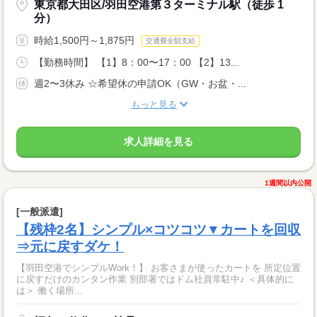
東京都大田区/羽田空港第３ターミナル駅（徒歩 1
分）
時給1,500円～1,875円
交通費全額支給
【勤務時間】 【1】8：00〜17：00 【2】13...
週2〜3休み ☆希望休の申請OK（GW・お盆・...
もっと見る
求人詳細を見る
1週間以内公開
[一般派遣]
【残枠2名】シンプル×コツコツ▼カートを回収
⇒元に戻すダケ！
【羽田空港でシンプルWork！】 お客さまが使ったカートを 所定位置
に戻すだけのカンタン作業 別部署ではドム社員常駐中♪ ＜具体的に
は＞ 働く場所...