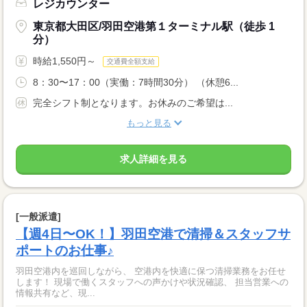
レジカウンター
東京都大田区/羽田空港第１ターミナル駅（徒歩 1
分）
時給1,550円～
交通費全額支給
8：30〜17：00（実働：7時間30分） （休憩6...
完全シフト制となります。お休みのご希望は...
もっと見る
求人詳細を見る
[一般派遣]
【週4日〜OK！】羽田空港で清掃＆スタッフサ
ポートのお仕事♪
羽田空港内を巡回しながら、 空港内を快適に保つ清掃業務をお任せ
します！ 現場で働くスタッフへの声かけや状況確認、 担当営業への
情報共有など、現...