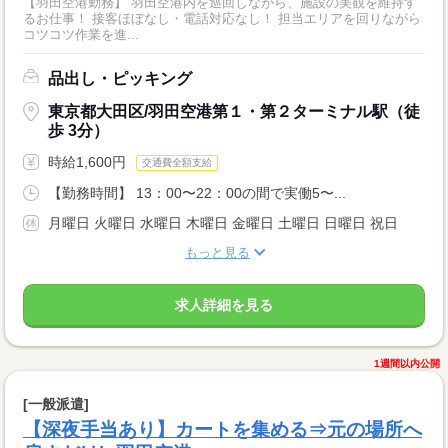
【羽田空港勤務】 羽田空港内を巡回しながら、施設の美観を維持す
るお仕事！ 接客ほぼなし・電話対応なし！ 担当エリアを回りながら
コツコツ作業を進...
品出し・ピッキング
東京都大田区/羽田空港第１・第２ターミナル駅（徒
歩 3分）
時給1,600円
交通費全額支給
【勤務時間】 13：00〜22：00の間で実働5〜...
月曜日 火曜日 水曜日 木曜日 金曜日 土曜日 日曜日 祝日
もっと見る
求人詳細を見る
1週間以内公開
[一般派遣]
【深夜手当あり】カートを集める⇒元の場所へ