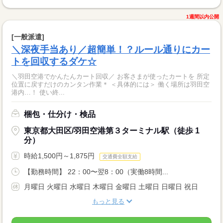
1週間以内公開
[一般派遣]
＼深夜手当あり／超簡単！？ルール通りにカー
トを回収するダケ☆
＼羽田空港でかんたんカート回収／ お客さまが使ったカートを 所定
位置に戻すだけのカンタン作業＊ ＜具体的には＞ 働く場所は羽田空
港内…！ 使い終...
梱包・仕分け・検品
東京都大田区/羽田空港第３ターミナル駅（徒歩 1
分）
時給1,500円～1,875円
交通費全額支給
【勤務時間】 22：00〜翌8：00（実働8時間...
月曜日 火曜日 水曜日 木曜日 金曜日 土曜日 日曜日 祝日
もっと見る