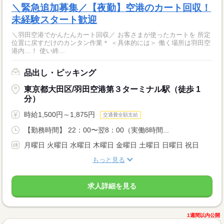
＼緊急追加募集／【夜勤】空港のカート回収！
未経験スタート歓迎
＼羽田空港でかんたんカート回収／ お客さまが使ったカートを 所定
位置に戻すだけのカンタン作業＊ ＜具体的には＞ 働く場所は羽田空
港内…！ 使い終...
品出し・ピッキング
東京都大田区/羽田空港第３ターミナル駅（徒歩 1
分）
時給1,500円～1,875円
交通費全額支給
【勤務時間】 22：00〜翌8：00（実働8時間...
月曜日 火曜日 水曜日 木曜日 金曜日 土曜日 日曜日 祝日
もっと見る
求人詳細を見る
1週間以内公開