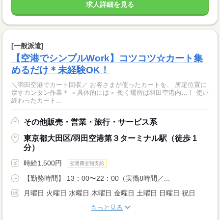
求人詳細を見る
[一般派遣]
【空港でシンプルWork】コツコツ☆カート集
めるだけ＊未経験OK！
＼羽田空港でカート回収／ お客さまが使ったカートを、 所定位置に
戻すカンタン作業＊ ＜具体的には＞ 働く場所は羽田空港内…！ 使い
終わったカート...
その他販売・営業・旅行・サービス系
東京都大田区/羽田空港第３ターミナル駅（徒歩 1
分）
時給1,500円
交通費全額支給
【勤務時間】 13：00〜22：00（実働8時間／...
月曜日 火曜日 水曜日 木曜日 金曜日 土曜日 日曜日 祝日
もっと見る