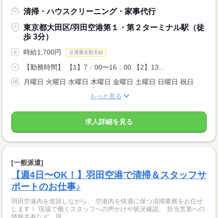
清掃・ハウスクリーニング・家事代行
東京都大田区/羽田空港第１・第２ターミナル駅（徒
歩 3分）
時給1,700円
交通費全額支給
【勤務時間】 【1】7：00〜16：00 【2】13...
月曜日 火曜日 水曜日 木曜日 金曜日 土曜日 日曜日 祝日
もっと見る
求人詳細を見る
[一般派遣]
【週4日〜OK！】羽田空港で清掃＆スタッフサ
ポートのお仕事♪
羽田空港内を巡回しながら、 空港内を快適に保つ清掃業務をお任せ
します！ 現場で働くスタッフへの声かけや状況確認、 担当営業への
情報共有など、現...