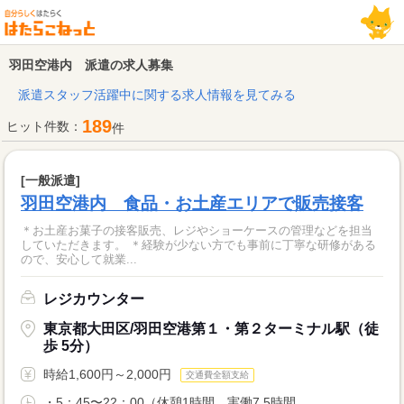
羽田空港内 派遣の求人募集
派遣スタッフ活躍中に関する求人情報を見てみる
189
ヒット件数：
件
[一般派遣]
羽田空港内 食品・お土産エリアで販売接客
＊お土産お菓子の接客販売、レジやショーケースの管理などを担当
していただきます。 ＊経験が少ない方でも事前に丁寧な研修がある
ので、安心して就業...
レジカウンター
東京都大田区/羽田空港第１・第２ターミナル駅（徒
歩 5分）
時給1,600円～2,000円
交通費全額支給
・5：45〜22：00（休憩1時間 実働7.5時間...