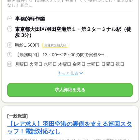
観を 維持する【清掃スタッフ】募集！ ＼＼ 接客ほぼなし・電話対応
なし！ 担当...
事務的軽作業
東京都大田区/羽田空港第１・第２ターミナル駅（徒
歩 3分）
時給1,600円
交通費全額支給
【勤務時間】 13：00〜22：00の間で実働5〜...
月曜日 火曜日 水曜日 木曜日 金曜日 土曜日 日曜日 祝日
もっと見る
求人詳細を見る
[一般派遣]
【レア求人】羽田空港の裏側を支える巡回スタ
ッフ！電話対応なし