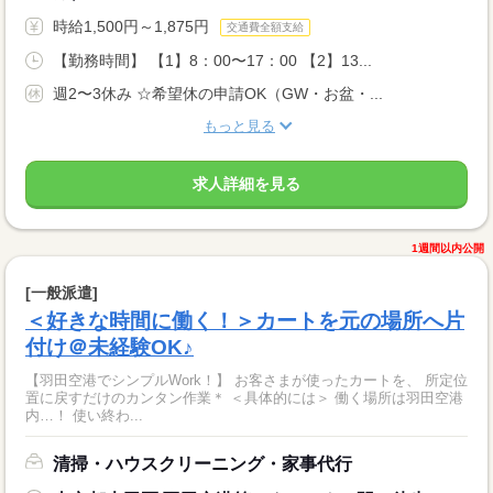
時給1,500円～1,875円
交通費全額支給
【勤務時間】 【1】8：00〜17：00 【2】13...
週2〜3休み ☆希望休の申請OK（GW・お盆・...
もっと見る
求人詳細を見る
1週間以内公開
[一般派遣]
＜好きな時間に働く！＞カートを元の場所へ片
付け＠未経験OK♪
【羽田空港でシンプルWork！】 お客さまが使ったカートを、 所定位
置に戻すだけのカンタン作業＊ ＜具体的には＞ 働く場所は羽田空港
内…！ 使い終わ...
清掃・ハウスクリーニング・家事代行