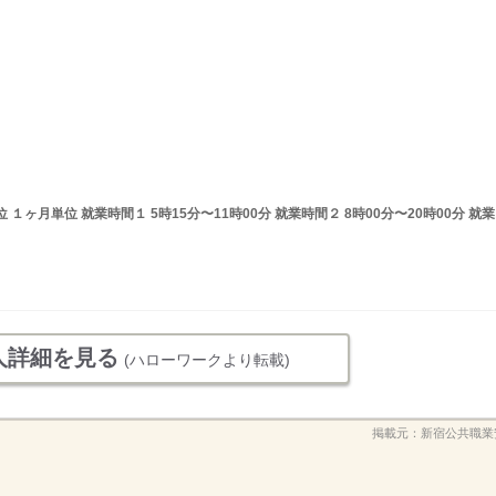
ヶ月単位 就業時間１ 5時15分〜11時00分 就業時間２ 8時00分〜20時00分 就業
人詳細を見る
(ハローワークより転載)
掲載元：
新宿公共職業