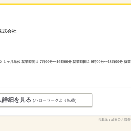
株式会社
ヶ月単位 就業時間１ 7時00分〜16時00分 就業時間２ 9時00分〜18時00分 就業
人詳細を見る
(ハローワークより転載)
掲載元：
成田公共職業