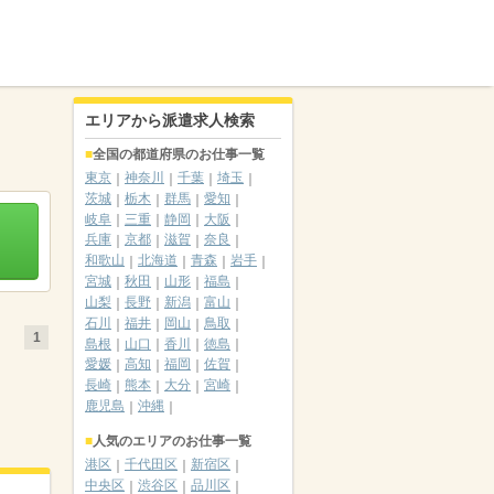
エリアから派遣求人検索
全国の都道府県のお仕事一覧
東京
神奈川
千葉
埼玉
茨城
栃木
群馬
愛知
岐阜
三重
静岡
大阪
兵庫
京都
滋賀
奈良
和歌山
北海道
青森
岩手
宮城
秋田
山形
福島
山梨
長野
新潟
富山
石川
福井
岡山
鳥取
1
島根
山口
香川
徳島
愛媛
高知
福岡
佐賀
長崎
熊本
大分
宮崎
鹿児島
沖縄
人気のエリアのお仕事一覧
港区
千代田区
新宿区
中央区
渋谷区
品川区