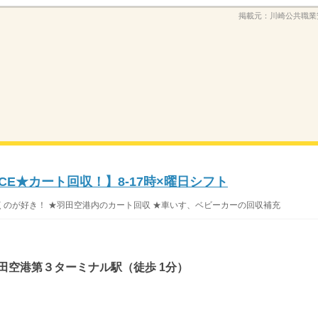
掲載元：
川崎公共職業
CE★カート回収！】8-17時×曜日シフト
のが好き！ ★羽田空港内のカート回収 ★車いす、ベビーカーの回収補充
田空港第３ターミナル駅（徒歩 1分）