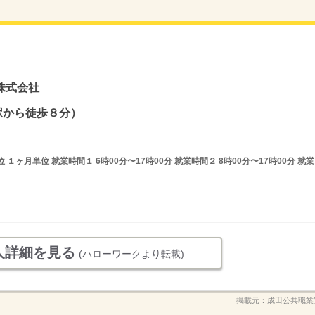
株式会社
場駅から徒歩８分）
ヶ月単位 就業時間１ 6時00分〜17時00分 就業時間２ 8時00分〜17時00分 就業
人詳細を見る
(ハローワークより転載)
掲載元：
成田公共職業