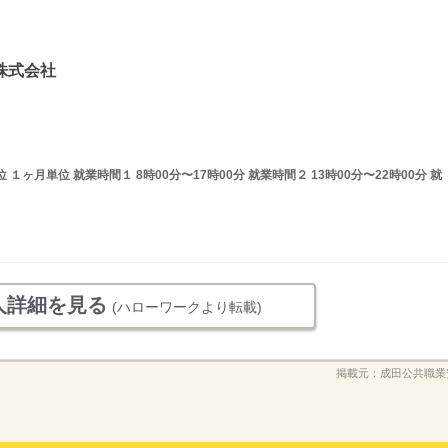
株式会社
ヶ月単位 就業時間１ 8時00分〜17時00分 就業時間２ 13時00分〜22時00分 就
人詳細を見る
(ハローワークより転載)
掲載元：
成田公共職業