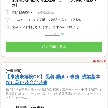
東京都大田区/羽田空港第１ターミナル駅（徒歩 1
分）
時給1,550円～
交通費全額支給
5：50〜14：20（実働：7時間30分） （休憩6...
完全シフト制となります。お休みのご希望は...
もっと見る
求人詳細を見る
3日以内公開
[一般派遣]
【事務未経験OK】長期♪動き＋事務○残業基本
なし◎17時台定時◆
10月開始★羽田空港＊未経験OK♪幅広く事務サポート◆月収26万↑ ●
見積書作成（フォーマットあり） ●作業報告書の作成（フォーマット
あり） ●メー...