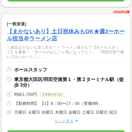
3日以内公開
[一般派遣]
【まかないあり】土日祝休みもOK★週3〜ホー
ル担当＠ラーメン店
＼絶品まかないも楽しめる！／ ラーメン屋さんで【ホールスタッ
フ】を募集！ 『ホールのおしごと気になってた！』 『羽田空港で働
いてみたかった！』...
ホールスタッフ
東京都大田区/羽田空港第１・第２ターミナル駅（徒
歩 3分）
時給1,700円
交通費全額支給
【勤務時間】 【1】8：00〜17：00（実働8時...
月曜日 火曜日 水曜日 木曜日 金曜日 土曜日 日曜日 祝日
もっと見る