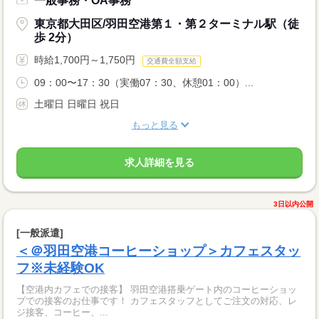
一般事務・OA事務
東京都大田区/羽田空港第１・第２ターミナル駅（徒
歩 2分）
時給1,700円～1,750円
交通費全額支給
09：00〜17：30（実働07：30、休憩01：00）...
土曜日 日曜日 祝日
もっと見る
求人詳細を見る
3日以内公開
[一般派遣]
＜＠羽田空港コーヒーショップ＞カフェスタッ
フ※未経験OK
【空港内カフェでの接客】 羽田空港搭乗ゲート内のコーヒーショッ
プでの接客のお仕事です！ カフェスタッフとしてご注文の対応、レ
ジ接客、コーヒー、...