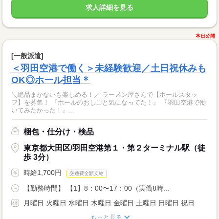
求人詳細を見る
本日公開
[一般派遣]
＜羽田空港で働く＞未経験歓迎／土日祝休みも
OK◎ホール担当＊
＼絶品まかないも楽しめる！／ ラーメン屋さんで【ホールスタッ
フ】を募集！ 『ホールのおしごと気になってた！』 『羽田空港で働
いてみたかった！』...
梱包・仕分け・検品
東京都大田区/羽田空港第１・第２ターミナル駅（徒
歩 3分）
時給1,700円
交通費全額支給
【勤務時間】 【1】8：00〜17：00（実働8時...
月曜日 火曜日 水曜日 木曜日 金曜日 土曜日 日曜日 祝日
もっと見る