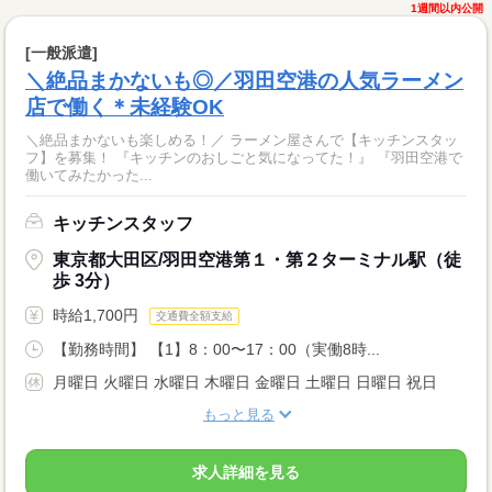
1週間以内公開
[一般派遣]
＼絶品まかないも◎／羽田空港の人気ラーメン
店で働く＊未経験OK
＼絶品まかないも楽しめる！／ ラーメン屋さんで【キッチンスタッ
フ】を募集！ 『キッチンのおしごと気になってた！』 『羽田空港で
働いてみたかった...
キッチンスタッフ
東京都大田区/羽田空港第１・第２ターミナル駅（徒
歩 3分）
時給1,700円
交通費全額支給
【勤務時間】 【1】8：00〜17：00（実働8時...
月曜日 火曜日 水曜日 木曜日 金曜日 土曜日 日曜日 祝日
もっと見る
求人詳細を見る