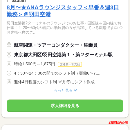
[一般派遣]
8月〜★ANAラウンジスタッフ＜早番＆週3日
勤務＞＠羽田空港
羽田空港第2ターミナルのラウンジでのお仕事♪ 国際線＆国内線でお
仕事！！ 20〜50代の幅広い年齢層の方が活躍している職場です◎ ◇
お客様へ席のご...
航空関連・ツアーコンダクター・添乗員
東京都大田区/羽田空港第１・第２ターミナル駅
時給1,500円～1,875円
交通費一部支給
4：30〜24：00の間でのシフト制（実働6〜7....
週休4日程度のシフト制 ※月毎にシフト作成...
もっと見る
求人詳細を見る
1週間以内公開