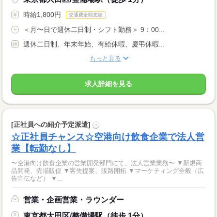
時給1,800円
交通費全額支給
＜月〜日で週休二日制・シフト勤務＞ 9：00...
週休二日制、年末年始、有給休暇、慶弔休暇...
もっと見る
求人詳細を見る
[正社員への紹介予定派遣]
?
☆正社員チャンス☆空港向け飲食企業で法人営
業【転勤なし】
〜空港向け飲食企業の営業開発部門にて、法人営業業務〜 ▼新規商
品開発、売場販促 ▼客先提案、販路開拓 ▼マーケティング全般（広
告宣伝など） ▼...
営業・企画営業・ラウンダー
東京都大田区/整備場駅（徒歩 1分）