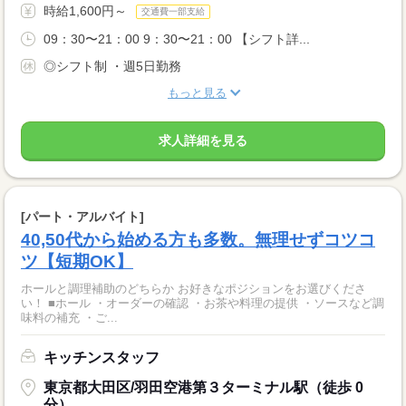
時給1,600円～
交通費一部支給
09：30〜21：00 9：30〜21：00 【シフト詳...
◎シフト制 ・週5日勤務
もっと見る
求人詳細を見る
[パート・アルバイト]
40,50代から始める方も多数。無理せずコツコ
ツ【短期OK】
ホールと調理補助のどちらか お好きなポジションをお選びくださ
い！ ■ホール ・オーダーの確認 ・お茶や料理の提供 ・ソースなど調
味料の補充 ・ご...
キッチンスタッフ
東京都大田区/羽田空港第３ターミナル駅（徒歩 0
分）