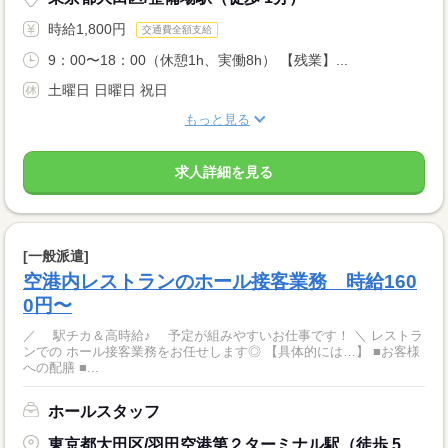
時給1,800円
交通費全額支給
9：00〜18：00（休憩1h、実働8h） 【残業】...
土曜日 日曜日 祝日
もっと見る
求人詳細を見る
[一般派遣]
空港内レストランのホール接客業務 時給160
0円〜
／ 駅チカ＆高時給♪ 予定が組みやすいお仕事です！ ＼ レストラ
ンでの ホール接客業務をお任せします◎ 【具体的には…】 ■お客様
への配膳 ■...
ホールスタッフ
東京都大田区/羽田空港第２ターミナル駅（徒歩 5