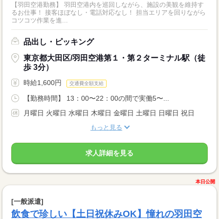
【羽田空港勤務】 羽田空港内を巡回しながら、施設の美観を維持す
るお仕事！ 接客ほぼなし・電話対応なし！ 担当エリアを回りながら
コツコツ作業を進...
品出し・ピッキング
東京都大田区/羽田空港第１・第２ターミナル駅（徒
歩 3分）
時給1,600円
交通費全額支給
【勤務時間】 13：00〜22：00の間で実働5〜...
月曜日 火曜日 水曜日 木曜日 金曜日 土曜日 日曜日 祝日
もっと見る
求人詳細を見る
本日公開
[一般派遣]
飲食で珍しい【土日祝休みOK】憧れの羽田空