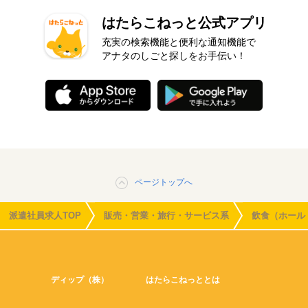
はたらこねっと公式アプリ
充実の検索機能と便利な通知機能で
アナタのしごと探しをお手伝い！
ページトップへ
派遣社員求人TOP
販売・営業・旅行・サービス系
飲食（ホール
ディップ（株）
はたらこねっととは