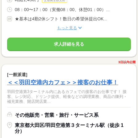
交通費全額支給
08：00〜17：00（実働08：00、休憩01：00）...
★基本は4勤2休シフト！数日の希望休提出OK...
もっと見る
求人詳細を見る
3日以内公開
[一般派遣]
＜＜羽田空港内カフェ＞＞接客のお仕事！
羽田空港第3ターミナル内にあるカフェでの接客のお仕事です！ 接
客、レジ対応、ドリンク提供、軽食などの調理業務、商品の陳列・
補充業務、開店閉店業...
その他販売・営業・旅行・サービス系
東京都大田区/羽田空港第３ターミナル駅（徒歩 1
分）