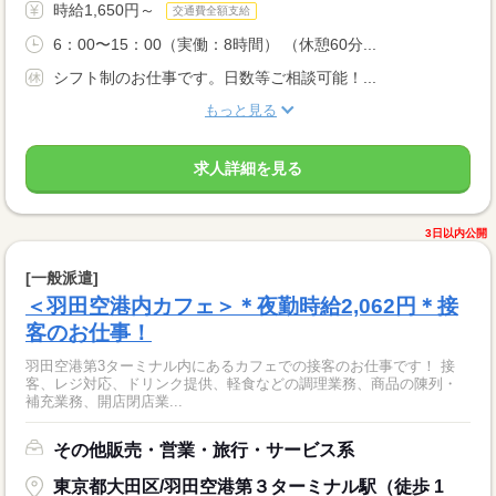
時給1,650円～
交通費全額支給
6：00〜15：00（実働：8時間） （休憩60分...
シフト制のお仕事です。日数等ご相談可能！...
もっと見る
求人詳細を見る
3日以内公開
[一般派遣]
＜羽田空港内カフェ＞＊夜勤時給2,062円＊接
客のお仕事！
羽田空港第3ターミナル内にあるカフェでの接客のお仕事です！ 接
客、レジ対応、ドリンク提供、軽食などの調理業務、商品の陳列・
補充業務、開店閉店業...
その他販売・営業・旅行・サービス系
東京都大田区/羽田空港第３ターミナル駅（徒歩 1