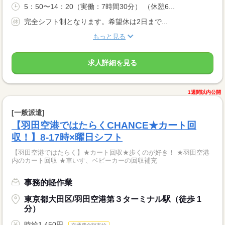
5：50〜14：20（実働：7時間30分） （休憩6...
完全シフト制となります。希望休は2日まで...
もっと見る
求人詳細を見る
1週間以内公開
[一般派遣]
【羽田空港ではたらくCHANCE★カート回
収！】8-17時×曜日シフト
【羽田空港ではたらく】★カート回収★歩くのが好き！ ★羽田空港
内のカート回収 ★車いす、ベビーカーの回収補充
事務的軽作業
東京都大田区/羽田空港第３ターミナル駅（徒歩 1
分）
時給1,450円