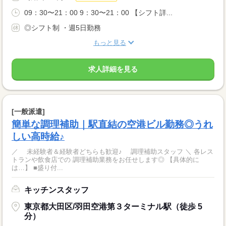
09：30〜21：00 9：30〜21：00 【シフト詳...
◎シフト制 ・週5日勤務
もっと見る
求人詳細を見る
[一般派遣]
簡単な調理補助｜駅直結の空港ビル勤務◎うれ
しい高時給♪
／ 未経験者＆経験者どちらも歓迎♪ 調理補助スタッフ ＼ 各レス
トランや飲食店での 調理補助業務をお任せします◎ 【具体的に
は…】 ■盛り付...
キッチンスタッフ
東京都大田区/羽田空港第３ターミナル駅（徒歩 5
分）