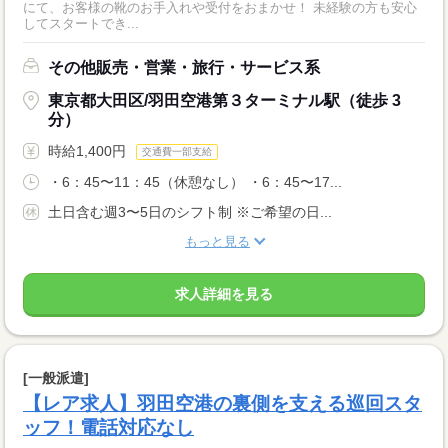
にて、お客様の靴のお手入れや受付をおまかせ！ 未経験の方も安心
してスタートでき...
その他販売・営業・旅行・サービス系
東京都大田区/羽田空港第３ターミナル駅（徒歩 3
分）
時給1,400円
交通費一部支給
・6：45〜11：45（休憩なし） ・6：45〜17...
土日含む週3〜5日のシフト制 ※ご希望の日...
もっと見る
求人詳細を見る
[一般派遣]
【レア求人】羽田空港の裏側を支える巡回スタ
ッフ！電話対応なし