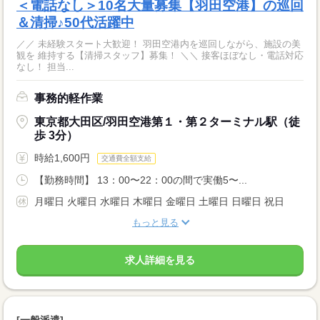
＜電話なし＞10名大量募集【羽田空港】の巡回
＆清掃♪50代活躍中
／／ 未経験スタート大歓迎！ 羽田空港内を巡回しながら、施設の美
観を 維持する【清掃スタッフ】募集！ ＼＼ 接客ほぼなし・電話対応
なし！ 担当...
事務的軽作業
東京都大田区/羽田空港第１・第２ターミナル駅（徒
歩 3分）
時給1,600円
交通費全額支給
【勤務時間】 13：00〜22：00の間で実働5〜...
月曜日 火曜日 水曜日 木曜日 金曜日 土曜日 日曜日 祝日
もっと見る
求人詳細を見る