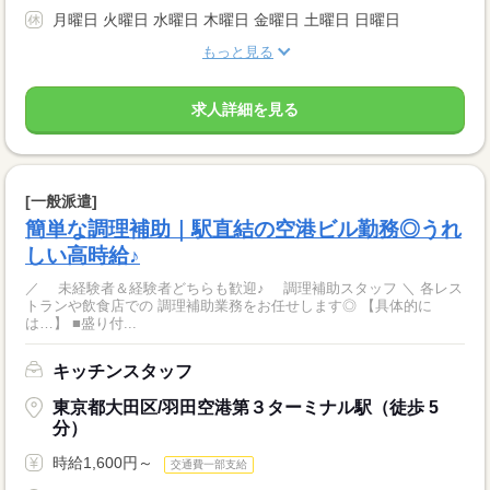
月曜日 火曜日 水曜日 木曜日 金曜日 土曜日 日曜日
もっと見る
求人詳細を見る
[一般派遣]
簡単な調理補助｜駅直結の空港ビル勤務◎うれ
しい高時給♪
／ 未経験者＆経験者どちらも歓迎♪ 調理補助スタッフ ＼ 各レス
トランや飲食店での 調理補助業務をお任せします◎ 【具体的に
は…】 ■盛り付...
キッチンスタッフ
東京都大田区/羽田空港第３ターミナル駅（徒歩 5
分）
時給1,600円～
交通費一部支給