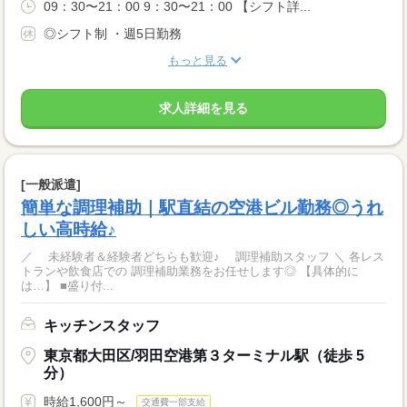
09：30〜21：00 9：30〜21：00 【シフト詳...
◎シフト制 ・週5日勤務
もっと見る
求人詳細を見る
[一般派遣]
簡単な調理補助｜駅直結の空港ビル勤務◎うれ
しい高時給♪
／ 未経験者＆経験者どちらも歓迎♪ 調理補助スタッフ ＼ 各レス
トランや飲食店での 調理補助業務をお任せします◎ 【具体的に
は…】 ■盛り付...
キッチンスタッフ
東京都大田区/羽田空港第３ターミナル駅（徒歩 5
分）
時給1,600円～
交通費一部支給