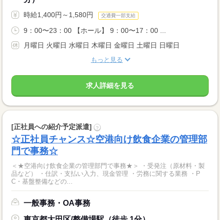
時給1,400円～1,580円
交通費一部支給
9：00〜23：00 【ホール】 9：00〜17：00 ...
月曜日 火曜日 水曜日 木曜日 金曜日 土曜日 日曜日
もっと見る
求人詳細を見る
[正社員への紹介予定派遣]
?
☆正社員チャンス☆空港向け飲食企業の管理部
門で事務☆
＜★空港向け飲食企業の管理部門で事務★＞ ・受発注（原材料・製
品など） ・仕訳・支払い入力、現金管理 ・労務に関する業務 ・P
C・基盤整備などの...
一般事務・OA事務
東京都大田区/整備場駅（徒歩 1分）