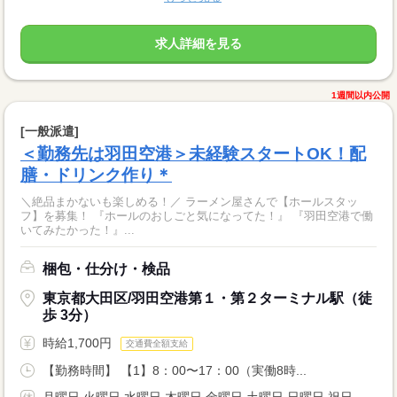
求人詳細を見る
1週間以内公開
[一般派遣]
＜勤務先は羽田空港＞未経験スタートOK！配
膳・ドリンク作り＊
＼絶品まかないも楽しめる！／ ラーメン屋さんで【ホールスタッ
フ】を募集！ 『ホールのおしごと気になってた！』 『羽田空港で働
いてみたかった！』...
梱包・仕分け・検品
東京都大田区/羽田空港第１・第２ターミナル駅（徒
歩 3分）
時給1,700円
交通費全額支給
【勤務時間】 【1】8：00〜17：00（実働8時...