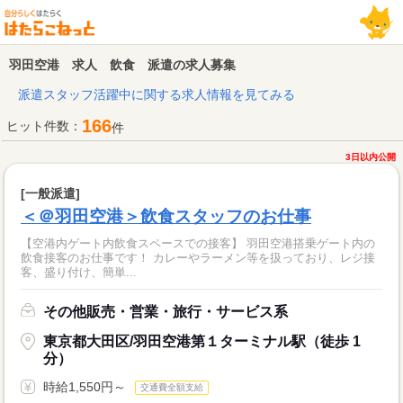
羽田空港 求人 飲食 派遣の求人募集
派遣スタッフ活躍中に関する求人情報を見てみる
166
ヒット件数：
件
3日以内公開
[一般派遣]
＜＠羽田空港＞飲食スタッフのお仕事
【空港内ゲート内飲食スペースでの接客】 羽田空港搭乗ゲート内の
飲食接客のお仕事です！ カレーやラーメン等を扱っており、レジ接
客、盛り付け、簡単...
その他販売・営業・旅行・サービス系
東京都大田区/羽田空港第１ターミナル駅（徒歩 1
分）
時給1,550円～
交通費全額支給