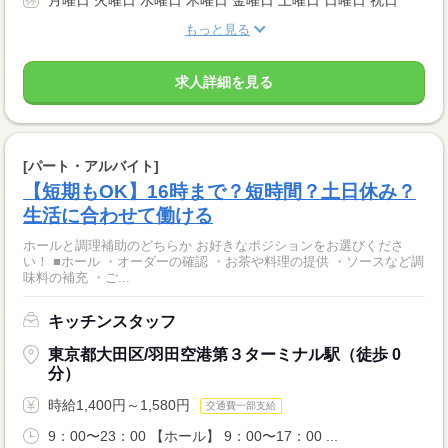
月曜日 火曜日 水曜日 木曜日 金曜日 土曜日 日曜日 祝日
もっと見る
求人詳細を見る
[パート・アルバイト]
【短期もOK】16時まで？短時間？土日休み？
生活に合わせて働ける
ホールと調理補助のどちらか お好きなポジションをお選びくださ
い！ ■ホール ・オーダーの確認 ・お茶や料理の提供 ・ソースなど調
味料の補充 ・ご...
キッチンスタッフ
東京都大田区/羽田空港第３ターミナル駅（徒歩 0
分）
時給1,400円～1,580円
交通費一部支給
9：00〜23：00 【ホール】 9：00〜17：00 ...