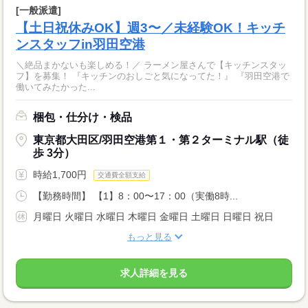
[一般派遣]
【土日祝休みOK】週3〜／未経験OK！キッチ
ンスタッフin羽田空港
＼絶品まかないも楽しめる！／ ラーメン屋さんで【キッチンスタッ
フ】を募集！ 『キッチンのおしごと気になってた！』 『羽田空港で
働いてみたかった...
梱包・仕分け・検品
東京都大田区/羽田空港第１・第２ターミナル駅（徒
歩 3分）
時給1,700円
交通費全額支給
【勤務時間】 【1】8：00〜17：00（実働8時...
月曜日 火曜日 水曜日 木曜日 金曜日 土曜日 日曜日 祝日
もっと見る
求人詳細を見る