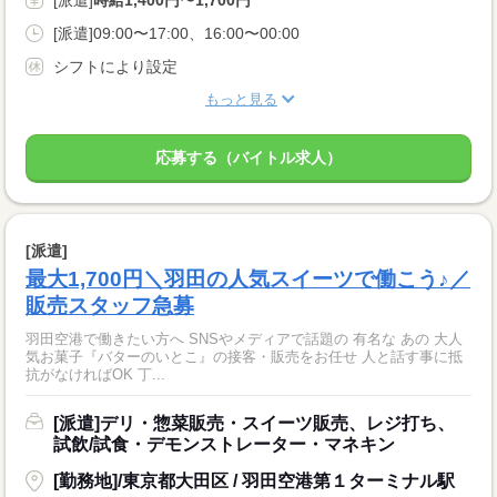
[派遣]
時給1,400円〜1,700円
[派遣]09:00〜17:00、16:00〜00:00
シフトにより設定
もっと見る
応募する（バイトル求人）
[派遣]
最大1,700円＼羽田の人気スイーツで働こう♪／
販売スタッフ急募
羽田空港で働きたい方へ SNSやメディアで話題の 有名な あの 大人
気お菓子『バターのいとこ』の接客・販売をお任せ 人と話す事に抵
抗がなければOK 丁...
[派遣]デリ・惣菜販売・スイーツ販売、レジ打ち、
試飲/試食・デモンストレーター・マネキン
[勤務地]/東京都大田区 / 羽田空港第１ターミナル駅