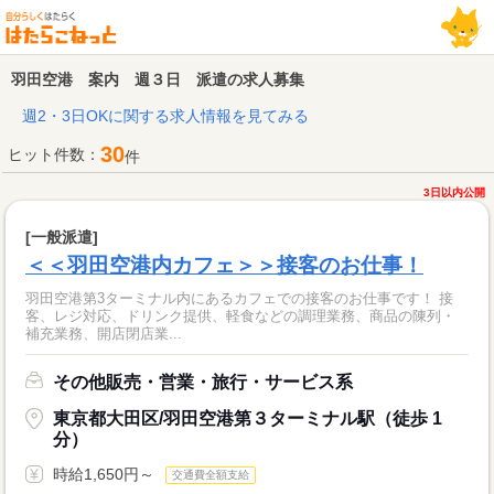
羽田空港 案内 週３日 派遣の求人募集
週2・3日OKに関する求人情報を見てみる
30
ヒット件数：
件
3日以内公開
[一般派遣]
＜＜羽田空港内カフェ＞＞接客のお仕事！
羽田空港第3ターミナル内にあるカフェでの接客のお仕事です！ 接
客、レジ対応、ドリンク提供、軽食などの調理業務、商品の陳列・
補充業務、開店閉店業...
その他販売・営業・旅行・サービス系
東京都大田区/羽田空港第３ターミナル駅（徒歩 1
分）
時給1,650円～
交通費全額支給