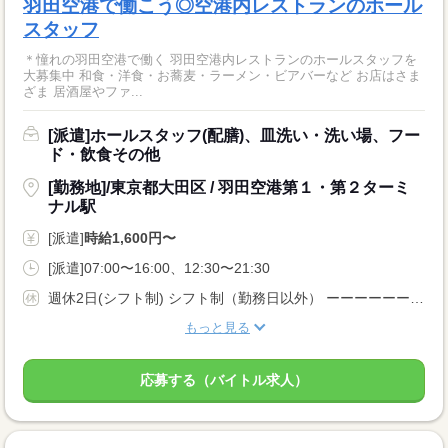
羽田空港で働こう◎空港内レストランのホール
スタッフ
＊憧れの羽田空港で働く 羽田空港内レストランのホールスタッフを
大募集中 和食・洋食・お蕎麦・ラーメン・ビアバーなど お店はさま
ざま 居酒屋やファ...
[派遣]ホールスタッフ(配膳)、皿洗い・洗い場、フー
ド・飲食その他
[勤務地]/東京都大田区 / 羽田空港第１・第２ターミ
ナル駅
[派遣]
時給1,600円〜
[派遣]07:00〜16:00、12:30〜21:30
週休2日(シフト制) シフト制（勤務日以外） ーーーーーーーーー 長期 週2・3日からOK 週4日以上OK 週5日 残業月20時間以内 シフト制 ーーーーーーーーー
もっと見る
応募する（バイトル求人）