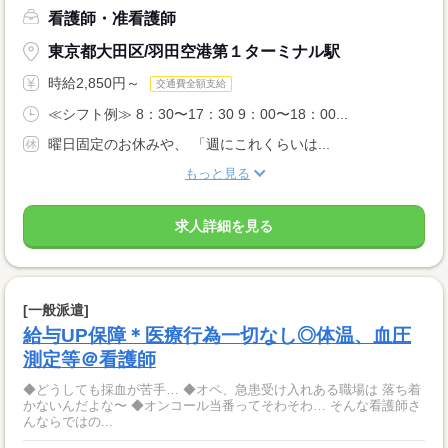
看護師・准看護師
東京都大田区/羽田空港第１ターミナル駅
時給2,850円～
交通費全額支給
≪シフト例≫ 8：30〜17：30 9：00〜18：00...
曜日固定のお休みや、 「週にこれくらいは...
もっと見る
求人詳細を見る
[一般派遣]
給与UP保障＊医療行為一切なし◎体温、血圧
測定等＠看護師
◆どうしても採血が苦手… ◆オペ、急患受け入れある職場は 落ち着
かないんだよな〜 ◆オンコール当番ってそわそわ… そんな看護師さ
んならではの...