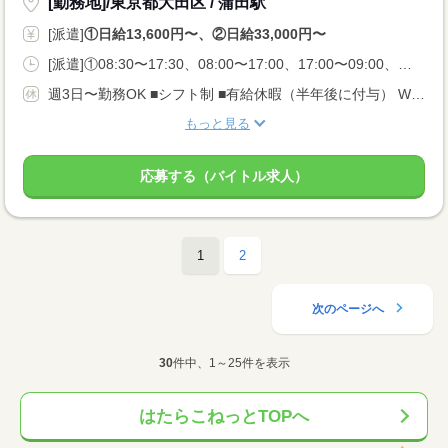
[勤務地]/東京都大田区 / 蒲田駅
[派遣]
①日給13,600円〜、②日給33,000円〜
[派遣]①08:30〜17:30、08:00〜17:00、17:00〜09:00、②17:00〜09:00
週3日〜勤務OK ■シフト制 ■有給休暇（半年後に付与） Wワークの方は、 週2日〜勤務OK！ ご希望をお伝えください♪
もっと見る
応募する（バイトル求人）
1
2
次のページへ
30
件中、1～25件を表示
はたらこねっとTOPへ