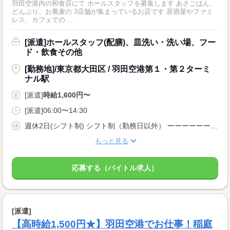
羽田空港内の和食店にて ホールスタッフを募集します あさごはん、
どんぶり、お蕎麦の 3店舗が集まっているお店です 居酒屋やファミ
レス、カフェでの ...
[派遣]ホールスタッフ(配膳)、皿洗い・洗い場、フー
ド・飲食その他
[勤務地]/東京都大田区 / 羽田空港第１・第２ターミ
ナル駅
[派遣]
時給1,600円〜
[派遣]06:00〜14:30
週休2日(シフト制) シフト制（勤務日以外） ーーーーーーーーー 即日勤務OK 長期 週5日 残業月20時間以内 シフト制 ーーーーーーーーー
もっと見る
応募する（バイトル求人）
[派遣]
【高時給1,500円★】羽田空港でお仕事！稲庭