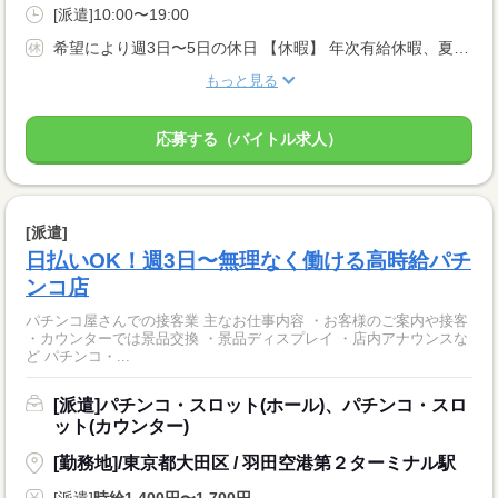
[派遣]10:00〜19:00
希望により週3日〜5日の休日 【休暇】 年次有給休暇、夏季休暇、慶弔休暇、産前・産後休暇、介護休暇
もっと見る
応募する（バイトル求人）
[派遣]
日払いOK！週3日〜無理なく働ける高時給パチ
ンコ店
パチンコ屋さんでの接客業 主なお仕事内容 ・お客様のご案内や接客
・カウンターでは景品交換 ・景品ディスプレイ ・店内アナウンスな
ど パチンコ・...
[派遣]パチンコ・スロット(ホール)、パチンコ・スロ
ット(カウンター)
[勤務地]/東京都大田区 / 羽田空港第２ターミナル駅