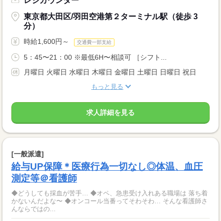
レジカウンター
東京都大田区/羽田空港第２ターミナル駅（徒歩 3
分）
時給1,600円～
交通費一部支給
5：45〜21：00 ※最低6H〜相談可 ［シフト...
月曜日 火曜日 水曜日 木曜日 金曜日 土曜日 日曜日 祝日
もっと見る
求人詳細を見る
[一般派遣]
給与UP保障＊医療行為一切なし◎体温、血圧
測定等＠看護師
◆どうしても採血が苦手… ◆オペ、急患受け入れある職場は 落ち着
かないんだよな〜 ◆オンコール当番ってそわそわ… そんな看護師さ
んならではの...