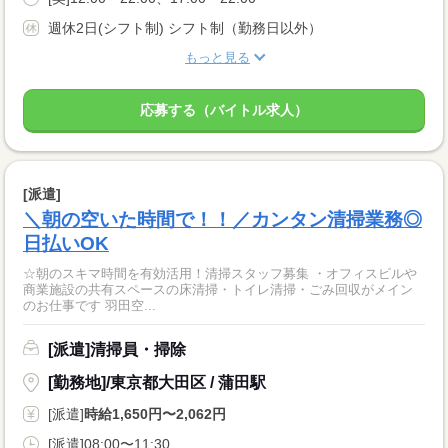
週休2日(シフト制) シフト制（勤務日以外）
もっと見る
応募する（バイトル求人）
[派遣]
＼朝の空いた時間で！！／カンタン清掃業務◎
日払いOK
☆朝のスキマ時間を有効活用！清掃スタッフ募集 ・オフィスビルや
商業施設の共有スペースの床清掃・トイレ清掃・ごみ回収がメイン
のお仕事です 羽田空...
[派遣]清掃員・掃除
[勤務地]/東京都大田区 / 蒲田駅
[派遣]
時給1,650円〜2,062円
[派遣]08:00〜11:30