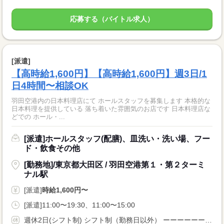
応募する（バイトル求人）
[派遣]
【高時給1,600円】【高時給1,600円】週3日/1
日4時間〜相談OK
羽田空港内の日本料理店にて ホールスタッフを募集します 本格的な
日本料理を提供している 落ち着いた雰囲気のお店です 日本料理店な
どでの ホール・...
[派遣]ホールスタッフ(配膳)、皿洗い・洗い場、フー
ド・飲食その他
[勤務地]/東京都大田区 / 羽田空港第１・第２ターミ
ナル駅
[派遣]
時給1,600円〜
[派遣]11:00〜19:30、11:00〜15:00
週休2日(シフト制) シフト制（勤務日以外） ーーーーーーーーー 長期 週2・3日からOK 週4日以上OK 週5日 残業月20時間以内 シフト制 ーーーーーーーーー