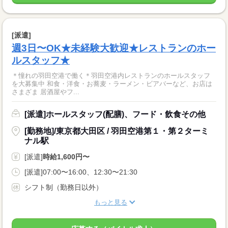
[派遣]
週3日〜OK★未経験大歓迎★レストランのホー
ルスタッフ★
＊憧れの羽田空港で働く＊羽田空港内レストランのホールスタッフ
を大募集中 和食・洋食・お蕎麦・ラーメン・ビアバーなど、お店は
さまざま 居酒屋やフ...
[派遣]ホールスタッフ(配膳)、フード・飲食その他
[勤務地]/東京都大田区 / 羽田空港第１・第２ターミ
ナル駅
[派遣]
時給1,600円〜
[派遣]07:00〜16:00、12:30〜21:30
シフト制（勤務日以外）
もっと見る