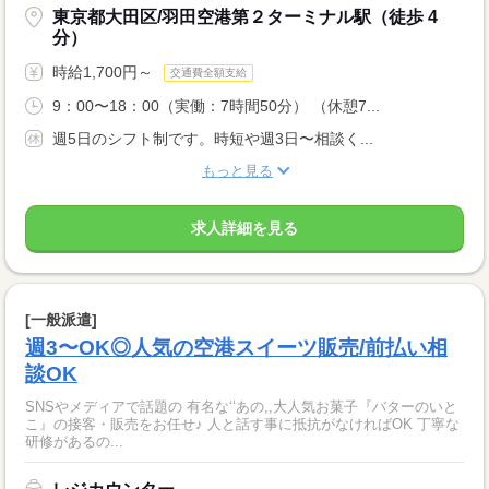
東京都大田区/羽田空港第２ターミナル駅（徒歩 4
分）
時給1,700円～
交通費全額支給
9：00〜18：00（実働：7時間50分） （休憩7...
週5日のシフト制です。時短や週3日〜相談く...
もっと見る
求人詳細を見る
[一般派遣]
週3〜OK◎人気の空港スイーツ販売/前払い相
談OK
SNSやメディアで話題の 有名な‘‘あの,,大人気お菓子『バターのいと
こ』の接客・販売をお任せ♪ 人と話す事に抵抗がなければOK 丁寧な
研修があるの...