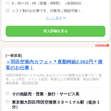
6：00〜15：00（実働：8時間） （休憩60分...
シフト制のお仕事です。日数等ご相談可能！...
もっと見る
求人詳細を見る
3日以内公開
[一般派遣]
＜羽田空港内カフェ＞＊夜勤時給2,062円＊接
客のお仕事！
羽田空港第3ターミナル内にあるカフェでの接客のお仕事です！ 接
客、レジ対応、ドリンク提供、軽食などの調理業務、商品の陳列・
補充業務、開店閉店業...
その他販売・営業・旅行・サービス系
東京都大田区/羽田空港第３ターミナル駅（徒歩 1
分）