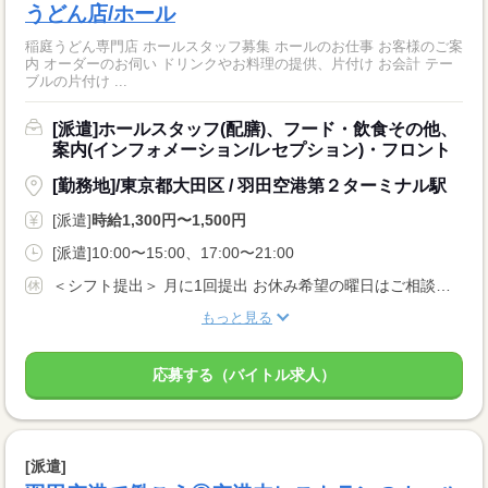
うどん店/ホール
稲庭うどん専門店 ホールスタッフ募集 ホールのお仕事 お客様のご案
内 オーダーのお伺い ドリンクやお料理の提供、片付け お会計 テー
ブルの片付け ...
[派遣]ホールスタッフ(配膳)、フード・飲食その他、
案内(インフォメーション/レセプション)・フロント
[勤務地]/東京都大田区 / 羽田空港第２ターミナル駅
[派遣]
時給1,300円〜1,500円
[派遣]10:00〜15:00、17:00〜21:00
＜シフト提出＞ 月に1回提出 お休み希望の曜日はご相談ください ＜歓迎！＞ 土日祝、年末、お正月、お盆、ゴールデンウィークの連休や、 クリスマス、バレンタインなどイベント時に出勤可能な方大歓迎！
もっと見る
応募する（バイトル求人）
[派遣]