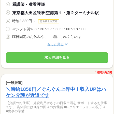
看護師・准看護師
東京都大田区/羽田空港第１・第２ターミナル駅
時給2,850円～
交通費全額支給
≪シフト例≫ 8：30〜17：30 9：00〜18：00...
曜日固定のお休みや、 「週にこれくらいは...
もっと見る
求人詳細を見る
1週間以内公開
[一般派遣]
＼時給1850円／ぐんぐん上昇中！収入UPはハ
ケン介護が近道です
【介護のお仕事】 施設利用者さまの日常生活を サポ―トするお仕事
です。 具体的には ■身の回りのお世話 ■レクリエーションの見守り
■食事の準備 ...