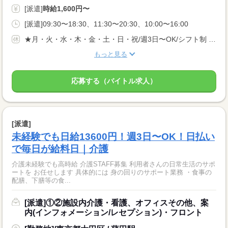
[派遣]
時給1,600円〜
[派遣]09:30〜18:30、11:30〜20:30、10:00〜16:00
★月・火・水・木・金・土・日・祝/週3日〜OK/シフト制 ※固定曜日相談可 Wワーク、扶養内勤務、学生さん大歓迎です(*^^)v
もっと見る
応募する（バイトル求人）
[派遣]
未経験でも日給13600円！週3日〜OK！日払い
で毎日が給料日｜介護
介護未経験でも高時給 介護STAFF募集 利用者さんの日常生活のサポ
ートを お任せします 具体的には 身の回りのサポート業務 ・食事の
配膳、下膳等の食...
[派遣]①②施設内介護・看護、オフィスその他、案
内(インフォメーション/レセプション)・フロント