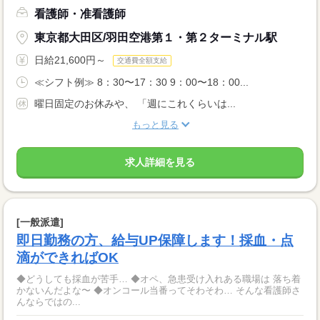
看護師・准看護師
東京都大田区/羽田空港第１・第２ターミナル駅
日給21,600円～
交通費全額支給
≪シフト例≫ 8：30〜17：30 9：00〜18：00...
曜日固定のお休みや、 「週にこれくらいは...
もっと見る
求人詳細を見る
[一般派遣]
即日勤務の方、給与UP保障します！採血・点
滴ができればOK
◆どうしても採血が苦手… ◆オペ、急患受け入れある職場は 落ち着
かないんだよな〜 ◆オンコール当番ってそわそわ… そんな看護師さ
んならではの...