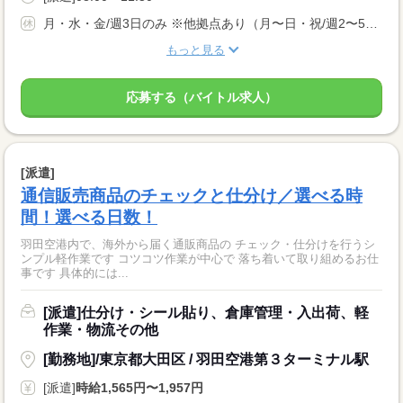
月・水・金/週3日のみ ※他拠点あり（月〜日・祝/週2〜5日）
もっと見る
応募する（バイトル求人）
[派遣]
通信販売商品のチェックと仕分け／選べる時
間！選べる日数！
羽田空港内で、海外から届く通販商品の チェック・仕分けを行うシ
ンプル軽作業です コツコツ作業が中心で 落ち着いて取り組めるお仕
事です 具体的には...
[派遣]仕分け・シール貼り、倉庫管理・入出荷、軽
作業・物流その他
[勤務地]/東京都大田区 / 羽田空港第３ターミナル駅
[派遣]
時給1,565円〜1,957円