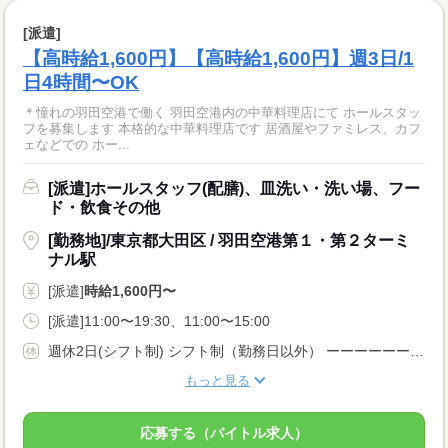
[派遣]
【高時給1,600円】【高時給1,600円】週3日/1
日4時間〜OK
＊憧れの羽田空港で働く 羽田空港内の中華料理店にて ホールスタッ
フを募集します 本格的な中華料理店です 居酒屋やファミレス、カフ
ェなどでの ホー...
[派遣]ホールスタッフ(配膳)、皿洗い・洗い場、フー
ド・飲食その他
[勤務地]/東京都大田区 / 羽田空港第１・第２ターミ
ナル駅
[派遣]
時給1,600円〜
[派遣]11:00〜19:30、11:00〜15:00
週休2日(シフト制) シフト制（勤務日以外） ーーーーーーーーー 即日勤務OK 長期 週5日 残業月20時間以内 シフト制 ーーーーーーーーー
もっと見る
応募する（バイトル求人）