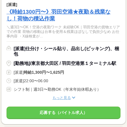
[派遣]
《時給1300円〜》羽田空港★夜勤＆残業な
し！荷物の積込作業
＼週3日〜OK！空港の夜勤ワーク 未経験OK｜羽田空港の貨物エリア
での作業 荷物の移動は台車を使用＆残業ほぼなしで負担少なめ お仕
事内容 ・X線検査が...
[派遣]仕分け・シール貼り、品出し(ピッキング)、梱
包
[勤務地]/東京都大田区 / 羽田空港第１ターミナル駅
[派遣]
時給1,300円〜1,625円
[派遣]22:00〜06:00
シフト制｜週3日〜勤務OK（年末年始休暇あり）
もっと見る
応募する（バイトル求人）