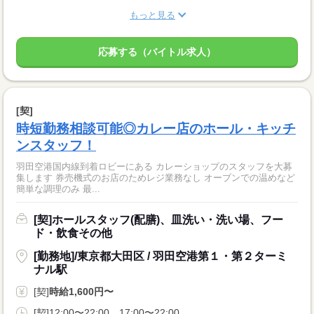
もっと見る
応募する（バイトル求人）
[契]
時短勤務相談可能◎カレー店のホール・キッチ
ンスタッフ！
羽田空港国内線到着ロビーにある カレーショップのスタッフを大募
集します 券売機式のお店のためレジ業務なし オーブンでの温めなど
簡単な調理のみ 最...
[契]ホールスタッフ(配膳)、皿洗い・洗い場、フー
ド・飲食その他
[勤務地]/東京都大田区 / 羽田空港第１・第２ターミ
ナル駅
[契]
時給1,600円〜
[契]12:00〜22:00、17:00〜22:00