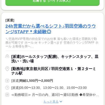
応募する（バイトル求人）
[派遣]
24h営業だから選べるシフト♪羽田空港のラウ
ンジSTAFF＊未経験◎
＼空港内VIP専用の待合室でのお仕事 落ち着いた環境と雰囲気で勤
務が可能です ホール or キッチン選べます 空港のラウンジSTAFF ホ
ール お客様を席へ...
[派遣]ホールスタッフ(配膳)、キッチンスタッフ、皿
洗い・洗い場
[勤務地]/東京都大田区 / 羽田空港第１・第２ターミ
ナル駅
[派遣]
時給1,500円〜2,000円
[派遣]05:00〜13:30、13:00〜21:30、15:00〜23:00
≪勤務曜日≫ 月〜日の内、週3日〜週5日勤務 ◆希望休や勤務曜日固定の相談OK
もっと見る