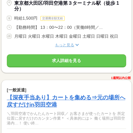
東京都大田区/羽田空港第３ターミナル駅（徒歩 1
分）
時給1,500円
交通費全額支給
【勤務時間】 13：00〜22：00（実働8時間／...
月曜日 火曜日 水曜日 木曜日 金曜日 土曜日 日曜日 祝日
もっと見る
求人詳細を見る
1週間以内公開
[一般派遣]
【深夜手当あり】カートを集める⇒元の場所へ
戻すだけin羽田空港
＼羽田空港でかんたんカート回収／ お客さまが使ったカートを 所定
位置に戻すだけのカンタン作業＊ ＜具体的には＞ 働く場所は羽田空
港内…！ 使い終...