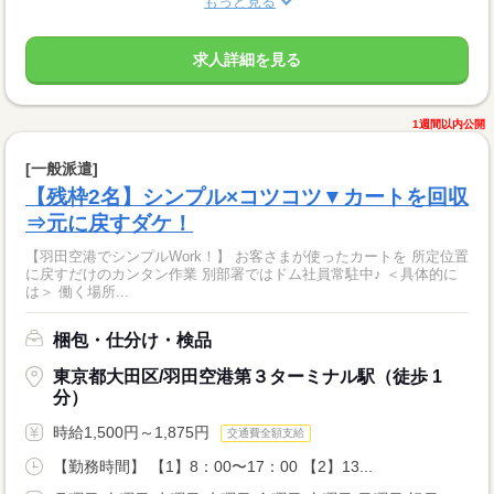
もっと見る
求人詳細を見る
1週間以内公開
[一般派遣]
【残枠2名】シンプル×コツコツ▼カートを回収
⇒元に戻すダケ！
【羽田空港でシンプルWork！】 お客さまが使ったカートを 所定位置
に戻すだけのカンタン作業 別部署ではドム社員常駐中♪ ＜具体的に
は＞ 働く場所...
梱包・仕分け・検品
東京都大田区/羽田空港第３ターミナル駅（徒歩 1
分）
時給1,500円～1,875円
交通費全額支給
【勤務時間】 【1】8：00〜17：00 【2】13...