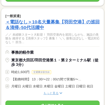
[一般派遣]
＜電話なし＞10名大量募集【羽田空港】の巡回
＆清掃♪50代活躍中
／／ 未経験スタート大歓迎！ 羽田空港内を巡回しながら、施設の美
観を 維持する【清掃スタッフ】募集！ ＼＼ 接客ほぼなし・電話対応
なし！ 担当...
事務的軽作業
東京都大田区/羽田空港第１・第２ターミナル駅（徒
歩 3分）
時給1,600円
交通費全額支給
【勤務時間】 13：00〜22：00の間で実働5〜...
月曜日 火曜日 水曜日 木曜日 金曜日 土曜日 日曜日 祝日
もっと見る