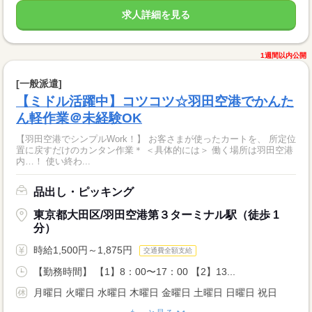
求人詳細を見る
1週間以内公開
[一般派遣]
【ミドル活躍中】コツコツ☆羽田空港でかんた
ん軽作業＠未経験OK
【羽田空港でシンプルWork！】 お客さまが使ったカートを、 所定位
置に戻すだけのカンタン作業＊ ＜具体的には＞ 働く場所は羽田空港
内…！ 使い終わ...
品出し・ピッキング
東京都大田区/羽田空港第３ターミナル駅（徒歩 1
分）
時給1,500円～1,875円
交通費全額支給
【勤務時間】 【1】8：00〜17：00 【2】13...
月曜日 火曜日 水曜日 木曜日 金曜日 土曜日 日曜日 祝日