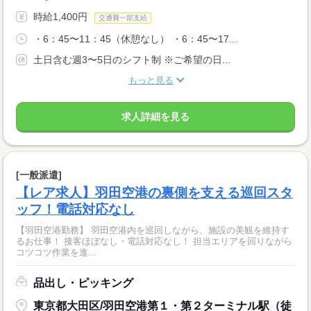
時給1,400円
交通費一部支給
・6：45〜11：45（休憩なし） ・6：45〜17...
土日含む週3〜5日のシフト制 ※ご希望の日...
もっと見る
求人詳細を見る
[一般派遣]
【レア求人】羽田空港の裏側を支える巡回スタ
ッフ！電話対応なし
【羽田空港勤務】 羽田空港内を巡回しながら、施設の美観を維持す
るお仕事！ 接客ほぼなし・電話対応なし！ 担当エリアを回りながら
コツコツ作業を進...
品出し・ピッキング
東京都大田区/羽田空港第１・第２ターミナル駅（徒