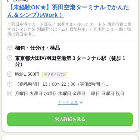
【未経験OK★】羽田空港ターミナルでかんた
ん＆シンプルWork！
＼羽田空港でカート回収／ お客さまが使ったカートを 所定位置に戻
すカンタン作業 別部署ではドム社員常駐中♪ ＜具体的には＞ 働く場
所は羽田空港...
梱包・仕分け・検品
東京都大田区/羽田空港第３ターミナル駅（徒歩 1
分）
時給1,500円
交通費全額支給
【勤務時間】 13：00〜22：00（実働8時間／...
月曜日 火曜日 水曜日 木曜日 金曜日 土曜日 日曜日 祝日
もっと見る
求人詳細を見る