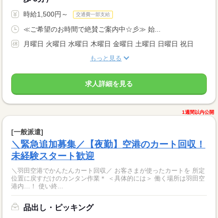
時給1,500円～
交通費一部支給
≪ご希望のお時間で絶賛ご案内中☆彡≫ 始...
月曜日 火曜日 水曜日 木曜日 金曜日 土曜日 日曜日 祝日
もっと見る
求人詳細を見る
1週間以内公開
[一般派遣]
＼緊急追加募集／【夜勤】空港のカート回収！
未経験スタート歓迎
＼羽田空港でかんたんカート回収／ お客さまが使ったカートを 所定
位置に戻すだけのカンタン作業＊ ＜具体的には＞ 働く場所は羽田空
港内…！ 使い終...
品出し・ピッキング