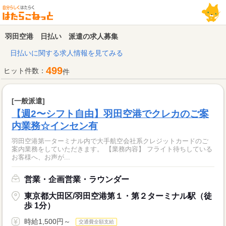
羽田空港 日払い 派遣の求人募集
日払いに関する求人情報を見てみる
499
ヒット件数：
件
[一般派遣]
【週2〜シフト自由】羽田空港でクレカのご案
内業務☆インセン有
羽田空港第一ターミナル内で大手航空会社系クレジットカードのご
案内業務をしていただきます。 【業務内容】 フライト待ちしている
お客様へ、お声が...
営業・企画営業・ラウンダー
東京都大田区/羽田空港第１・第２ターミナル駅（徒
歩 1分）
時給1,500円～
交通費全額支給