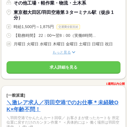
その他工場・軽作業・物流・土木系
東京都大田区/羽田空港第３ターミナル駅（徒歩 1
分）
時給1,500円～1,875円
交通費全額支給
【勤務時間】 22：00〜翌8：00（実働8時間...
月曜日 火曜日 水曜日 木曜日 金曜日 土曜日 日曜日 祝日
もっと見る
求人詳細を見る
1週間以内公開
[一般派遣]
＼激レア求人／羽田空港でのお仕事＊未経験O
K×年齢不問！
＼羽田空港でかんたんカート回収／ お客さまが使ったカートを 所定
位置に戻すだけのカンタン作業＊ ＜具体的には＞ 働く場所は羽田空
港内…！ 使い終...