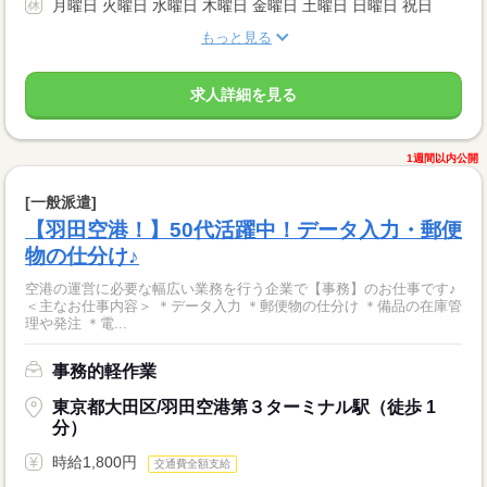
月曜日 火曜日 水曜日 木曜日 金曜日 土曜日 日曜日 祝日
もっと見る
求人詳細を見る
1週間以内公開
[一般派遣]
【羽田空港！】50代活躍中！データ入力・郵便
物の仕分け♪
空港の運営に必要な幅広い業務を行う企業で【事務】のお仕事です♪
＜主なお仕事内容＞ ＊データ入力 ＊郵便物の仕分け ＊備品の在庫管
理や発注 ＊電...
事務的軽作業
東京都大田区/羽田空港第３ターミナル駅（徒歩 1
分）
時給1,800円
交通費全額支給