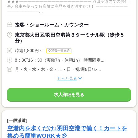
★★★ーーーーーーーーーーーーーーーーーー 羽田空港内でのお仕
事♪ 台車を使って各店舗に商品を引き渡すだけ！ ーーーーーーーー
ーーーーーーーー...
接客・ショールーム・カウンター
東京都大田区/羽田空港第３ターミナル駅（徒歩 5
分）
時給1,800円～
交通費一部支給
8：30‾16：30（実働7h・休憩1h） 時間固定...
月・火・水・木・金・土・日・祝/週5日/シ...
もっと見る
求人詳細を見る
[一般派遣]
空港内を歩くだけ♪羽田空港で働く！カートを
集める簡単WORK★彡