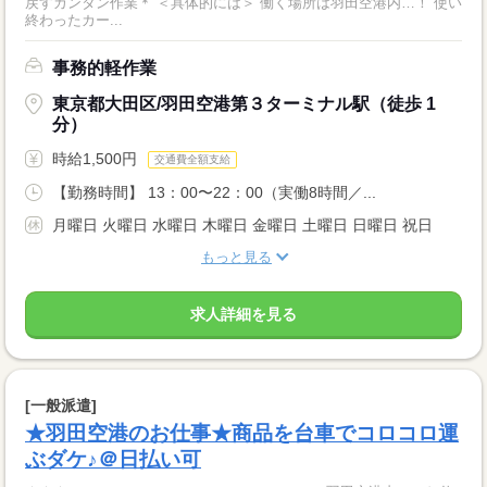
戻すカンタン作業＊ ＜具体的には＞ 働く場所は羽田空港内…！ 使い
終わったカー...
事務的軽作業
東京都大田区/羽田空港第３ターミナル駅（徒歩 1
分）
時給1,500円
交通費全額支給
【勤務時間】 13：00〜22：00（実働8時間／...
月曜日 火曜日 水曜日 木曜日 金曜日 土曜日 日曜日 祝日
もっと見る
求人詳細を見る
[一般派遣]
★羽田空港のお仕事★商品を台車でコロコロ運
ぶダケ♪＠日払い可