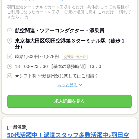
羽田空港ターミナルでカート回収するだけ♪ 具体的には 〇お客様が
ご利用になったカートを回収 ↓ 〇元の場所に戻す これだけ！ 慣れて
きたら、 カ...
航空関連・ツアーコンダクター・添乗員
東京都大田区/羽田空港第３ターミナル駅（徒歩 1
分）
時給1,500円～1,875円
交通費一部支給
13：00〜23：30 【基本の勤務時間】 13：0...
★シフト制 ※勤務日数に関してはご相談く...
もっと見る
求人詳細を見る
[一般派遣]
50代活躍中！派遣スタッフ多数活躍中♪羽田空