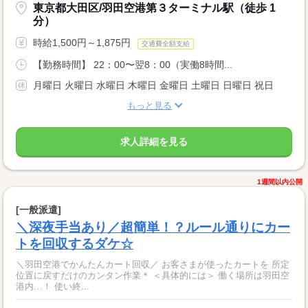
東京都大田区/羽田空港第３ターミナル駅（徒歩 1
分）
時給1,500円～1,875円
交通費全額支給
【勤務時間】 22：00〜翌8：00（実働8時間...
月曜日 火曜日 水曜日 木曜日 金曜日 土曜日 日曜日 祝日
もっと見る
求人詳細を見る
1週間以内公開
[一般派遣]
＼深夜手当あり／超簡単！？ルール通りにカー
トを回収するダケ☆
＼羽田空港でかんたんカート回収／ お客さまが使ったカートを 所定
位置に戻すだけのカンタン作業＊ ＜具体的には＞ 働く場所は羽田空
港内…！ 使い終...