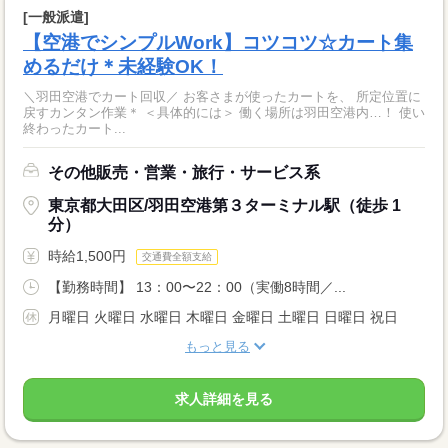
[一般派遣]
【空港でシンプルWork】コツコツ☆カート集
めるだけ＊未経験OK！
＼羽田空港でカート回収／ お客さまが使ったカートを、 所定位置に
戻すカンタン作業＊ ＜具体的には＞ 働く場所は羽田空港内…！ 使い
終わったカート...
その他販売・営業・旅行・サービス系
東京都大田区/羽田空港第３ターミナル駅（徒歩 1
分）
時給1,500円
交通費全額支給
【勤務時間】 13：00〜22：00（実働8時間／...
月曜日 火曜日 水曜日 木曜日 金曜日 土曜日 日曜日 祝日
もっと見る
求人詳細を見る