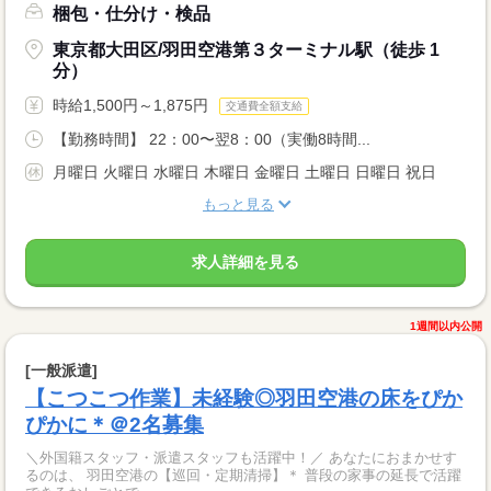
梱包・仕分け・検品
東京都大田区/羽田空港第３ターミナル駅（徒歩 1
分）
時給1,500円～1,875円
交通費全額支給
【勤務時間】 22：00〜翌8：00（実働8時間...
月曜日 火曜日 水曜日 木曜日 金曜日 土曜日 日曜日 祝日
もっと見る
求人詳細を見る
1週間以内公開
[一般派遣]
【こつこつ作業】未経験◎羽田空港の床をぴか
ぴかに＊＠2名募集
＼外国籍スタッフ・派遣スタッフも活躍中！／ あなたにおまかせす
るのは、 羽田空港の【巡回・定期清掃】＊ 普段の家事の延長で活躍