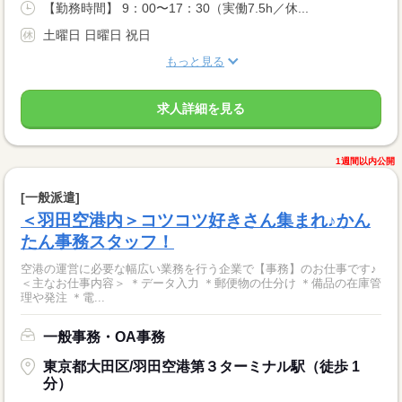
【勤務時間】 9：00〜17：30（実働7.5h／休...
土曜日 日曜日 祝日
もっと見る
求人詳細を見る
1週間以内公開
[一般派遣]
＜羽田空港内＞コツコツ好きさん集まれ♪かん
たん事務スタッフ！
空港の運営に必要な幅広い業務を行う企業で【事務】のお仕事です♪
＜主なお仕事内容＞ ＊データ入力 ＊郵便物の仕分け ＊備品の在庫管
理や発注 ＊電...
一般事務・OA事務
東京都大田区/羽田空港第３ターミナル駅（徒歩 1
分）