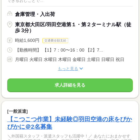
できるおしごとで...
倉庫管理・入出荷
東京都大田区/羽田空港第１・第２ターミナル駅（徒
歩 3分）
時給1,600円
交通費全額支給
【勤務時間】 【1】7：00〜16：00 【2】7...
月曜日 火曜日 水曜日 木曜日 金曜日 土曜日 日曜日 祝日
もっと見る
求人詳細を見る
[一般派遣]
【こつこつ作業】未経験◎羽田空港の床をぴか
ぴかに＠2名募集
＼外国籍スタッフ・派遣スタッフも活躍中！／ あなたにおまかせす