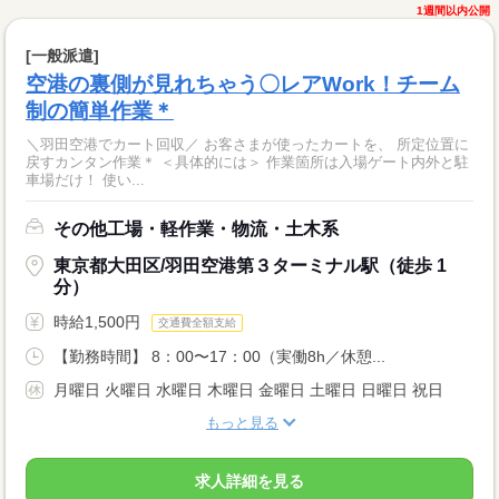
1週間以内公開
[一般派遣]
空港の裏側が見れちゃう〇レアWork！チーム
制の簡単作業＊
＼羽田空港でカート回収／ お客さまが使ったカートを、 所定位置に
戻すカンタン作業＊ ＜具体的には＞ 作業箇所は入場ゲート内外と駐
車場だけ！ 使い...
その他工場・軽作業・物流・土木系
東京都大田区/羽田空港第３ターミナル駅（徒歩 1
分）
時給1,500円
交通費全額支給
【勤務時間】 8：00〜17：00（実働8h／休憩...
月曜日 火曜日 水曜日 木曜日 金曜日 土曜日 日曜日 祝日
もっと見る
求人詳細を見る