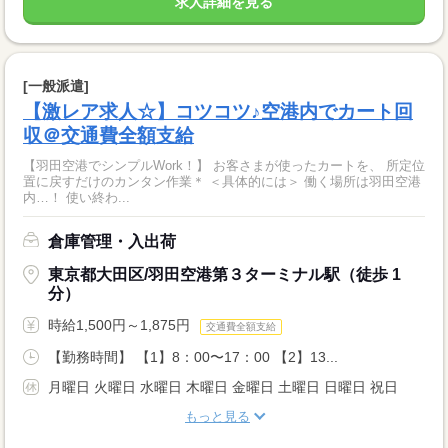
求人詳細を見る
[一般派遣]
【激レア求人☆】コツコツ♪空港内でカート回
収＠交通費全額支給
【羽田空港でシンプルWork！】 お客さまが使ったカートを、 所定位
置に戻すだけのカンタン作業＊ ＜具体的には＞ 働く場所は羽田空港
内…！ 使い終わ...
倉庫管理・入出荷
東京都大田区/羽田空港第３ターミナル駅（徒歩 1
分）
時給1,500円～1,875円
交通費全額支給
【勤務時間】 【1】8：00〜17：00 【2】13...
月曜日 火曜日 水曜日 木曜日 金曜日 土曜日 日曜日 祝日
もっと見る