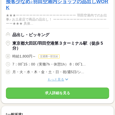
接客少なめ♪羽田空港内ショップの品出しWOR
K
★★★ーーーーーーーーーーーーーーーーーー 羽田空港内でのお仕
事♪ お土産店で商品の品出し！ ーーーーーーーーーーーーーーーー
ーー★★★ 具体...
品出し・ピッキング
東京都大田区/羽田空港第３ターミナル駅（徒歩 5
分）
時給1,800円～
交通費一部支給
7：00‾15：00（実働7h・休憩1h） 8：00‾1...
月・火・水・木・金・土・日・祝/週5日/シ...
もっと見る
求人詳細を見る
[一般派遣]