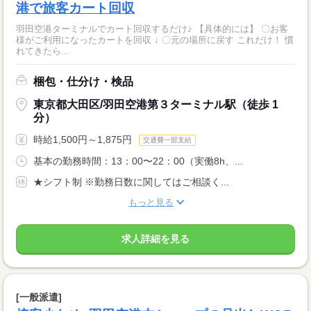
港で旅客カート回収
羽田空港ターミナルでカート回収するだけ♪ 【具体的には】 〇お客
様がご利用になったカートを回収 ↓ 〇元の場所に戻す これだけ！ 慣
れてきたら...
梱包・仕分け・検品
東京都大田区/羽田空港第３ターミナル駅（徒歩 1
分）
時給1,500円～1,875円
交通費一部支給
基本の勤務時間：13：00〜22：00（実働8h、...
★シフト制 ※勤務日数に関してはご相談く...
もっと見る
求人詳細を見る
[一般派遣]