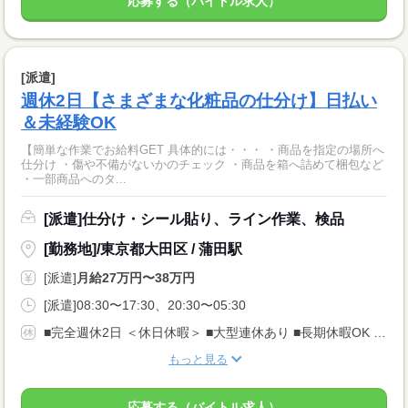
応募する（バイトル求人）
[派遣]
週休2日【さまざまな化粧品の仕分け】日払い
＆未経験OK
【簡単な作業でお給料GET 具体的には・・・ ・商品を指定の場所へ
仕分け ・傷や不備がないかのチェック ・商品を箱へ詰めて梱包など
・一部商品へのタ...
[派遣]仕分け・シール貼り、ライン作業、検品
[勤務地]/東京都大田区 / 蒲田駅
[派遣]
月給27万円〜38万円
[派遣]08:30〜17:30、20:30〜05:30
■完全週休2日 ＜休日休暇＞ ■大型連休あり ■長期休暇OK ■ご家庭都合のお休み調整OK ■産休・育休取得実績あり
もっと見る
応募する（バイトル求人）