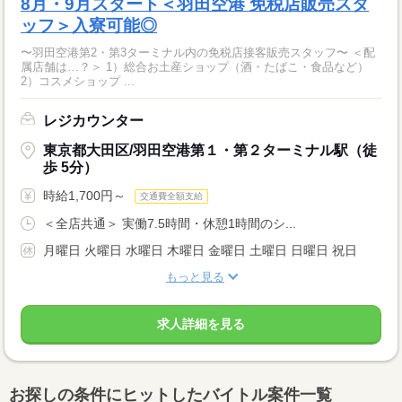
8月・9月スタート＜羽田空港 免税店販売スタ
ッフ＞入寮可能◎
〜羽田空港第2・第3ターミナル内の免税店接客販売スタッフ〜 ＜配
属店舗は…？＞ 1）総合お土産ショップ（酒・たばこ・食品など）
2）コスメショップ ...
レジカウンター
東京都大田区/羽田空港第１・第２ターミナル駅（徒
歩 5分）
時給1,700円～
交通費全額支給
＜全店共通＞ 実働7.5時間・休憩1時間のシ...
月曜日 火曜日 水曜日 木曜日 金曜日 土曜日 日曜日 祝日
もっと見る
求人詳細を見る
お探しの条件にヒットしたバイトル案件一覧