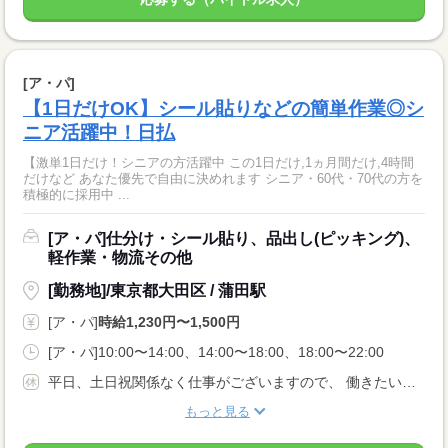
[ア・パ]
【1日だけOK】シール貼りなどの簡単作業◎シ
ニア活躍中！日払
【激単1日だけ！シニアの方活躍中 この1日だけ,1ヵ月間だけ,4時間
だけなど あなた優先で自由に決めれます シニア・60代・70代の方を
積極的に採用中 ...
[ア・パ]仕分け・シール貼り、品出し(ピッキング)、
軽作業・物流その他
[勤務地]/東京都大田区 / 蒲田駅
[ア・パ]
時給1,230円〜1,500円
[ア・パ]10:00〜14:00、14:00〜18:00、18:00〜22:00
平日、土日祝関係なく仕事がございますので、 働きたい曜日で働けます♪♪ 激短1日〜勤務OK♪♪ ※お仕事によって条件が異なります。
もっと見る