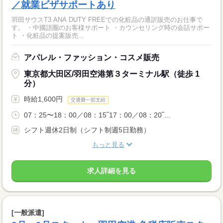
／就業ビザサポートあり
羽田サウスT3 ANA DUTY FREEでの化粧品の通訳販売のお仕事で
す。 ・中國語圏のお客様サポート ・カウンセリング時の会話サポー
ト ・化粧品の提案販売...
アパレル・ファッション・コスメ販売
東京都大田区/羽田空港第３ターミナル駅（徒歩 1
分）
時給1,600円
交通費一部支給
07：25〜18：00／08：15‾17：00／08：20‾...
シフト週休2日制（シフト制週5日勤務）
もっと見る
求人詳細を見る
[一般派遣]