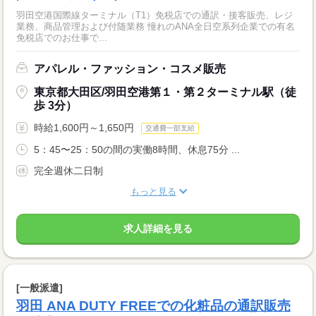
羽田空港国際線ターミナル（T1）免税店での通訳・接客販売、レジ
業務、商品管理および付随業務 憧れのANA全日空系列企業での有名
免税店でのお仕事で...
アパレル・ファッション・コスメ販売
東京都大田区/羽田空港第１・第２ターミナル駅（徒
歩 3分）
時給1,600円～1,650円
交通費一部支給
5：45〜25：50の間の実働8時間、休息75分 ...
完全週休二日制
もっと見る
求人詳細を見る
[一般派遣]
羽田 ANA DUTY FREEでの化粧品の通訳販売