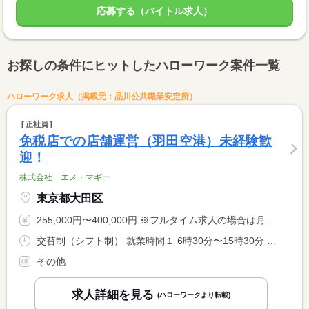
応募する（バイトル求人）
お探しの条件にヒットしたハローワーク案件一覧
ハローワーク求人（掲載元：品川公共職業安定所）
正社員
免税店での店舗運営（羽田空港）未経験歓
迎！
株式会社 エメ・マギー
東京都大田区
255,000円〜400,000円 ※フルタイム求人の場合は月額（換算額）、パート求人の場合は時間額を表示しています。
交替制（シフト制） 就業時間１ 6時30分〜15時30分 就業時間２ 14時00分〜23時00分 就業時間３ 17時00分〜2時00分 又は 6時30分〜2時00分の時間の間の8時間 就業時間に関する特記事項 終電・終バスがない場合、タクシー送迎を実施しています（相乗り <BR> ）。 <BR> 勤務時間はご本人と相談の上決定いたします
その他
求人詳細を見る
(ハローワークより転載)