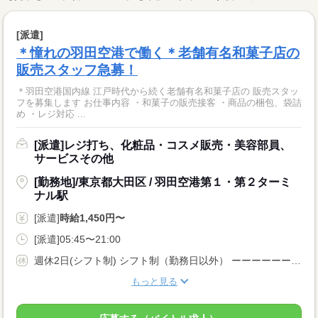
[派遣]
＊憧れの羽田空港で働く＊老舗有名和菓子店の
販売スタッフ急募！
＊羽田空港国内線 江戸時代から続く老舗有名和菓子店の 販売スタッ
フを募集します お仕事内容 ・和菓子の販売接客 ・商品の梱包、袋詰
め ・レジ対応 ...
[派遣]レジ打ち、化粧品・コスメ販売・美容部員、
サービスその他
[勤務地]/東京都大田区 / 羽田空港第１・第２ターミ
ナル駅
[派遣]
時給1,450円〜
[派遣]05:45〜21:00
週休2日(シフト制) シフト制（勤務日以外） ーーーーーーーーー 即日勤務OK 長期 週2・3日からOK 週4日以上OK 週5日 残業月20時間以内 シフト制 ーーーーーーーーー
もっと見る