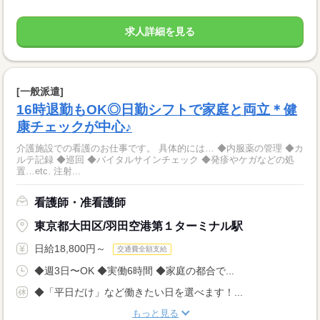
求人詳細を見る
[一般派遣]
16時退勤もOK◎日勤シフトで家庭と両立＊健
康チェックが中心♪
介護施設での看護のお仕事です。 具体的には… ◆内服薬の管理 ◆カ
ルテ記録 ◆巡回 ◆バイタルサインチェック ◆発疹やケガなどの処
置…etc. 注射...
看護師・准看護師
東京都大田区/羽田空港第１ターミナル駅
日給18,800円～
交通費全額支給
◆週3日〜OK ◆実働6時間 ◆家庭の都合で...
◆「平日だけ」など働きたい日を選べます！...
もっと見る