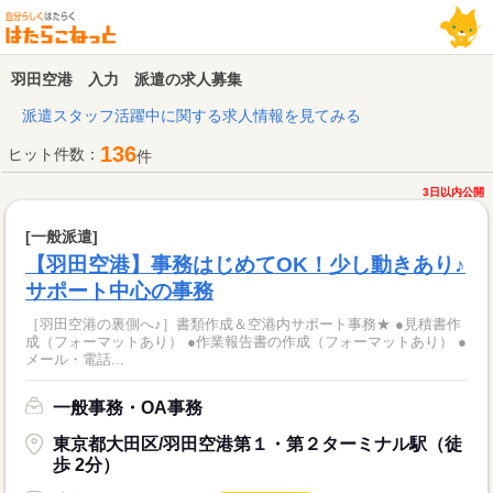
羽田空港 入力 派遣の求人募集
派遣スタッフ活躍中に関する求人情報を見てみる
136
ヒット件数：
件
3日以内公開
[一般派遣]
【羽田空港】事務はじめてOK！少し動きあり♪
サポート中心の事務
［羽田空港の裏側へ♪］書類作成＆空港内サポート事務★ ●見積書作
成（フォーマットあり） ●作業報告書の作成（フォーマットあり） ●
メール・電話...
一般事務・OA事務
東京都大田区/羽田空港第１・第２ターミナル駅（徒
歩 2分）