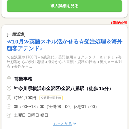
求人詳細を見る
3日以内公開
[一般派遣]
≪10月≫英語スキル活かせる☆受注処理＆海外
顧客アテンド♪
＼金沢区＠1700円＋α残業代／英語使用☆セクレタリー＆アドミ ●海
外顧客からの受注処理 ●海外からの書類・資料の転送 ●英文メール対
応 ●海外から...
営業事務
神奈川県横浜市金沢区/金沢八景駅（徒歩 15分）
時給1,700円
交通費全額支給
09：00〜18：00（実働08：00、休憩01：00）...
土曜日 日曜日 祝日
もっと見る