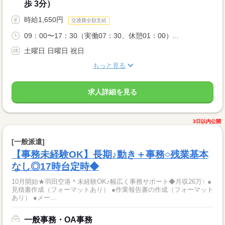
歩 3分）
時給1,650円
交通費全額支給
09：00〜17：30（実働07：30、休憩01：00）...
土曜日 日曜日 祝日
もっと見る
求人詳細を見る
3日以内公開
[一般派遣]
【事務未経験OK】長期♪動き＋事務○残業基本
なし◎17時台定時◆
10月開始★羽田空港＊未経験OK♪幅広く事務サポート◆月収26万↑ ●
見積書作成（フォーマットあり） ●作業報告書の作成（フォーマット
あり） ●メー...
一般事務・OA事務