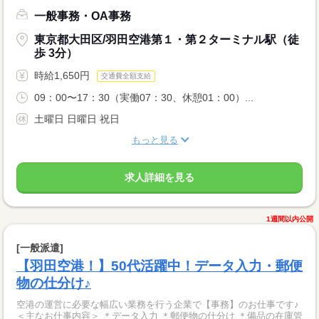
一般事務・OA事務
東京都大田区/羽田空港第１・第２ターミナル駅（徒
歩 3分）
時給1,650円
交通費全額支給
09：00〜17：30（実働07：30、休憩01：00）...
土曜日 日曜日 祝日
もっと見る
求人詳細を見る
1週間以内公開
[一般派遣]
【羽田空港！】50代活躍中！データ入力・郵便
物の仕分け♪
空港の運営に必要な幅広い業務を行う企業で【事務】のお仕事です♪
＜主なお仕事内容＞ ＊データ入力 ＊郵便物の仕分け ＊備品の在庫管