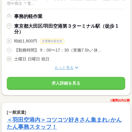
理や発注 ＊電...
事務的軽作業
東京都大田区/羽田空港第３ターミナル駅（徒歩 1
分）
時給1,800円
交通費全額支給
【勤務時間】 9：00〜17：30（実働7.5h／休...
土曜日 日曜日 祝日
もっと見る
求人詳細を見る
1週間以内公開
[一般派遣]
＜羽田空港内＞コツコツ好きさん集まれ♪かん
たん事務スタッフ！