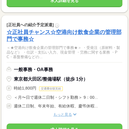
求人詳細を見る
[正社員への紹介予定派遣]
?
☆正社員チャンス☆空港向け飲食企業の管理部
門で事務☆
＜★空港向け飲食企業の管理部門で事務★＞ ・受発注（原材料・製
品など） ・仕訳・支払い入力、現金管理 ・労務に関する業務 ・P
C・基盤整備などの...
一般事務・OA事務
東京都大田区/整備場駅（徒歩 1分）
時給1,800円
交通費全額支給
＜月〜日で週休二日制・シフト勤務＞ 9：00...
週休二日制、年末年始、有給休暇、慶弔休暇...
もっと見る