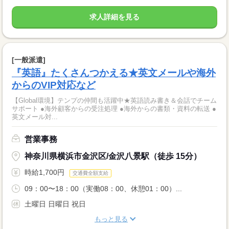
求人詳細を見る
[一般派遣]
『英語』たくさんつかえる★英文メールや海外
からのVIP対応など
【Global環境】テンプの仲間も活躍中★英語読み書き＆会話でチーム
サポート ●海外顧客からの受注処理 ●海外からの書類・資料の転送 ●
英文メール対...
営業事務
神奈川県横浜市金沢区/金沢八景駅（徒歩 15分）
時給1,700円
交通費全額支給
09：00〜18：00（実働08：00、休憩01：00）...
土曜日 日曜日 祝日
もっと見る