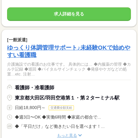
求人詳細を見る
[一般派遣]
ゆっくり体調管理サポート♪未経験OKで始めや
すい看護職
介護施設での看護のお仕事です。 具体的には… ◆内服薬の管理 ◆カ
ルテ記録 ◆巡回 ◆バイタルサインチェック ◆発疹やケガなどの処
置…etc. 注射...
看護師・准看護師
東京都大田区/羽田空港第１・第２ターミナル駅
日給18,800円～
交通費全額支給
◆週3日〜OK ◆実働6時間 ◆家庭の都合で...
◆「平日だけ」など働きたい日を選べます！...
もっと見る