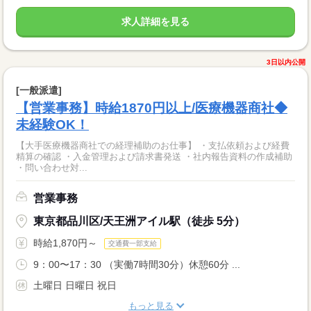
求人詳細を見る
3日以内公開
[一般派遣]
【営業事務】時給1870円以上/医療機器商社◆
未経験OK！
【大手医療機器商社での経理補助のお仕事】 ・支払依頼および経費
精算の確認 ・入金管理および請求書発送 ・社内報告資料の作成補助
・問い合わせ対...
営業事務
東京都品川区/天王洲アイル駅（徒歩 5分）
時給1,870円～
交通費一部支給
9：00〜17：30 （実働7時間30分）休憩60分 ...
土曜日 日曜日 祝日
もっと見る