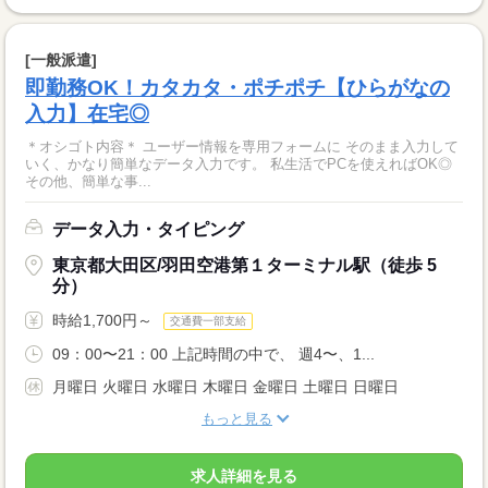
[一般派遣]
即勤務OK！カタカタ・ポチポチ【ひらがなの
入力】在宅◎
＊オシゴト内容＊ ユーザー情報を専用フォームに そのまま入力して
いく、かなり簡単なデータ入力です。 私生活でPCを使えればOK◎
その他、簡単な事...
データ入力・タイピング
東京都大田区/羽田空港第１ターミナル駅（徒歩 5
分）
時給1,700円～
交通費一部支給
09：00〜21：00 上記時間の中で、 週4〜、1...
月曜日 火曜日 水曜日 木曜日 金曜日 土曜日 日曜日
もっと見る
求人詳細を見る