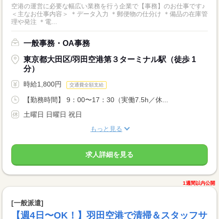
空港の運営に必要な幅広い業務を行う企業で【事務】のお仕事です♪
＜主なお仕事内容＞ ＊データ入力 ＊郵便物の仕分け ＊備品の在庫管
理や発注 ＊電...
一般事務・OA事務
東京都大田区/羽田空港第３ターミナル駅（徒歩 1
分）
時給1,800円
交通費全額支給
【勤務時間】 9：00〜17：30（実働7.5h／休...
土曜日 日曜日 祝日
もっと見る
求人詳細を見る
1週間以内公開
[一般派遣]
【週4日〜OK！】羽田空港で清掃＆スタッフサ