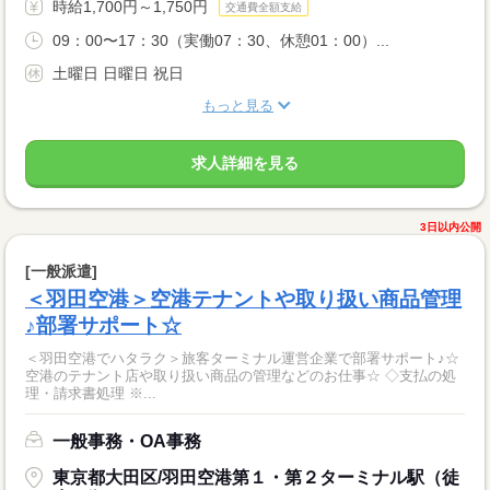
時給1,700円～1,750円
交通費全額支給
09：00〜17：30（実働07：30、休憩01：00）...
土曜日 日曜日 祝日
もっと見る
求人詳細を見る
3日以内公開
[一般派遣]
＜羽田空港＞空港テナントや取り扱い商品管理
♪部署サポート☆
＜羽田空港でハタラク＞旅客ターミナル運営企業で部署サポート♪☆
空港のテナント店や取り扱い商品の管理などのお仕事☆ ◇支払の処
理・請求書処理 ※...
一般事務・OA事務
東京都大田区/羽田空港第１・第２ターミナル駅（徒