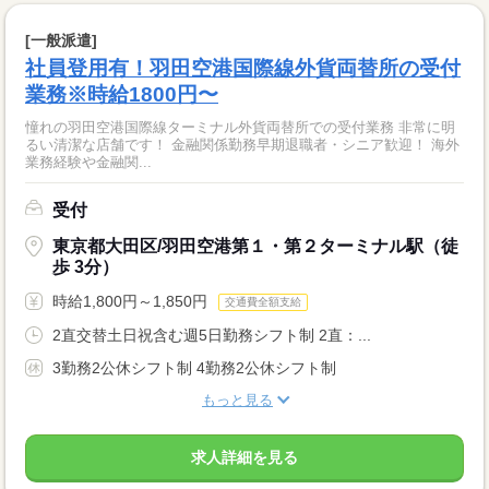
[一般派遣]
社員登用有！羽田空港国際線外貨両替所の受付
業務※時給1800円〜
憧れの羽田空港国際線ターミナル外貨両替所での受付業務 非常に明
るい清潔な店舗です！ 金融関係勤務早期退職者・シニア歓迎！ 海外
業務経験や金融関...
受付
東京都大田区/羽田空港第１・第２ターミナル駅（徒
歩 3分）
時給1,800円～1,850円
交通費全額支給
2直交替土日祝含む週5日勤務シフト制 2直：...
3勤務2公休シフト制 4勤務2公休シフト制
もっと見る
求人詳細を見る