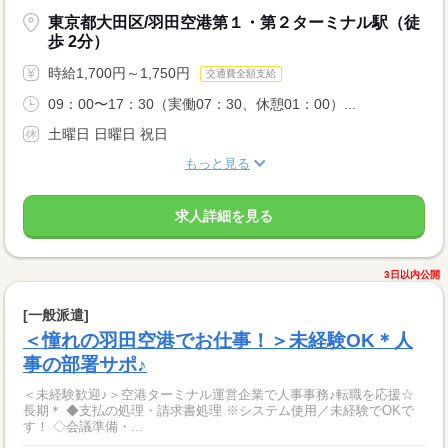
東京都大田区/羽田空港第１・第２ターミナル駅（徒
歩 2分）
時給1,700円～1,750円
交通費全額支給
09：00〜17：30（実働07：30、休憩01：00）...
土曜日 日曜日 祝日
もっと見る
求人詳細を見る
3日以内公開
[一般派遣]
＜憧れの羽田空港でお仕事！＞未経験OK＊人
事の部署サポ♪
＜未経験歓迎♪＞空港ターミナル運営企業で人事事務♪転職を応援☆
長期＊ ◆支払の処理・請求書処理 ※システム使用／未経験でOKで
す！ ◇会議準備・...