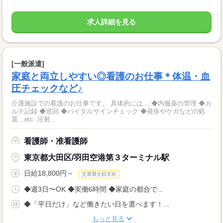
求人詳細を見る
[一般派遣]
家庭と両立しやすい◎看護のお仕事＊体温・血
圧チェックなど♪
介護施設での看護のお仕事です。 具体的には… ◆内服薬の管理 ◆カ
ルテ記録 ◆巡回 ◆バイタルサインチェック ◆発疹やケガなどの処
置…etc. 注射...
看護師・准看護師
東京都大田区/羽田空港第３ターミナル駅
日給18,800円～
交通費全額支給
◆週3日〜OK ◆実働6時間 ◆家庭の都合で...
◆「平日だけ」など働きたい日を選べます！...
もっと見る