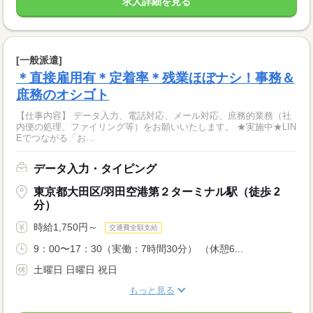
求人詳細を見る
[一般派遣]
＊直接雇用有＊定着率＊残業ほぼナシ！事務＆
庶務のオシゴト
【仕事内容】 データ入力、電話対応、メール対応、庶務的業務（社
内便の処理、ファイリング等）をお願いいたします。 ★実施中★LIN
Eでつながる「お...
データ入力・タイピング
東京都大田区/羽田空港第２ターミナル駅（徒歩 2
分）
時給1,750円～
交通費全額支給
9：00〜17：30（実働：7時間30分） （休憩6...
土曜日 日曜日 祝日
もっと見る