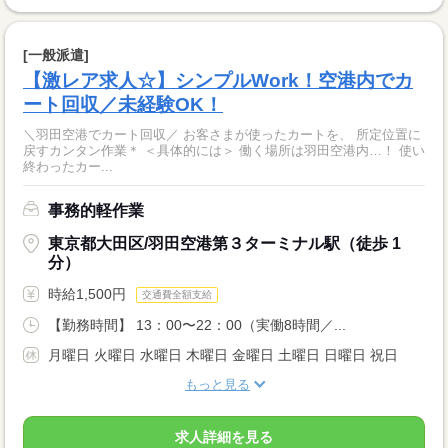
[一般派遣]
【激レア求人☆】シンプルWork！空港内でカ
ート回収／未経験OK！
＼羽田空港でカート回収／ お客さまが使ったカートを、 所定位置に
戻すカンタン作業＊ ＜具体的には＞ 働く場所は羽田空港内…！ 使い
終わったカー...
事務的軽作業
東京都大田区/羽田空港第３ターミナル駅（徒歩 1
分）
時給1,500円
交通費全額支給
【勤務時間】 13：00〜22：00（実働8時間／...
月曜日 火曜日 水曜日 木曜日 金曜日 土曜日 日曜日 祝日
もっと見る
求人詳細を見る