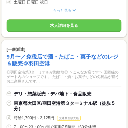
土曜日 日曜日 祝日
もっと見る
求人詳細を見る
[一般派遣]
9月〜／免税店で酒・たばこ・菓子などのレジ
＆販売＠羽田空港
◎羽田空港第3ターミナルが勤務地◎ 〜こんなお店です〜 国際線の
ゲート内のショップです。 たばこ・酒・お菓子などの免税品が揃う
お土産屋さんです...
デリ・惣菜販売・デパ地下・食品販売
東京都大田区/羽田空港第３ターミナル駅（徒歩 5
分）
時給1,700円～2,125円
交通費全額支給
7：00〜23：00の間で実働7.5時間（60分休憩...