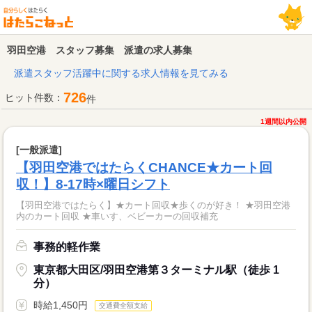
羽田空港 スタッフ募集 派遣の求人募集
派遣スタッフ活躍中に関する求人情報を見てみる
726
ヒット件数：
件
1週間以内公開
[一般派遣]
【羽田空港ではたらくCHANCE★カート回
収！】8-17時×曜日シフト
【羽田空港ではたらく】★カート回収★歩くのが好き！ ★羽田空港
内のカート回収 ★車いす、ベビーカーの回収補充
事務的軽作業
東京都大田区/羽田空港第３ターミナル駅（徒歩 1
分）
時給1,450円
交通費全額支給