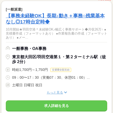
[一般派遣]
【事務未経験OK】長期♪動き＋事務○残業基本
なし◎17時台定時◆
10月開始★羽田空港＊未経験OK♪幅広く事務サポート◆月収26万↑ ●
見積書作成（フォーマットあり） ●作業報告書の作成（フォーマット
あり） ●メー...
一般事務・OA事務
東京都大田区/羽田空港第１・第２ターミナル駅（徒
歩 2分）
時給1,700円～1,750円
交通費全額支給
09：00〜17：30（実働07：30、休憩01：00）...
土曜日 日曜日 祝日
もっと見る
求人詳細を見る