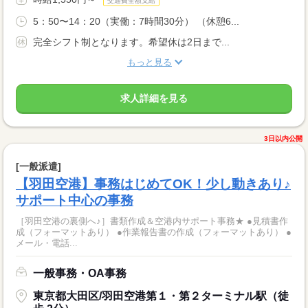
交通費全額支給
5：50〜14：20（実働：7時間30分） （休憩6...
完全シフト制となります。希望休は2日まで...
もっと見る
求人詳細を見る
3日以内公開
[一般派遣]
【羽田空港】事務はじめてOK！少し動きあり♪
サポート中心の事務
［羽田空港の裏側へ♪］書類作成＆空港内サポート事務★ ●見積書作
成（フォーマットあり） ●作業報告書の作成（フォーマットあり） ●
メール・電話...
一般事務・OA事務
東京都大田区/羽田空港第１・第２ターミナル駅（徒