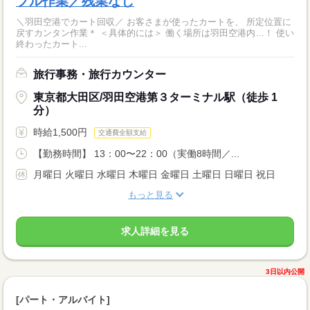
プル作業／残業なし
＼羽田空港でカート回収／ お客さまが使ったカートを、 所定位置に
戻すカンタン作業＊ ＜具体的には＞ 働く場所は羽田空港内…！ 使い
終わったカート...
旅行事務・旅行カウンター
東京都大田区/羽田空港第３ターミナル駅（徒歩 1
分）
時給1,500円
交通費全額支給
【勤務時間】 13：00〜22：00（実働8時間／...
月曜日 火曜日 水曜日 木曜日 金曜日 土曜日 日曜日 祝日
もっと見る
求人詳細を見る
3日以内公開
[パート・アルバイト]