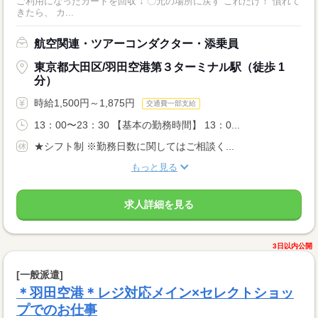
ご利用になったカートを回収 ↓ 〇元の場所に戻す これだけ！ 慣れて
きたら、 カ...
航空関連・ツアーコンダクター・添乗員
東京都大田区/羽田空港第３ターミナル駅（徒歩 1
分）
時給1,500円～1,875円
交通費一部支給
13：00〜23：30 【基本の勤務時間】 13：0...
★シフト制 ※勤務日数に関してはご相談く...
もっと見る
求人詳細を見る
3日以内公開
[一般派遣]
＊羽田空港＊レジ対応メイン×セレクトショッ
プでのお仕事