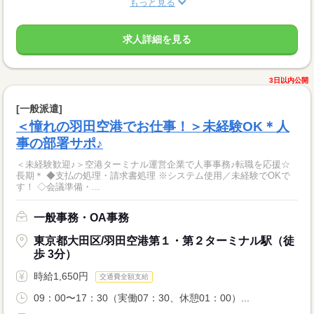
もっと見る
求人詳細を見る
3日以内公開
[一般派遣]
＜憧れの羽田空港でお仕事！＞未経験OK＊人
事の部署サポ♪
＜未経験歓迎♪＞空港ターミナル運営企業で人事事務♪転職を応援☆
長期＊ ◆支払の処理・請求書処理 ※システム使用／未経験でOKで
す！ ◇会議準備・...
一般事務・OA事務
東京都大田区/羽田空港第１・第２ターミナル駅（徒
歩 3分）
時給1,650円
交通費全額支給
09：00〜17：30（実働07：30、休憩01：00）...