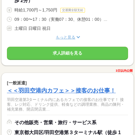
歩 2分）
時給1,700円～1,750円
交通費全額支給
09：00〜17：30（実働07：30、休憩01：00）...
土曜日 日曜日 祝日
もっと見る
求人詳細を見る
3日以内公開
[一般派遣]
＜＜羽田空港内カフェ＞＞接客のお仕事！
羽田空港第3ターミナル内にあるカフェでの接客のお仕事です！ 接
客、レジ対応、ドリンク提供、軽食などの調理業務、商品の陳列・
補充業務、開店閉店業...
その他販売・営業・旅行・サービス系
東京都大田区/羽田空港第３ターミナル駅（徒歩 1