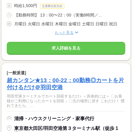
時給1,500円
交通費全額支給
【勤務時間】 13：00〜22：00（実働8時間／...
月曜日 火曜日 水曜日 木曜日 金曜日 土曜日 日曜日 祝日
もっと見る
求人詳細を見る
[一般派遣]
超カンタン★13：00-22：00勤務◎カートを片
付けるだけ＠羽田空港
羽田空港ターミナルでカート回収するだけ♪ ＜具体的には＞ 〇お客
様がご利用になったカートを回収 ↓ 〇元の場所に戻す これだけ！ 慣
れてきたら、...
清掃・ハウスクリーニング・家事代行
東京都大田区/羽田空港第３ターミナル駅（徒歩 1