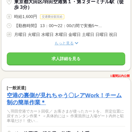
東京都大田区/羽田空港第１・第２ターミナル駅（徒
歩 3分）
時給1,600円
交通費全額支給
【勤務時間】 13：00〜22：00の間で実働5〜...
月曜日 火曜日 水曜日 木曜日 金曜日 土曜日 日曜日 祝日
もっと見る
求人詳細を見る
1週間以内公開
[一般派遣]
空港の裏側が見れちゃう〇レアWork！チーム
制の簡単作業＊
＼羽田空港でカート回収／ お客さまが使ったカートを、 所定位置に
戻すカンタン作業＊ ＜具体的には＞ 作業箇所は入場ゲート内外と駐
車場だけ！ 使い...