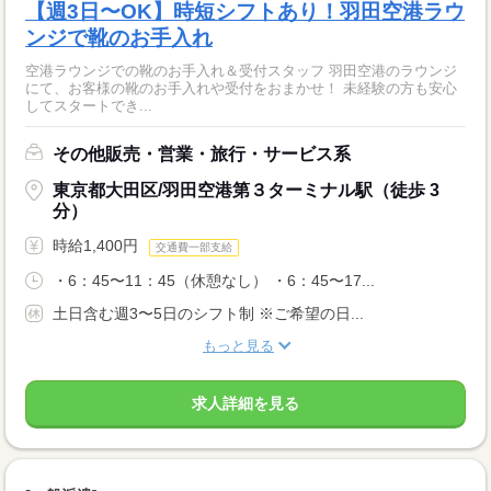
【週3日〜OK】時短シフトあり！羽田空港ラウ
ンジで靴のお手入れ
空港ラウンジでの靴のお手入れ＆受付スタッフ 羽田空港のラウンジ
にて、お客様の靴のお手入れや受付をおまかせ！ 未経験の方も安心
してスタートでき...
その他販売・営業・旅行・サービス系
東京都大田区/羽田空港第３ターミナル駅（徒歩 3
分）
時給1,400円
交通費一部支給
・6：45〜11：45（休憩なし） ・6：45〜17...
土日含む週3〜5日のシフト制 ※ご希望の日...
もっと見る
求人詳細を見る