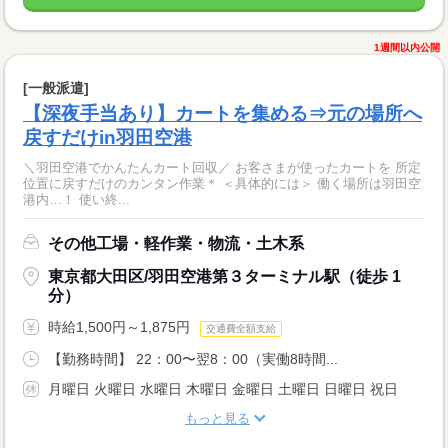
1週間以内公開
[一般派遣]
【深夜手当あり】カートを集める⇒元の場所へ
戻すだけin羽田空港
＼羽田空港でかんたんカート回収／ お客さまが使ったカートを 所定
位置に戻すだけのカンタン作業＊ ＜具体的には＞ 働く場所は羽田空
港内…！ 使い終...
その他工場・軽作業・物流・土木系
東京都大田区/羽田空港第３ターミナル駅（徒歩 1
分）
時給1,500円～1,875円
交通費全額支給
【勤務時間】 22：00〜翌8：00（実働8時間...
月曜日 火曜日 水曜日 木曜日 金曜日 土曜日 日曜日 祝日
もっと見る