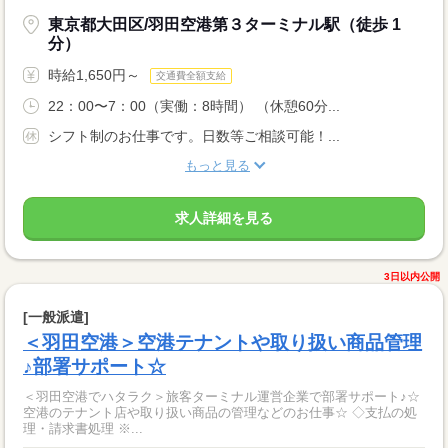
東京都大田区/羽田空港第３ターミナル駅（徒歩 1
分）
時給1,650円～
交通費全額支給
22：00〜7：00（実働：8時間） （休憩60分...
シフト制のお仕事です。日数等ご相談可能！...
もっと見る
求人詳細を見る
3日以内公開
[一般派遣]
＜羽田空港＞空港テナントや取り扱い商品管理
♪部署サポート☆
＜羽田空港でハタラク＞旅客ターミナル運営企業で部署サポート♪☆
空港のテナント店や取り扱い商品の管理などのお仕事☆ ◇支払の処
理・請求書処理 ※...