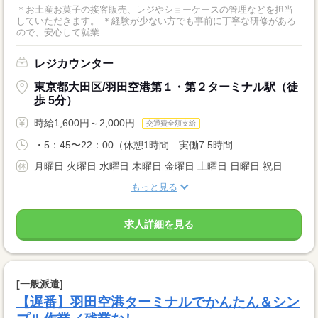
＊お土産お菓子の接客販売、レジやショーケースの管理などを担当
していただきます。 ＊経験が少ない方でも事前に丁寧な研修がある
ので、安心して就業...
レジカウンター
東京都大田区/羽田空港第１・第２ターミナル駅（徒
歩 5分）
時給1,600円～2,000円
交通費全額支給
・5：45〜22：00（休憩1時間 実働7.5時間...
月曜日 火曜日 水曜日 木曜日 金曜日 土曜日 日曜日 祝日
もっと見る
求人詳細を見る
[一般派遣]
【遅番】羽田空港ターミナルでかんたん＆シン