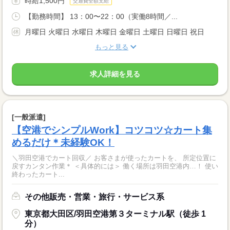
時給1,500円
交通費全額支給
【勤務時間】 13：00〜22：00（実働8時間／...
月曜日 火曜日 水曜日 木曜日 金曜日 土曜日 日曜日 祝日
もっと見る
求人詳細を見る
[一般派遣]
【空港でシンプルWork】コツコツ☆カート集
めるだけ＊未経験OK！
＼羽田空港でカート回収／ お客さまが使ったカートを、 所定位置に
戻すカンタン作業＊ ＜具体的には＞ 働く場所は羽田空港内…！ 使い
終わったカート...
その他販売・営業・旅行・サービス系
東京都大田区/羽田空港第３ターミナル駅（徒歩 1
分）