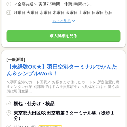
＜全店共通＞ 実働7.5時間・休憩1時間のシ...
月曜日 火曜日 水曜日 木曜日 金曜日 土曜日 日曜日 祝日
もっと見る
求人詳細を見る
[一般派遣]
【未経験OK★】羽田空港ターミナルでかんた
ん＆シンプルWork！
＼羽田空港でカート回収／ お客さまが使ったカートを 所定位置に戻
すカンタン作業 別部署ではドム社員常駐中♪ ＜具体的には＞ 働く場
所は羽田空港...
梱包・仕分け・検品
東京都大田区/羽田空港第３ターミナル駅（徒歩 1
分）