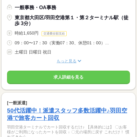
一般事務・OA事務
東京都大田区/羽田空港第１・第２ターミナル駅（徒
歩 3分）
時給1,650円
交通費全額支給
09：00〜17：30（実働07：30、休憩01：00）...
土曜日 日曜日 祝日
もっと見る
求人詳細を見る
[一般派遣]
50代活躍中！派遣スタッフ多数活躍中♪羽田空
港で旅客カート回収
羽田空港ターミナルでカート回収するだけ♪ 【具体的には】 〇お客
様がご利用になったカートを回収 ↓ 〇元の場所に戻す これだけ！ 慣
れてきたら...