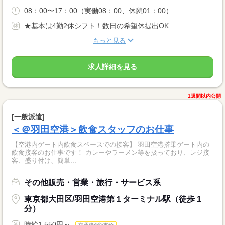
08：00〜17：00（実働08：00、休憩01：00）...
★基本は4勤2休シフト！数日の希望休提出OK...
もっと見る
求人詳細を見る
1週間以内公開
[一般派遣]
＜＠羽田空港＞飲食スタッフのお仕事
【空港内ゲート内飲食スペースでの接客】 羽田空港搭乗ゲート内の
飲食接客のお仕事です！ カレーやラーメン等を扱っており、レジ接
客、盛り付け、簡単...
その他販売・営業・旅行・サービス系
東京都大田区/羽田空港第１ターミナル駅（徒歩 1
分）
時給1,550円～