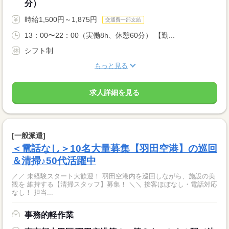
分）
時給1,500円～1,875円
交通費一部支給
13：00〜22：00（実働8h、休憩60分） 【勤...
シフト制
もっと見る
求人詳細を見る
[一般派遣]
＜電話なし＞10名大量募集【羽田空港】の巡回
＆清掃♪50代活躍中
／／ 未経験スタート大歓迎！ 羽田空港内を巡回しながら、施設の美
観を 維持する【清掃スタッフ】募集！ ＼＼ 接客ほぼなし・電話対応
なし！ 担当...
事務的軽作業