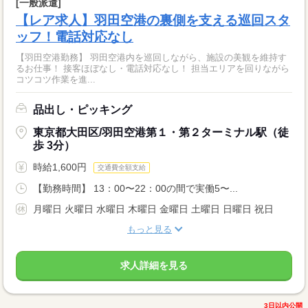
[一般派遣]
【レア求人】羽田空港の裏側を支える巡回スタ
ッフ！電話対応なし
【羽田空港勤務】 羽田空港内を巡回しながら、施設の美観を維持す
るお仕事！ 接客ほぼなし・電話対応なし！ 担当エリアを回りながら
コツコツ作業を進...
品出し・ピッキング
東京都大田区/羽田空港第１・第２ターミナル駅（徒
歩 3分）
時給1,600円
交通費全額支給
【勤務時間】 13：00〜22：00の間で実働5〜...
月曜日 火曜日 水曜日 木曜日 金曜日 土曜日 日曜日 祝日
もっと見る
求人詳細を見る
3日以内公開