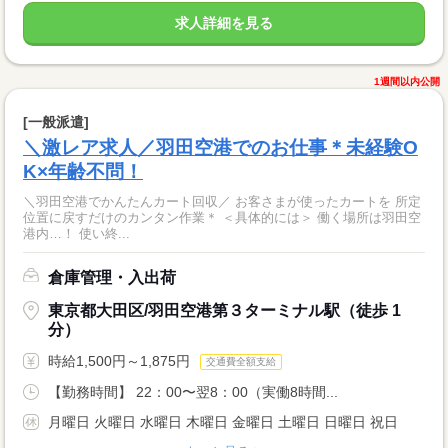
求人詳細を見る
1週間以内公開
[一般派遣]
＼激レア求人／羽田空港でのお仕事＊未経験O
K×年齢不問！
＼羽田空港でかんたんカート回収／ お客さまが使ったカートを 所定
位置に戻すだけのカンタン作業＊ ＜具体的には＞ 働く場所は羽田空
港内…！ 使い終...
倉庫管理・入出荷
東京都大田区/羽田空港第３ターミナル駅（徒歩 1
分）
時給1,500円～1,875円
交通費全額支給
【勤務時間】 22：00〜翌8：00（実働8時間...
月曜日 火曜日 水曜日 木曜日 金曜日 土曜日 日曜日 祝日