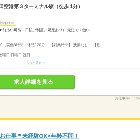
田空港第３ターミナル駅（徒歩 1分）
費全額支給
 ▼前払い可能（日払い制度／規定あり） 最短で＜働い...
0（実働8時間／休憩120分） 【残業時間】 残業なし！ 【勤...
土曜日 日曜日 祝日
もっと見る
求人詳細を見る
お仕事No.：
156
お仕事＊未経験OK×年齢不問！