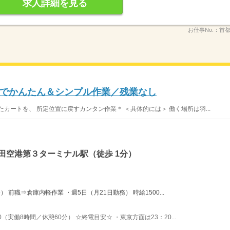
求人詳細を見る
お仕事No.：
首都
でかんたん＆シンプル作業／残業なし
カートを、 所定位置に戻すカンタン作業＊ ＜具体的には＞ 働く場所は羽...
田空港第３ターミナル駅（徒歩 1分）
） 前職⇒倉庫内軽作業 ・週5日（月21日勤務） 時給1500...
0（実働8時間／休憩60分） ☆終電目安☆ ・東京方面は23：20...