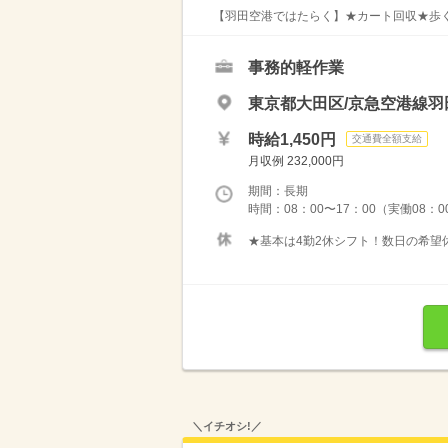
【羽田空港ではたらく】★カート回収★歩く
事務的軽作業
東京都大田区/京急空港線羽
時給1,450円
交通費全額支給
月収例 232,000円
期間：長期
時間：08：00〜17：00（実働08：
★基本は4勤2休シフト！数日の希望
＼イチオシ!／