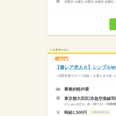
月曜日 火曜日 水曜日 木曜日 金曜日 
＼イチオシ!!／
一般派遣
【激レア求人☆】シンプルW
＼羽田空港でカート回収／ お客さまが使った
事務的軽作業
東京都大田区/京急空港線羽
☆しゅふAさん（8：00〜17：00勤務
時給1,500円
交通費全額支給