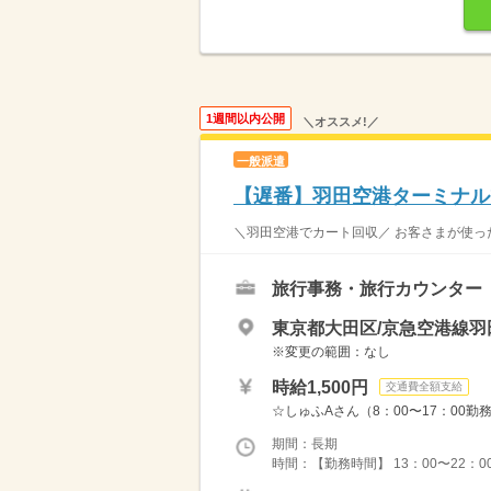
1週間以内公開
＼オススメ!／
一般派遣
【遅番】羽田空港ターミナル
＼羽田空港でカート回収／ お客さまが使った
旅行事務・旅行カウンター
東京都大田区/京急空港線羽
※変更の範囲：なし
時給1,500円
交通費全額支給
☆しゅふAさん（8：00〜17：00勤務
期間：長期
時間：【勤務時間】 13：00〜22：0