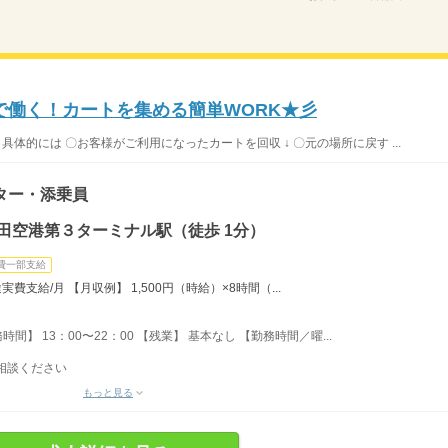
で働く！カートを集める簡単WORK★彡
体的には 〇お客様がご利用になったカートを回収 ↓ 〇元の場所に戻す ...
ター・添乗員
田空港第３ターミナル駅（徒歩 1分）
費一部支給
費支給/月 【月収例】 1,500円（時給）×8時間（...
時間】 13：00〜22：00 【残業】 基本なし 【勤務時間／曜...
相談ください
もっと見る