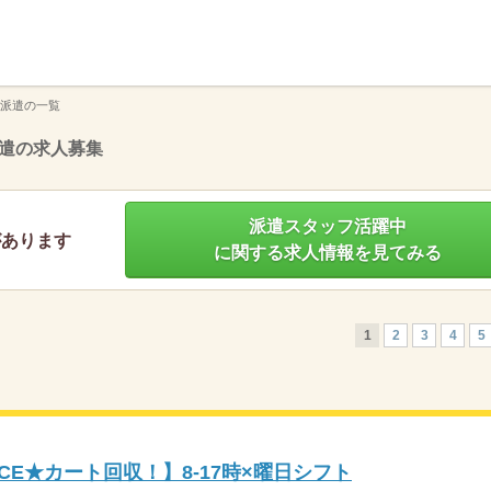
】
派遣の一覧
遣の求人募集
派遣スタッフ活躍中
があります
に関する求人情報を見てみる
1
2
3
4
5
CE★カート回収！】8-17時×曜日シフト