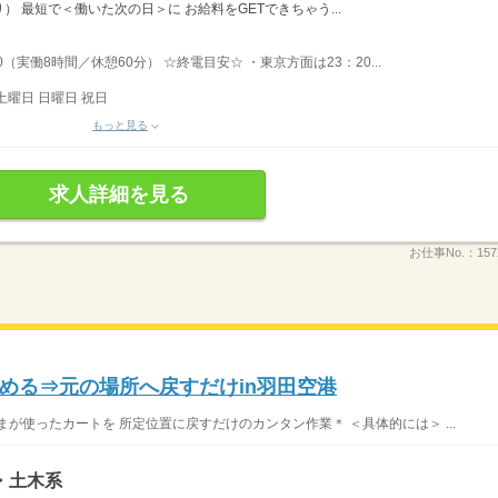
 最短で＜働いた次の日＞に お給料をGETできちゃう...
0（実働8時間／休憩60分） ☆終電目安☆ ・東京方面は23：20...
土曜日 日曜日 祝日
もっと見る
求人詳細を見る
お仕事No.：
157
める⇒元の場所へ戻すだけin羽田空港
が使ったカートを 所定位置に戻すだけのカンタン作業＊ ＜具体的には＞ ...
・土木系