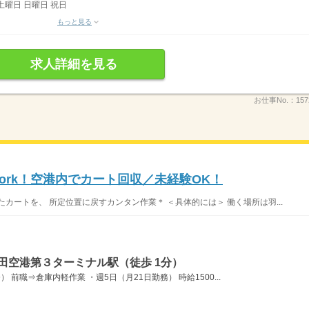
土曜日 日曜日 祝日
もっと見る
求人詳細を見る
お仕事No.：
157
ork！空港内でカート回収／未経験OK！
カートを、 所定位置に戻すカンタン作業＊ ＜具体的には＞ 働く場所は羽...
田空港第３ターミナル駅（徒歩 1分）
） 前職⇒倉庫内軽作業 ・週5日（月21日勤務） 時給1500...