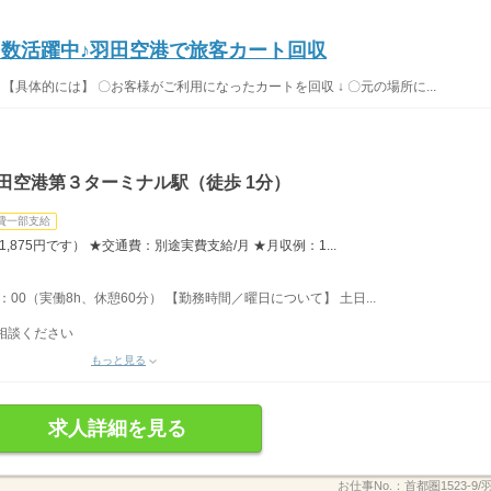
多数活躍中♪羽田空港で旅客カート回収
【具体的には】 〇お客様がご利用になったカートを回収 ↓ 〇元の場所に...
田空港第３ターミナル駅（徒歩 1分）
費一部支給
,875円です） ★交通費：別途実費支給/月 ★月収例：1...
：00（実働8h、休憩60分） 【勤務時間／曜日について】 土日...
相談ください
もっと見る
求人詳細を見る
お仕事No.：
首都圏1523-9