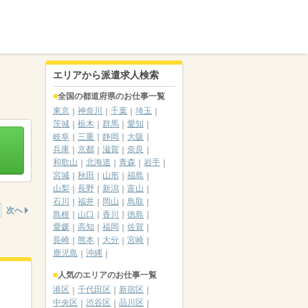
エリアから派遣求人検索
全国の都道府県のお仕事一覧
東京
神奈川
千葉
埼玉
茨城
栃木
群馬
愛知
岐阜
三重
静岡
大阪
兵庫
京都
滋賀
奈良
和歌山
北海道
青森
岩手
宮城
秋田
山形
福島
山梨
長野
新潟
富山
石川
福井
岡山
鳥取
次へ
島根
山口
香川
徳島
愛媛
高知
福岡
佐賀
長崎
熊本
大分
宮崎
鹿児島
沖縄
人気のエリアのお仕事一覧
港区
千代田区
新宿区
中央区
渋谷区
品川区