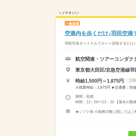
＼イチオシ!／
一般派遣
空港内を歩くだけ♪羽田空港
羽田空港ターミナルでカート回収するだけ♪ 具
航空関連・ツアーコンダク
東京都大田区/京急空港線羽
時給1,500円～1,875円
交通
※残業時給：1,875円 ★交通費：別途実
期間：長期
時間：13：00〜23：30 【基本の勤務
★シフト制 ※勤務日数に関してはご