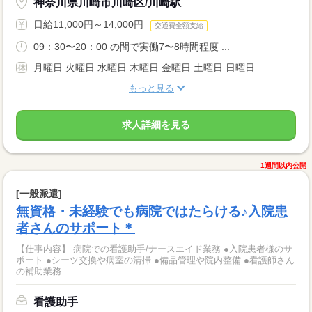
神奈川県川崎市川崎区/川崎駅
日給11,000円～14,000円
交通費全額支給
09：30〜20：00 の間で実働7〜8時間程度 ...
月曜日 火曜日 水曜日 木曜日 金曜日 土曜日 日曜日
もっと見る
求人詳細を見る
1週間以内公開
[一般派遣]
無資格・未経験でも病院ではたらける♪入院患
者さんのサポート＊
【仕事内容】 病院での看護助手/ナースエイド業務 ●入院患者様のサ
ポート ●シーツ交換や病室の清掃 ●備品管理や院内整備 ●看護師さん
の補助業務...
看護助手