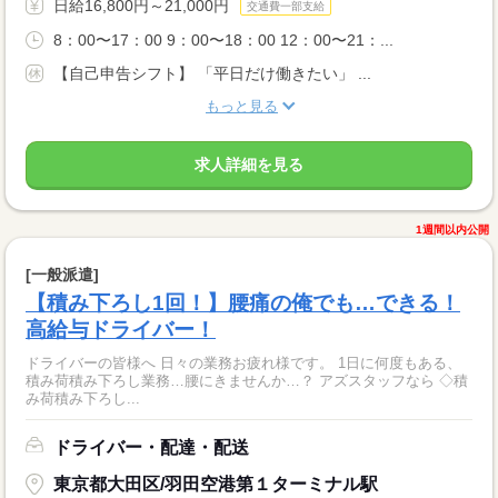
日給16,800円～21,000円
交通費一部支給
8：00〜17：00 9：00〜18：00 12：00〜21：...
【自己申告シフト】 「平日だけ働きたい」 ...
もっと見る
求人詳細を見る
1週間以内公開
[一般派遣]
【積み下ろし1回！】腰痛の俺でも…できる！
高給与ドライバー！
ドライバーの皆様へ 日々の業務お疲れ様です。 1日に何度もある、
積み荷積み下ろし業務…腰にきませんか…？ アズスタッフなら ◇積
み荷積み下ろし...
ドライバー・配達・配送
東京都大田区/羽田空港第１ターミナル駅