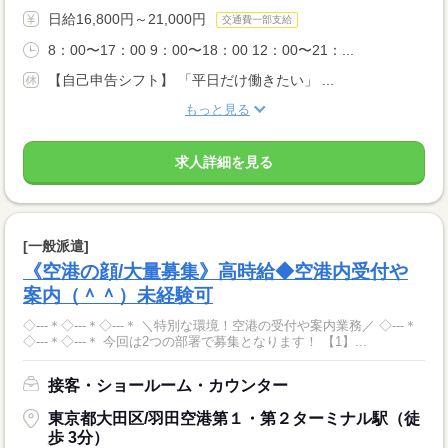
日給16,800円～21,000円
交通費一部支給
8：00〜17：00 9：00〜18：00 12：00〜21：...
【自己申告シフト】 「平日だけ働きたい」 ...
もっと見る
求人詳細を見る
[一般派遣]
《空港の顔/大量募集》高時給◆空港内受付や
案内（＾＾）未経験可
◇‐‐‐＊◇‐‐‐＊◇‐‐‐＊ ＼特別な環境！空港の受付や案内業務／ ◇‐‐‐＊
◇‐‐‐＊◇‐‐‐＊ 今回は2つの部署で募集となります！ 【1】...
接客・ショールーム・カウンター
東京都大田区/羽田空港第１・第２ターミナル駅（徒
歩 3分）