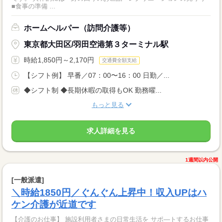
■食事の準備 ...
ホームヘルパー（訪問介護等）
東京都大田区/羽田空港第３ターミナル駅
時給1,850円～2,170円
交通費全額支給
【シフト例】 早番／07：00〜16：00 日勤／...
◆シフト制 ◆長期休暇の取得もOK 勤務曜...
もっと見る
求人詳細を見る
1週間以内公開
[一般派遣]
＼時給1850円／ぐんぐん上昇中！収入UPはハ
ケン介護が近道です
【介護のお仕事】 施設利用者さまの日常生活を サポ―トするお仕事