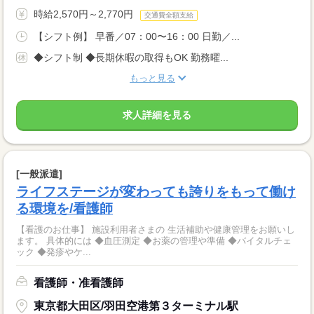
時給2,570円～2,770円
交通費全額支給
【シフト例】 早番／07：00〜16：00 日勤／...
◆シフト制 ◆長期休暇の取得もOK 勤務曜...
もっと見る
求人詳細を見る
[一般派遣]
ライフステージが変わっても誇りをもって働け
る環境を/看護師
【看護のお仕事】 施設利用者さまの 生活補助や健康管理をお願いし
ます。 具体的には ◆血圧測定 ◆お薬の管理や準備 ◆バイタルチェ
ック ◆発疹やケ...
看護師・准看護師
東京都大田区/羽田空港第３ターミナル駅