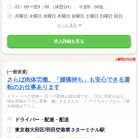
22：00〜翌9：00 （休憩1H） ※翌8：00迄...
月曜日 火曜日 水曜日 木曜日 金曜日 土曜日 日曜日 祝日
もっと見る
求人詳細を見る
1週間以内公開
[一般派遣]
さらば肉体労働。「腰痛持ち」も安心できる運
転のお仕事あります
ドライバーの皆様へ 日々の業務お疲れ様です。 1日に何度もある、
積み荷積み下ろし業務…腰にきませんか…？ アズスタッフなら ◇積
み荷積み下ろし...
ドライバー・配達・配送
東京都大田区/羽田空港第３ターミナル駅