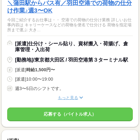
＼蒲田駅からバス有／羽田空港での荷物の仕分
け作業♪週3〜OK
今回ご紹介するお仕事は・・ 空港での荷物の仕分け業務 詳しいお仕
事内容は キャリーケースなどの荷物を便名で仕分ける 荷物を指定場
所まで運ぶ 大き...
[派遣]仕分け・シール貼り、資材搬入・荷揚げ、倉
庫管理・入出荷
[勤務地]/東京都大田区 / 羽田空港第３ターミナル駅
[派遣]
時給1,500円〜
[派遣]10:00〜19:00
週3〜5日のシフトです。
もっと見る
応募する（バイトル求人）