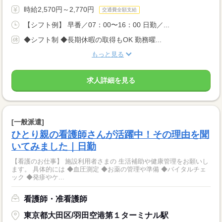
時給2,570円～2,770円
交通費全額支給
【シフト例】 早番／07：00〜16：00 日勤／...
◆シフト制 ◆長期休暇の取得もOK 勤務曜...
もっと見る
求人詳細を見る
[一般派遣]
ひとり親の看護師さんが活躍中！その理由を聞
いてみました｜日勤
【看護のお仕事】 施設利用者さまの 生活補助や健康管理をお願いし
ます。 具体的には ◆血圧測定 ◆お薬の管理や準備 ◆バイタルチェ
ック ◆発疹やケ...
看護師・准看護師
東京都大田区/羽田空港第１ターミナル駅