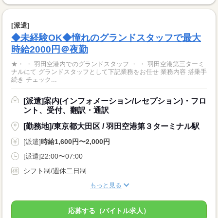
[派遣]
◆未経験OK◆憧れのグランドスタッフで最大
時給2000円＠夜勤
★・ ・ 羽田空港内でのグランドスタッフ ・ ・ 羽田空港第三ターミ
ナルにて グランドスタッフとして下記業務をお任せ 業務内容 搭乗手
続き チェック...
[派遣]案内(インフォメーション/レセプション)・フロ
ント、受付、翻訳・通訳
[勤務地]/東京都大田区 / 羽田空港第３ターミナル駅
[派遣]
時給1,600円〜2,000円
[派遣]22:00〜07:00
シフト制/週休二日制
もっと見る
応募する（バイトル求人）