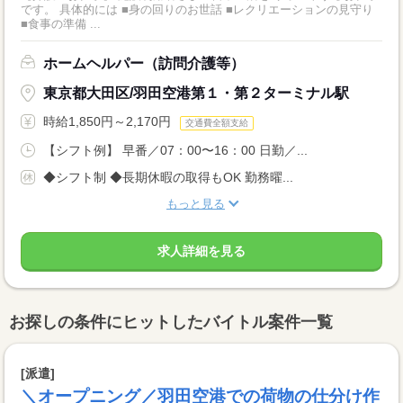
です。 具体的には ■身の回りのお世話 ■レクリエーションの見守り
■食事の準備 ...
ホームヘルパー（訪問介護等）
東京都大田区/羽田空港第１・第２ターミナル駅
時給1,850円～2,170円
交通費全額支給
【シフト例】 早番／07：00〜16：00 日勤／...
◆シフト制 ◆長期休暇の取得もOK 勤務曜...
もっと見る
求人詳細を見る
お探しの条件にヒットしたバイトル案件一覧
[派遣]
＼オープニング／羽田空港での荷物の仕分け作