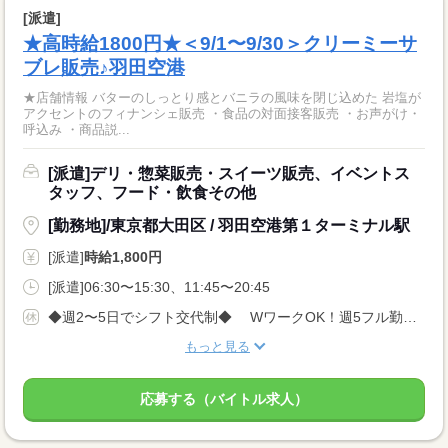
[派遣]
★高時給1800円★＜9/1〜9/30＞クリーミーサ
ブレ販売♪羽田空港
★店舗情報 バターのしっとり感とバニラの風味を閉じ込めた 岩塩が
アクセントのフィナンシェ販売 ・食品の対面接客販売 ・お声がけ・
呼込み ・商品説...
[派遣]デリ・惣菜販売・スイーツ販売、イベントス
タッフ、フード・飲食その他
[勤務地]/東京都大田区 / 羽田空港第１ターミナル駅
[派遣]
時給1,800円
[派遣]06:30〜15:30、11:45〜20:45
◆週2〜5日でシフト交代制◆ WワークOK！週5フル勤務もOK！
もっと見る
応募する（バイトル求人）