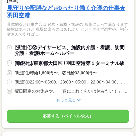
[派遣]
見守りや配膳など♪ゆったり働く介護の仕事★
羽田空港
具体的なお仕事内容は 経験・資格・施設の 形態によって異なります
経験はあるけど 現場に出るのは久しぶり というタイプの方や、初心
者さんであれば ...
[派遣]①②デイサービス、施設内介護・看護、訪問
介護・看護/ホームヘルパー
[勤務地]/東京都大田区 / 羽田空港第１ターミナル駅
[派遣]
①時給1,800円〜、②日給33,000円〜
[派遣]①22:00〜05:00、23:00〜05:00、22:00〜04:00、②16:00〜09:00
曜日固定のお休みや、 「週にこれくらいは休みたい！」 などお気軽にご相談ください
もっと見る
応募する（バイトル求人）