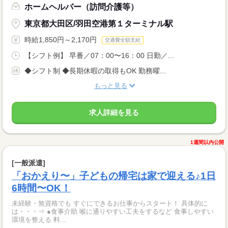
ホームヘルパー（訪問介護等）
東京都大田区/羽田空港第１ターミナル駅
時給1,850円～2,170円
交通費全額支給
【シフト例】 早番／07：00〜16：00 日勤／...
◆シフト制 ◆長期休暇の取得もOK 勤務曜...
もっと見る
求人詳細を見る
1週間以内公開
[一般派遣]
「おかえり〜」子どもの帰宅は家で迎える♪1日
6時間〜OK！
未経験・無資格でも すぐにできるお仕事からスタート！ 具体的に
は・・・⇒ ●食事介助 喉に通りやすい工夫をするなど 食事しやすい
環境を整える 料...