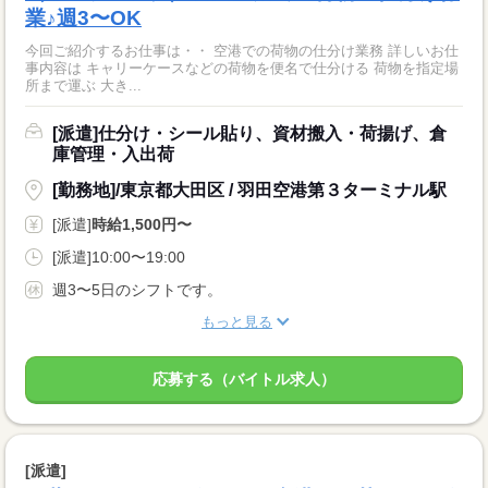
業♪週3〜OK
今回ご紹介するお仕事は・・ 空港での荷物の仕分け業務 詳しいお仕
事内容は キャリーケースなどの荷物を便名で仕分ける 荷物を指定場
所まで運ぶ 大き...
[派遣]仕分け・シール貼り、資材搬入・荷揚げ、倉
庫管理・入出荷
[勤務地]/東京都大田区 / 羽田空港第３ターミナル駅
[派遣]
時給1,500円〜
[派遣]10:00〜19:00
週3〜5日のシフトです。
もっと見る
応募する（バイトル求人）
[派遣]