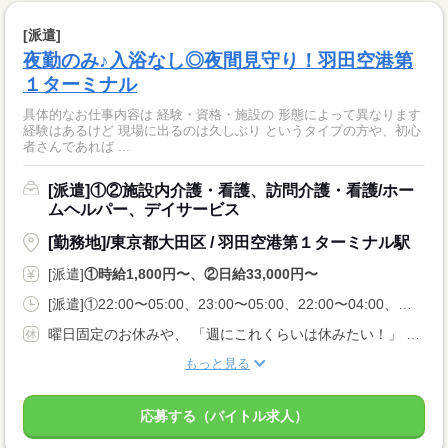
[派遣]
夜勤のみ♪入浴なし◎夜間見守り！羽田空港第
１ターミナル
具体的なお仕事内容は 経験・資格・施設の 形態によって異なります
経験はあるけど 現場に出るのは久しぶり というタイプの方や、初心
者さんであれば ...
[派遣]①②施設内介護・看護、訪問介護・看護/ホー
ムヘルパー、デイサービス
[勤務地]/東京都大田区 / 羽田空港第１ターミナル駅
[派遣]
①時給1,800円〜、②日給33,000円〜
[派遣]①22:00〜05:00、23:00〜05:00、22:00〜04:00、②16:00〜09:00
曜日固定のお休みや、 「週にこれくらいは休みたい！」 などお気軽にご相談ください
もっと見る
応募する（バイトル求人）