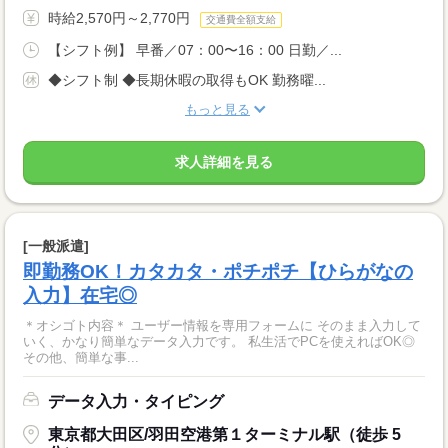
時給2,570円～2,770円
交通費全額支給
【シフト例】 早番／07：00〜16：00 日勤／...
◆シフト制 ◆長期休暇の取得もOK 勤務曜...
もっと見る
求人詳細を見る
[一般派遣]
即勤務OK！カタカタ・ポチポチ【ひらがなの
入力】在宅◎
＊オシゴト内容＊ ユーザー情報を専用フォームに そのまま入力して
いく、かなり簡単なデータ入力です。 私生活でPCを使えればOK◎
その他、簡単な事...
データ入力・タイピング
東京都大田区/羽田空港第１ターミナル駅（徒歩 5