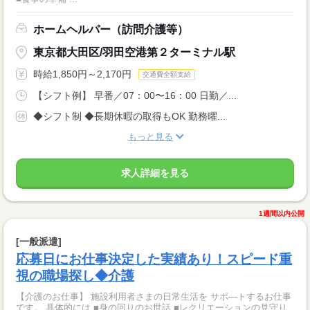
ホームヘルパー（訪問介護等）
東京都大田区/羽田空港第２ターミナル駅
時給1,850円～2,170円
交通費全額支給
【シフト例】 早番／07：00〜16：00 日勤／...
◆シフト制 ◆長期休暇の取得もOK 勤務曜...
もっと見る
求人詳細を見る
1週間以内公開
[一般派遣]
応募日にお仕事決定した実績あり！スピード重
視の職場探し◆介護
【介護のお仕事】 施設利用者さまの日常生活を サポ―トするお仕事
です。 具体的には ■身の回りのお世話 ■レクリエーションの見守り