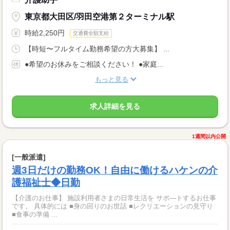
東京都大田区/羽田空港第２ターミナル駅
時給2,250円
交通費全額支給
【時短〜フルタイム勤務希望の方大募集】 ...
●希望のお休みをご相談ください！ ●家庭...
もっと見る
求人詳細を見る
1週間以内公開
[一般派遣]
週3日だけの勤務OK！自由に働けるハケンの介
護福祉士◆日勤
【介護のお仕事】 施設利用者さまの日常生活を サポ―トするお仕事
です。 具体的には ■身の回りのお世話 ■レクリエーションの見守り
■食事の準備 ...