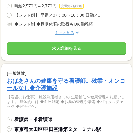
時給2,570円～2,770円
交通費全額支給
【シフト例】 早番／07：00〜16：00 日勤／...
◆シフト制 ◆長期休暇の取得もOK 勤務曜...
もっと見る
求人詳細を見る
[一般派遣]
おばあさんの健康を守る看護師。残業・オンコ
ールなし◆介護施設
【看護のお仕事】 施設利用者さまの 生活補助や健康管理をお願いし
ます。 具体的には ◆血圧測定 ◆お薬の管理や準備 ◆バイタルチェ
ック ◆発疹やケ...
看護師・准看護師
東京都大田区/羽田空港第２ターミナル駅