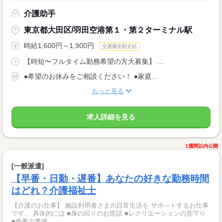
介護助手
東京都大田区/羽田空港第１・第２ターミナル駅
時給1,600円～1,900円
交通費全額支給
【時短〜フルタイム勤務希望の方大募集】 ...
●希望のお休みをご相談ください！ ●家庭...
もっと見る
求人詳細を見る
1週間以内公開
[一般派遣]
【早番・日勤・遅番】あなたの好きな勤務時間
はどれ？介護福祉士
【介護のお仕事】 施設利用者さまの日常生活を サポ―トするお仕事
です。 具体的には ■身の回りのお世話 ■レクリエーションの見守り
■食事の準備 ...