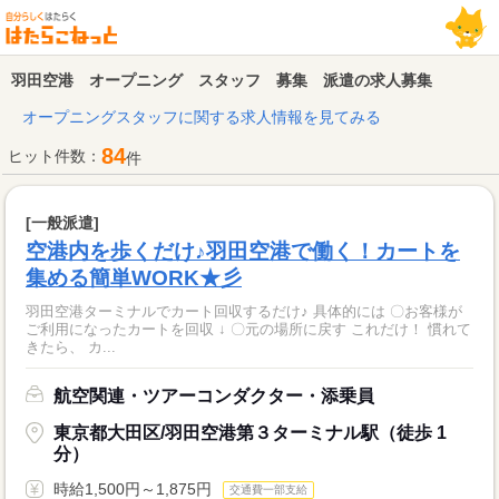
羽田空港 オープニング スタッフ 募集 派遣の求人募集
オープニングスタッフに関する求人情報を見てみる
84
ヒット件数：
件
[一般派遣]
空港内を歩くだけ♪羽田空港で働く！カートを
集める簡単WORK★彡
羽田空港ターミナルでカート回収するだけ♪ 具体的には 〇お客様が
ご利用になったカートを回収 ↓ 〇元の場所に戻す これだけ！ 慣れて
きたら、 カ...
航空関連・ツアーコンダクター・添乗員
東京都大田区/羽田空港第３ターミナル駅（徒歩 1
分）
時給1,500円～1,875円
交通費一部支給