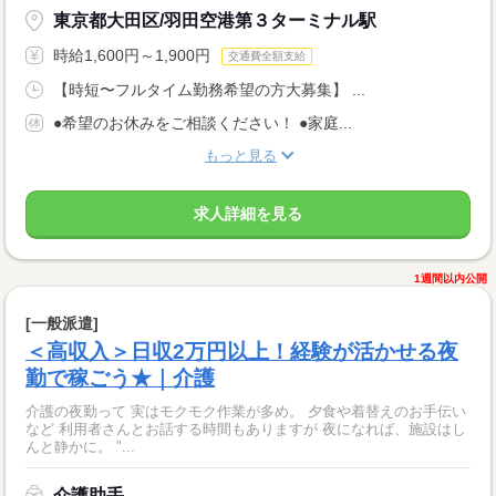
東京都大田区/羽田空港第３ターミナル駅
時給1,600円～1,900円
交通費全額支給
【時短〜フルタイム勤務希望の方大募集】 ...
●希望のお休みをご相談ください！ ●家庭...
もっと見る
求人詳細を見る
1週間以内公開
[一般派遣]
＜高収入＞日収2万円以上！経験が活かせる夜
勤で稼ごう★｜介護
介護の夜勤って 実はモクモク作業が多め。 夕食や着替えのお手伝い
など 利用者さんとお話する時間もありますが 夜になれば、施設はし
んと静かに。 "...
介護助手