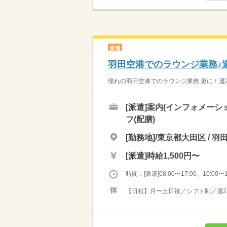
派遣
羽田空港でのラウンジ業務♪週
憧れの羽田空港でのラウンジ業務 更に！週2〜
[派遣]
案内(インフォメーシ
フ(配膳)
[勤務地]/東京都大田区 /
[派遣]
時給1,500円〜
時間：[派遣]08:00〜17:00、10:00〜1
【日程】月〜土日祝／シフト制／週2