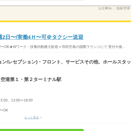
お仕事No.：
池袋/空港
2日〜/実働4Ｈ〜可＠タクシー送迎
OK★Wワーク・扶養内勤務大歓迎 v 羽田空港の国際ラウンジにて 受付や接...
ョン/レセプション)・フロント、サービスその他、ホールスタッ
 羽田空港第１・第２ターミナル駅
5:00、13:00〜18:00
〜OK
もっと見る