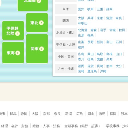
東海
愛知
岐阜
三重
静岡
大阪
兵庫
京都
滋賀
奈良
関西
和歌山
北海道
青森
岩手
宮城
秋田
北海道・東北
山形
福島
山梨
長野
新潟
富山
石川
甲信越・北陸
福井
広島
岡山
鳥取
島根
山口
中国・四国
香川
徳島
愛媛
高知
福岡
佐賀
長崎
熊本
大分
九州・沖縄
宮崎
鹿児島
沖縄
埼玉
群馬
静岡
大阪
京都
奈良
新潟
広島
岡山
徳島
福岡
熊本
経理・会計・財務
総務・人事・法務
金融事務（銀行・証券）
学校事務（大