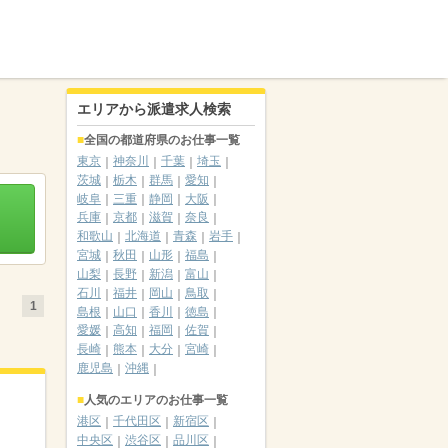
エリアから派遣求人検索
全国の都道府県のお仕事一覧
東京
神奈川
千葉
埼玉
茨城
栃木
群馬
愛知
岐阜
三重
静岡
大阪
兵庫
京都
滋賀
奈良
和歌山
北海道
青森
岩手
宮城
秋田
山形
福島
山梨
長野
新潟
富山
石川
福井
岡山
鳥取
1
島根
山口
香川
徳島
愛媛
高知
福岡
佐賀
長崎
熊本
大分
宮崎
鹿児島
沖縄
人気のエリアのお仕事一覧
港区
千代田区
新宿区
中央区
渋谷区
品川区