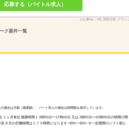
応募する（バイトル求人）
お仕事No.：
KB_羽田空港_ラウンジ_
ーク案件一覧
ルタイム求人の場合は月額（換算額）、パート求人の場合は時間額を表示しています。
１ヶ月単位 就業時間１ 8時00分〜17時00分 又は 3時00分〜20時00分の時間の間
項 ※月の労働時間は１７３時間となります <BR> <BR> ※一定期間のシフト制と