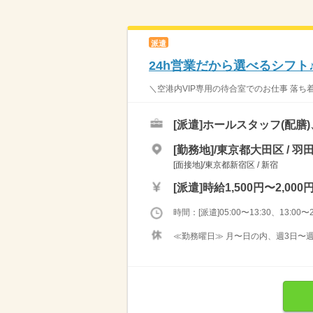
派遣
24h営業だから選べるシフト
＼空港内VIP専用の待合室でのお仕事 落ち着
[派遣]
ホールスタッフ(配膳
[勤務地]/東京都大田区 /
[面接地]/東京都新宿区 / 新宿
[派遣]
時給1,500円〜2,000
時間：[派遣]05:00〜13:30、13:00〜2
≪勤務曜日≫ 月〜日の内、週3日〜週