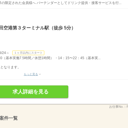
の限定された会員様へ バーテンダーとしてドリンク提供・接客サービスを行...
田空港第３ターミナル駅（徒歩 5分）
/24～
１ヶ月以内にスタート
（基本実働7.5時間／休憩1時間） ・14：15〜22：45（基本実...
トとなります。
もっと見る
求人詳細を見る
お仕事No.：
案件一覧