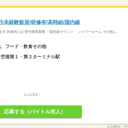
円/未経験歓迎/研修有/高時給/国内線
 具体的には 受付接客業務 ・国内線ラウンジ ・シャワールーム その他に...
他、フード・飲食その他
 羽田空港第１・第２ターミナル駅
もっと見る
応募する（バイトル求人）
お仕事No.：
R