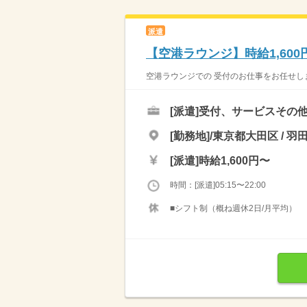
派遣
【空港ラウンジ】時給1,600
空港ラウンジでの 受付のお仕事をお任せします
[派遣]
受付、サービスその
[勤務地]/東京都大田区 /
[派遣]
時給1,600円〜
時間：[派遣]05:15〜22:00
■シフト制（概ね週休2日/月平均）