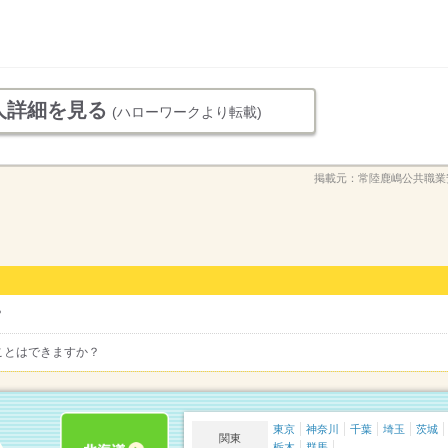
）
人詳細を見る
(ハローワークより転載)
掲載元：
常陸鹿嶋公共職業
？
ことはできますか？
東京
神奈川
千葉
埼玉
茨城
関東
栃木
群馬