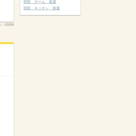
羽田 ゲーム 派遣
羽田 キッチン 派遣
.：
65959