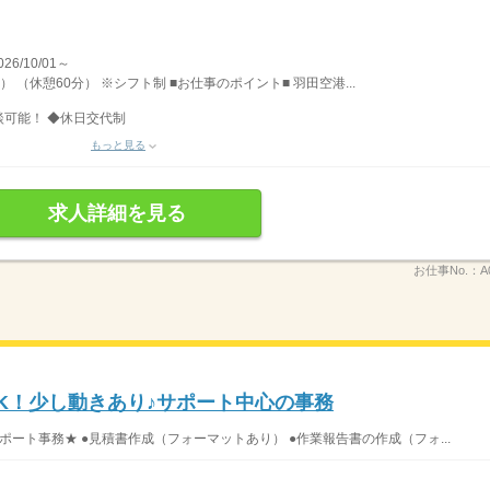
/10/01～
） （休憩60分） ※シフト制 ■お仕事のポイント■ 羽田空港...
可能！ ◆休日交代制
もっと見る
求人詳細を見る
お仕事No.：
A
K！少し動きあり♪サポート中心の事務
ート事務★ ●見積書作成（フォーマットあり） ●作業報告書の作成（フォ...