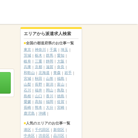
エリアから派遣求人検索
全国の都道府県のお仕事一覧
東京
神奈川
千葉
埼玉
茨城
栃木
群馬
愛知
岐阜
三重
静岡
大阪
兵庫
京都
滋賀
奈良
和歌山
北海道
青森
岩手
宮城
秋田
山形
福島
山梨
長野
新潟
富山
石川
福井
岡山
鳥取
島根
山口
香川
徳島
愛媛
高知
福岡
佐賀
長崎
熊本
大分
宮崎
鹿児島
沖縄
人気のエリアのお仕事一覧
港区
千代田区
新宿区
中央区
渋谷区
品川区