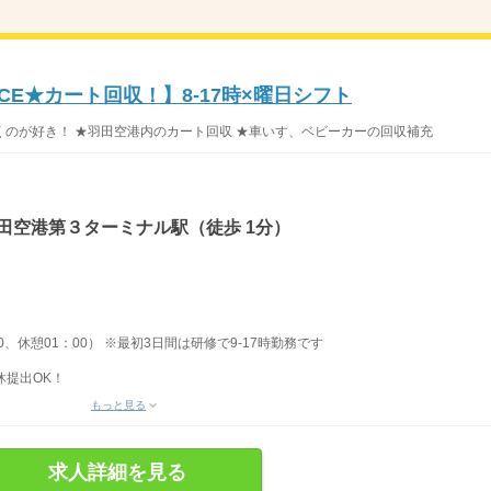
CE★カート回収！】8-17時×曜日シフト
のが好き！ ★羽田空港内のカート回収 ★車いす、ベビーカーの回収補充
田空港第３ターミナル駅（徒歩 1分）
00、休憩01：00） ※最初3日間は研修で9-17時勤務です
休提出OK！
もっと見る
求人詳細を見る