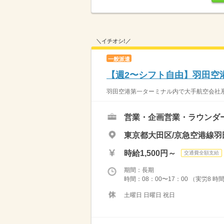
＼イチオシ!／
一般派遣
【週2〜シフト自由】羽田空
羽田空港第一ターミナル内で大手航空会社系
営業・企画営業・ラウンダ
東京都大田区/京急空港線羽
時給1,500円～
交通費全額支給
期間：長期
時間：08：00〜17：00 （実労8 時間 
土曜日 日曜日 祝日