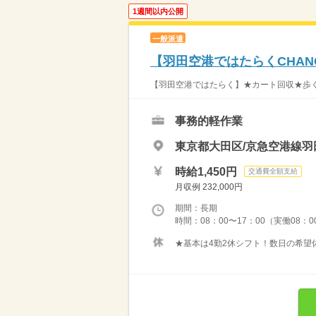
1週間以内公開
一般派遣
【羽田空港ではたらくCHAN
【羽田空港ではたらく】★カート回収★歩く
事務的軽作業
東京都大田区/京急空港線羽
時給1,450円
交通費全額支給
月収例 232,000円
期間：長期
時間：08：00〜17：00（実働08：
★基本は4勤2休シフト！数日の希望