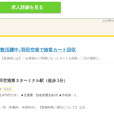
求人詳細を見る
お仕事No
多数活躍中♪羽田空港で旅客カート回収
【具体的には】 〇お客様がご利用になったカートを回収 ↓ 〇元の場所に...
田空港第３ターミナル駅（徒歩 1分）
費一部支給
,875円です） ★交通費：別途実費支給/月 ★月収例：1...
：00（実働8h、休憩60分） 【勤務時間／曜日について】 土日...