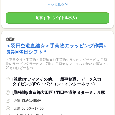
もっと見る
応募する（バイトル求人）
[派遣]
＜羽田空港直結☆＞手荷物のラッピング作業♪
長期×曜日シフト＊
＜羽田空港＊手荷物＞国際線★お手荷物のラッピングサービス 手荷
物のラッピングサービス（7割 お手荷物をフィルムで巻いて傷防止！
20キロほどのもの...
[派遣]オフィスその他、一般事務職、データ入力、
タイピング(PC・パソコン・インターネット)
[勤務地]/東京都大田区 / 羽田空港第３ターミナル駅
[派遣]
時給1,450円
[派遣]08:00〜17:00