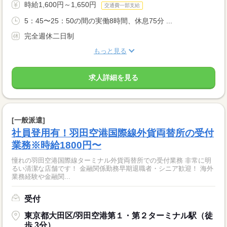
時給1,600円～1,650円
交通費一部支給
5：45〜25：50の間の実働8時間、休息75分 ...
完全週休二日制
もっと見る
求人詳細を見る
[一般派遣]
社員登用有！羽田空港国際線外貨両替所の受付
業務※時給1800円〜
憧れの羽田空港国際線ターミナル外貨両替所での受付業務 非常に明
るい清潔な店舗です！ 金融関係勤務早期退職者・シニア歓迎！ 海外
業務経験や金融関...
受付
東京都大田区/羽田空港第１・第２ターミナル駅（徒
歩 3分）