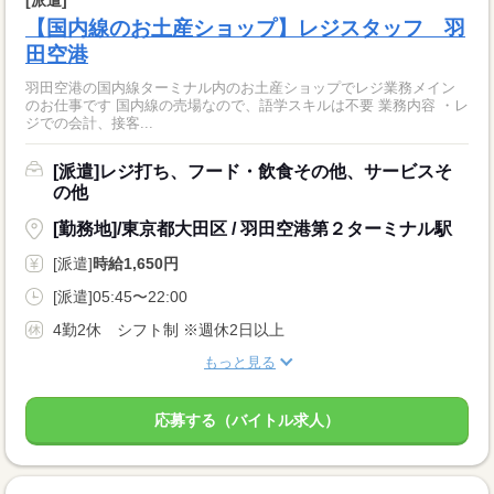
【国内線のお土産ショップ】レジスタッフ 羽
田空港
羽田空港の国内線ターミナル内のお土産ショップでレジ業務メイン
のお仕事です 国内線の売場なので、語学スキルは不要 業務内容 ・レ
ジでの会計、接客...
[派遣]レジ打ち、フード・飲食その他、サービスそ
の他
[勤務地]/東京都大田区 / 羽田空港第２ターミナル駅
[派遣]
時給1,650円
[派遣]05:45〜22:00
4勤2休 シフト制 ※週休2日以上
もっと見る
応募する（バイトル求人）