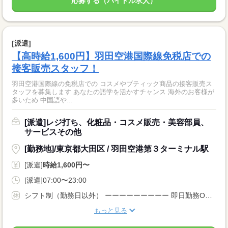
応募する（バイトル求人）
[派遣]
【高時給1,600円】羽田空港国際線免税店での
接客販売スタッフ！
羽田空港国際線の免税店での コスメやブティック商品の接客販売ス
タッフを募集します あなたの語学を活かすチャンス 海外のお客様が
多いため 中国語や...
[派遣]レジ打ち、化粧品・コスメ販売・美容部員、
サービスその他
[勤務地]/東京都大田区 / 羽田空港第３ターミナル駅
[派遣]
時給1,600円〜
[派遣]07:00〜23:00
シフト制（勤務日以外） ーーーーーーーーー 即日勤務OK 長期 週2・3日からOK 週4日以上OK 週5日 残業月20時間以内 シフト制 ーーーーーーーーー
もっと見る