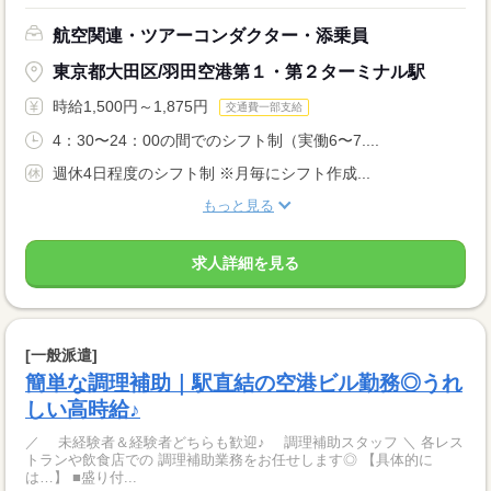
航空関連・ツアーコンダクター・添乗員
東京都大田区/羽田空港第１・第２ターミナル駅
時給1,500円～1,875円
交通費一部支給
4：30〜24：00の間でのシフト制（実働6〜7....
週休4日程度のシフト制 ※月毎にシフト作成...
もっと見る
求人詳細を見る
[一般派遣]
簡単な調理補助｜駅直結の空港ビル勤務◎うれ
しい高時給♪
／ 未経験者＆経験者どちらも歓迎♪ 調理補助スタッフ ＼ 各レス
トランや飲食店での 調理補助業務をお任せします◎ 【具体的に
は…】 ■盛り付...