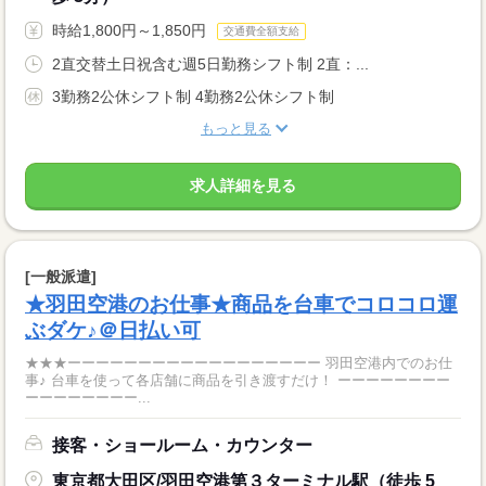
時給1,800円～1,850円
交通費全額支給
2直交替土日祝含む週5日勤務シフト制 2直：...
3勤務2公休シフト制 4勤務2公休シフト制
もっと見る
求人詳細を見る
[一般派遣]
★羽田空港のお仕事★商品を台車でコロコロ運
ぶダケ♪＠日払い可
★★★ーーーーーーーーーーーーーーーーーー 羽田空港内でのお仕
事♪ 台車を使って各店舗に商品を引き渡すだけ！ ーーーーーーーー
ーーーーーーーー...
接客・ショールーム・カウンター
東京都大田区/羽田空港第３ターミナル駅（徒歩 5