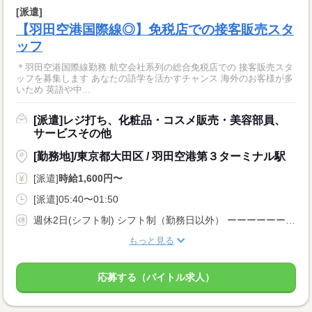
[派遣]
【羽田空港国際線◎】免税店での接客販売スタ
ッフ
＊羽田空港国際線勤務 航空会社系列の総合免税店での 接客販売スタ
ッフを募集します あなたの語学を活かすチャンス 海外のお客様が多
いため 英語や中...
[派遣]レジ打ち、化粧品・コスメ販売・美容部員、
サービスその他
[勤務地]/東京都大田区 / 羽田空港第３ターミナル駅
[派遣]
時給1,600円〜
[派遣]05:40〜01:50
週休2日(シフト制) シフト制（勤務日以外） ーーーーーーーーー 長期 週5日 残業月20時間以内 シフト制 ーーーーーーーーー
もっと見る
応募する（バイトル求人）