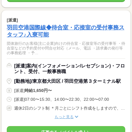
[派遣]
羽田空港国際線◆待合室・応接室の受付事務ス
タッフ♪入寮可能
団体旅行のお客様(主に企業)向けの待合室・応接室等の受付事等 ・待
合室などの予約受付や問合せ対応（メール、電話 ・請求書の発行等
の事務処理 ・予...
[派遣]案内(インフォメーション/レセプション)・フロ
ント、受付、一般事務職
[勤務地]/東京都大田区 / 羽田空港第３ターミナル駅
[派遣]
時給1,650円〜
[派遣]07:00〜15:30、14:00〜22:30、22:00〜07:00
週休2日のシフト制 ＊月ごとにシフト作成をしますので、お休み希望がある場合は相談可。 ＊有給休暇付与（6ヵ月勤務後）
もっと見る