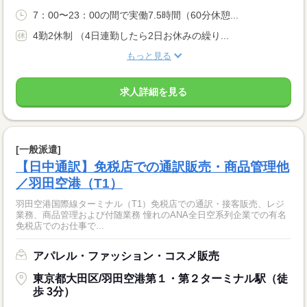
7：00〜23：00の間で実働7.5時間（60分休憩...
4勤2休制 （4日連勤したら2日お休みの繰り...
もっと見る
求人詳細を見る
[一般派遣]
【日中通訳】免税店での通訳販売・商品管理他
／羽田空港（T1）
羽田空港国際線ターミナル（T1）免税店での通訳・接客販売、レジ
業務、商品管理および付随業務 憧れのANA全日空系列企業での有名
免税店でのお仕事で...
アパレル・ファッション・コスメ販売
東京都大田区/羽田空港第１・第２ターミナル駅（徒
歩 3分）