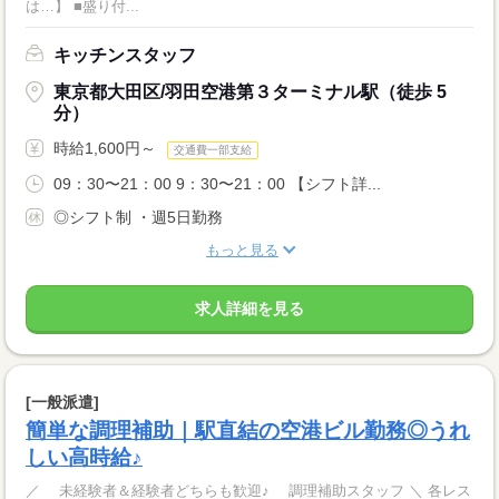
は…】 ■盛り付...
キッチンスタッフ
東京都大田区/羽田空港第３ターミナル駅（徒歩 5
分）
時給1,600円～
交通費一部支給
09：30〜21：00 9：30〜21：00 【シフト詳...
◎シフト制 ・週5日勤務
もっと見る
求人詳細を見る
[一般派遣]
簡単な調理補助｜駅直結の空港ビル勤務◎うれ
しい高時給♪
／ 未経験者＆経験者どちらも歓迎♪ 調理補助スタッフ ＼ 各レス