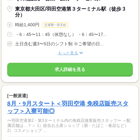
東京都大田区/羽田空港第３ターミナル駅（徒歩 3
分）
時給1,400円
交通費一部支給
・6：45〜11：45（休憩なし） ・6：45〜17...
土日含む週3〜5日のシフト制 ※ご希望の日...
もっと見る
求人詳細を見る
[一般派遣]
8月・9月スタート＜羽田空港 免税店販売スタ
ッフ＞入寮可能◎
〜羽田空港第2・第3ターミナル内の免税店接客販売スタッフ〜 ＜配
属店舗は…？＞ 1）総合お土産ショップ（酒・たばこ・食品など）
2）コスメショップ ...