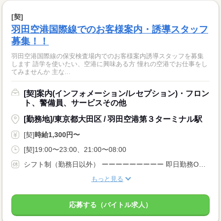
[契]
羽田空港国際線でのお客様案内・誘導スタッフ
募集！！
羽田空港国際線の保安検査場内でのお客様案内誘導スタッフを募集
します 語学を使いたい、空港に興味ある方 憧れの空港でお仕事をし
てみませんか 主な...
[契]案内(インフォメーション/レセプション)・フロン
ト、警備員、サービスその他
[勤務地]/東京都大田区 / 羽田空港第３ターミナル駅
[契]
時給1,300円〜
[契]19:00〜23:00、21:00〜08:00
シフト制（勤務日以外） ーーーーーーーーー 即日勤務OK 長期 短期 週2・3日からOK 週4日以上OK 週5日 残業月20時間以内 シフト制 扶養内勤務OK ーーーーーーーーー
もっと見る
応募する（バイトル求人）