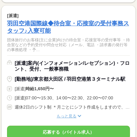
[派遣]
羽田空港国際線◆待合室・応接室の受付事務ス
タッフ♪入寮可能
団体旅行のお客様(主に企業)向けの待合室・応接室等の受付事等 ・待
合室などの予約受付や問合せ対応（メール、電話 ・請求書の発行等
の事務処理 ・予...
[派遣]案内(インフォメーション/レセプション)・フロ
ント、受付、一般事務職
[勤務地]/東京都大田区 / 羽田空港第３ターミナル駅
[派遣]
時給1,650円〜
[派遣]07:00〜15:30、14:00〜22:30、22:00〜07:00
週休2日のシフト制 ＊月ごとにシフト作成をしますので、お休み希望がある場合は相談可。 ＊有給休暇付与（6ヵ月勤務後）
もっと見る
応募する（バイトル求人）