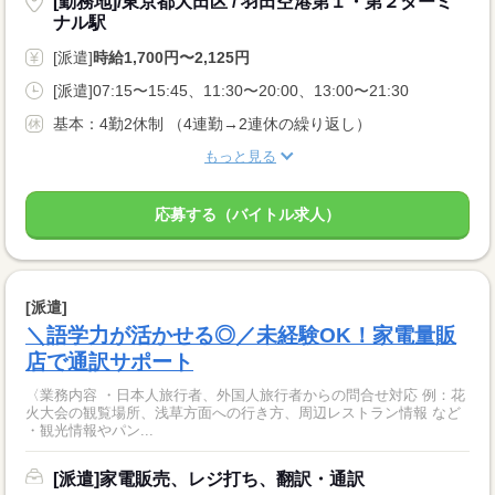
[勤務地]/東京都大田区 / 羽田空港第１・第２ターミ
ナル駅
[派遣]
時給1,700円〜2,125円
[派遣]07:15〜15:45、11:30〜20:00、13:00〜21:30
基本：4勤2休制 （4連勤→2連休の繰り返し）
もっと見る
応募する（バイトル求人）
[派遣]
＼語学力が活かせる◎／未経験OK！家電量販
店で通訳サポート
〈業務内容 ・日本人旅行者、外国人旅行者からの問合せ対応 例：花
火大会の観覧場所、浅草方面への行き方、周辺レストラン情報 など
・観光情報やパン...
[派遣]家電販売、レジ打ち、翻訳・通訳