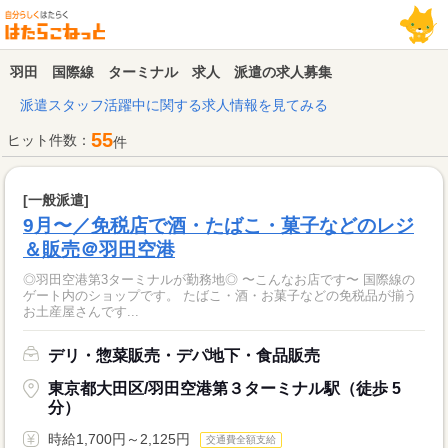
羽田 国際線 ターミナル 求人 派遣の求人募集
派遣スタッフ活躍中に関する求人情報を見てみる
55
ヒット件数：
件
[一般派遣]
9月〜／免税店で酒・たばこ・菓子などのレジ
＆販売＠羽田空港
◎羽田空港第3ターミナルが勤務地◎ 〜こんなお店です〜 国際線の
ゲート内のショップです。 たばこ・酒・お菓子などの免税品が揃う
お土産屋さんです...
デリ・惣菜販売・デパ地下・食品販売
東京都大田区/羽田空港第３ターミナル駅（徒歩 5
分）
時給1,700円～2,125円
交通費全額支給