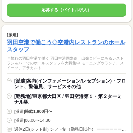
応募する（バイトル求人）
[派遣]
羽田空港で働こう◇空港内レストランのホール
スタッフ
＊憧れの羽田空港で働く 羽田空港国際線 出発ロビーにあるレスト
ラン＆バーでのホールスタッフを大募集中 モーニングやランチ、ス
イーツ、アラカルト...
[派遣]案内(インフォメーション/レセプション)・フロ
ント、警備員、サービスその他
[勤務地]/東京都大田区 / 羽田空港第１・第２ターミ
ナル駅
[派遣]
時給1,600円〜
[派遣]06:00〜14:30
週休2日(シフト制) シフト制（勤務日以外） ーーーーーーーーー 即日勤務OK 長期 週4日以上OK 週5日 残業月20時間以内 シフト制 ーーーーーーーーー