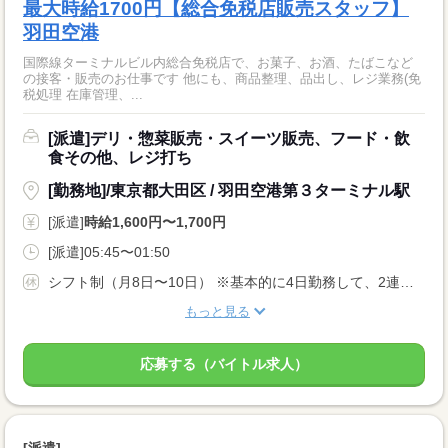
最大時給1700円【総合免税店販売スタッフ】
羽田空港
国際線ターミナルビル内総合免税店で、お菓子、お酒、たばこなど
の接客・販売のお仕事です 他にも、商品整理、品出し、レジ業務(免
税処理 在庫管理、...
[派遣]デリ・惣菜販売・スイーツ販売、フード・飲
食その他、レジ打ち
[勤務地]/東京都大田区 / 羽田空港第３ターミナル駅
[派遣]
時給1,600円〜1,700円
[派遣]05:45〜01:50
シフト制（月8日〜10日） ※基本的に4日勤務して、2連休を取得する働き方です。長期休暇・連休取得も◎ ※週休2日以上
もっと見る
応募する（バイトル求人）
[派遣]