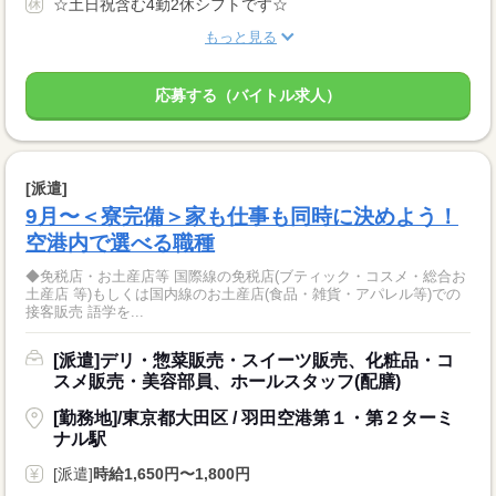
☆土日祝含む4勤2休シフトです☆
もっと見る
応募する（バイトル求人）
[派遣]
9月〜＜寮完備＞家も仕事も同時に決めよう！
空港内で選べる職種
◆免税店・お土産店等 国際線の免税店(ブティック・コスメ・総合お
土産店 等)もしくは国内線のお土産店(食品・雑貨・アパレル等)での
接客販売 語学を...
[派遣]デリ・惣菜販売・スイーツ販売、化粧品・コ
スメ販売・美容部員、ホールスタッフ(配膳)
[勤務地]/東京都大田区 / 羽田空港第１・第２ターミ
ナル駅
[派遣]
時給1,650円〜1,800円