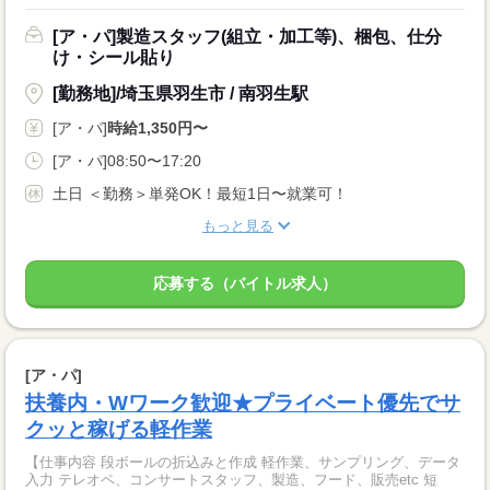
[ア・パ]製造スタッフ(組立・加工等)、梱包、仕分
け・シール貼り
[勤務地]/埼玉県羽生市 / 南羽生駅
[ア・パ]
時給1,350円〜
[ア・パ]08:50〜17:20
土日 ＜勤務＞単発OK！最短1日〜就業可！
もっと見る
応募する（バイトル求人）
[ア・パ]
扶養内・Wワーク歓迎★プライベート優先でサ
クッと稼げる軽作業
【仕事内容 段ボールの折込みと作成 軽作業、サンプリング、データ
入力 テレオペ、コンサートスタッフ、製造、フード、販売etc 短