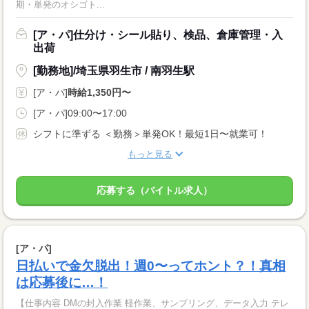
期・単発のオシゴト...
[ア・パ]仕分け・シール貼り、検品、倉庫管理・入
出荷
[勤務地]/埼玉県羽生市 / 南羽生駅
[ア・パ]
時給1,350円〜
[ア・パ]09:00〜17:00
シフトに準ずる ＜勤務＞単発OK！最短1日〜就業可！
もっと見る
応募する（バイトル求人）
[ア・パ]
日払いで金欠脱出！週0〜ってホント？！真相
は応募後に…！
【仕事内容 DMの封入作業 軽作業、サンプリング、データ入力 テレ