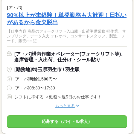
[ア・パ]
90%以上が未経験！単発勤務も大歓迎！日払い
があるから金欠脱出
【仕事内容 商品のフォークリフト入出庫・出荷準備業務 軽作業、サ
ンプリング、データ入力 テレオペ、コンサートスタッフ、製造、フ
ード、販売etc 短...
[ア・パ]構内作業オペレーター(フォークリフト等)、
倉庫管理・入出荷、仕分け・シール貼り
[勤務地]/埼玉県羽生市 / 羽生駅
[ア・パ]
時給1,500円〜
[ア・パ]08:30〜17:30
シフトに準ずる ＜勤務＞週5日のお仕事です！
もっと見る
応募する（バイトル求人）