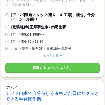
リング、データ入力 テレオペ、コンサートスタッフ、製造、フー
ド、販売etc 短期・...
[ア・パ]製造スタッフ(組立・加工等)、梱包、仕分
け・シール貼り
[勤務地]/埼玉県羽生市 / 南羽生駅
[ア・パ]
時給1,350円〜
[ア・パ]08:50〜12:30
土日 ＜勤務＞単発OK！最短1日〜就業可！
もっと見る
応募する（バイトル求人）
[ア・パ]
シフト自由で自分らしく★空いた日にサクッと
できる単発軽作業♪