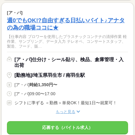
[ア・パ]
週0でもOK!?自由すぎる日払いバイト♪アナタ
の為の職場ココに★
【仕事内容 ブロワーを使用したプラスチックコンテナの清掃作業 軽
作業、サンプリング、データ入力 テレオペ、コンサートスタッフ、
製造、フード、販...
[ア・パ]仕分け・シール貼り、検品、倉庫管理・入
出荷
[勤務地]/埼玉県羽生市 / 南羽生駅
[ア・パ]
時給1,350円〜
[ア・パ]09:00〜17:00
シフトに準ずる ＜勤務＞単発OK！最短1日〜就業可！
もっと見る
応募する（バイトル求人）