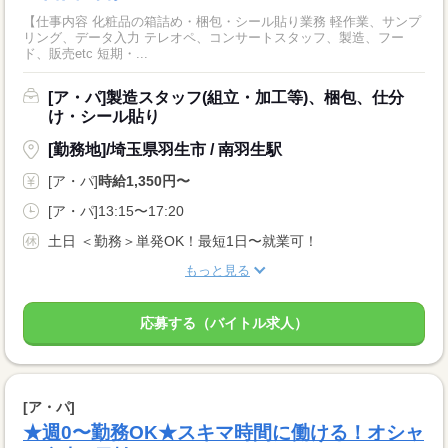
【仕事内容 化粧品の箱詰め・梱包・シール貼り業務 軽作業、サンプ
リング、データ入力 テレオペ、コンサートスタッフ、製造、フー
ド、販売etc 短期・...
[ア・パ]製造スタッフ(組立・加工等)、梱包、仕分
け・シール貼り
[勤務地]/埼玉県羽生市 / 南羽生駅
[ア・パ]
時給1,350円〜
[ア・パ]13:15〜17:20
土日 ＜勤務＞単発OK！最短1日〜就業可！
もっと見る
応募する（バイトル求人）
[ア・パ]
★週0〜勤務OK★スキマ時間に働ける！オシャ