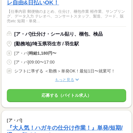
レ自由&日払いOK！
【仕事内容 郵便物のまとめ、仕分け、梱包作業 軽作業、サンプリン
グ、データ入力 テレオペ、コンサートスタッフ、製造、フード、販
売etc 短期・単発...
[ア・パ]仕分け・シール貼り、梱包、検品
[勤務地]/埼玉県羽生市 / 羽生駅
[ア・パ]
時給1,180円〜
[ア・パ]09:00〜17:00
シフトに準ずる ＜勤務＞単発OK！最短1日〜就業可！
もっと見る
応募する（バイトル求人）
[ア・パ]
『大人気！ハガキの仕分け作業！』単発/短期/