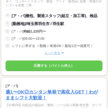
オペ、コンサートスタッフ、製造、フード、販売etc 短期・単発のオ
シゴトを多数 ご用...
[ア・パ]梱包、製造スタッフ(組立・加工等)、検品
[勤務地]/埼玉県羽生市 / 羽生駅
[ア・パ]
時給1,220円〜
[ア・パ]09:00〜18:00
シフトに準ずる ＜勤務＞単発OK！最短1日〜就業可！
もっと見る
応募する（バイトル求人）
[ア・パ]
週1〜OK◎カンタン単発で高収入GET！わが
ままシフト大歓迎！
【仕事内容 化粧品の箱詰め・梱包・シール貼り業務 軽作業、サンプ