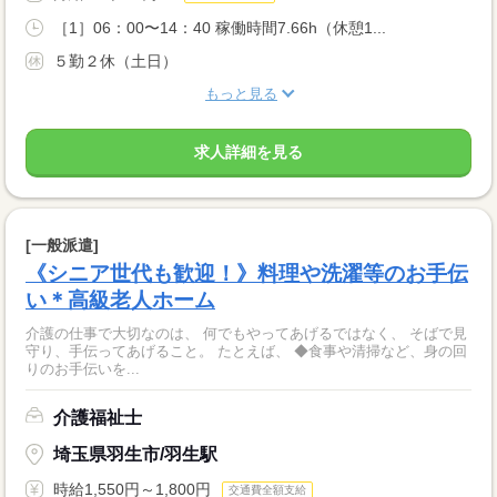
［1］06：00〜14：40 稼働時間7.66h（休憩1...
５勤２休（土日）
もっと見る
求人詳細を見る
[一般派遣]
《シニア世代も歓迎！》料理や洗濯等のお手伝
い＊高級老人ホーム
介護の仕事で大切なのは、 何でもやってあげるではなく、 そばで見
守り、手伝ってあげること。 たとえば、 ◆食事や清掃など、身の回
りのお手伝いを...
介護福祉士
埼玉県羽生市/羽生駅
時給1,550円～1,800円
交通費全額支給