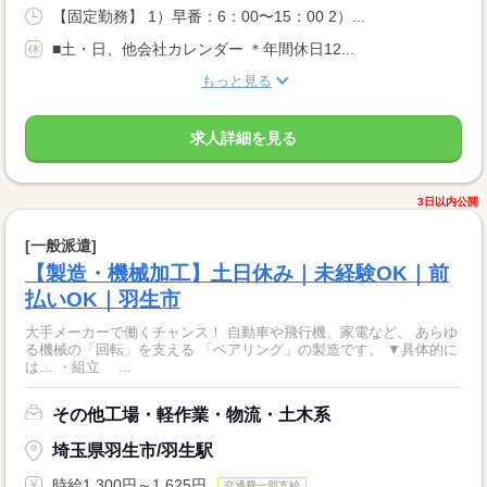
【固定勤務】 1）早番：6：00〜15：00 2）...
■土・日、他会社カレンダー ＊年間休日12...
もっと見る
求人詳細を見る
3日以内公開
[一般派遣]
【製造・機械加工】土日休み｜未経験OK｜前
払いOK｜羽生市
大手メーカーで働くチャンス！ 自動車や飛行機、家電など、 あらゆ
る機械の「回転」を支える 「ベアリング」の製造です。 ▼具体的に
は… ・組立 ...
その他工場・軽作業・物流・土木系
埼玉県羽生市/羽生駅
時給1,300円～1,625円
交通費一部支給