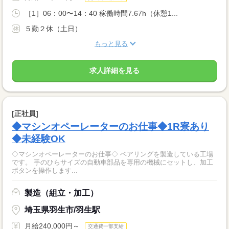
［1］06：00〜14：40 稼働時間7.67h（休憩1...
５勤２休（土日）
もっと見る
求人詳細を見る
[正社員]
◆マシンオペーレーターのお仕事◆1R寮あり
◆未経験OK
◇マシンオペーレーターのお仕事◇ ベアリングを製造している工場
です。 手のひらサイズの自動車部品を専用の機械にセットし、加工
ボタンを操作します...
製造（組立・加工）
埼玉県羽生市/羽生駅
月給240,000円～
交通費一部支給