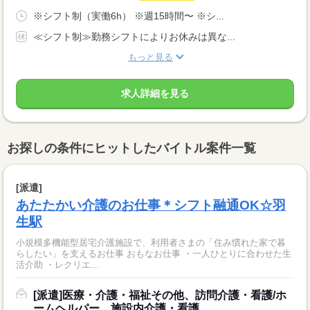
※シフト制（実働6h） ※週15時間〜 ※シ...
≪シフト制≫勤務シフトによりお休みは異な...
もっと見る
求人詳細を見る
お探しの条件にヒットしたバイトル案件一覧
[派遣]
あたたかい介護のお仕事＊シフト融通OK☆羽
生駅
小規模多機能型居宅介護施設で、利用者さまの「住み慣れた家で暮
らしたい」を支えるお仕事 おもなお仕事 ・一人ひとりに合わせた生
活介助 ・レクリエ...
[派遣]医療・介護・福祉その他、訪問介護・看護/ホ
ームヘルパー、施設内介護・看護