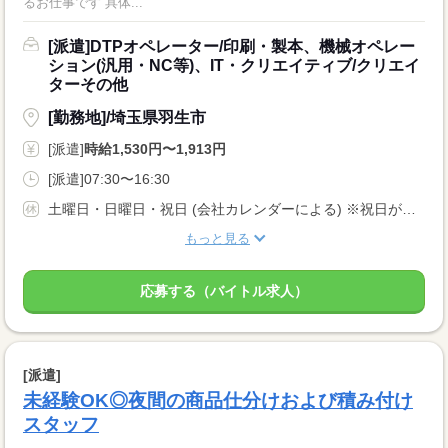
るお仕事です 具体...
[派遣]DTPオペレーター/印刷・製本、機械オペレー
ション(汎用・NC等)、IT・クリエイティブ/クリエイ
ターその他
[勤務地]/埼玉県羽生市
[派遣]
時給1,530円〜1,913円
[派遣]07:30〜16:30
土曜日・日曜日・祝日 (会社カレンダーによる) ※祝日が週の途中にある場合は別日にお休みが変更する場合あり
もっと見る
応募する（バイトル求人）
[派遣]
未経験OK◎夜間の商品仕分けおよび積み付け
スタッフ