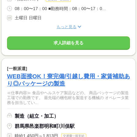
08：00〜17：00 ■勤務時間：08：00〜17：0...
土曜日 日曜日
もっと見る
求人詳細を見る
[一般派遣]
WEB面接OK！寮完備/引越し費用・家賃補助あ
り◎パッケージの製造
≪仕事内容≫ 食品やヘルスケア製品などの、 商品パッケージの製造
工場での勤務です。 最先端の梱包材を製造する機械の オペレータ業
務を担当してい...
製造（組立・加工）
群馬県邑楽郡明和町/川俣駅
時給1,450円～1,813円
交通費一部支給