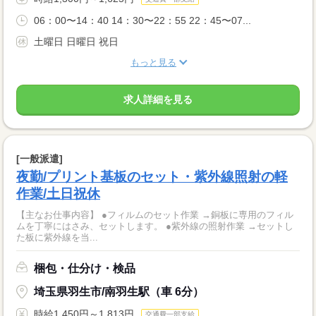
06：00〜14：40 14：30〜22：55 22：45〜07...
土曜日 日曜日 祝日
もっと見る
求人詳細を見る
[一般派遣]
夜勤/プリント基板のセット・紫外線照射の軽
作業/土日祝休
【主なお仕事内容】 ●フィルムのセット作業 →銅板に専用のフィル
ムを丁寧にはさみ、セットします。 ●紫外線の照射作業 →セットし
た板に紫外線を当...
梱包・仕分け・検品
埼玉県羽生市/南羽生駅（車 6分）
時給1,450円～1,813円
交通費一部支給