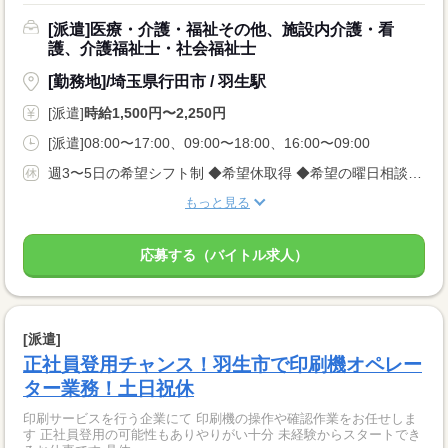
[派遣]医療・介護・福祉その他、施設内介護・看
護、介護福祉士・社会福祉士
[勤務地]/埼玉県行田市 / 羽生駅
[派遣]
時給1,500円〜2,250円
[派遣]08:00〜17:00、09:00〜18:00、16:00〜09:00
週3〜5日の希望シフト制 ◆希望休取得 ◆希望の曜日相談OK
もっと見る
応募する（バイトル求人）
[派遣]
正社員登用チャンス！羽生市で印刷機オペレー
ター業務！土日祝休
印刷サービスを行う企業にて 印刷機の操作や確認作業をお任せしま
す 正社員登用の可能性もありやりがい十分 未経験からスタートでき