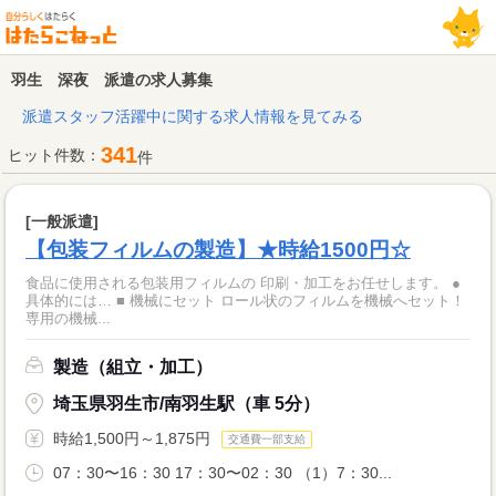
羽生 深夜 派遣の求人募集
派遣スタッフ活躍中に関する求人情報を見てみる
341
ヒット件数：
件
[一般派遣]
【包装フィルムの製造】★時給1500円☆
食品に使用される包装用フィルムの 印刷・加工をお任せします。 ●
具体的には… ■ 機械にセット ロール状のフィルムを機械へセット！
専用の機械...
製造（組立・加工）
埼玉県羽生市/南羽生駅（車 5分）
時給1,500円～1,875円
交通費一部支給
07：30〜16：30 17：30〜02：30 （1）7：30...