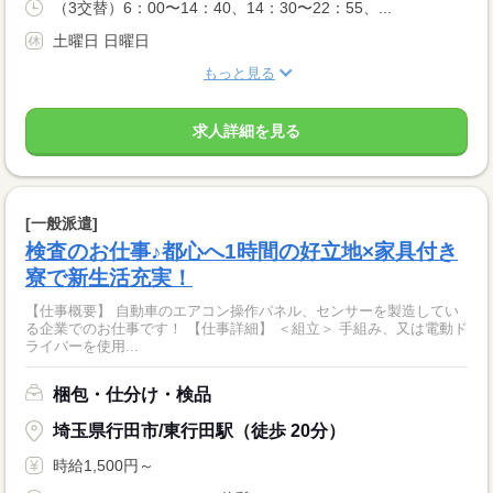
（3交替）6：00〜14：40、14：30〜22：55、...
土曜日 日曜日
もっと見る
求人詳細を見る
[一般派遣]
検査のお仕事♪都心へ1時間の好立地×家具付き
寮で新生活充実！
【仕事概要】 自動車のエアコン操作パネル、センサーを製造してい
る企業でのお仕事です！ 【仕事詳細】 ＜組立＞ 手組み、又は電動ド
ライバーを使用...
梱包・仕分け・検品
埼玉県行田市/東行田駅（徒歩 20分）
時給1,500円～