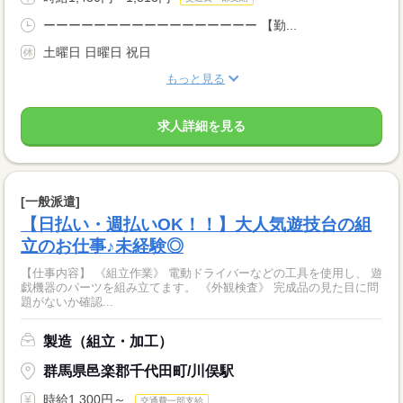
ーーーーーーーーーーーーーーーーー 【勤...
土曜日 日曜日 祝日
もっと見る
求人詳細を見る
[一般派遣]
【日払い・週払いOK！！】大人気遊技台の組
立のお仕事♪未経験◎
【仕事内容】 《組立作業》 電動ドライバーなどの工具を使用し、 遊
戯機器のパーツを組み立てます。 《外観検査》 完成品の見た目に問
題がないか確認...
製造（組立・加工）
群馬県邑楽郡千代田町/川俣駅
時給1,300円～
交通費一部支給