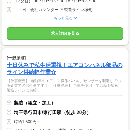
（2交替） 06：00〜15：00 18：00〜03：00 ...
土・日、会社カレンダー ＊製造ライン稼働...
もっと見る
求人詳細を見る
[一般派遣]
土日休みで私生活重視！エアコンパネル部品の
ライン供給軽作業☆
【仕事概要】 自動車のエアコン操作パネル、センサーを製造してい
る企業でのお仕事です！ 【仕事詳細】 台車を使用して部品を集め、
製造ラインに供給...
製造（組立・加工）
埼玉県行田市/東行田駅（徒歩 20分）
時給1,500円～