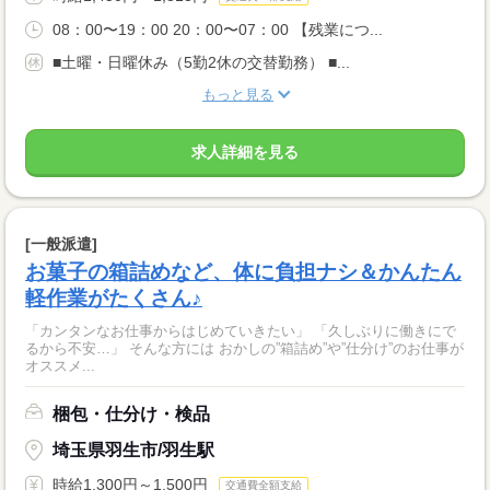
08：00〜19：00 20：00〜07：00 【残業につ...
■土曜・日曜休み（5勤2休の交替勤務） ■...
もっと見る
求人詳細を見る
[一般派遣]
お菓子の箱詰めなど、体に負担ナシ＆かんたん
軽作業がたくさん♪
「カンタンなお仕事からはじめていきたい」 「久しぶりに働きにで
るから不安…」 そんな方には おかしの”箱詰め”や”仕分け”のお仕事が
オススメ...
梱包・仕分け・検品
埼玉県羽生市/羽生駅
時給1,300円～1,500円
交通費全額支給