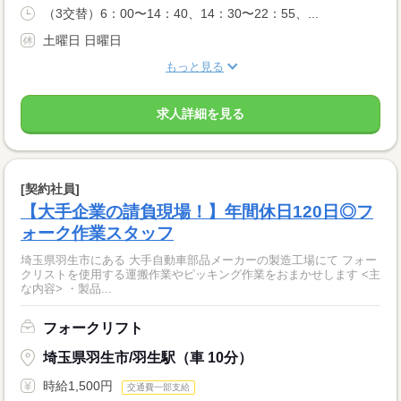
（3交替）6：00〜14：40、14：30〜22：55、...
土曜日 日曜日
もっと見る
求人詳細を見る
[契約社員]
【大手企業の請負現場！】年間休日120日◎フ
ォーク作業スタッフ
埼玉県羽生市にある 大手自動車部品メーカーの製造工場にて フォー
クリストを使用する運搬作業やピッキング作業をおまかせします <主
な内容> ・製品...
フォークリフト
埼玉県羽生市/羽生駅（車 10分）
時給1,500円
交通費一部支給