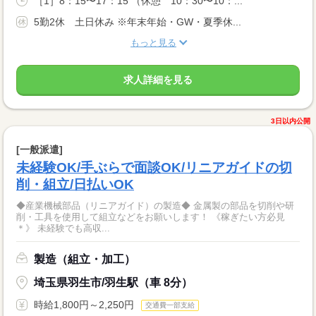
［1］8：15〜17：15 （休憩 10：30〜10：...
5勤2休 土日休み ※年末年始・GW・夏季休...
もっと見る
求人詳細を見る
3日以内公開
[一般派遣]
未経験OK/手ぶらで面談OK/リニアガイドの切
削・組立/日払いOK
◆産業機械部品（リニアガイド）の製造◆ 金属製の部品を切削や研
削・工具を使用して組立などをお願いします！ 《稼ぎたい方必見
＊》 未経験でも高収...
製造（組立・加工）
埼玉県羽生市/羽生駅（車 8分）
時給1,800円～2,250円
交通費一部支給