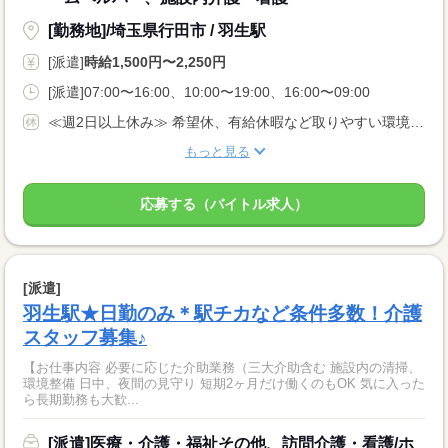
[勤務地]/埼玉県行田市 / 羽生駅
[派遣]
時給1,500円〜2,250円
[派遣]07:00〜16:00、10:00〜19:00、16:00〜09:00
≪週2日以上休み≫ 希望休、有給休暇など取りやすい環境です。 固定曜日の勤務や平日のみ勤務など、相談OK！
もっと見る
応募する（バイトル求人）
[派遣]
羽生駅★日勤のみ＊駅チカなど条件多数！介護
スタッフ募集♪
【お仕事内容 必要に応じた介助業務（三大介助含む 施設内の清掃、
環境整備 日中、夜間の見守り 短期2ヶ月だけ働くのもOK 気に入った
ら長期勤務も大歓...
[派遣]医療・介護・福祉その他、訪問介護・看護/ホ