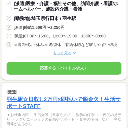
[派遣]医療・介護・福祉その他、訪問介護・看護/ホ
ームヘルパー、施設内介護・看護
[勤務地]/埼玉県行田市 / 羽生駅
[派遣]
時給1,500円〜2,250円
[派遣]07:00〜16:00、10:00〜19:00、16:00〜09:00
≪週2日以上休み≫ 希望休、有給休暇など取りやすい環境です。 固定曜日の勤務や平日のみ勤務など、相談OK！
もっと見る
応募する（バイトル求人）
[派遣]
羽生駅☆日収1.2万円×即払いで脱金欠！生活サ
ポートSTAFF
▼お仕事内容 ・生活介護（食事や入浴 ・散歩の付添い ・夜間の見守
り ・レクリエーションの企画やサポート ・食事の準備 など 丁寧な
研修があるから...