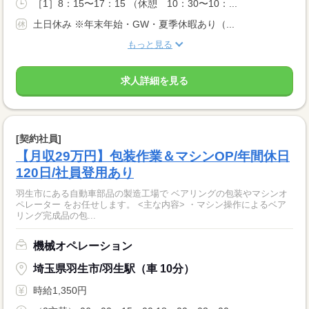
［1］8：15〜17：15 （休憩 10：30〜10：...
土日休み ※年末年始・GW・夏季休暇あり（...
もっと見る
求人詳細を見る
[契約社員]
【月収29万円】包装作業＆マシンOP/年間休日
120日/社員登用あり
羽生市にある自動車部品の製造工場で ベアリングの包装やマシンオ
ペレーター をお任せします。 <主な内容> ・マシン操作によるベア
リング完成品の包...
機械オペレーション
埼玉県羽生市/羽生駅（車 10分）
時給1,350円