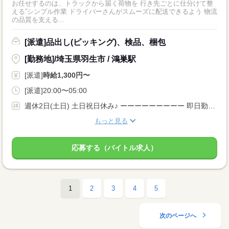
お任せするのは、トラックから届く荷物を 行き先ごとに仕分けて整
える”シンプル作業 ドライバーさんがスムーズに配送できるよう 物流
の品質を支える...
[派遣]品出し(ピッキング)、検品、梱包
[勤務地]/埼玉県羽生市 / 鴻巣駅
[派遣]
時給1,300円〜
[派遣]20:00〜05:00
週休2日(土日) 土日祝日休み♪ ーーーーーーーーー 即日勤務OK 長期 平日のみOK 土日休み 週5日 ーーーーーーーーー
もっと見る
応募する（バイトル求人）
1
2
3
4
5
次のページへ