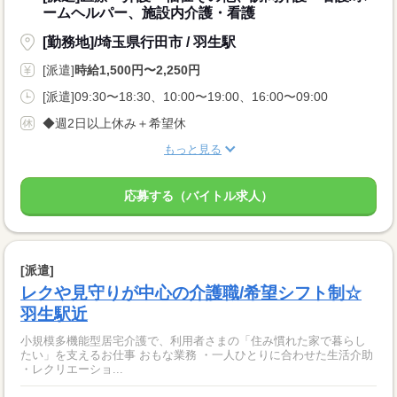
ームヘルパー、施設内介護・看護
[勤務地]/埼玉県行田市 / 羽生駅
[派遣]
時給1,500円〜2,250円
[派遣]09:30〜18:30、10:00〜19:00、16:00〜09:00
◆週2日以上休み＋希望休
もっと見る
応募する（バイトル求人）
[派遣]
レクや見守りが中心の介護職/希望シフト制☆
羽生駅近
小規模多機能型居宅介護で、利用者さまの「住み慣れた家で暮らし
たい」を支えるお仕事 おもな業務 ・一人ひとりに合わせた生活介助
・レクリエーショ...