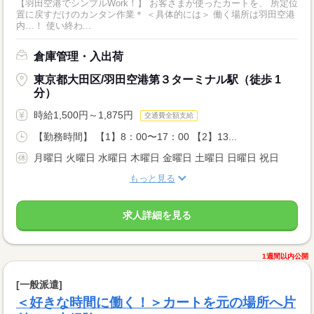
【羽田空港でシンプルWork！】 お客さまが使ったカートを、 所定位
置に戻すだけのカンタン作業＊ ＜具体的には＞ 働く場所は羽田空港
内…！ 使い終わ...
倉庫管理・入出荷
東京都大田区/羽田空港第３ターミナル駅（徒歩 1
分）
時給1,500円～1,875円
交通費全額支給
【勤務時間】 【1】8：00〜17：00 【2】13...
月曜日 火曜日 水曜日 木曜日 金曜日 土曜日 日曜日 祝日
もっと見る
求人詳細を見る
1週間以内公開
[一般派遣]
＜好きな時間に働く！＞カートを元の場所へ片