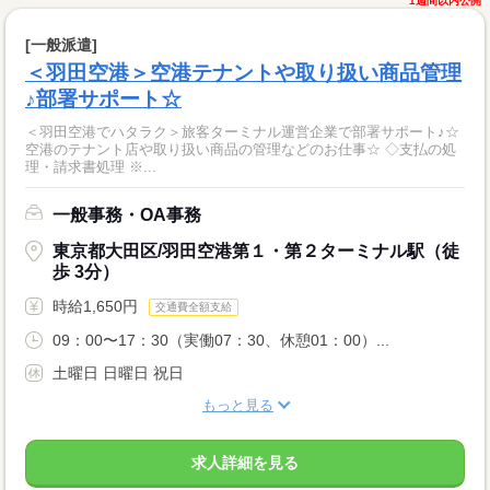
1週間以内公開
[一般派遣]
＜羽田空港＞空港テナントや取り扱い商品管理
♪部署サポート☆
＜羽田空港でハタラク＞旅客ターミナル運営企業で部署サポート♪☆
空港のテナント店や取り扱い商品の管理などのお仕事☆ ◇支払の処
理・請求書処理 ※...
一般事務・OA事務
東京都大田区/羽田空港第１・第２ターミナル駅（徒
歩 3分）
時給1,650円
交通費全額支給
09：00〜17：30（実働07：30、休憩01：00）...
土曜日 日曜日 祝日
もっと見る
求人詳細を見る