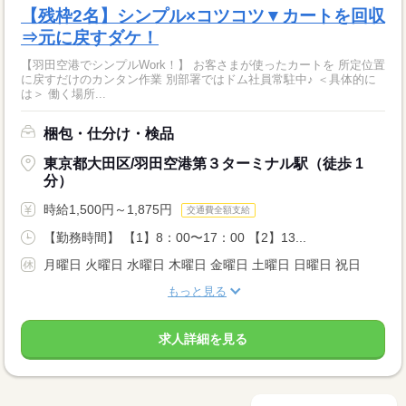
【残枠2名】シンプル×コツコツ▼カートを回収
⇒元に戻すダケ！
【羽田空港でシンプルWork！】 お客さまが使ったカートを 所定位置
に戻すだけのカンタン作業 別部署ではドム社員常駐中♪ ＜具体的に
は＞ 働く場所...
梱包・仕分け・検品
東京都大田区/羽田空港第３ターミナル駅（徒歩 1
分）
時給1,500円～1,875円
交通費全額支給
【勤務時間】 【1】8：00〜17：00 【2】13...
月曜日 火曜日 水曜日 木曜日 金曜日 土曜日 日曜日 祝日
もっと見る
求人詳細を見る