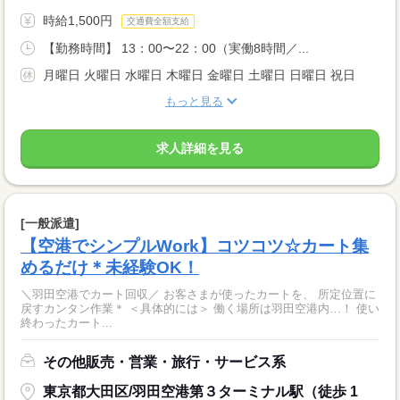
時給1,500円
交通費全額支給
【勤務時間】 13：00〜22：00（実働8時間／...
月曜日 火曜日 水曜日 木曜日 金曜日 土曜日 日曜日 祝日
もっと見る
求人詳細を見る
[一般派遣]
【空港でシンプルWork】コツコツ☆カート集
めるだけ＊未経験OK！
＼羽田空港でカート回収／ お客さまが使ったカートを、 所定位置に
戻すカンタン作業＊ ＜具体的には＞ 働く場所は羽田空港内…！ 使い
終わったカート...
その他販売・営業・旅行・サービス系
東京都大田区/羽田空港第３ターミナル駅（徒歩 1