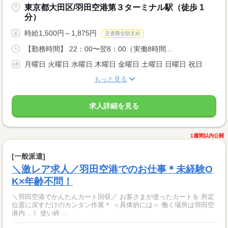
東京都大田区/羽田空港第３ターミナル駅（徒歩 1
分）
時給1,500円～1,875円
交通費全額支給
【勤務時間】 22：00〜翌8：00（実働8時間...
月曜日 火曜日 水曜日 木曜日 金曜日 土曜日 日曜日 祝日
もっと見る
求人詳細を見る
1週間以内公開
[一般派遣]
＼激レア求人／羽田空港でのお仕事＊未経験O
K×年齢不問！
＼羽田空港でかんたんカート回収／ お客さまが使ったカートを 所定
位置に戻すだけのカンタン作業＊ ＜具体的には＞ 働く場所は羽田空
港内…！ 使い終...