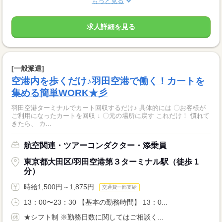
もっと見る
求人詳細を見る
[一般派遣]
空港内を歩くだけ♪羽田空港で働く！カートを
集める簡単WORK★彡
羽田空港ターミナルでカート回収するだけ♪ 具体的には 〇お客様が
ご利用になったカートを回収 ↓ 〇元の場所に戻す これだけ！ 慣れて
きたら、 カ...
航空関連・ツアーコンダクター・添乗員
東京都大田区/羽田空港第３ターミナル駅（徒歩 1
分）
時給1,500円～1,875円
交通費一部支給
13：00〜23：30 【基本の勤務時間】 13：0...
★シフト制 ※勤務日数に関してはご相談く...