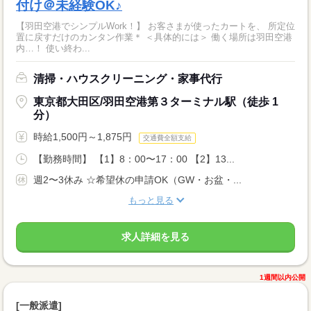
付け＠未経験OK♪
【羽田空港でシンプルWork！】 お客さまが使ったカートを、 所定位
置に戻すだけのカンタン作業＊ ＜具体的には＞ 働く場所は羽田空港
内…！ 使い終わ...
清掃・ハウスクリーニング・家事代行
東京都大田区/羽田空港第３ターミナル駅（徒歩 1
分）
時給1,500円～1,875円
交通費全額支給
【勤務時間】 【1】8：00〜17：00 【2】13...
週2〜3休み ☆希望休の申請OK（GW・お盆・...
もっと見る
求人詳細を見る
1週間以内公開
[一般派遣]