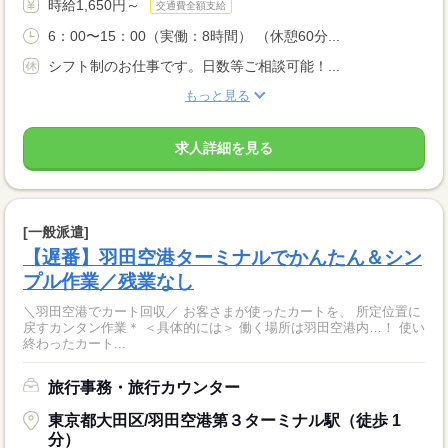
時給1,650円～
交通費全額支給
6：00〜15：00（実働：8時間） （休憩60分...
シフト制のお仕事です。日数等ご相談可能！...
もっと見る
求人詳細を見る
[一般派遣]
【遅番】羽田空港ターミナルでかんたん＆シン
プル作業／残業なし
＼羽田空港でカート回収／ お客さまが使ったカートを、 所定位置に
戻すカンタン作業＊ ＜具体的には＞ 働く場所は羽田空港内…！ 使い
終わったカート...
旅行事務・旅行カウンター
東京都大田区/羽田空港第３ターミナル駅（徒歩 1
分）