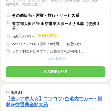
客、レジ対応、ドリンク提供、軽食などの調理業務、商品の陳列・
補充業務、開店閉店業...
その他販売・営業・旅行・サービス系
東京都大田区/羽田空港第３ターミナル駅（徒歩 1
分）
時給1,650円～
交通費全額支給
22：00〜7：00（実働：8時間） （休憩60分...
シフト制のお仕事です。日数等ご相談可能！...
もっと見る
求人詳細を見る
[一般派遣]
【激レア求人☆】コツコツ♪空港内でカート回
収＠交通費全額支給