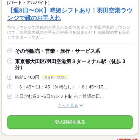
[パート・アルバイト]
【週3日〜OK】時短シフトあり！羽田空港ラウ
ンジで靴のお手入れ
空港ラウンジでの靴のお手入れ＆受付スタッフ 羽田空港のラウンジ
にて、お客様の靴のお手入れや受付をおまかせ！ 未経験の方も安心
してスタートでき...
その他販売・営業・旅行・サービス系
東京都大田区/羽田空港第３ターミナル駅（徒歩 3
分）
時給1,400円
交通費一部支給
・6：45〜11：45（休憩なし） ・6：45〜17...
土日含む週3〜5日のシフト制 ※ご希望の日...
もっと見る
求人詳細を見る