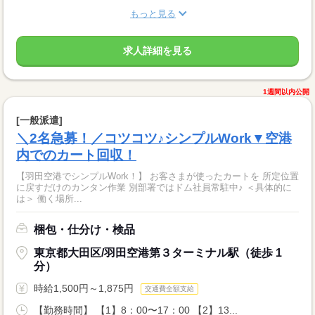
もっと見る
求人詳細を見る
1週間以内公開
[一般派遣]
＼2名急募！／コツコツ♪シンプルWork▼空港
内でのカート回収！
【羽田空港でシンプルWork！】 お客さまが使ったカートを 所定位置
に戻すだけのカンタン作業 別部署ではドム社員常駐中♪ ＜具体的に
は＞ 働く場所...
梱包・仕分け・検品
東京都大田区/羽田空港第３ターミナル駅（徒歩 1
分）
時給1,500円～1,875円
交通費全額支給
【勤務時間】 【1】8：00〜17：00 【2】13...