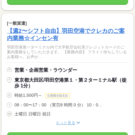
[一般派遣]
【週2〜シフト自由】羽田空港でクレカのご案
内業務☆インセン有
羽田空港第一ターミナル内で大手航空会社系クレジットカードのご
案内業務をしていただきます。 【業務内容】 フライト待ちしている
お客様へ、お声が...
営業・企画営業・ラウンダー
東京都大田区/羽田空港第１・第２ターミナル駅（徒
歩 1分）
時給1,500円～
交通費全額支給
08：00〜17：00 （実労8 時間 0 分） 10：0...
土曜日 日曜日 祝日
もっと見る