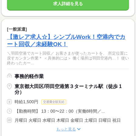
求人詳細を見る
[一般派遣]
【激レア求人☆】シンプルWork！空港内でカ
ート回収／未経験OK！
＼羽田空港でカート回収／ お客さまが使ったカートを、 所定位置に
戻すカンタン作業＊ ＜具体的には＞ 働く場所は羽田空港内…！ 使い
終わったカー...
事務的軽作業
東京都大田区/羽田空港第３ターミナル駅（徒歩 1
分）
時給1,500円
交通費全額支給
【勤務時間】 13：00〜22：00（実働8時間／...
月曜日 火曜日 水曜日 木曜日 金曜日 土曜日 日曜日 祝日
もっと見る