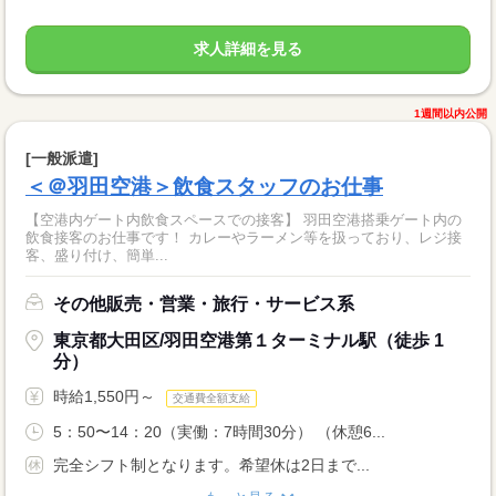
求人詳細を見る
1週間以内公開
[一般派遣]
＜＠羽田空港＞飲食スタッフのお仕事
【空港内ゲート内飲食スペースでの接客】 羽田空港搭乗ゲート内の
飲食接客のお仕事です！ カレーやラーメン等を扱っており、レジ接
客、盛り付け、簡単...
その他販売・営業・旅行・サービス系
東京都大田区/羽田空港第１ターミナル駅（徒歩 1
分）
時給1,550円～
交通費全額支給
5：50〜14：20（実働：7時間30分） （休憩6...
完全シフト制となります。希望休は2日まで...