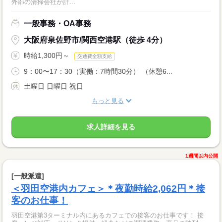
外部の清掃会社が計...
一般事務・OA事務
大阪府泉佐野市/関西空港駅（徒歩 4分）
時給1,300円～
交通費全額支給
9：00〜17：30（実働：7時間30分） （休憩6...
土曜日 日曜日 祝日
もっと見る
求人詳細を見る
1週間以内公開
[一般派遣]
＜羽田空港内カフェ＞＊夜勤時給2,062円＊接
客のお仕事！
羽田空港第3ターミナル内にあるカフェでの接客のお仕事です！ 接