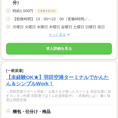
分）
時給1,500円
交通費全額支給
【勤務時間】 13：00〜22：00（実働8時間／...
月曜日 火曜日 水曜日 木曜日 金曜日 土曜日 日曜日 祝日
もっと見る
求人詳細を見る
[一般派遣]
【未経験OK★】羽田空港ターミナルでかんた
ん＆シンプルWork！
＼羽田空港でカート回収／ お客さまが使ったカートを 所定位置に戻
すカンタン作業 別部署ではドム社員常駐中♪ ＜具体的には＞ 働く場
所は羽田空港...
梱包・仕分け・検品