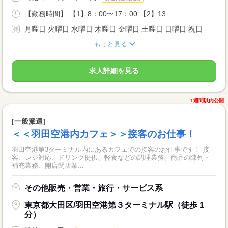
【勤務時間】 【1】8：00〜17：00 【2】13...
月曜日 火曜日 水曜日 木曜日 金曜日 土曜日 日曜日 祝日
もっと見る
求人詳細を見る
1週間以内公開
[一般派遣]
＜＜羽田空港内カフェ＞＞接客のお仕事！
羽田空港第3ターミナル内にあるカフェでの接客のお仕事です！ 接
客、レジ対応、ドリンク提供、軽食などの調理業務、商品の陳列・
補充業務、開店閉店業...
その他販売・営業・旅行・サービス系
東京都大田区/羽田空港第３ターミナル駅（徒歩 1
分）