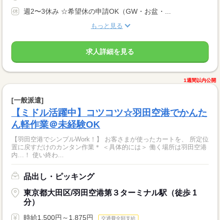
週2〜3休み ☆希望休の申請OK（GW・お盆・...
もっと見る
求人詳細を見る
1週間以内公開
[一般派遣]
【ミドル活躍中】コツコツ☆羽田空港でかんた
ん軽作業＠未経験OK
【羽田空港でシンプルWork！】 お客さまが使ったカートを、 所定位
置に戻すだけのカンタン作業＊ ＜具体的には＞ 働く場所は羽田空港
内…！ 使い終わ...
品出し・ピッキング
東京都大田区/羽田空港第３ターミナル駅（徒歩 1
分）
時給1,500円～1,875円
交通費全額支給