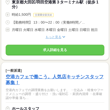
東京都大田区/羽田空港第３ターミナル駅（徒歩 1
分）
時給1,500円
交通費全額支給
【勤務時間】 13：00〜22：00（実働8時間／...
月曜日 火曜日 水曜日 木曜日 金曜日 土曜日 日曜日 祝日
もっと見る
求人詳細を見る
[一般派遣]
空港カフェで働こう。人気店キッチンスタッフ
募集！
空港内カフェでの調理業務をお願いします。 ・仕込み ・軽食やフー
ドメニューの調理 ・盛り付け ・洗い場対応 ・厨房内清掃 ・在庫確
認や準備 落ち...
ホールスタッフ