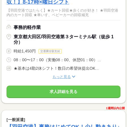
収！】8-17時×曜日シフト
【羽田空港ではたらく】★カート回収★歩くのが好き！ ★羽田空港
内のカート回収 ★車いす、ベビーカーの回収補充
事務的軽作業
東京都大田区/羽田空港第３ターミナル駅（徒歩 1
分）
時給1,450円
交通費全額支給
08：00〜17：00（実働08：00、休憩01：00）...
★基本は4勤2休シフト！数日の希望休提出OK...
もっと見る
求人詳細を見る
1週間以内公開
[一般派遣]
【羽田空港】事務はじめてOK！少し動きあり♪