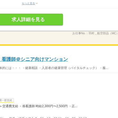
もっと見る
求人詳細を見る
お仕事No.：
羽村＿航空部品（MC）_
〜】看護師＠シニア向けマンション
的には・・・ ・健康相談 ・入居者の健康管理（バイタルチェック） ・服...
費一部支給
＋交通費支給 ・准看護師 時給2,300円〜2,500円 ・正...