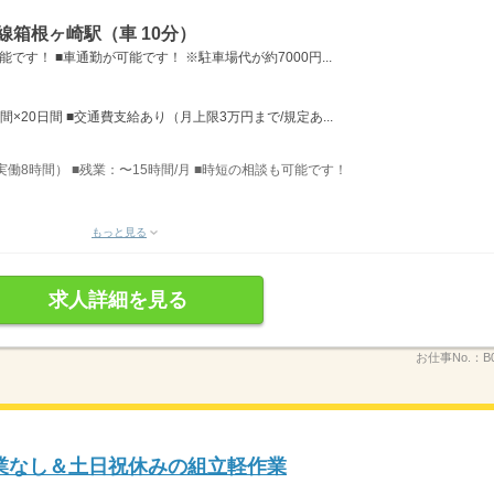
線箱根ヶ崎駅（車 10分）
す！ ■車通勤が可能です！ ※駐車場代が約7000円...
間×20日間 ■交通費支給あり（月上限3万円まで/規定あ...
、実働8時間） ■残業：〜15時間/月 ■時短の相談も可能です！
もっと見る
求人詳細を見る
お仕事No.：
B
業なし＆土日祝休みの組立軽作業