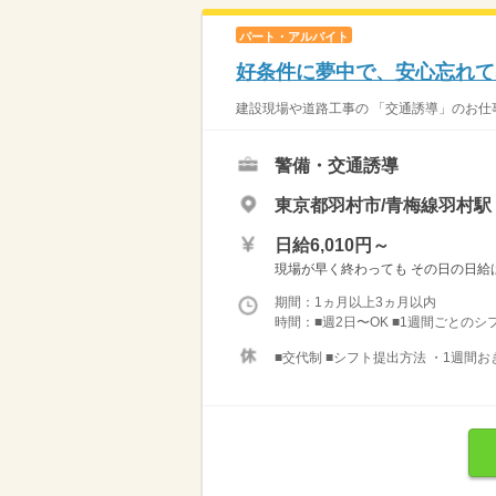
パート・アルバイト
好条件に夢中で、安心忘れて
建設現場や道路工事の 「交通誘導」のお仕事
警備・交通誘導
東京都羽村市/青梅線羽村駅
日給6,010円～
現場が早く終わっても その日の日給は全
期間：1ヵ月以上3ヵ月以内
時間：■週2日〜OK ■1週間ごとのシフ
■交代制 ■シフト提出方法 ・1週間