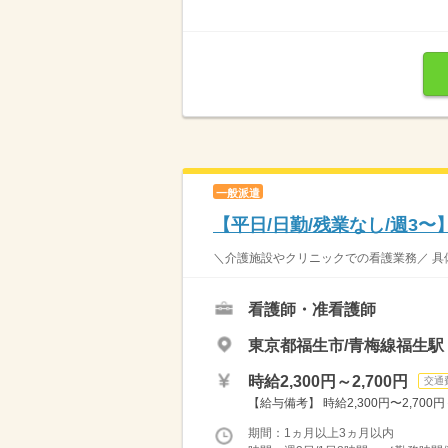
一般派遣
【平日/日勤/残業なし/週3
＼介護施設やクリニックでの看護業務／ 具体
看護師・准看護師
東京都福生市/青梅線福生駅
時給2,300円～2,700円
交通
【給与備考】 時給2,300円〜2,700円
期間：1ヵ月以上3ヵ月以内