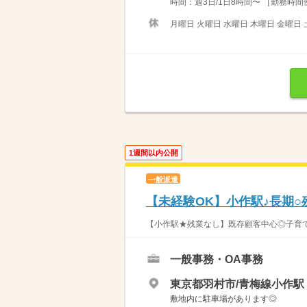
時間：週3日/1日8時間〜 ［勤務時間例］ 
月曜日 火曜日 水曜日 木曜日 金曜日 
1週間以内公開
一般派遣
【未経験OK】小作駅♪長期○
【小作駅★残業なし】既存顧客中心◎子育て中
一般事務・OA事務
東京都羽村市/青梅線小作駅（
敷地内に駐車場があります◎