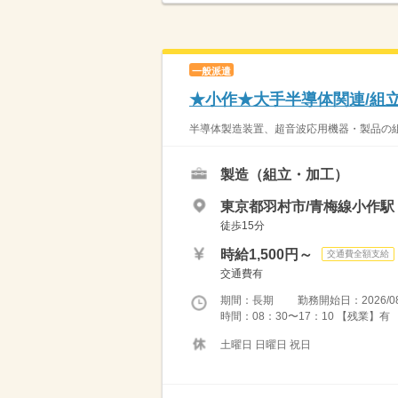
一般派遣
★小作★大手半導体関連/組
半導体製造装置、超音波応用機器・製品の組
製造（組立・加工）
東京都羽村市/青梅線小作駅
徒歩15分
時給1,500円～
交通費全額支給
交通費有
期間：長期 勤務開始日：2026/08
時間：08：30〜17：10 【残業】有
土曜日 日曜日 祝日