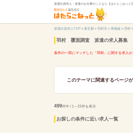
派遣社員求人・派遣のお仕事のことなら【はたらこねっと
派遣社員求人TOP
>
東京都
>
羽村市
>
青梅線
>
羽村
羽村 覆面調査 派遣の求人募集
条件の一部にマッチした「羽村」に関する求人が
このテーマに関連するページ
499
件中 / 1～25件を表示
お探しの条件に近い求人一覧