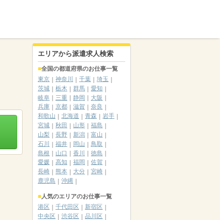
エリアから派遣求人検索
全国の都道府県のお仕事一覧
東京
神奈川
千葉
埼玉
茨城
栃木
群馬
愛知
岐阜
三重
静岡
大阪
兵庫
京都
滋賀
奈良
和歌山
北海道
青森
岩手
宮城
秋田
山形
福島
山梨
長野
新潟
富山
石川
福井
岡山
鳥取
島根
山口
香川
徳島
愛媛
高知
福岡
佐賀
長崎
熊本
大分
宮崎
鹿児島
沖縄
人気のエリアのお仕事一覧
港区
千代田区
新宿区
中央区
渋谷区
品川区