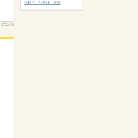
羽村市 仕分け 派遣
：
1715856