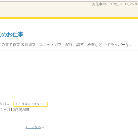
お仕事No.：
H大_G6-13_2601
立のお仕事
み立て作業 装置組立、ユニット組立、配線、調整、検査など ※ドライバーな...
/17～
１ヶ月以内にスタート
 1ヶ月10時間程度
もっと見る