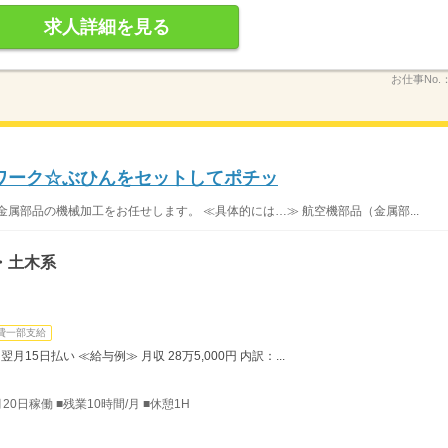
求人詳細を見る
お仕事No.
ワーク☆ぶひんをセットしてポチッ
属部品の機械加工をお任せします。 ≪具体的には…≫ 航空機部品（金属部...
・土木系
費一部支給
月15日払い ≪給与例≫ 月収 28万5,000円 内訳：...
月20日稼働 ■残業10時間/月 ■休憩1H