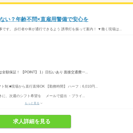
ない？年齢不問×直雇用警備で安心を
です。 歩行者や車が通行できるよう 誘導灯を振って案内！ ▼働く現場は...
額保証！ 【POINT】 1）日払いあり 面接交通費一...
ト制 ■現場から直行直帰OK 【勤務時間】 ハーフ：6,010円...
おきに、次週のシフト希望を メールで提出 ・プライ...
もっと見る
求人詳細を見る