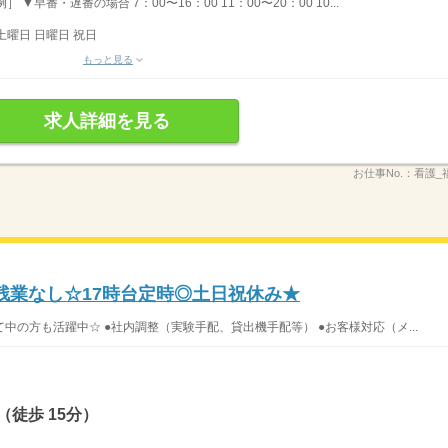
▼早番・遅番の場合 7：00〜16：00 11：00〜20：00 10...
土曜日 日曜日 祝日
もっと見る
求人詳細を見る
お仕事No.：
看護_福
残業なし☆17時台定時◎土日祝休み★
の方も活躍中☆ ●社内調整（実験手配、貸出機手配等） ●お客様対応（メ...
徒歩 15分）