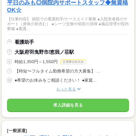
平日のみも◎病院内サポートスタッフ◆無資格
OK☆
【仕事内容】 病院での看護助手/ナースエイド業務 ●入院患者様のサ
ポート（身体介助含む） ●シーツ交換や病室の清掃 ●備品管理や院内
整備 ●看護...
看護助手
大阪府羽曳野市/恵我ノ荘駅
時給1,350円～1,550円
交通費全額支給
【時短〜フルタイム勤務希望の方大募集】 ...
●希望のお休みをご相談ください！ ●家庭...
もっと見る
求人詳細を見る
[一般派遣]