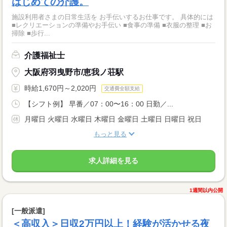
はじめての介護。
施設利用者さまの日常生活を お手伝いするお仕事です。 具体的には
■レクリエーションの準備やお手伝い ■食事の準備 ■衣服の整理 ■お
掃除 ■歩行...
介護福祉士
大阪府羽曳野市/恵我ノ荘駅
時給1,670円～2,020円
交通費全額支給
【シフト例】 早番／07：00〜16：00 日勤／...
月曜日 火曜日 水曜日 木曜日 金曜日 土曜日 日曜日 祝日
もっと見る
求人詳細を見る
1週間以内公開
[一般派遣]
＜高収入＞日収2万円以上！経験が活かせる夜