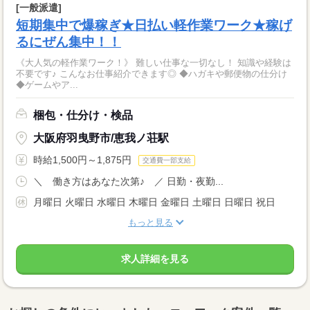
[一般派遣]
短期集中で爆稼ぎ★日払い軽作業ワーク★稼げ
るにぜん集中！！
《大人気の軽作業ワーク！》 難しい仕事な一切なし！ 知識や経験は
不要です♪ こんなお仕事紹介できます◎ ◆ハガキや郵便物の仕分け
◆ゲームやア...
梱包・仕分け・検品
大阪府羽曳野市/恵我ノ荘駅
時給1,500円～1,875円
交通費一部支給
＼ 働き方はあなた次第♪ ／ 日勤・夜勤...
月曜日 火曜日 水曜日 木曜日 金曜日 土曜日 日曜日 祝日
もっと見る
求人詳細を見る