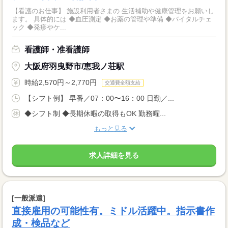
【看護のお仕事】 施設利用者さまの 生活補助や健康管理をお願いし
ます。 具体的には ◆血圧測定 ◆お薬の管理や準備 ◆バイタルチェ
ック ◆発疹やケ...
看護師・准看護師
大阪府羽曳野市/恵我ノ荘駅
時給2,570円～2,770円
交通費全額支給
【シフト例】 早番／07：00〜16：00 日勤／...
◆シフト制 ◆長期休暇の取得もOK 勤務曜...
もっと見る
求人詳細を見る
[一般派遣]
直接雇用の可能性有。ミドル活躍中。指示書作
成・検品など