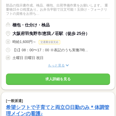
部品の指示書作成、検品、梱包、出荷準備作業をお願いします。 重
量物15キロ程度あり。お弁当半額で注文可能！玉掛け・フォークリ
フトの資格をお持ち...
梱包・仕分け・検品
大阪府羽曳野市/恵我ノ荘駅（徒歩 25分）
時給1,600円～
交通費全額支給
【1】08：00〜17：00 ※表記のうち実働7時...
土曜日 日曜日 祝日
もっと見る
求人詳細を見る
[一般派遣]
希望シフトで子育てと両立◎日勤のみ＊体調管
理メインの看護♪