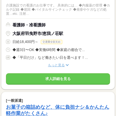
介護施設での看護のお仕事です。 具体的には… ◆内服薬の管理 ◆カ
ルテ記録 ◆巡回 ◆バイタルサインチェック ◆発疹やケガなどの処
置…etc. 注射...
看護師・准看護師
大阪府羽曳野市/恵我ノ荘駅
日給18,400円～
交通費全額支給
◆週3日〜OK ◆実働6時間 ◆家庭の都合で...
◆「平日だけ」など働きたい日を選べます！...
もっと見る
求人詳細を見る
[一般派遣]
お菓子の箱詰めなど、体に負担ナシ＆かんたん
軽作業がたくさん♪