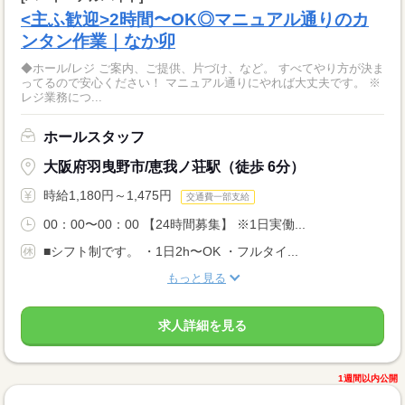
<主ふ歓迎>2時間〜OK◎マニュアル通りのカ
ンタン作業｜なか卯
◆ホール/レジ ご案内、ご提供、片づけ、など。 すべてやり方が決ま
ってるので安心ください！ マニュアル通りにやれば大丈夫です。 ※
レジ業務につ...
ホールスタッフ
大阪府羽曳野市/恵我ノ荘駅（徒歩 6分）
時給1,180円～1,475円
交通費一部支給
00：00〜00：00 【24時間募集】 ※1日実働...
■シフト制です。 ・1日2h〜OK ・フルタイ...
もっと見る
求人詳細を見る
1週間以内公開