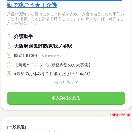
勤で稼ごう★｜介護
介護の夜勤って 実はモクモク作業が多め。 夕食や着替えのお手伝い
など 利用者さんとお話する時間もありますが 夜になれば、施設はし
んと静かに。 "...
介護助手
大阪府羽曳野市/恵我ノ荘駅
時給1,810円
交通費全額支給
【時短〜フルタイム勤務希望の方大募集】 ...
●希望のお休みをご相談ください！ ●家庭...
もっと見る
求人詳細を見る
1週間以内公開
[一般派遣]