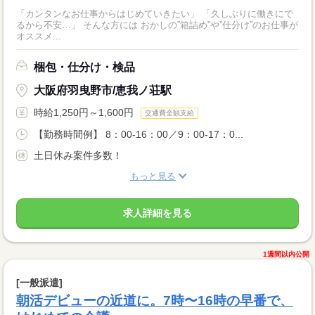
「カンタンなお仕事からはじめていきたい」 「久しぶりに働きにで
るから不安…」 そんな方には おかしの”箱詰め”や”仕分け”のお仕事が
オススメ...
梱包・仕分け・検品
大阪府羽曳野市/恵我ノ荘駅
時給1,250円～1,600円
交通費全額支給
【勤務時間例】 8：00-16：00／9：00-17：0...
土日休み案件多数！
もっと見る
求人詳細を見る
1週間以内公開
[一般派遣]
朝活デビューの近道に。7時〜16時の早番で、