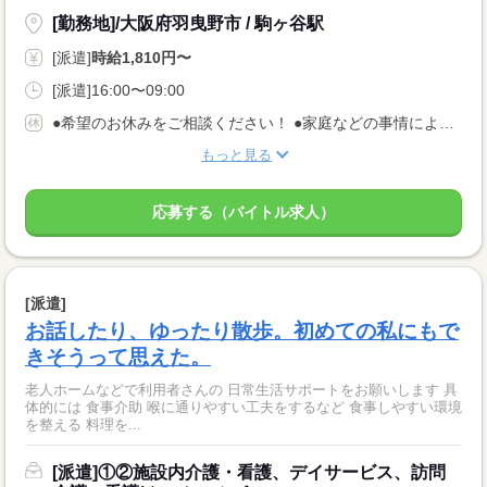
[勤務地]/大阪府羽曳野市 / 駒ヶ谷駅
[派遣]
時給1,810円〜
[派遣]16:00〜09:00
●希望のお休みをご相談ください！ ●家庭などの事情によるお休み調整OK 「土日休み」「扶養内」など 希望に合わせてお仕事をご紹介します。
もっと見る
応募する（バイトル求人）
[派遣]
お話したり、ゆったり散歩。初めての私にもで
きそうって思えた。
老人ホームなどで利用者さんの 日常生活サポートをお願いします 具
体的には 食事介助 喉に通りやすい工夫をするなど 食事しやすい環境
を整える 料理を...
[派遣]①②施設内介護・看護、デイサービス、訪問