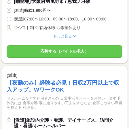
[勤務地]/大阪府羽曳野市 / 恵我ノ荘駅
[派遣]
時給1,600円〜
[派遣]07:00〜16:00、09:00〜18:00、16:00〜09:00
◇シフト制 ◇有給休暇 ◇希望休あり
もっと見る
応募する（バイトル求人）
[派遣]
【夜勤のみ】経験者必見！日収2万円以上で収
入アップ。WワークOK
老人ホームなどで利用者さんの 日常生活サポートをお願いします 具
体的には 食事介助 喉に通りやすい工夫をするなど 食事しやすい環境
を整える 料理を...
[派遣]施設内介護・看護、デイサービス、訪問介
護・看護/ホームヘルパー