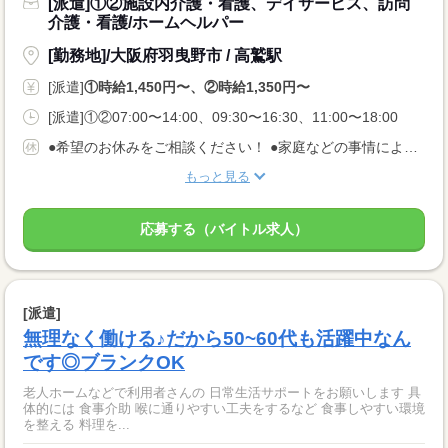
[派遣]①②施設内介護・看護、デイサービス、訪問
介護・看護/ホームヘルパー
[勤務地]/大阪府羽曳野市 / 高鷲駅
[派遣]
①時給1,450円〜、②時給1,350円〜
[派遣]①②07:00〜14:00、09:30〜16:30、11:00〜18:00
●希望のお休みをご相談ください！ ●家庭などの事情によるお休み調整OK 「土日休み」「扶養内」など 希望に合わせてお仕事をご紹介します。
もっと見る
応募する（バイトル求人）
[派遣]
無理なく働ける♪だから50~60代も活躍中なん
です◎ブランクOK
老人ホームなどで利用者さんの 日常生活サポートをお願いします 具
体的には 食事介助 喉に通りやすい工夫をするなど 食事しやすい環境
を整える 料理を...