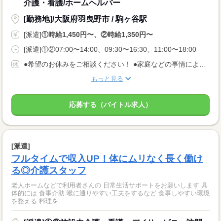
介護・看護/ホームヘルパー
[勤務地]/大阪府羽曳野市 / 駒ヶ谷駅
[派遣]
①時給1,450円〜、②時給1,350円〜
[派遣]①②07:00〜14:00、09:30〜16:30、11:00〜18:00
●希望のお休みをご相談ください！ ●家庭などの事情によるお休み調整OK 「土日休み」「扶養内」など 希望に合わせてお仕事をご紹介します。
もっと見る
応募する（バイトル求人）
[派遣]
フルタイムで収入UP！体にムリなく長く働け
る◎介護スタッフ
老人ホームなどで利用者さんの 日常生活サポートをお願いします 具
体的には 食事介助 喉に通りやすい工夫をするなど 食事しやすい環境
を整える 料理を...