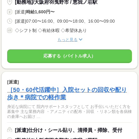
[勤務地]/大阪府羽曳野市 / 恵我ノ荘駅
[派遣]
時給1,600円〜
[派遣]07:00〜16:00、09:00〜18:00、16:00〜09:00
◇シフト制 ◇有給休暇 ◇希望休あり
もっと見る
応募する（バイトル求人）
[派遣]
［50・60代活躍中］入院セットの回収や配り
歩き＊病院での軽作業
身近な病院にて 院内サポートスタッフとして お手伝いいただく方を
募集中 主な業務内容 ・アメニティの配布・回収 ・リネン類を各病棟
の倉庫へお届け ...
[派遣]仕分け・シール貼り、清掃員・掃除、受付