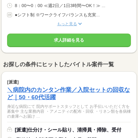
8：00〜0：00 ≪週2日／1日3時間〜OK！≫ ...
●シフト制 ※ワークライフバランスも充実...
もっと見る
求人詳細を見る
お探しの条件にヒットしたバイトル案件一覧
[派遣]
＼病院内のカンタン作業／入院セットの回収な
ど｜50・60代活躍
身近な病院にて 院内サポートスタッフとして お手伝いいただく方を
募集中 主な業務内容 ・アメニティの配布・回収 ・リネン類を各病棟
の倉庫へお届け ...
[派遣]仕分け・シール貼り、清掃員・掃除、受付