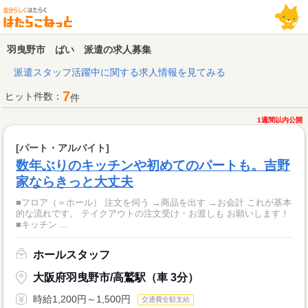
羽曳野市 ばい 派遣の求人募集
派遣スタッフ活躍中に関する求人情報を見てみる
7
ヒット件数：
件
1週間以内公開
[パート・アルバイト]
数年ぶりのキッチンや初めてのパートも。吉野
家ならきっと大丈夫
■フロア（＝ホール） 注文を伺う →商品を出す →お会計 これが基本
的な流れです。 テイクアウトの注文受け・お渡しも お願いします！
■キッチン ...
ホールスタッフ
大阪府羽曳野市/高鷲駅（車 3分）
時給1,200円～1,500円
交通費全額支給