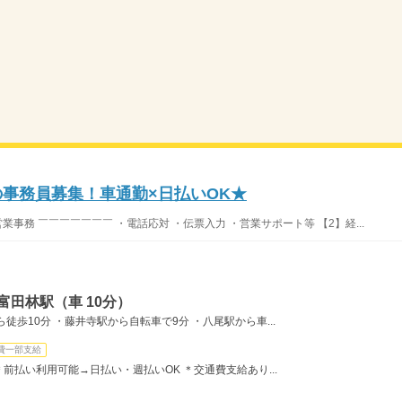
の事務員募集！車通勤×日払いOK★
業事務 ￣￣￣￣￣￣￣ ・電話応対 ・伝票入力 ・営業サポート等 【2】経...
富田林駅（車 10分）
徒歩10分 ・藤井寺駅から自転車で9分 ・八尾駅から車...
費一部支給
月 ＊前払い利用可能→日払い・週払いOK ＊交通費支給あり...