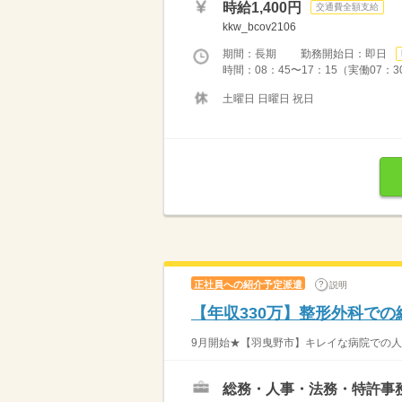
時給1,400円
交通費全額支給
kkw_bcov2106
期間：長期 勤務開始日：即日
時間：08：45〜17：15（実働07：3
土曜日 日曜日 祝日
正社員への紹介予定派遣
説明
【年収330万】整形外科での
9月開始★【羽曳野市】キレイな病院での人事
総務・人事・法務・特許事