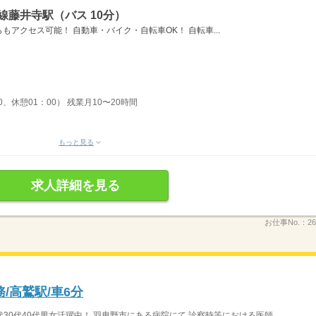
線藤井寺駅（バス 10分）
アクセス可能！ 自動車・バイク・自転車OK！ 自転車...
0、休憩01：00） 残業月10〜20時間
もっと見る
求人詳細を見る
お仕事No.：
26
務/高鷲駅/車6分
代30代40代男女活躍中！ 羽曳野市にある病院にて 診察時等における医師...