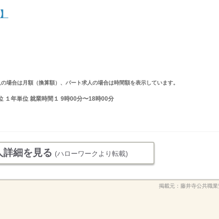
】
ルタイム求人の場合は月額（換算額）、パート求人の場合は時間額を表示しています。
１年単位 就業時間１ 9時00分〜18時00分
人詳細を見る
(ハローワークより転載)
掲載元：
藤井寺公共職業