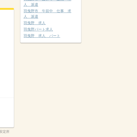
人 派遣
羽曳野市 午前中 仕事 求
人 派遣
羽曳野 求人
羽曳野パート求人
羽曳野 求人 パート
安定所