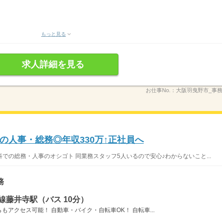
もっと見る
求人詳細を見る
お仕事No.：
大阪羽曳野市_事務0
の人事・総務◎年収330万↑正社員へ
での総務・人事のオシゴト 同業務スタッフ5人いるので安心♪わからないこと...
務
線藤井寺駅（バス 10分）
アクセス可能！ 自動車・バイク・自転車OK！ 自転車...