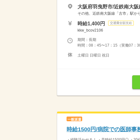
大阪府羽曳野市/近鉄南大阪
その他、近鉄南大阪線「古市」駅からも
時給1,400円
交通費全額支給
kkw_bcov2106
期間：長期
時間：08：45〜17：15（実働07：3
土曜日 日曜日 祝日
一般派遣
時給1500円/病院での医師事
・経験活かせる！ ・高時給1500円◎ ・20