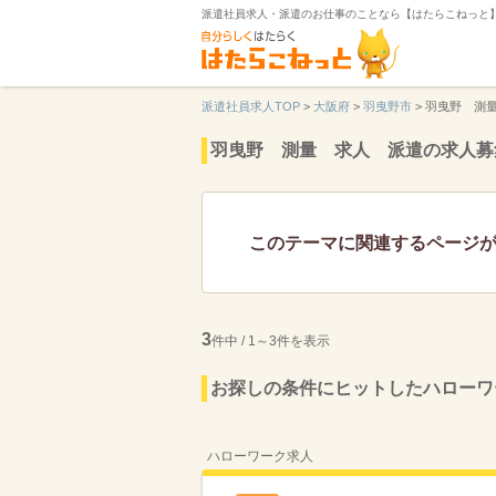
派遣社員求人・派遣のお仕事のことなら【はたらこねっと
派遣社員求人TOP
>
大阪府
>
羽曳野市
>
羽曳野 測
羽曳野 測量 求人 派遣の求人募
このテーマに関連するページ
3
件中 / 1～3件を表示
お探しの条件にヒットしたハローワ
ハローワーク求人