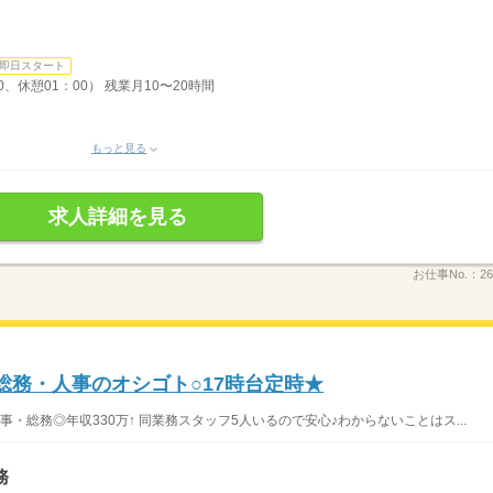
即日スタート
0、休憩01：00） 残業月10〜20時間
もっと見る
求人詳細を見る
お仕事No.：
26
総務・人事のオシゴト○17時台定時★
・総務◎年収330万↑ 同業務スタッフ5人いるので安心♪わからないことはス...
務