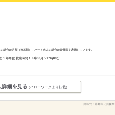
ルタイム求人の場合は月額（換算額）、パート求人の場合は時間額を表示しています。
１年単位 就業時間１ 8時00分〜17時00分
人詳細を見る
(ハローワークより転載)
掲載元：
藤井寺公共職業