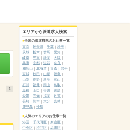
エリアから派遣求人検索
全国の都道府県のお仕事一覧
東京
神奈川
千葉
埼玉
茨城
栃木
群馬
愛知
岐阜
三重
静岡
大阪
兵庫
京都
滋賀
奈良
和歌山
北海道
青森
岩手
宮城
秋田
山形
福島
山梨
長野
新潟
富山
石川
福井
岡山
鳥取
1
島根
山口
香川
徳島
愛媛
高知
福岡
佐賀
長崎
熊本
大分
宮崎
鹿児島
沖縄
人気のエリアのお仕事一覧
港区
千代田区
新宿区
中央区
渋谷区
品川区