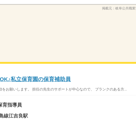
掲載元：
岐阜公共職業
OK♪私立保育園の保育補助員
をお願いします。 担任の先生のサポートが中心なので、 ブランクのある方...
保育指導員
島線江吉良駅