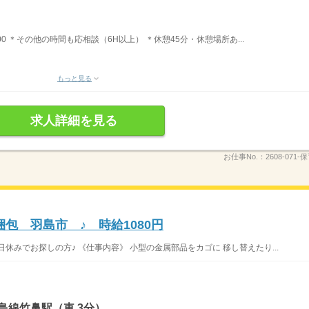
6：00 ＊その他の時間も応相談（6H以上） ＊休憩45分・休憩場所あ...
もっと見る
求人詳細を見る
お仕事No.：
2608-071
包 羽島市 ♪ 時給1080円
休みでお探しの方♪ 《仕事内容》 小型の金属部品をカゴに 移し替えたり...
島線竹鼻駅（車 3分）