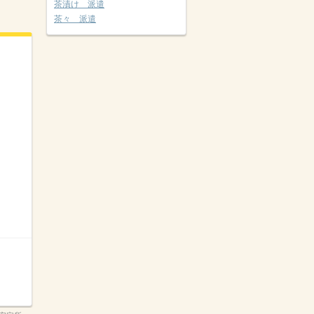
茶漬け 派遣
茶々 派遣