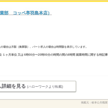
業部 コッペ亭羽島本店）
ルタイム求人の場合は月額（換算額）、パート求人の場合は時間額を表示しています。
 １ヶ月単位 又は 6時00分〜20時00分の時間の間の8時間 就業時間に関する特記事
人詳細を見る
(ハローワークより転載)
掲載元：
岐阜公共職業