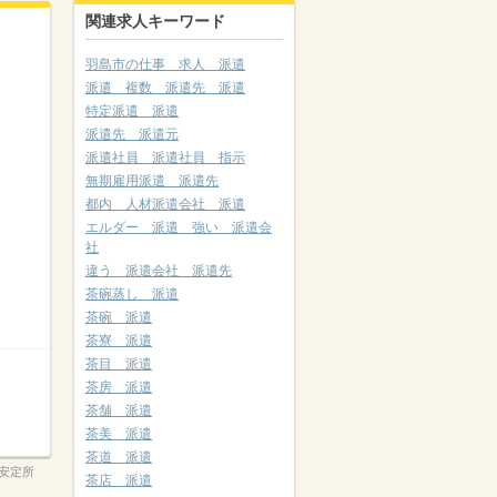
関連求人キーワード
羽島市の仕事 求人 派遣
派遣 複数 派遣先 派遣
特定派遣 派遣
派遣先 派遣元
派遣社員 派遣社員 指示
無期雇用派遣 派遣先
都内 人材派遣会社 派遣
エルダー 派遣 強い 派遣会
社
違う 派遣会社 派遣先
茶碗蒸し 派遣
茶碗 派遣
茶寮 派遣
茶目 派遣
茶房 派遣
茶舗 派遣
茶美 派遣
茶道 派遣
安定所
茶店 派遣