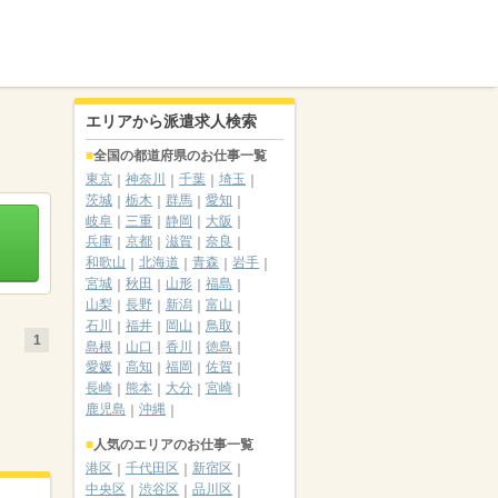
エリアから派遣求人検索
全国の都道府県のお仕事一覧
東京
神奈川
千葉
埼玉
茨城
栃木
群馬
愛知
岐阜
三重
静岡
大阪
兵庫
京都
滋賀
奈良
和歌山
北海道
青森
岩手
宮城
秋田
山形
福島
山梨
長野
新潟
富山
石川
福井
岡山
鳥取
1
島根
山口
香川
徳島
愛媛
高知
福岡
佐賀
長崎
熊本
大分
宮崎
鹿児島
沖縄
人気のエリアのお仕事一覧
港区
千代田区
新宿区
中央区
渋谷区
品川区