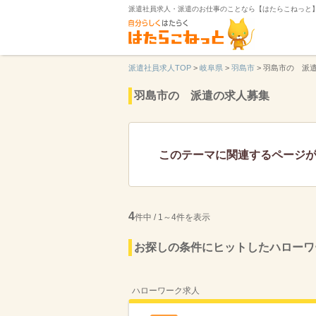
派遣社員求人・派遣のお仕事のことなら【はたらこねっと
派遣社員求人TOP
>
岐阜県
>
羽島市
>
羽島市の 派
羽島市の 派遣の求人募集
このテーマに関連するページ
4
件中 / 1～4件を表示
お探しの条件にヒットしたハローワ
ハローワーク求人