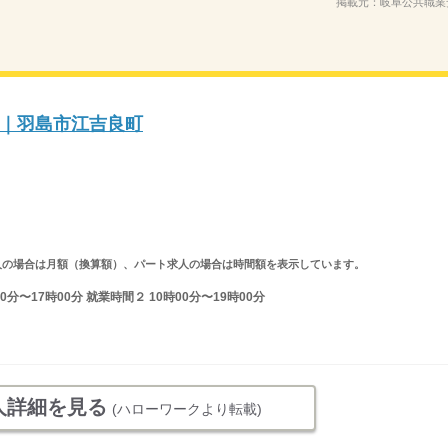
掲載元：
岐阜公共職業
｜羽島市江吉良町
ルタイム求人の場合は月額（換算額）、パート求人の場合は時間額を表示しています。
分〜17時00分 就業時間２ 10時00分〜19時00分
人詳細を見る
(ハローワークより転載)