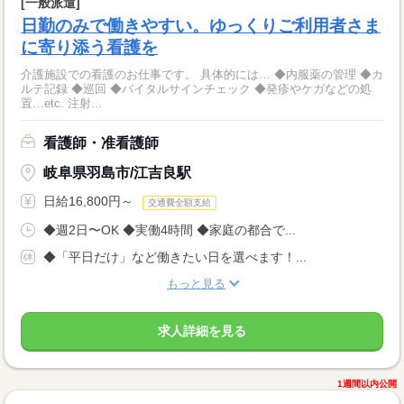
[一般派遣]
日勤のみで働きやすい。ゆっくりご利用者さま
に寄り添う看護を
介護施設での看護のお仕事です。 具体的には… ◆内服薬の管理 ◆カ
ルテ記録 ◆巡回 ◆バイタルサインチェック ◆発疹やケガなどの処
置…etc. 注射...
看護師・准看護師
岐阜県羽島市/江吉良駅
日給16,800円～
交通費全額支給
◆週2日〜OK ◆実働4時間 ◆家庭の都合で...
◆「平日だけ」など働きたい日を選べます！...
もっと見る
求人詳細を見る
1週間以内公開