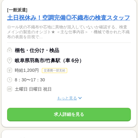
[一般派遣]
土日祝休み！空調完備◎不織布の検査スタッフ
ロール状の不織布や芯地に異物が混入していないか確認する、検査
メインの製造のオシゴト★ ＜主な仕事内容＞ ・機械で巻かれた不織
布の表面を目視で...
梱包・仕分け・検品
岐阜県羽島市/竹鼻駅（車 6分）
時給1,200円
交通費一部支給
8：30〜17：30
土曜日 日曜日 祝日
もっと見る
求人詳細を見る