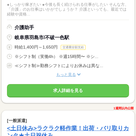
●しっかり稼ぎたい ●今後も長く続けられる仕事がしたい そんな方、
「介護」のお仕事はいかがでしょうか？ 介護といっても、最近では
経験や資格...
介護助手
岐阜県羽島市/不破一色駅
時給1,400円～1,650円
交通費全額支給
※シフト制（実働4h） ※週15時間〜 ※シ...
≪シフト制≫勤務シフトによりお休みは異な...
もっと見る
求人詳細を見る
1週間以内公開
[一般派遣]
<土日休み>ラクラク軽作業！出荷・バリ取りカ
ンタ★土日祝休み