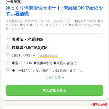
[一般派遣]
ゆっくり体調管理サポート♪未経験OKで始めや
すい看護職
介護施設での看護のお仕事です。 具体的には… ◆内服薬の管理 ◆カ
ルテ記録 ◆巡回 ◆バイタルサインチェック ◆発疹やケガなどの処
置…etc. 注射...
看護師・准看護師
岐阜県羽島市/須賀駅
日給16,800円～
交通費全額支給
◆週2日〜OK ◆実働4時間 ◆家庭の都合で...
◆「平日だけ」など働きたい日を選べます！...
もっと見る
求人詳細を見る
1週間以内公開