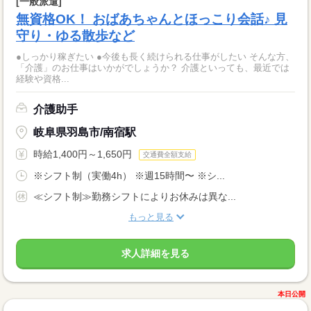
[一般派遣]
無資格OK！ おばあちゃんとほっこり会話♪ 見
守り・ゆる散歩など
●しっかり稼ぎたい ●今後も長く続けられる仕事がしたい そんな方、
「介護」のお仕事はいかがでしょうか？ 介護といっても、最近では
経験や資格...
介護助手
岐阜県羽島市/南宿駅
時給1,400円～1,650円
交通費全額支給
※シフト制（実働4h） ※週15時間〜 ※シ...
≪シフト制≫勤務シフトによりお休みは異な...
もっと見る
求人詳細を見る
本日公開