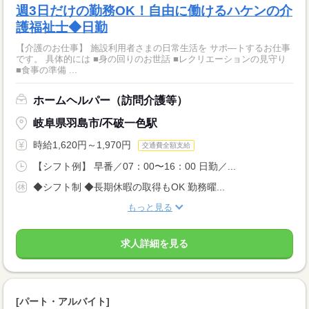
週3日だけの勤務OK！自由に働けるハケンの介
護福祉士◆日勤
【介護のお仕事】 施設利用者さまの日常生活を サポ―トするお仕事
です。 具体的には ■身の回りのお世話 ■レクリエーションの見守り
■食事の準備 ...
ホームヘルパー（訪問介護等）
岐阜県羽島市/不破一色駅
時給1,620円～1,970円
交通費全額支給
【シフト例】 早番／07：00〜16：00 日勤／...
◆シフト制 ◆長期休暇の取得もOK 勤務曜...
もっと見る
求人詳細を見る
[パート・アルバイト]