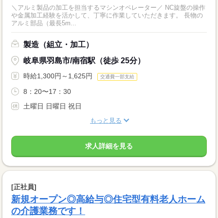
＼アルミ製品の加工を担当するマシンオペレーター／ NC旋盤の操作
や金属加工経験を活かして、丁寧に作業していただきます。 長物の
アルミ部品（最長5m...
製造（組立・加工）
岐阜県羽島市/南宿駅（徒歩 25分）
時給1,300円～1,625円
交通費一部支給
8：20〜17：30
土曜日 日曜日 祝日
もっと見る
求人詳細を見る
[正社員]
新規オープン◎高給与◎住宅型有料老人ホーム
の介護業務です！