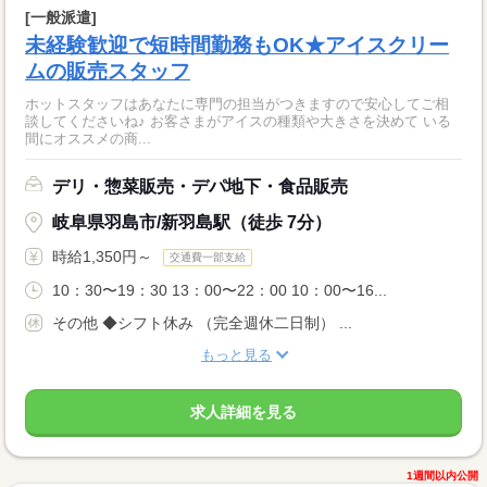
[一般派遣]
未経験歓迎で短時間勤務もOK★アイスクリー
ムの販売スタッフ
ホットスタッフはあなたに専門の担当がつきますので安心してご相
談してくださいね♪ お客さまがアイスの種類や大きさを決めて いる
間にオススメの商...
デリ・惣菜販売・デパ地下・食品販売
岐阜県羽島市/新羽島駅（徒歩 7分）
時給1,350円～
交通費一部支給
10：30〜19：30 13：00〜22：00 10：00〜16...
その他 ◆シフト休み （完全週休二日制） ...
もっと見る
求人詳細を見る
1週間以内公開