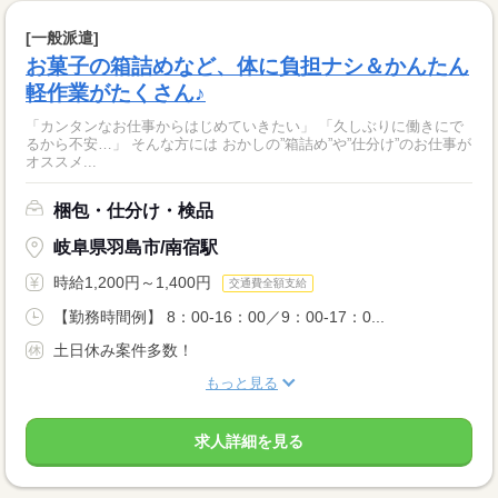
[一般派遣]
お菓子の箱詰めなど、体に負担ナシ＆かんたん
軽作業がたくさん♪
「カンタンなお仕事からはじめていきたい」 「久しぶりに働きにで
るから不安…」 そんな方には おかしの”箱詰め”や”仕分け”のお仕事が
オススメ...
梱包・仕分け・検品
岐阜県羽島市/南宿駅
時給1,200円～1,400円
交通費全額支給
【勤務時間例】 8：00-16：00／9：00-17：0...
土日休み案件多数！
もっと見る
求人詳細を見る