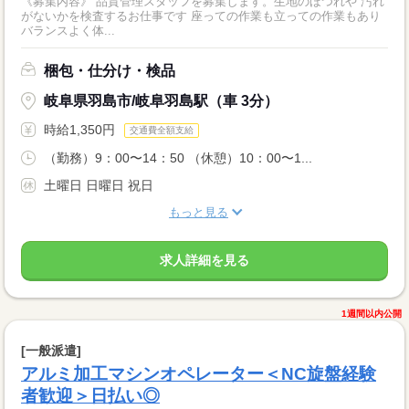
《募集内容》 品質管理スタッフを募集します。生地のほつれや 汚れ
がないかを検査するお仕事です 座っての作業も立っての作業もあり
バランスよく体...
梱包・仕分け・検品
岐阜県羽島市/岐阜羽島駅（車 3分）
時給1,350円
交通費全額支給
（勤務）9：00〜14：50 （休憩）10：00〜1...
土曜日 日曜日 祝日
もっと見る
求人詳細を見る
1週間以内公開
[一般派遣]
アルミ加工マシンオペレーター＜NC旋盤経験
者歓迎＞日払い◎