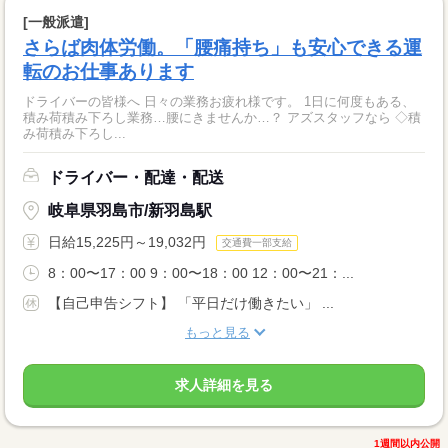
[一般派遣]
さらば肉体労働。「腰痛持ち」も安心できる運
転のお仕事あります
ドライバーの皆様へ 日々の業務お疲れ様です。 1日に何度もある、
積み荷積み下ろし業務…腰にきませんか…？ アズスタッフなら ◇積
み荷積み下ろし...
ドライバー・配達・配送
岐阜県羽島市/新羽島駅
日給15,225円～19,032円
交通費一部支給
8：00〜17：00 9：00〜18：00 12：00〜21：...
【自己申告シフト】 「平日だけ働きたい」 ...
もっと見る
求人詳細を見る
1週間以内公開