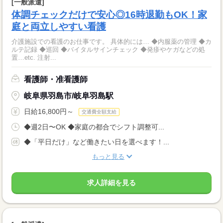
[一般派遣]
体調チェックだけで安心◎16時退勤もOK！家
庭と両立しやすい看護
介護施設での看護のお仕事です。 具体的には… ◆内服薬の管理 ◆カ
ルテ記録 ◆巡回 ◆バイタルサインチェック ◆発疹やケガなどの処
置…etc. 注射...
看護師・准看護師
岐阜県羽島市/岐阜羽島駅
日給16,800円～
交通費全額支給
◆週2日〜OK ◆家庭の都合でシフト調整可...
◆「平日だけ」など働きたい日を選べます！...
もっと見る
求人詳細を見る