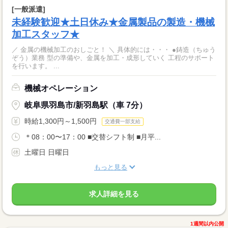
[一般派遣]
未経験歓迎★土日休み★金属製品の製造・機械
加工スタッフ★
／ 金属の機械加工のおしごと！ ＼ 具体的には・・・ ●鋳造（ちゅう
ぞう）業務 型の準備や、金属を加工・成形していく 工程のサポート
を行います。 ...
機械オペレーション
岐阜県羽島市/新羽島駅（車 7分）
時給1,300円～1,500円
交通費一部支給
＊08：00〜17：00 ■交替シフト制 ■月平...
土曜日 日曜日
もっと見る
求人詳細を見る
1週間以内公開