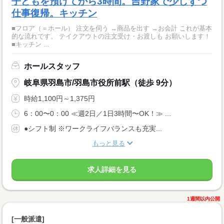
子どもを預けてから3時間。吉野家で少しずつ
仕事復帰。キッチン
■フロア（＝ホール） 注文を伺う →商品を出す →お会計 これが基本
的な流れです。 テイクアウトの注文受け・お渡しも お願いします！
■キッチン ...
ホールスタッフ
岐阜県羽島市/羽島市役所前駅（徒歩 9分）
時給1,100円～1,375円
6：00〜0：00 ≪週2日／1日3時間〜OK！≫ ...
●シフト制 ※ワークライフバランスも充実...
もっと見る
求人詳細を見る
1週間以内公開
[一般派遣]