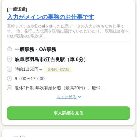
[一般派遣]
入力がメインの事務のお仕事です
基幹システムやExcelを使った伝票データの入力がおもなお仕事で
す。 他、発行した伝票を現場に届けていただいたり、 現場担当者へ
のお電話のお取次ぎ...
一般事務・OA事務
岐阜県羽島市/江吉良駅（車 6分）
時給1,350円～
交通費一部支給
9：00〜17：00
週休2日制 年次有給休暇（最高20日）。慶弔...
もっと見る
求人詳細を見る