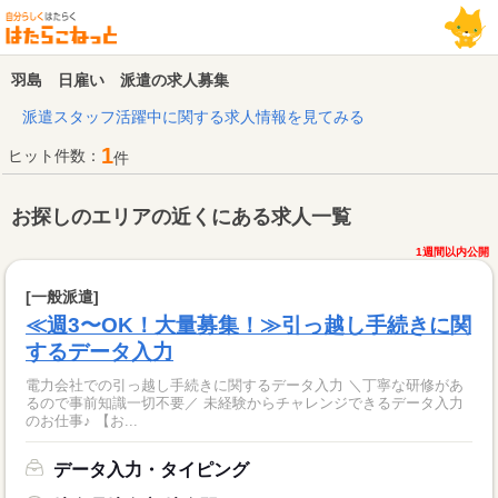
羽島 日雇い 派遣の求人募集
派遣スタッフ活躍中に関する求人情報を見てみる
1
ヒット件数：
件
お探しのエリアの近くにある求人一覧
1週間以内公開
[一般派遣]
≪週3〜OK！大量募集！≫引っ越し手続きに関
するデータ入力
電力会社での引っ越し手続きに関するデータ入力 ＼丁寧な研修があ
るので事前知識一切不要／ 未経験からチャレンジできるデータ入力
のお仕事♪ 【お...
データ入力・タイピング