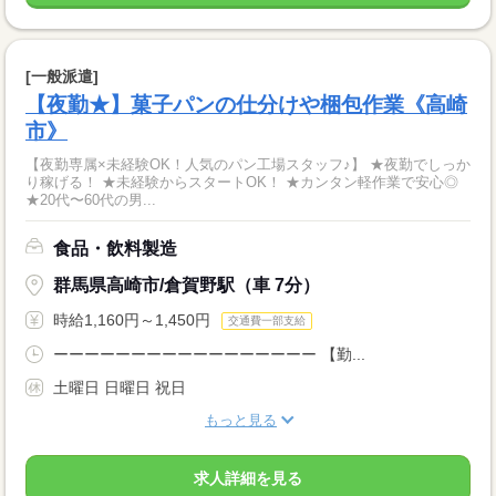
[一般派遣]
【夜勤★】菓子パンの仕分けや梱包作業《高崎
市》
【夜勤専属×未経験OK！人気のパン工場スタッフ♪】 ★夜勤でしっか
り稼げる！ ★未経験からスタートOK！ ★カンタン軽作業で安心◎
★20代〜60代の男...
食品・飲料製造
群馬県高崎市/倉賀野駅（車 7分）
時給1,160円～1,450円
交通費一部支給
ーーーーーーーーーーーーーーーーー 【勤...
土曜日 日曜日 祝日
もっと見る
求人詳細を見る