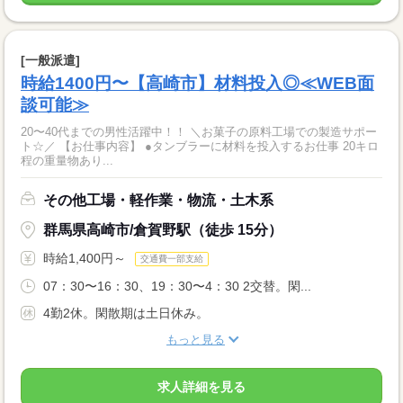
[一般派遣]
時給1400円〜【高崎市】材料投入◎≪WEB面
談可能≫
20〜40代までの男性活躍中！！ ＼お菓子の原料工場での製造サポー
ト☆／ 【お仕事内容】 ●タンブラーに材料を投入するお仕事 20キロ
程の重量物あり...
その他工場・軽作業・物流・土木系
群馬県高崎市/倉賀野駅（徒歩 15分）
時給1,400円～
交通費一部支給
07：30〜16：30、19：30〜4：30 2交替。閑...
4勤2休。閑散期は土日休み。
もっと見る
求人詳細を見る