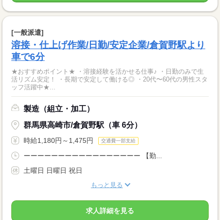
[一般派遣]
溶接・仕上げ作業/日勤/安定企業/倉賀野駅より
車で6分
★おすすめポイント★ ・溶接経験を活かせる仕事♪ ・日勤のみで生
活リズム安定！ ・長期で安定して働ける◎ ・20代〜60代の男性スタ
ッフ活躍中★...
製造（組立・加工）
群馬県高崎市/倉賀野駅（車 6分）
時給1,180円～1,475円
交通費一部支給
ーーーーーーーーーーーーーーーーー 【勤...
土曜日 日曜日 祝日
もっと見る
求人詳細を見る