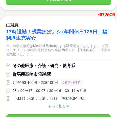
1週間以内公開
[正社員]
17時退勤！残業ほぼナシ♪年間休日125日！福
利厚生充実☆
※この求人情報はMedical Safranによる職業紹介になります。 ＜高
崎市エリア＞ 病院の医師事務作業補助者☆彡 【仕事内容】 ・医療事
務業務（カルテ...
その他医療・介護・研究・教育系
群馬県高崎市/高崎駅
月給188,400円～239,100円
交通費一部支給
08：00〜17：00 07：30〜16：30 【1ヵ月単...
【休日】水曜，日曜， 祝日 【有給休暇】初...
もっと見る