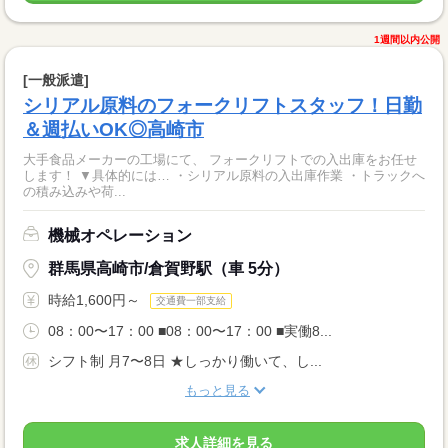
1週間以内公開
[一般派遣]
シリアル原料のフォークリフトスタッフ！日勤
＆週払いOK◎高崎市
大手食品メーカーの工場にて、 フォークリフトでの入出庫をお任せ
します！ ▼具体的には… ・シリアル原料の入出庫作業 ・トラックへ
の積み込みや荷...
機械オペレーション
群馬県高崎市/倉賀野駅（車 5分）
時給1,600円～
交通費一部支給
08：00〜17：00 ■08：00〜17：00 ■実働8...
シフト制 月7〜8日 ★しっかり働いて、し...
もっと見る
求人詳細を見る