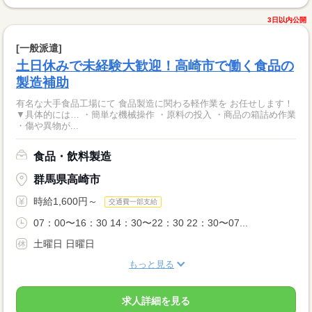
3日以内公開
[一般派遣]
土日休みで未経験大歓迎！高崎市で働く食品の
製造補助
有名な大手食品工場にて 食品製造に関わる軽作業を お任せします！
▼具体的には… ・簡単な機械操作 ・原料の投入 ・商品の箱詰め作業
・傷や異物が...
食品・飲料製造
群馬県高崎市
時給1,600円～
交通費一部支給
07：00〜16：30 14：30〜22：30 22：30〜07...
土曜日 日曜日
もっと見る
求人詳細を見る