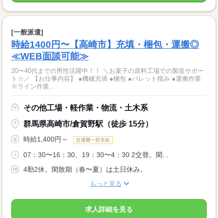
[一般派遣]
時給1400円〜【高崎市】充填・梱包・運搬◎
≪WEB面談可能≫
20〜40代までの男性活躍中！！ ＼お菓子の原料工場での製造サポー
ト☆／ 【お仕事内容】 ●機械充填 ●梱包 ●パレット積み ●運搬作業
※ライン作業...
その他工場・軽作業・物流・土木系
群馬県高崎市/倉賀野駅（徒歩 15分）
時給1,400円～
交通費一部支給
07：30〜16：30、19：30〜4：30 2交替。閑...
4勤2休。閑散期（春〜夏）は土日休み。
もっと見る
求人詳細を見る