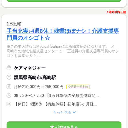
1週間以内公開
[正社員]
手当充実♪4週8休！残業ほぼナシ！介護支援専
門員のオシゴト☆
※この求人情報はMedical Safranによる職業紹介になります。 ／
高崎市の地域包括支援センターで 正社員の介護支援専門員のオシ
ゴトを募集☆彡 ＼...
ケアマネジャー
群馬県高崎市/高崎駅
月給210,000円～255,000円
交通費一部支給
08：30〜17：30 【1ヵ月単位の変形労働時間...
【休日】4週8休 【有給休暇】初年度6ヶ月経...
もっと見る
求人詳細を見る