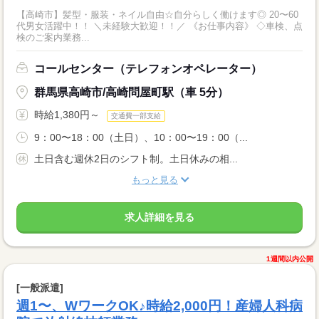
【高崎市】髪型・服装・ネイル自由☆自分らしく働けます◎ 20〜60
代男女活躍中！！ ＼未経験大歓迎！！／ 《お仕事内容》 ◇車検、点
検のご案内業務...
コールセンター（テレフォンオペレーター）
群馬県高崎市/高崎問屋町駅（車 5分）
時給1,380円～
交通費一部支給
9：00〜18：00（土日）、10：00〜19：00（...
土日含む週休2日のシフト制。土日休みの相...
もっと見る
求人詳細を見る
1週間以内公開
[一般派遣]
週1〜、WワークOK♪時給2,000円！産婦人科病