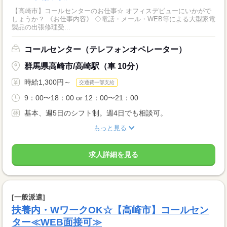
【高崎市】コールセンターのお仕事☆ オフィスデビューにいかがで
しょうか？ 《お仕事内容》 ◇電話・メール・WEB等による大型家電
製品の出張修理受...
コールセンター（テレフォンオペレーター）
群馬県高崎市/高崎駅（車 10分）
時給1,300円～
交通費一部支給
9：00〜18：00 or 12：00〜21：00
基本、週5日のシフト制。週4日でも相談可。
もっと見る
求人詳細を見る
[一般派遣]
扶養内・WワークOK☆【高崎市】コールセン
ター≪WEB面接可≫