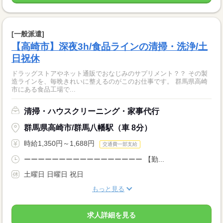
[一般派遣]
【高崎市】深夜3h/食品ラインの清掃・洗浄/土
日祝休
ドラッグストアやネット通販でおなじみのサプリメント？？ その製
造ラインを、毎晩きれいに整えるのがこのお仕事です。 群馬県高崎
市にある食品工場で...
清掃・ハウスクリーニング・家事代行
群馬県高崎市/群馬八幡駅（車 8分）
時給1,350円～1,688円
交通費一部支給
ーーーーーーーーーーーーーーーーー 【勤...
土曜日 日曜日 祝日
もっと見る
求人詳細を見る