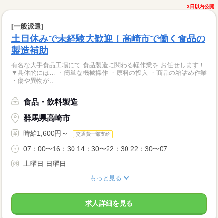
3日以内公開
[一般派遣]
土日休みで未経験大歓迎！高崎市で働く食品の
製造補助
有名な大手食品工場にて 食品製造に関わる軽作業を お任せします！
▼具体的には… ・簡単な機械操作 ・原料の投入 ・商品の箱詰め作業
・傷や異物が...
食品・飲料製造
群馬県高崎市
時給1,600円～
交通費一部支給
07：00〜16：30 14：30〜22：30 22：30〜07...
土曜日 日曜日
もっと見る
求人詳細を見る