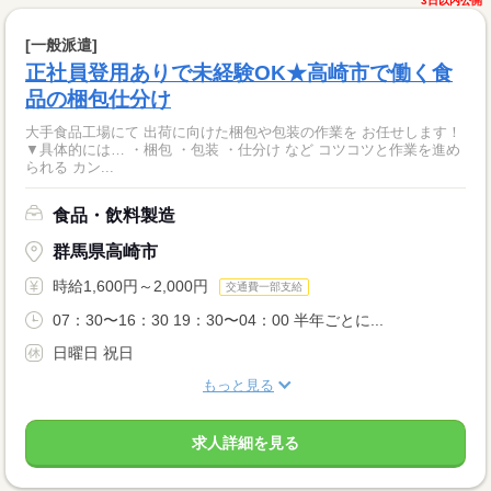
3日以内公開
[一般派遣]
正社員登用ありで未経験OK★高崎市で働く食
品の梱包仕分け
大手食品工場にて 出荷に向けた梱包や包装の作業を お任せします！
▼具体的には… ・梱包 ・包装 ・仕分け など コツコツと作業を進め
られる カン...
食品・飲料製造
群馬県高崎市
時給1,600円～2,000円
交通費一部支給
07：30〜16：30 19：30〜04：00 半年ごとに...
日曜日 祝日
もっと見る
求人詳細を見る