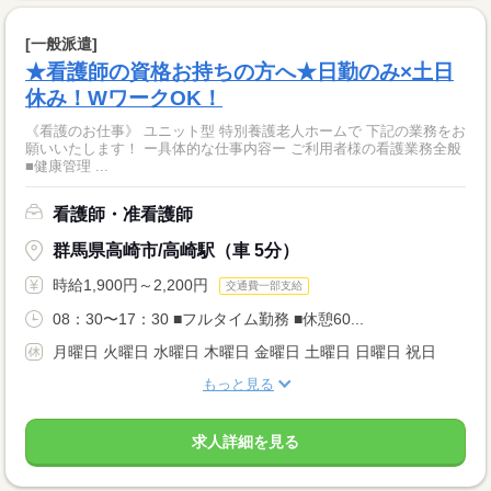
[一般派遣]
★看護師の資格お持ちの方へ★日勤のみ×土日
休み！WワークOK！
《看護のお仕事》 ユニット型 特別養護老人ホームで 下記の業務をお
願いいたします！ ー具体的な仕事内容ー ご利用者様の看護業務全般
■健康管理 ...
看護師・准看護師
群馬県高崎市/高崎駅（車 5分）
時給1,900円～2,200円
交通費一部支給
08：30〜17：30 ■フルタイム勤務 ■休憩60...
月曜日 火曜日 水曜日 木曜日 金曜日 土曜日 日曜日 祝日
もっと見る
求人詳細を見る