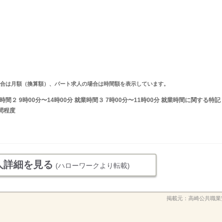
求人の場合は月額（換算額）、パート求人の場合は時間額を表示しています。
業時間２ 9時00分〜14時00分 就業時間３ 7時00分〜11時00分 就業時間に関する特記
間程度
人詳細を見る
(ハローワークより転載)
掲載元：
高崎公共職業