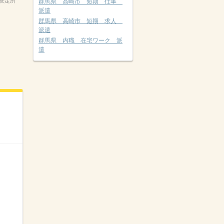
安定所
群馬県 高崎市 短期 仕事
派遣
群馬県 高崎市 短期 求人
派遣
群馬県 内職 在宅ワーク 派
遣