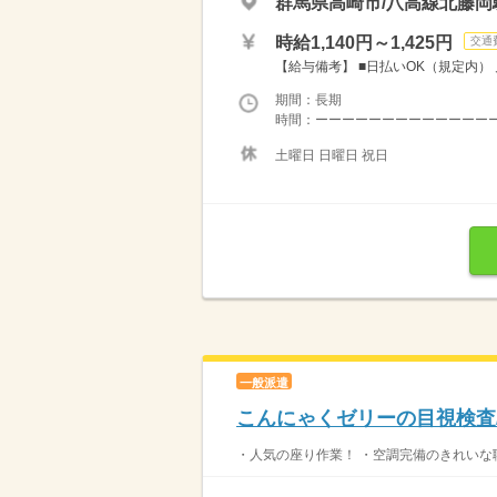
群馬県高崎市/八高線北藤岡駅
時給1,140円～1,425円
交通
【給与備考】 ■日払いOK（規定内） 月給例
期間：長期
時間：ーーーーーーーーーーーーーーー
土曜日 日曜日 祝日
一般派遣
こんにゃくゼリーの目視検査
・人気の座り作業！ ・空調完備のきれいな職場