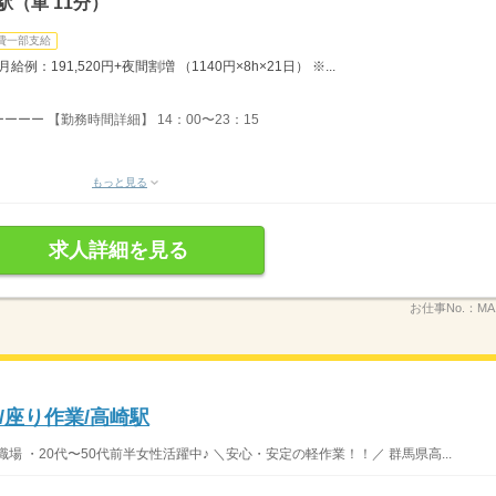
（車 11分）
費一部支給
：191,520円+夜間割増 （1140円×8h×21日） ※...
ーー 【勤務時間詳細】 14：00〜23：15
もっと見る
求人詳細を見る
お仕事No.：
MA
/座り作業/高崎駅
 ・20代〜50代前半女性活躍中♪ ＼安心・安定の軽作業！！／ 群馬県高...