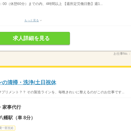
17：00（休憩60分）までの内、4時間以上 【週所定労働日数】週1...
もっと見る
求人詳細を見る
お仕事No.
ンの清掃・洗浄/土日祝休
プリメント？？ その製造ラインを、毎晩きれいに整えるのがこのお仕事です...
・家事代行
八幡駅（車 8分）
費一部支給