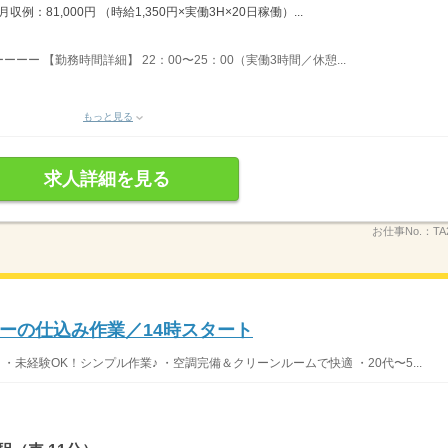
例：81,000円 （時給1,350円×実働3H×20日稼働）...
ー 【勤務時間詳細】 22：00〜25：00（実働3時間／休憩...
もっと見る
求人詳細を見る
お仕事No.：
TA
ーの仕込み作業／14時スタート
未経験OK！シンプル作業♪ ・空調完備＆クリーンルームで快適 ・20代〜5...