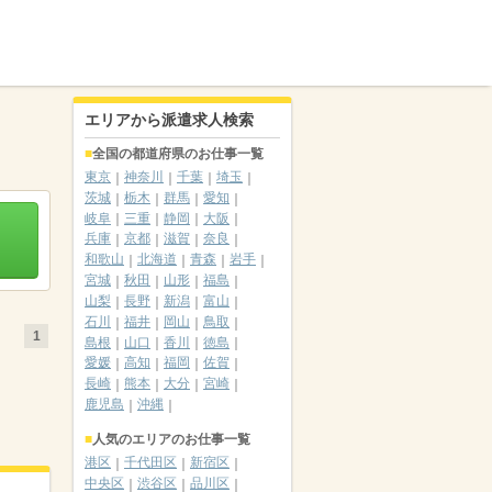
エリアから派遣求人検索
全国の都道府県のお仕事一覧
東京
神奈川
千葉
埼玉
茨城
栃木
群馬
愛知
岐阜
三重
静岡
大阪
兵庫
京都
滋賀
奈良
和歌山
北海道
青森
岩手
宮城
秋田
山形
福島
山梨
長野
新潟
富山
石川
福井
岡山
鳥取
1
島根
山口
香川
徳島
愛媛
高知
福岡
佐賀
長崎
熊本
大分
宮崎
鹿児島
沖縄
人気のエリアのお仕事一覧
港区
千代田区
新宿区
中央区
渋谷区
品川区