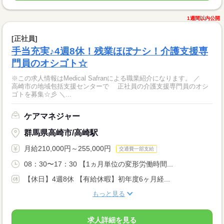
1週間以内公開
[正社員]
手当充実♪4週8休！残業ほぼナシ！介護支援専
門員のオシゴト☆
※この求人情報はMedical Safranによる職業紹介になります。 ／
高崎市の地域包括支援センターで 正社員の介護支援専門員のオシ
ゴトを募集☆彡 ＼...
ケアマネジャー
群馬県高崎市/高崎駅
月給210,000円～255,000円
交通費一部支給
08：30〜17：30 【1ヵ月単位の変形労働時間...
【休日】4週8休 【有給休暇】初年度6ヶ月経...
もっと見る
求人詳細を見る