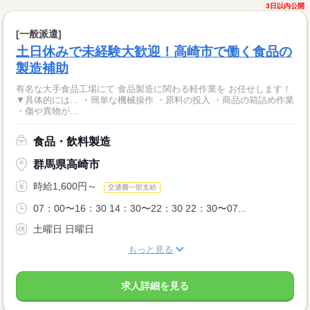
3日以内公開
[一般派遣]
土日休みで未経験大歓迎！高崎市で働く食品の
製造補助
有名な大手食品工場にて 食品製造に関わる軽作業を お任せします！
▼具体的には… ・簡単な機械操作 ・原料の投入 ・商品の箱詰め作業
・傷や異物が...
食品・飲料製造
群馬県高崎市
時給1,600円～
交通費一部支給
07：00〜16：30 14：30〜22：30 22：30〜07...
土曜日 日曜日
もっと見る
求人詳細を見る