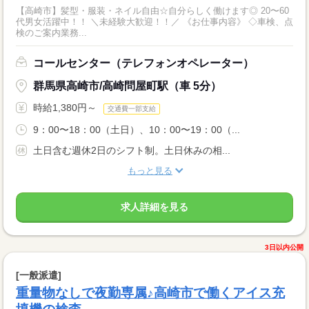
【高崎市】髪型・服装・ネイル自由☆自分らしく働けます◎ 20〜60
代男女活躍中！！ ＼未経験大歓迎！！／ 《お仕事内容》 ◇車検、点
検のご案内業務...
コールセンター（テレフォンオペレーター）
群馬県高崎市/高崎問屋町駅（車 5分）
時給1,380円～
交通費一部支給
9：00〜18：00（土日）、10：00〜19：00（...
土日含む週休2日のシフト制。土日休みの相...
もっと見る
求人詳細を見る
3日以内公開
[一般派遣]
重量物なしで夜勤専属♪高崎市で働くアイス充