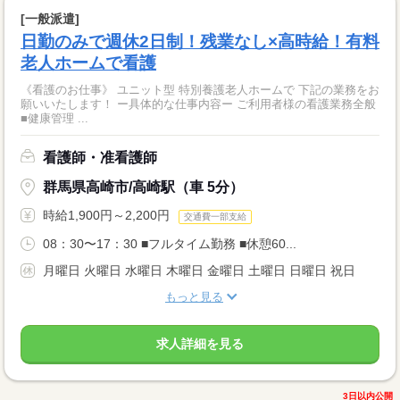
[一般派遣]
日勤のみで週休2日制！残業なし×高時給！有料
老人ホームで看護
《看護のお仕事》 ユニット型 特別養護老人ホームで 下記の業務をお
願いいたします！ ー具体的な仕事内容ー ご利用者様の看護業務全般
■健康管理 ...
看護師・准看護師
群馬県高崎市/高崎駅（車 5分）
時給1,900円～2,200円
交通費一部支給
08：30〜17：30 ■フルタイム勤務 ■休憩60...
月曜日 火曜日 水曜日 木曜日 金曜日 土曜日 日曜日 祝日
もっと見る
求人詳細を見る
3日以内公開