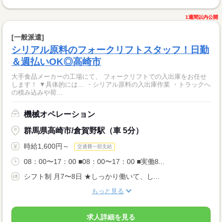
1週間以内公開
[一般派遣]
シリアル原料のフォークリフトスタッフ！日勤
＆週払いOK◎高崎市
大手食品メーカーの工場にて、 フォークリフトでの入出庫をお任せ
します！ ▼具体的には… ・シリアル原料の入出庫作業 ・トラックへ
の積み込みや荷...
機械オペレーション
群馬県高崎市/倉賀野駅（車 5分）
時給1,600円～
交通費一部支給
08：00〜17：00 ■08：00〜17：00 ■実働8...
シフト制 月7〜8日 ★しっかり働いて、し...
もっと見る
求人詳細を見る