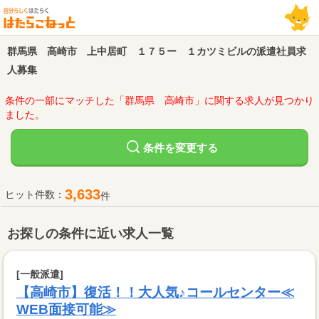
群馬県 高崎市 上中居町 １７５ー １カツミビルの派遣社員求
人募集
条件の一部にマッチした「群馬県 高崎市」に関する求人が見つかり
ました。
変更する
条件を
3,633
ヒット件数：
件
お探しの条件に近い求人一覧
[一般派遣]
【高崎市】復活！！大人気♪コールセンター≪
WEB面接可能≫