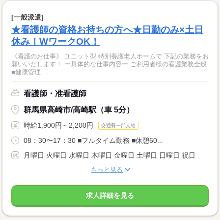
[一般派遣]
★看護師の資格お持ちの方へ★日勤のみ×土日
休み！WワークOK！
《看護のお仕事》 ユニット型 特別養護老人ホームで 下記の業務をお
願いいたします！ ー具体的な仕事内容ー ご利用者様の看護業務全般
■健康管理 ...
看護師・准看護師
群馬県高崎市/高崎駅（車 5分）
時給1,900円～2,200円
交通費一部支給
08：30〜17：30 ■フルタイム勤務 ■休憩60...
月曜日 火曜日 水曜日 木曜日 金曜日 土曜日 日曜日 祝日
もっと見る
求人詳細を見る