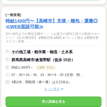
[一般派遣]
時給1400円〜【高崎市】充填・梱包・運搬◎
≪WEB面談可能≫
20〜40代までの男性活躍中！！ ＼お菓子の原料工場での製造サポー
ト☆／ 【お仕事内容】 ●機械充填 ●梱包 ●パレット積み ●運搬作業
※ライン作業...
その他工場・軽作業・物流・土木系
群馬県高崎市/倉賀野駅（徒歩 15分）
時給1,400円～
交通費一部支給
07：30〜16：30、19：30〜4：30 2交替。閑...
4勤2休。閑散期（春〜夏）は土日休み。
もっと見る
求人詳細を見る