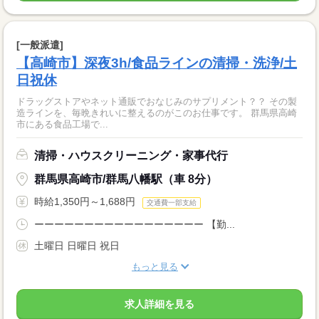
[一般派遣]
【高崎市】深夜3h/食品ラインの清掃・洗浄/土
日祝休
ドラッグストアやネット通販でおなじみのサプリメント？？ その製
造ラインを、毎晩きれいに整えるのがこのお仕事です。 群馬県高崎
市にある食品工場で...
清掃・ハウスクリーニング・家事代行
群馬県高崎市/群馬八幡駅（車 8分）
時給1,350円～1,688円
交通費一部支給
ーーーーーーーーーーーーーーーーー 【勤...
土曜日 日曜日 祝日
もっと見る
求人詳細を見る