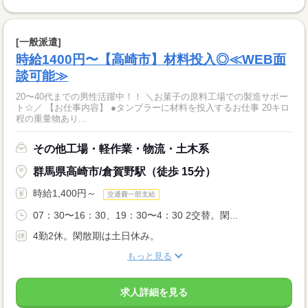
[一般派遣]
時給1400円〜【高崎市】材料投入◎≪WEB面
談可能≫
20〜40代までの男性活躍中！！ ＼お菓子の原料工場での製造サポー
ト☆／ 【お仕事内容】 ●タンブラーに材料を投入するお仕事 20キロ
程の重量物あり...
その他工場・軽作業・物流・土木系
群馬県高崎市/倉賀野駅（徒歩 15分）
時給1,400円～
交通費一部支給
07：30〜16：30、19：30〜4：30 2交替。閑...
4勤2休。閑散期は土日休み。
もっと見る
求人詳細を見る