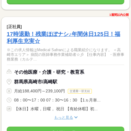
1週間以内公開
[正社員]
17時退勤！残業ほぼナシ♪年間休日125日！福
利厚生充実☆
※この求人情報はMedical Safranによる職業紹介になります。 ＜高
崎市エリア＞ 病院の医師事務作業補助者☆彡 【仕事内容】 ・医療事
務業務（カルテ...
その他医療・介護・研究・教育系
群馬県高崎市/高崎駅
月給188,400円～239,100円
交通費一部支給
08：00〜17：00 07：30〜16：30 【1ヵ月単...
【休日】水曜，日曜， 祝日 【有給休暇】初...
もっと見る