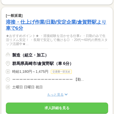
[一般派遣]
溶接・仕上げ作業/日勤/安定企業/倉賀野駅より
車で6分
★おすすめポイント★ ・溶接経験を活かせる仕事♪ ・日勤のみで生
活リズム安定！ ・長期で安定して働ける◎ ・20代〜60代の男性スタ
ッフ活躍中★...
製造（組立・加工）
群馬県高崎市/倉賀野駅（車 6分）
時給1,180円～1,475円
交通費一部支給
ーーーーーーーーーーーーーーーーー 【勤...
土曜日 日曜日 祝日
もっと見る
求人詳細を見る