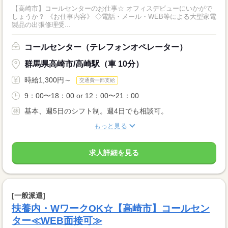
【高崎市】コールセンターのお仕事☆ オフィスデビューにいかがで
しょうか？ 《お仕事内容》 ◇電話・メール・WEB等による大型家電
製品の出張修理受...
コールセンター（テレフォンオペレーター）
群馬県高崎市/高崎駅（車 10分）
時給1,300円～
交通費一部支給
9：00〜18：00 or 12：00〜21：00
基本、週5日のシフト制。週4日でも相談可。
もっと見る
求人詳細を見る
[一般派遣]
扶養内・WワークOK☆【高崎市】コールセン
ター≪WEB面接可≫