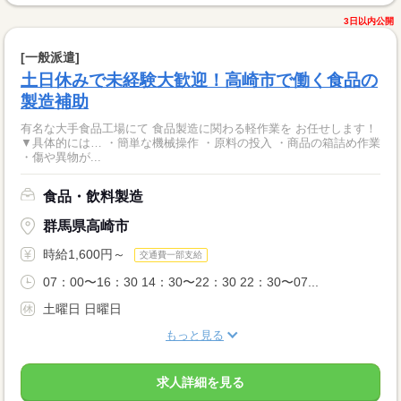
3日以内公開
[一般派遣]
土日休みで未経験大歓迎！高崎市で働く食品の
製造補助
有名な大手食品工場にて 食品製造に関わる軽作業を お任せします！
▼具体的には… ・簡単な機械操作 ・原料の投入 ・商品の箱詰め作業
・傷や異物が...
食品・飲料製造
群馬県高崎市
時給1,600円～
交通費一部支給
07：00〜16：30 14：30〜22：30 22：30〜07...
土曜日 日曜日
もっと見る
求人詳細を見る