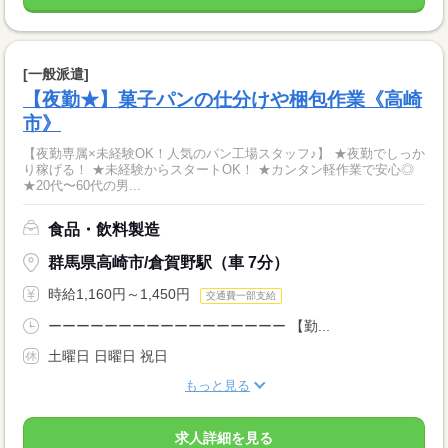
[一般派遣]
【夜勤★】菓子パンの仕分けや梱包作業《高崎
市》
【夜勤専属×未経験OK！人気のパン工場スタッフ♪】 ★夜勤でしっか
り稼げる！ ★未経験からスタートOK！ ★カンタン軽作業で安心◎
★20代〜60代の男...
食品・飲料製造
群馬県高崎市/倉賀野駅（車 7分）
時給1,160円～1,450円
交通費一部支給
ーーーーーーーーーーーーーーーーー 【勤...
土曜日 日曜日 祝日
もっと見る
求人詳細を見る