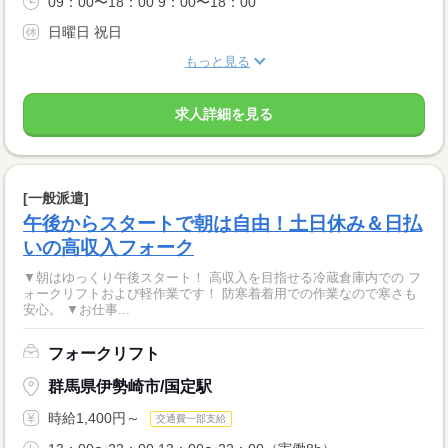
09：00〜18：00 9：00〜18：00
日曜日 祝日
もっと見る
求人詳細を見る
[一般派遣]
午後からスタートで朝は自由！土日休み＆日払
いの高収入フォーク
▼朝はゆっくり午後スタート！ 高収入を目指せる冷蔵倉庫内での フ
ォークリフトおよび軽作業です！ 防寒着着用での作業なので寒さも
安心。 ▼お仕事...
フォークリフト
群馬県伊勢崎市/国定駅
時給1,400円～
交通費一部支給