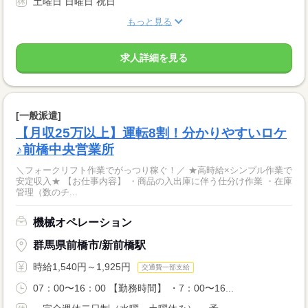
土曜日 日曜日 祝日
もっと見る
求人詳細を見る
[一般派遣]
【月収25万以上】運転8割！分かりやすいロケ
♪前橋中央営業所
＼フォークリフト作業でがっつり稼ぐ！／ ★高時給×シンプル作業で
安定収入★ 【お仕事内容】 ・商品の入出庫に伴う仕分け作業 ・在庫
管理（数のチ...
機械オペレーション
群馬県前橋市/新前橋駅
時給1,540円～1,925円
交通費一部支給
07：00〜16：00 【勤務時間】 ・7：00〜16...