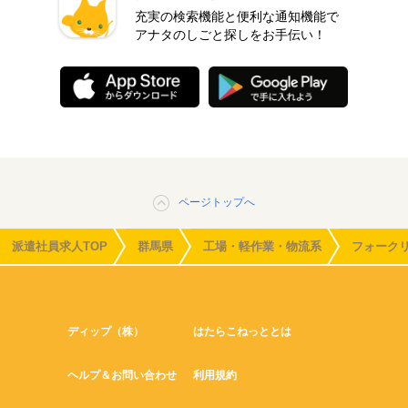
充実の検索機能と便利な通知機能で
アナタのしごと探しをお手伝い！
ページトップへ
派遣社員求人TOP
群馬県
工場・軽作業・物流系
フォーク
ディップ（株）
はたらこねっととは
ヘルプ＆お問い合わせ
利用規約