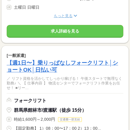
土曜日 日曜日
もっと見る
求人詳細を見る
[一般派遣]
【週1日〜】乗りっぱなしフォークリフト│シ
ョートOK│日払い可
／ リフト資格を活かしてしっかり稼げる！ 午後スタートで無理なく
勤務♪ ＼ 【 仕事内容 】 物流センターでフォークリフト作業をお任
せ！ ■リー...
フォークリフト
群馬県館林市/渡瀬駅（徒歩 15分）
時給1,600円～2,000円
交通費一部支給
【固定勤務】 1）08：00〜17：00 2）13：00...