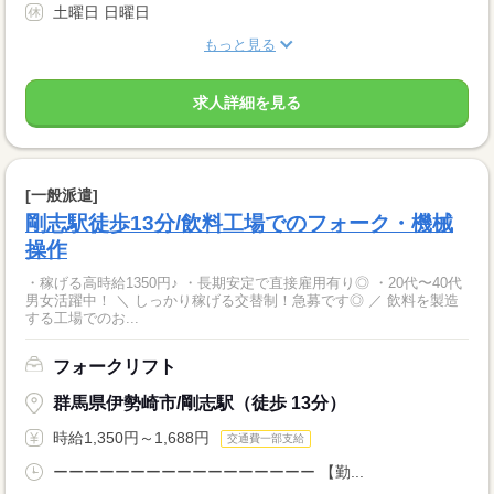
土曜日 日曜日
もっと見る
求人詳細を見る
[一般派遣]
剛志駅徒歩13分/飲料工場でのフォーク・機械
操作
・稼げる高時給1350円♪ ・長期安定で直接雇用有り◎ ・20代〜40代
男女活躍中！ ＼ しっかり稼げる交替制！急募です◎ ／ 飲料を製造
する工場でのお...
フォークリフト
群馬県伊勢崎市/剛志駅（徒歩 13分）
時給1,350円～1,688円
交通費一部支給
ーーーーーーーーーーーーーーーーー 【勤...