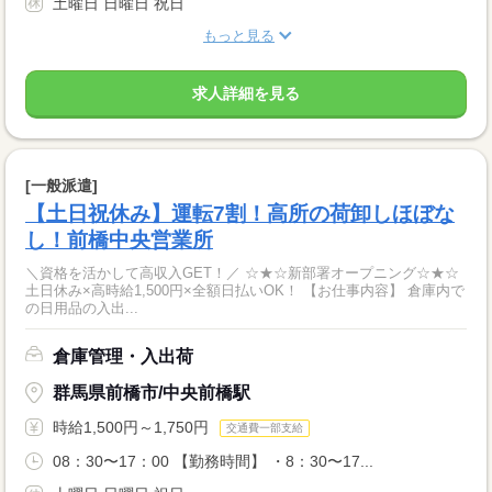
土曜日 日曜日 祝日
もっと見る
求人詳細を見る
[一般派遣]
【土日祝休み】運転7割！高所の荷卸しほぼな
し！前橋中央営業所
＼資格を活かして高収入GET！／ ☆★☆新部署オープニング☆★☆
土日休み×高時給1,500円×全額日払いOK！ 【お仕事内容】 倉庫内で
の日用品の入出...
倉庫管理・入出荷
群馬県前橋市/中央前橋駅
時給1,500円～1,750円
交通費一部支給
08：30〜17：00 【勤務時間】 ・8：30〜17...