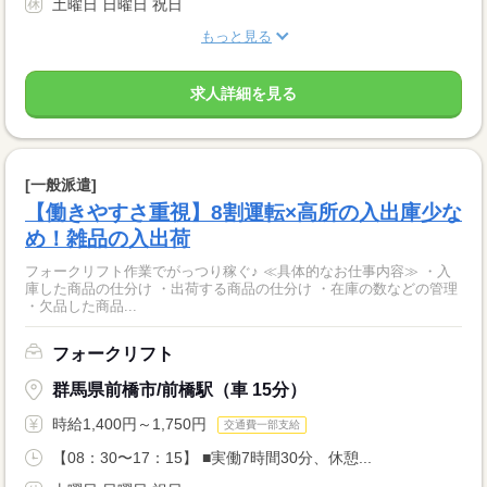
土曜日 日曜日 祝日
もっと見る
求人詳細を見る
[一般派遣]
【働きやすさ重視】8割運転×高所の入出庫少な
め！雑品の入出荷
フォークリフト作業でがっつり稼ぐ♪ ≪具体的なお仕事内容≫ ・入
庫した商品の仕分け ・出荷する商品の仕分け ・在庫の数などの管理
・欠品した商品...
フォークリフト
群馬県前橋市/前橋駅（車 15分）
時給1,400円～1,750円
交通費一部支給
【08：30〜17：15】 ■実働7時間30分、休憩...