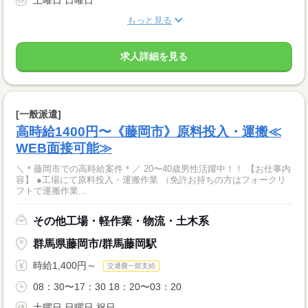
土曜日 日曜日
もっと見る
求人詳細を見る
[一般派遣]
高時給1400円〜《藤岡市》原料投入・運搬≪
WEB面接可能≫
＼＊藤岡市での高時給案件＊／ 20〜40歳男性活躍中！！ 【お仕事内
容】 ●工場にて原料投入・運搬作業 （免許お持ちの方はフォークリ
フトで運搬作業...
その他工場・軽作業・物流・土木系
群馬県藤岡市/群馬藤岡駅
時給1,400円～
交通費一部支給
08：30〜17：30 18：20〜03：20
土曜日 日曜日 祝日