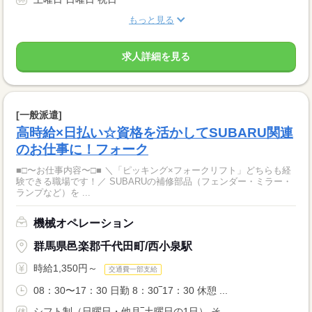
もっと見る
求人詳細を見る
[一般派遣]
高時給×日払い☆資格を活かしてSUBARU関連
のお仕事に！フォーク
■□〜お仕事内容〜□■ ＼「ピッキング×フォークリフト」どちらも経
験できる職場です！／ SUBARUの補修部品（フェンダー・ミラー・
ランプなど）を ...
機械オペレーション
群馬県邑楽郡千代田町/西小泉駅
時給1,350円～
交通費一部支給
08：30〜17：30 日勤 8：30‾17：30 休憩 ...
シフト制（日曜日・他月‾土曜日の1日） そ...