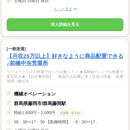
土曜日 日曜日 祝日
もっと見る
求人詳細を見る
[一般派遣]
【月収25万以上】好きなように商品配置できる
♪前橋中央営業所
＼フォークリフト作業でがっつり稼ぐ！／ ★高時給×シンプル作業で
安定収入★ 【お仕事内容】 ・商品の入出庫に伴う仕分け作業 ・在庫
管理（数のチ...
機械オペレーション
群馬県藤岡市/群馬藤岡駅
時給1,600円～2,000円
交通費一部支給
08：30〜17：30 【勤務時間】 ・8：30〜17...