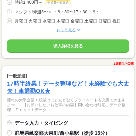
時給1,400円～
交通費全額支給
＜シフト制/週3〜＞ ・8：30〜17：30 ・9：...
月曜日 火曜日 水曜日 木曜日 金曜日 土曜日 日曜日 祝日
もっと見る
求人詳細を見る
1週間以内公開
[一般派遣]
17時半終業！データ整理など！未経験でも大丈
夫！車通勤OK★
憧れの大手企業！残業はほとんどなくプライベートも充実できます
よ☆ 【お願いしたいお仕事の内容】問い合わせ対応、データ整
理、Ｅｘｃｅｌデータ...
データ入力・タイピング
群馬県邑楽郡大泉町/西小泉駅（徒歩 15分）