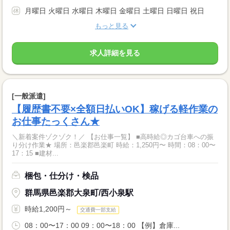
月曜日 火曜日 水曜日 木曜日 金曜日 土曜日 日曜日 祝日
もっと見る
求人詳細を見る
[一般派遣]
【履歴書不要×全額日払いOK】稼げる軽作業の
お仕事たっくさん★
＼新着案件ゾクゾク！／ 【お仕事一覧】 ■高時給◎カゴ台車への振
り分け作業★ 場所：邑楽郡邑楽町 時給：1,250円〜 時間：08：00〜
17：15 ■建材...
梱包・仕分け・検品
群馬県邑楽郡大泉町/西小泉駅
時給1,200円～
交通費一部支給
08：00〜17：00 09：00〜18：00 【例】倉庫...