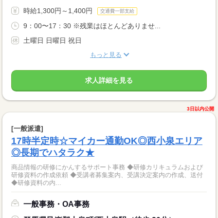
時給1,300円～1,400円
交通費一部支給
9：00〜17：30 ※残業はほとんどありませ...
土曜日 日曜日 祝日
もっと見る
求人詳細を見る
3日以内公開
[一般派遣]
17時半定時☆マイカー通勤OK◎西小泉エリア
◎長期でハタラク★
商品情報の研修にかんするサポート事務 ◆研修カリキュラムおよび
研修資料の作成依頼 ◆受講者募集案内、受講決定案内の作成、送付
◆研修資料の内...
一般事務・OA事務