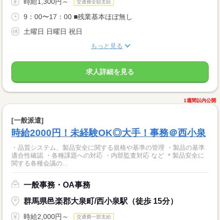
時給1,300円～
交通費全額支給
9：00〜17：00 ■残業基本ほぼ無し
土曜日 日曜日 祝日
もっと見る
求人詳細を見る
1週間以内公開
[一般派遣]
時給2000円！未経験OK◎大手！事務＠西小泉
・品質システム、製品安全に関する規格や基準の管理 ・製品の基準
適合性確認 ・各種課題への対応 ・内部監査対応 など ＊製品安全に
関する各種会議の...
一般事務・OA事務
群馬県邑楽郡大泉町/西小泉駅（徒歩 15分）
時給2,000円～
交通費一部支給