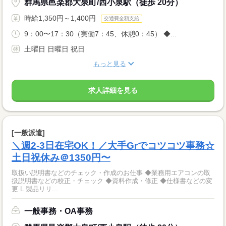
群馬県邑楽郡大泉町/西小泉駅（徒歩 20分）
時給1,350円～1,400円
交通費全額支給
9：00〜17：30（実働7：45、休憩0：45） ◆...
土曜日 日曜日 祝日
もっと見る
求人詳細を見る
[一般派遣]
＼週2-3日在宅OK！／大手Grでコツコツ事務☆
土日祝休み＠1350円〜
取扱い説明書などのチェック・作成のお仕事 ◆業務用エアコンの取
扱説明書などの校正・チェック ◆資料作成・修正 ◆仕様書などの変
更 L 製品リリ...
一般事務・OA事務