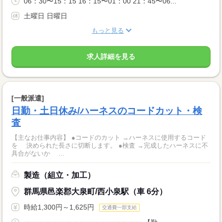
06：30〜15：15 16：15〜01：00 21：45〜06...
土曜日 日曜日
もっと見る
求人詳細を見る
[一般派遣]
日勤・土日休み/ハーネスのコードカット・検
査
【主なお仕事内容】 ●コードのカット →ハーネスに使用するコード
を 決められた長さに切断します。 ●検査 →完成したハーネスに不
具合がないか ...
製造（組立・加工）
群馬県邑楽郡大泉町/西小泉駅（車 6分）
時給1,300円～1,625円
交通費一部支給