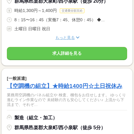
群馬県邑楽郡大泉町/西小泉駅（徒歩 20分）
時給1,300円～1,400円
交通費全額支給
8：15〜16：45（実働7：45、休憩0：45） ◆...
土曜日 日曜日 祝日
もっと見る
求人詳細を見る
[一般派遣]
【空調機の組立】★時給1400円☆土日祝休み
業務用空調機のパネル組立や 検査、梱包をお任せします。 ゆっくり
進むライン作業なので 未経験の方も安心してください♪ 上流から下
流まで、それぞ...
製造（組立・加工）
群馬県邑楽郡大泉町/西小泉駅（徒歩 5分）