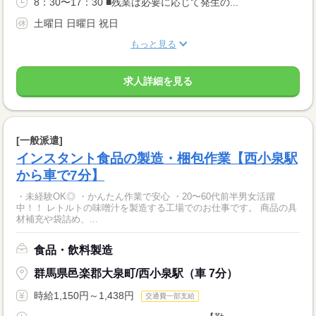
8：30〜17：30 ■残業は必要に応じて発生の...
土曜日 日曜日 祝日
もっと見る
求人詳細を見る
[一般派遣]
インスタント食品の製造・梱包作業【西小泉駅
から車で7分】
・未経験OK◎ ・かんたん作業で安心 ・20〜60代前半男女活躍
中！！ レトルトの味噌汁を製造する工場でのお仕事です。 商品の具
材補充や袋詰め、...
食品・飲料製造
群馬県邑楽郡大泉町/西小泉駅（車 7分）
時給1,150円～1,438円
交通費一部支給