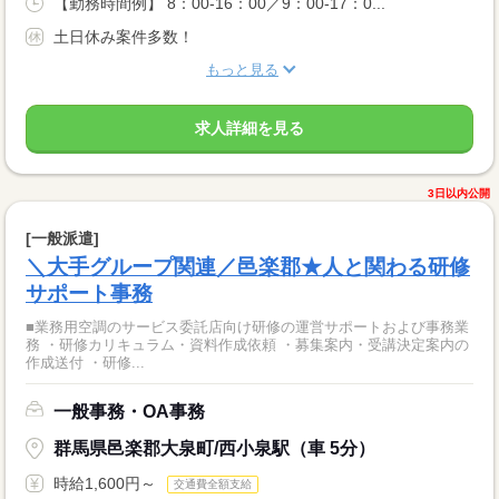
【勤務時間例】 8：00-16：00／9：00-17：0...
土日休み案件多数！
もっと見る
求人詳細を見る
3日以内公開
[一般派遣]
＼大手グループ関連／邑楽郡★人と関わる研修
サポート事務
■業務用空調のサービス委託店向け研修の運営サポートおよび事務業
務 ・研修カリキュラム・資料作成依頼 ・募集案内・受講決定案内の
作成送付 ・研修...
一般事務・OA事務
群馬県邑楽郡大泉町/西小泉駅（車 5分）
時給1,600円～
交通費全額支給