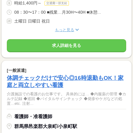
時給1,400円～
交通費一部支給
08：30〜17：00 ■残業…月30H〜40H ■休憩...
土曜日 日曜日 祝日
もっと見る
求人詳細を見る
[一般派遣]
体調チェックだけで安心◎16時退勤もOK！家
庭と両立しやすい看護
介護施設での看護のお仕事です。 具体的には… ◆内服薬の管理 ◆カ
ルテ記録 ◆巡回 ◆バイタルサインチェック ◆発疹やケガなどの処
置…etc. 注射...
看護師・准看護師
群馬県邑楽郡大泉町/小泉町駅