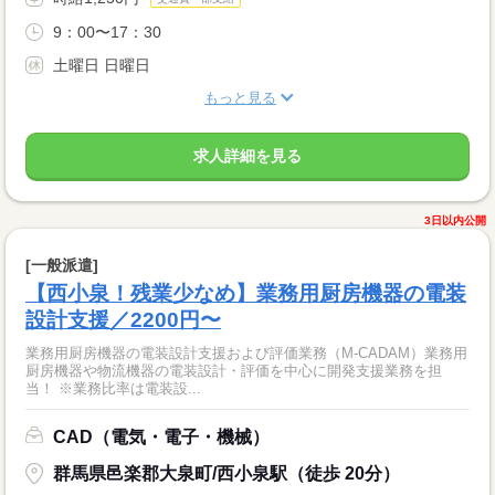
9：00〜17：30
土曜日 日曜日
もっと見る
求人詳細を見る
3日以内公開
[一般派遣]
【西小泉！残業少なめ】業務用厨房機器の電装
設計支援／2200円〜
業務用厨房機器の電装設計支援および評価業務（M-CADAM）業務用
厨房機器や物流機器の電装設計・評価を中心に開発支援業務を担
当！ ※業務比率は電装設...
CAD（電気・電子・機械）
群馬県邑楽郡大泉町/西小泉駅（徒歩 20分）