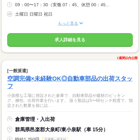
09：00〜17：30（実働 07：45、休憩 00：45...
土曜日 日曜日 祝日
もっと見る
求人詳細を見る
1週間以内公開
[一般派遣]
空調完備×未経験OK◎自動車部品の出荷スタッ
フ
小規模な工場に併設された倉庫で、自動車部品や建材のピッキン
グ、梱包、出荷作業を行います。 扱う製品は5〜60センチ程度で、指
定された数量を箱に詰...
倉庫管理・入出荷
群馬県邑楽郡大泉町/東小泉駅（車 15分）
時給1,250円
交通費一部支給