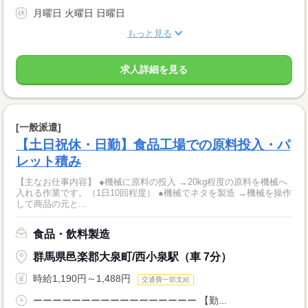
月曜日 火曜日 日曜日
もっと見る
求人詳細を見る
[一般派遣]
【土日祝休・日勤】食品工場での原料投入・パ
レット積み
【主なお仕事内容】 ●機械に原料の投入 →20kg程度の原料を機械へ
入れる作業です。（1日10回程度） ●機械でネタを製造 →機械を操作
して商品の元と...
食品・飲料製造
群馬県邑楽郡大泉町/西小泉駅（車 7分）
時給1,190円～1,488円
交通費一部支給
ーーーーーーーーーーーーーーーーー 【勤...