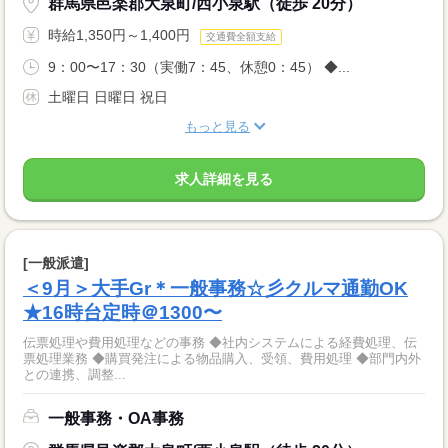
群馬県邑楽郡大泉町/西小泉駅（徒歩 20分）
時給1,350円～1,400円
交通費全額支給
9：00〜17：30（実働7：45、休憩0：45） ◆...
土曜日 日曜日 祝日
もっと見る
求人詳細を見る
[一般派遣]
＜9月＞大手Gr＊一般事務☆彡クルマ通勤OK
★16時台定時＠1300〜
伝票処理や費用処理などの事務 ◆社内システムによる経費処理、伝
票処理業務 ◆購買発注による物品購入、受領、費用処理 ◆部門内外
との連携、調整...
一般事務・OA事務