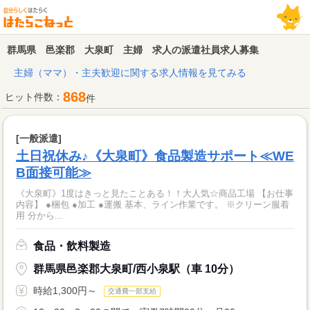
群馬県 邑楽郡 大泉町 主婦 求人の派遣社員求人募集
主婦（ママ）・主夫歓迎に関する求人情報を見てみる
868
ヒット件数：
件
[一般派遣]
土日祝休み♪《大泉町》食品製造サポート≪WE
B面接可能≫
《大泉町》1度はきっと見たことある！！大人気☆商品工場 【お仕事
内容】 ●梱包 ●加工 ●運搬 基本、ライン作業です。 ※クリーン服着
用 分から...
食品・飲料製造
群馬県邑楽郡大泉町/西小泉駅（車 10分）
時給1,300円～
交通費一部支給