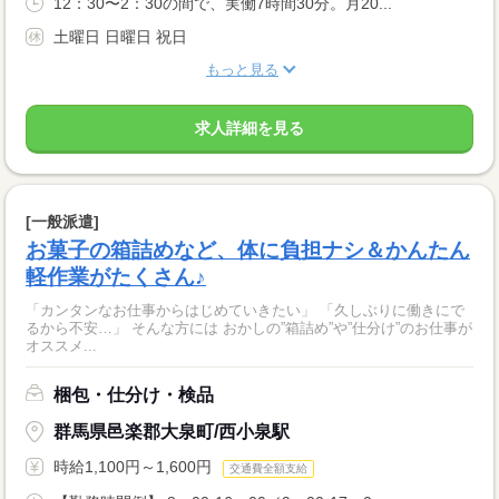
12：30〜2：30の間で、実働7時間30分。月20...
土曜日 日曜日 祝日
もっと見る
求人詳細を見る
[一般派遣]
お菓子の箱詰めなど、体に負担ナシ＆かんたん
軽作業がたくさん♪
「カンタンなお仕事からはじめていきたい」 「久しぶりに働きにで
るから不安…」 そんな方には おかしの”箱詰め”や”仕分け”のお仕事が
オススメ...
梱包・仕分け・検品
群馬県邑楽郡大泉町/西小泉駅
時給1,100円～1,600円
交通費全額支給