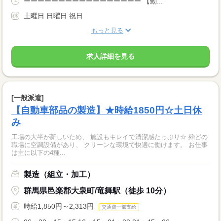
ーーーーーーーーーーーーーーーーー 【勤...
土曜日 日曜日 祝日
もっと見る
求人詳細を見る
[一般派遣]
【自動車部品の製造】★時給1850円☆土日休
み
工場の大半が新しいため、 施設もキレイで清潔感たっぷり☆ 殆どの
職場に空調設備があり、 クリーンな環境で快適に働けます。 お仕事
は主に以下の4種...
製造（組立・加工）
群馬県邑楽郡大泉町/竜舞駅（徒歩 10分）
時給1,850円～2,313円
交通費一部支給