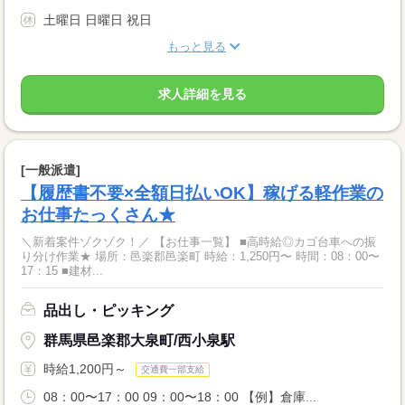
土曜日 日曜日 祝日
もっと見る
求人詳細を見る
[一般派遣]
【履歴書不要×全額日払いOK】稼げる軽作業の
お仕事たっくさん★
＼新着案件ゾクゾク！／ 【お仕事一覧】 ■高時給◎カゴ台車への振
り分け作業★ 場所：邑楽郡邑楽町 時給：1,250円〜 時間：08：00〜
17：15 ■建材...
品出し・ピッキング
群馬県邑楽郡大泉町/西小泉駅
時給1,200円～
交通費一部支給
08：00〜17：00 09：00〜18：00 【例】倉庫...