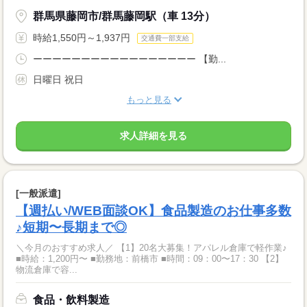
群馬県藤岡市/群馬藤岡駅（車 13分）
時給1,550円～1,937円
交通費一部支給
ーーーーーーーーーーーーーーーーー 【勤...
日曜日 祝日
もっと見る
求人詳細を見る
[一般派遣]
【週払い/WEB面談OK】食品製造のお仕事多数
♪短期〜長期まで◎
＼今月のおすすめ求人／ 【1】20名大募集！アパレル倉庫で軽作業♪
■時給：1,200円〜 ■勤務地：前橋市 ■時間：09：00〜17：30 【2】
物流倉庫で容...
食品・飲料製造