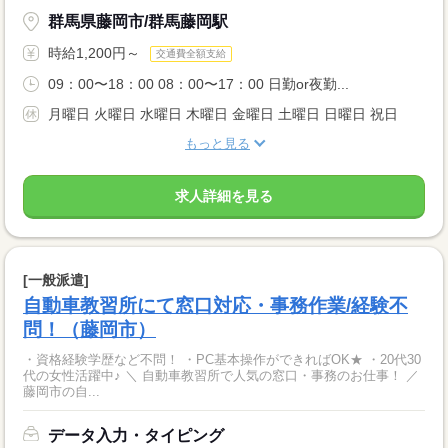
群馬県藤岡市/群馬藤岡駅
時給1,200円～
交通費全額支給
09：00〜18：00 08：00〜17：00 日勤or夜勤...
月曜日 火曜日 水曜日 木曜日 金曜日 土曜日 日曜日 祝日
もっと見る
求人詳細を見る
[一般派遣]
自動車教習所にて窓口対応・事務作業/経験不
問！（藤岡市）
・資格経験学歴など不問！ ・PC基本操作ができればOK★ ・20代30
代の女性活躍中♪ ＼ 自動車教習所で人気の窓口・事務のお仕事！ ／
藤岡市の自...
データ入力・タイピング