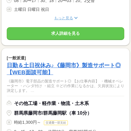
08：30〜17：30、18：20〜03：20。2交替
土曜日 日曜日 祝日
もっと見る
求人詳細を見る
[一般派遣]
日勤＆土日祝休み♪《藤岡市》製造サポート◎
【WEB面談可能】
《藤岡市》電子部品の製造サポート◎ 【お仕事内容】 ・機械オペレ
ーター ・ハンダ付け ・組立 ※どの作業になるかは、欠員状況により
決定します。 ...
その他工場・軽作業・物流・土木系
群馬県藤岡市/群馬藤岡駅（車 10分）
時給1,300円～
交通費一部支給