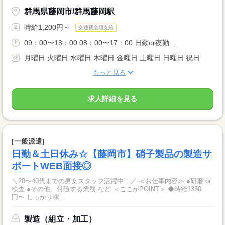
群馬県藤岡市/群馬藤岡駅
時給1,200円～
交通費全額支給
09：00〜18：00 08：00〜17：00 日勤or夜勤...
月曜日 火曜日 水曜日 木曜日 金曜日 土曜日 日曜日 祝日
もっと見る
求人詳細を見る
[一般派遣]
日勤＆土日休み☆【藤岡市】硝子製品の製造サ
ポートWEB面接◎
＼20〜40代までの男女スタッフ活躍中！／ ≪お仕事内容≫ ●研磨 or
検査 ●その他、付随する業務 など ＜ここがPOINT＞ ◆時給1350
円〜 しっかり稼...
製造（組立・加工）