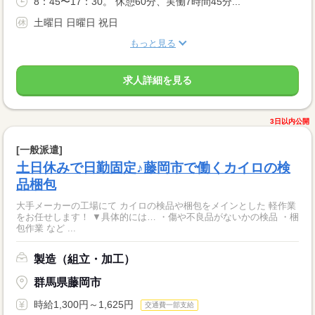
8：45〜17：30。 休憩60分、実働7時間45分...
土曜日 日曜日 祝日
もっと見る
求人詳細を見る
3日以内公開
[一般派遣]
土日休みで日勤固定♪藤岡市で働くカイロの検
品梱包
大手メーカーの工場にて カイロの検品や梱包をメインとした 軽作業
をお任せします！ ▼具体的には… ・傷や不良品がないかの検品 ・梱
包作業 など ...
製造（組立・加工）
群馬県藤岡市
時給1,300円～1,625円
交通費一部支給