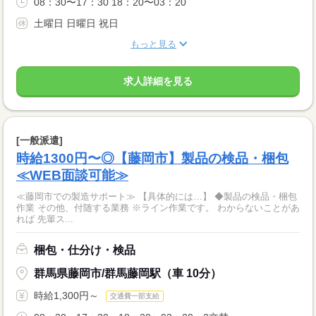
08：30〜17：30 18：20〜03：20
土曜日 日曜日 祝日
もっと見る
求人詳細を見る
[一般派遣]
時給1300円〜◎【藤岡市】製品の検品・梱包
≪WEB面談可能≫
≪藤岡市での製造サポート≫ 【具体的には…】 ◆製品の検品・梱包
作業 その他、付随する業務 ※ライン作業です。 わからないことがあ
れば 先輩ス...
梱包・仕分け・検品
群馬県藤岡市/群馬藤岡駅（車 10分）
時給1,300円～
交通費一部支給