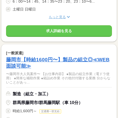
6：00〜14：45、14：35〜23：20、23：10〜6...
土曜日 日曜日
もっと見る
求人詳細を見る
[一般派遣]
藤岡市【時給1600円〜】製品の組立◎≪WEB
面談可能≫
〜藤岡市大人気案件〜 【お仕事内容】 ●製品の組立作業（電ドラ使
用） ●簡単な補助作業 ●箱詰め作業 その他付付随する業務 分からな
いことがあっ...
製造（組立・加工）
群馬県藤岡市/群馬藤岡駅（車 10分）
時給1,600円～
交通費一部支給