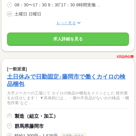
08：30〜17：30 8：30‾17：30 8時間実働 ...
土曜日 日曜日
もっと見る
求人詳細を見る
3日以内公開
[一般派遣]
土日休みで日勤固定♪藤岡市で働くカイロの検
品梱包
大手メーカーの工場にて カイロの検品や梱包をメインとした 軽作業
をお任せします！ ▼具体的には… ・傷や不良品がないかの検品 ・梱
包作業 など ...
製造（組立・加工）
群馬県藤岡市
時給1,300円～1,625円
交通費一部支給