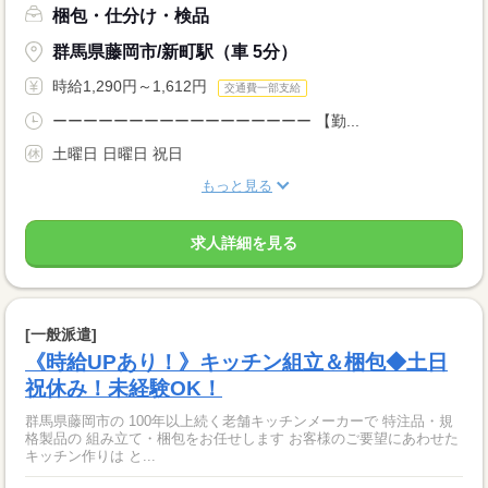
梱包・仕分け・検品
群馬県藤岡市/新町駅（車 5分）
時給1,290円～1,612円
交通費一部支給
ーーーーーーーーーーーーーーーーー 【勤...
土曜日 日曜日 祝日
もっと見る
求人詳細を見る
[一般派遣]
《時給UPあり！》キッチン組立＆梱包◆土日
祝休み！未経験OK！
群馬県藤岡市の 100年以上続く老舗キッチンメーカーで 特注品・規
格製品の 組み立て・梱包をお任せします お客様のご要望にあわせた
キッチン作りは と...