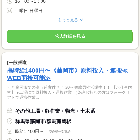
16：00〜1：00
土曜日 日曜日
もっと見る
求人詳細を見る
[一般派遣]
高時給1400円〜《藤岡市》原料投入・運搬≪
WEB面接可能≫
＼＊藤岡市での高時給案件＊／ 20〜40歳男性活躍中！！ 【お仕事内
容】 ●工場にて原料投入・運搬作業 （免許お持ちの方はフォークリ
フトで運搬作業...
その他工場・軽作業・物流・土木系
群馬県藤岡市/群馬藤岡駅
時給1,400円～
交通費一部支給