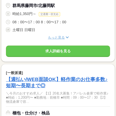
群馬県藤岡市/北藤岡駅
時給1,350円～
交通費一部支給
08：00〜17：00 8：00〜17：00
土曜日 日曜日
もっと見る
求人詳細を見る
[一般派遣]
【週払い/WEB面談OK】軽作業のお仕事多数♪
短期〜長期まで◎
＼今月のおすすめ求人／ 【1】20名大募集！アパレル倉庫で軽作業♪
■時給：1,200円〜 ■勤務地：前橋市 ■時間：09：00〜17：30 【2】
物流倉庫で容...
梱包・仕分け・検品