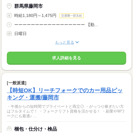
群馬県藤岡市
時給1,180円～1,475円
交通費一部支給
ーーーーーーーーーーーーーーーーー 【勤...
日曜日
もっと見る
求人詳細を見る
[一般派遣]
【時短OK】リーチフォークでのカー用品ピッ
キング・運搬/藤岡市
・午後からの短時間でプライベートと両立◎ ・がっつり稼ぎたい方
はフルタイムで！ ・フォークリフト資格を活かせる！ ・副業やWワ
ークにも最適♪ ...
梱包・仕分け・検品