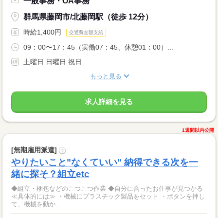
一般事務・OA事務
群馬県藤岡市/北藤岡駅（徒歩 12分）
時給1,400円
交通費全額支給
09：00〜17：45（実働07：45、休憩01：00）...
土曜日 日曜日 祝日
もっと見る
求人詳細を見る
1週間以内公開
[無期雇用派遣]
?
やりたいこと"なくていい" 納得できる次を一
緒に探そ？組立etc
◆組立・梱包などのこつこつ作業 ◆自分に合ったお仕事が見つかる
≪具体的には≫ ・機械にプラスチック製品をセット ・ボタンを押し
て、機械を動か...