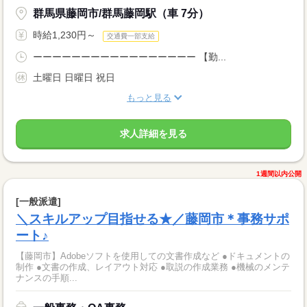
群馬県藤岡市/群馬藤岡駅（車 7分）
時給1,230円～
交通費一部支給
ーーーーーーーーーーーーーーーーー 【勤...
土曜日 日曜日 祝日
もっと見る
求人詳細を見る
1週間以内公開
[一般派遣]
＼スキルアップ目指せる★／藤岡市＊事務サポ
ート♪
【藤岡市】Adobeソフトを使用しての文書作成など ●ドキュメントの
制作 ●文書の作成、レイアウト対応 ●取説の作成業務 ●機械のメンテ
ナンスの手順...