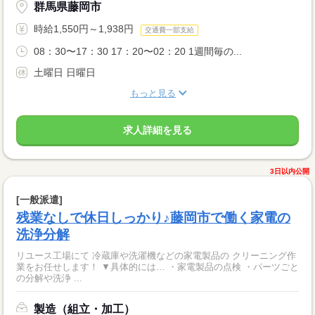
群馬県藤岡市
時給1,550円～1,938円
交通費一部支給
08：30〜17：30 17：20〜02：20 1週間毎の...
土曜日 日曜日
もっと見る
求人詳細を見る
3日以内公開
[一般派遣]
残業なしで休日しっかり♪藤岡市で働く家電の
洗浄分解
リユース工場にて 冷蔵庫や洗濯機などの家電製品の クリーニング作
業をお任せします！ ▼具体的には… ・家電製品の点検 ・パーツごと
の分解や洗浄 ...
製造（組立・加工）