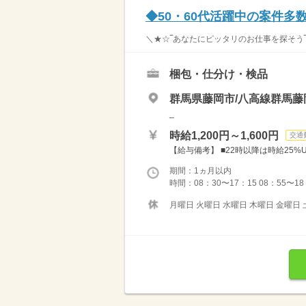
◆50・60代活躍中の案件多
＼★☆‾あなたにピッタリのお仕事を探そう‾☆
梱包・仕分け・検品
群馬県藤岡市/八高線群馬藤
_
時給1,200円～1,600円
交通
【給与備考】 ■22時以降は時給25%UP！ ■週払いOK！
期間：1ヵ月以内
時間：08：30〜17：15 08：55〜18：00 15：
月曜日 火曜日 水曜日 木曜日 金曜日 