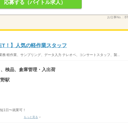
応募する（バイトル求人）
お仕事No.：
B
ET！】人気の軽作業スタッフ
務 軽作業、サンプリング、データ入力 テレオペ、コンサートスタッフ、製...
り、検品、倉庫管理・入出荷
賀野駅
最短1日〜就業可！
もっと見る