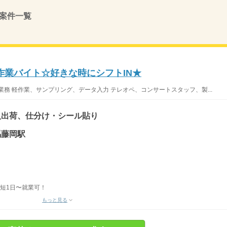
案件一覧
作業バイト☆好きな時にシフトIN★
務 軽作業、サンプリング、データ入力 テレオペ、コンサートスタッフ、製...
入出荷、仕分け・シール貼り
馬藤岡駅
最短1日〜就業可！
もっと見る