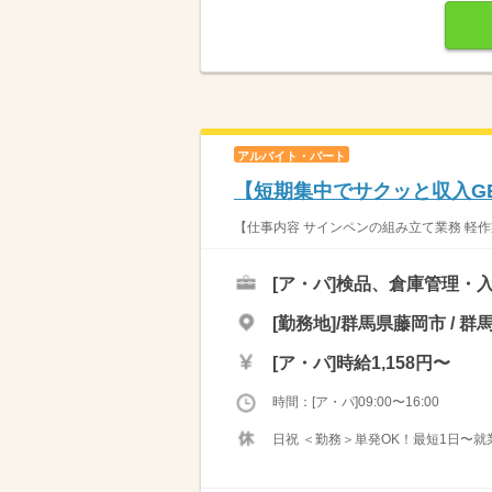
アルバイト・パート
【短期集中でサクッと収入G
【仕事内容 サインペンの組み立て業務 軽作
[ア・パ]
検品、倉庫管理・入
[勤務地]/群馬県藤岡市 / 群
[ア・パ]
時給1,158円〜
時間：[ア・パ]09:00〜16:00
日祝 ＜勤務＞単発OK！最短1日〜就