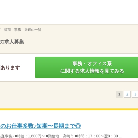
】
市 短期 事務 派遣の一覧
の求人募集
事務・オフィス系
があります
に関する求人情報を見てみる
1
2
3
務のお仕事多数♪短期〜長期まで◎
♪ ■時給：1,600円〜 ■勤務地：高崎市 ■時間：17：00〜翌8：30 ...