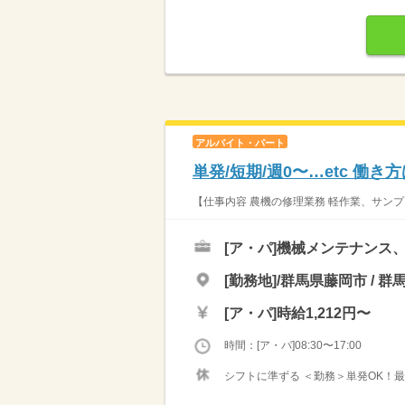
アルバイト・パート
単発/短期/週0〜…etc 働
【仕事内容 農機の修理業務 軽作業、サンプ
[ア・パ]
機械メンテナンス
[勤務地]/群馬県藤岡市 / 群
[ア・パ]
時給1,212円〜
時間：[ア・パ]08:30〜17:00
シフトに準ずる ＜勤務＞単発OK！