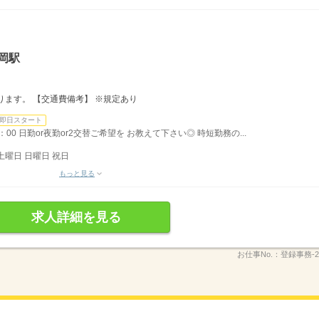
岡駅
ります。 【交通費備考】 ※規定あり
即日スタート
17：00 日勤or夜勤or2交替ご希望を お教えて下さい◎ 時短勤務の...
土曜日 日曜日 祝日
もっと見る
求人詳細を見る
お仕事No.：
登録事務-2