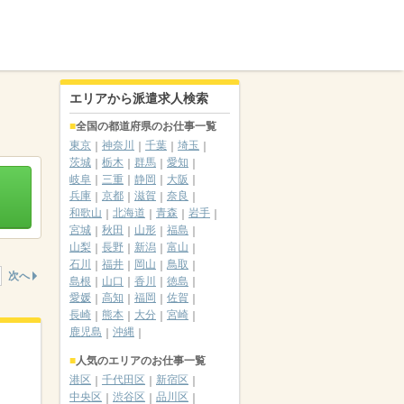
エリアから派遣求人検索
全国の都道府県のお仕事一覧
東京
神奈川
千葉
埼玉
茨城
栃木
群馬
愛知
岐阜
三重
静岡
大阪
兵庫
京都
滋賀
奈良
和歌山
北海道
青森
岩手
宮城
秋田
山形
福島
山梨
長野
新潟
富山
石川
福井
岡山
鳥取
次へ
島根
山口
香川
徳島
愛媛
高知
福岡
佐賀
長崎
熊本
大分
宮崎
鹿児島
沖縄
人気のエリアのお仕事一覧
港区
千代田区
新宿区
中央区
渋谷区
品川区