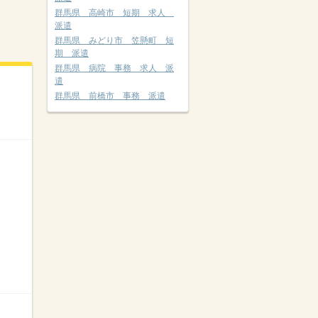
群馬県 高崎市 短期 求人
派遣
群馬県 みどり市 笠懸町 短
期 派遣
群馬県 病院 事務 求人 派
遣
群馬県 前橋市 事務 派遣