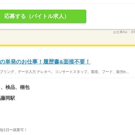
応募する（バイトル求人）
お仕事No.：
B
の単発のお仕事！履歴書&面接不要！
プリング、データ入力 テレオペ、コンサートスタッフ、製造、フード、販売e...
り、検品、梱包
馬藤岡駅
最短1日〜就業可！