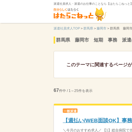
派遣社員求人・派遣のお仕事のことなら【はたらこねっと
派遣社員求人TOP
>
群馬県
>
藤岡市
>
群馬県 藤岡
群馬県 藤岡市 短期 事務 派遣
このテーマに関連するページ
67
件中 / 1～25件を表示
一般派遣
【週払い/WEB面談OK】事
＼今月のおすすめ求人／ 【1】総合病院で当直事務