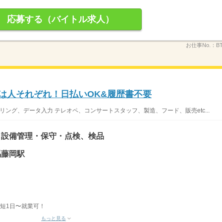
応募する（バイトル求人）
お仕事No.：
B
き方は人それぞれ！日払いOK&履歴書不要
リング、データ入力 テレオペ、コンサートスタッフ、製造、フード、販売etc...
、設備管理・保守・点検、検品
馬藤岡駅
最短1日〜就業可！
もっと見る