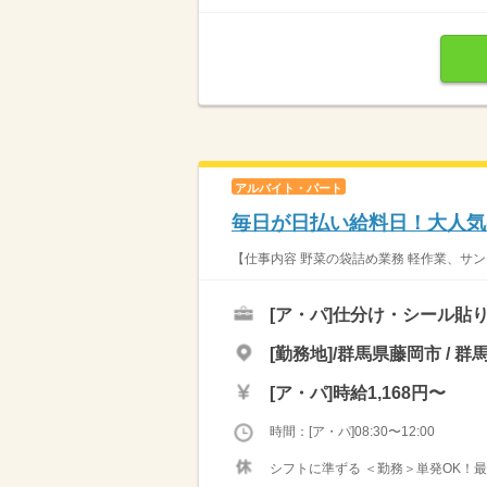
アルバイト・パート
毎日が日払い給料日！大人気
【仕事内容 野菜の袋詰め業務 軽作業、サン
[ア・パ]
仕分け・シール貼
[勤務地]/群馬県藤岡市 / 群
[ア・パ]
時給1,168円〜
時間：[ア・パ]08:30〜12:00
シフトに準ずる ＜勤務＞単発OK！