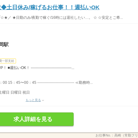
数◆土日休み/稼げるお仕事！！週払いOK
★／ ★日勤のみ/夜勤で稼ぐ/16時には退社したい…。 ☆ ☆安定とご希...
岡駅
費一部支給
 ---------------------------------...
45〜00：45 ------------------------------ ≪勤務時...
土曜日 日曜日 祝日
もっと見る
求人詳細を見る
お仕事No.：
高崎（常勤フリー