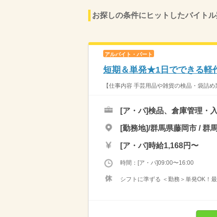
お探しの条件にヒットしたバイトル
アルバイト・パート
短期＆単発★1日でできる軽
【仕事内容 手芸用品や雑貨の検品・袋詰め業
[ア・パ]
検品、倉庫管理・
[勤務地]/群馬県藤岡市 / 群
[ア・パ]
時給1,168円〜
時間：[ア・パ]09:00〜16:00
シフトに準ずる ＜勤務＞単発OK！