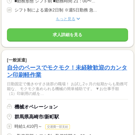
■勤務形態 シフト制 ■勤務時間 21：00〜...
シフト制による週休2日制 ※週5日勤務 急...
もっと見る
求人詳細を見る
[一般派遣]
自分のペースでモクモク！未経験歓迎のカンタ
ン印刷軽作業
日勤固定で働きやすさ抜群の職場！ お試し2ヶ月の短期からも勤務可
能な、 モクモク進められる機械の簡単補助です。 ▼お仕事手順
（1）印刷用の紙を...
機械オペレーション
群馬県高崎市/新町駅
時給1,410円～
交通費一部支給