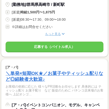
[勤務地]/群馬県高崎市 / 新町駅
[派遣]
時給1,500円〜1,875円
[派遣]08:30〜17:30、09:00〜18:00
※詳細はお問合せください
もっと見る
応募する（バイトル求人）
[ア・パ]
＼単発×短期OK★／お菓子やティッシュ配りな
ど◎経験者大歓迎♪
お客様の依頼に応じた 様々なPR活動をお任せします 具体的には テ
ィッシュ配り お菓子配り など 販促のために パチンコ店来場のお客
様へ 上記オシゴ...
[ア・パ]イベントコンパニオン、モデル、キャンペ