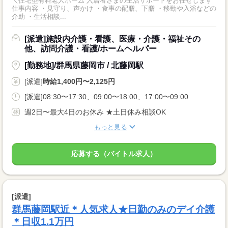
＼住宅型有料老人ホーム 入居者さまの生活サポートをお任せします
仕事内容 ・見守り、声かけ ・食事の配膳、下膳 ・移動や入浴などの
介助 ・生活相談...
[派遣]施設内介護・看護、医療・介護・福祉その
他、訪問介護・看護/ホームヘルパー
[勤務地]/群馬県藤岡市 / 北藤岡駅
[派遣]
時給1,400円〜2,125円
[派遣]08:30〜17:30、09:00〜18:00、17:00〜09:00
週2日〜最大4日のお休み ★土日休み相談OK
もっと見る
応募する（バイトル求人）
[派遣]
群馬藤岡駅近＊人気求人★日勤のみのデイ介護
＊日収1.1万円