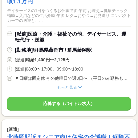
収1.1万円
デイサービスの1日をつくるお仕事です 午前:お迎え→健康チェック
補助→入浴などの生活介助 午後:レク→おやつ→お見送り コンパクト
カーでの送迎と、...
[派遣]医療・介護・福祉その他、デイサービス、運
転代行・送迎
[勤務地]/群馬県藤岡市 / 群馬藤岡駅
[派遣]
時給1,400円〜2,125円
[派遣]08:00〜17:00、09:00〜18:00
▼日曜は固定休 その他曜日で週3日〜 （平日のみ勤務も相談OK！）
もっと見る
応募する（バイトル求人）
[派遣]
北藤岡駅近＊シニア向け住宅の介護職！経験不