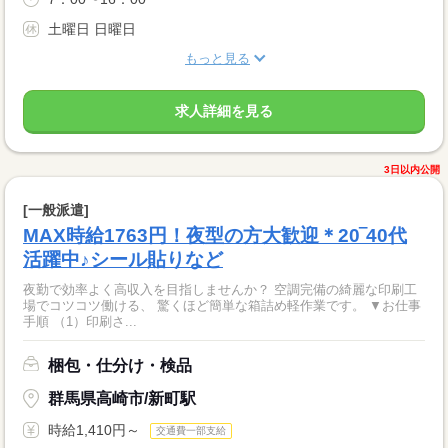
土曜日 日曜日
もっと見る
求人詳細を見る
3日以内公開
[一般派遣]
MAX時給1763円！夜型の方大歓迎＊20‾40代
活躍中♪シール貼りなど
夜勤で効率よく高収入を目指しませんか？ 空調完備の綺麗な印刷工
場でコツコツ働ける、 驚くほど簡単な箱詰め軽作業です。 ▼お仕事
手順 （1）印刷さ...
梱包・仕分け・検品
群馬県高崎市/新町駅
時給1,410円～
交通費一部支給