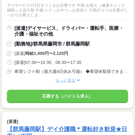
デイサービスの1日をつくるお仕事です 午前:お迎え→健康チェック
補助→入浴介助 午後:レク→おやつ→お見送り 介助のコツは先輩がし
っかりお教えしま...
[派遣]デイサービス、ドライバー・運転手、医療・
介護・福祉その他
[勤務地]/群馬県藤岡市 / 群馬藤岡駅
[派遣]
時給1,400円〜2,125円
[派遣]07:30〜16:30、08:30〜17:30
希望シフト制（最大週4日休み可能） ◆希望休取得できます♪
もっと見る
応募する（バイトル求人）
[派遣]
【群馬藤岡駅】デイ介護職＊運転好き歓迎★日