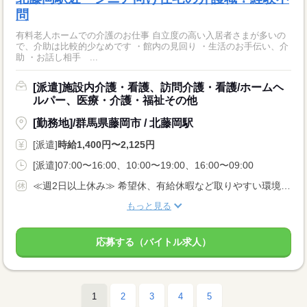
問
有料老人ホームでの介護のお仕事 自立度の高い入居者さまが多いの
で、介助は比較的少なめです ・館内の見回り ・生活のお手伝い、介
助 ・お話し相手 ...
[派遣]施設内介護・看護、訪問介護・看護/ホームヘ
ルパー、医療・介護・福祉その他
[勤務地]/群馬県藤岡市 / 北藤岡駅
[派遣]
時給1,400円〜2,125円
[派遣]07:00〜16:00、10:00〜19:00、16:00〜09:00
≪週2日以上休み≫ 希望休、有給休暇など取りやすい環境です。 固定曜日の勤務や平日のみ勤務など、相談OK！
もっと見る
応募する（バイトル求人）
1
2
3
4
5