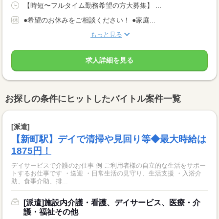
【時短〜フルタイム勤務希望の方大募集】 ...
●希望のお休みをご相談ください！ ●家庭...
もっと見る
求人詳細を見る
お探しの条件にヒットしたバイトル案件一覧
[派遣]
【新町駅】デイで清掃や見回り等◆最大時給は
1875円！
デイサービスで介護のお仕事 例 ご利用者様の自立的な生活をサポー
トするお仕事です ・送迎 ・日常生活の見守り、生活支援 ・入浴介
助、食事介助、排...
[派遣]施設内介護・看護、デイサービス、医療・介
護・福祉その他