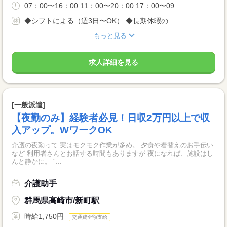
07：00〜16：00 11：00〜20：00 17：00〜09...
◆シフトによる（週3日〜OK） ◆長期休暇の...
もっと見る
求人詳細を見る
[一般派遣]
【夜勤のみ】経験者必見！日収2万円以上で収
入アップ。WワークOK
介護の夜勤って 実はモクモク作業が多め。 夕食や着替えのお手伝い
など 利用者さんとお話する時間もありますが 夜になれば、施設はし
んと静かに。 "...
介護助手
群馬県高崎市/新町駅
時給1,750円
交通費全額支給