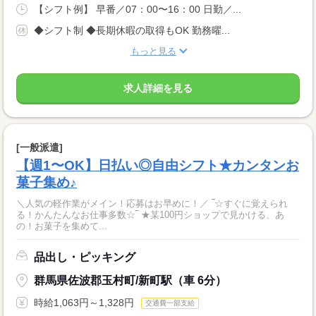
【シフト例】 早番／07：00〜16：00 日勤／...
◆シフト制 ◆長期休暇の取得もOK 勤務曜...
もっと見る
求人詳細を見る
[一般派遣]
【週1〜OK】日払い◎自由シフト★カンタンお
菓子集め♪
＼人気の軽作業がメイン！応募はお早めに！／ ‾☆すぐに覚えられ
る！かんたんなお仕事多数☆‾ ★某100円ショップで見かける、あ
の！お菓子を集めて...
品出し・ピッキング
群馬県佐波郡玉村町/新町駅（車 6分）
時給1,063円～1,328円
交通費一部支給