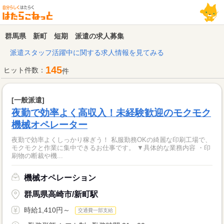
群馬県 新町 短期 派遣の求人募集
派遣スタッフ活躍中に関する求人情報を見てみる
145
ヒット件数：
件
[一般派遣]
夜勤で効率よく高収入！未経験歓迎のモクモク
機械オペレーター
夜勤で効率よくしっかり稼ぎう！ 私服勤務OKの綺麗な印刷工場で、
モクモクと作業に集中できるお仕事です。 ▼具体的な業務内容 ・印
刷物の断裁や機...
機械オペレーション
群馬県高崎市/新町駅
時給1,410円～
交通費一部支給