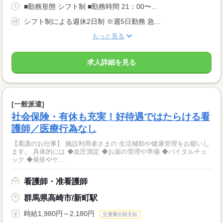
■勤務形態 シフト制 ■勤務時間 21：00〜...
シフト制による週休2日制 ※週5日勤務 急...
もっと見る
求人詳細を見る
[一般派遣]
社会保険・有休も充実！好待遇ではたらける看
護師／医療行為なし
【看護のお仕事】 施設利用者さまの 生活補助や健康管理をお願いし
ます。 具体的には ◆血圧測定 ◆お薬の管理や準備 ◆バイタルチェ
ック ◆発疹やケ...
看護師・准看護師
群馬県高崎市/新町駅
時給1,980円～2,180円
交通費全額支給