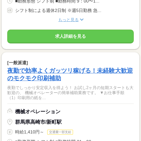
■勤務形態 シフト制 ■勤務時間 9：00〜1...
シフト制による週休2日制 ※週5日勤務 急...
もっと見る
求人詳細を見る
[一般派遣]
夜勤で効率よくガッツリ稼げる！未経験大歓迎
のモクモク印刷補助
夜勤でしっかり安定収入を得よう！ お試し2ヶ月の短期スタートも大
歓迎の、 機械オペレーターの簡単補助業務です。 ▼お仕事手順
（1）印刷用の紙を...
機械オペレーション
群馬県高崎市/新町駅
時給1,410円～
交通費一部支給