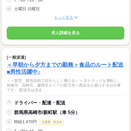
7：00〜16：00
土曜日 日曜日
もっと見る
求人詳細を見る
[一般派遣]
＜早朝から夕方までの勤務＞食品のルート配送
■男性活躍中♪
＜＜髪型、髪色自由で自分らしく働ける＞＞ 2tトラックを運転し、
前橋市、高崎市、藤岡市エリアの取引先へ商品をお届けするお仕事
です。 配送先は決ま...
ドライバー・配達・配送
群馬県高崎市/新町駅（車 5分）
時給1,470円
交通費一部支給
7：00〜16：00