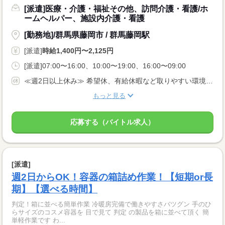
[派遣]医療・介護・福祉その他、訪問介護・看護/ホ
ームヘルパー、施設内介護・看護
[勤務地]/群馬県藤岡市 / 群馬藤岡駅
[派遣]
時給1,400円〜2,125円
[派遣]07:00〜16:00、10:00〜19:00、16:00〜09:00
≪週2日以上休み≫ 希望休、有給休暇など取りやすい環境です。 固定曜日の勤務や平日のみ勤務など、相談OK！
もっと見る
応募する（バイトル求人）
[派遣]
週2日からOK！容器の箱詰め作業！【短期or長
期】【選べる時間】
判定！箱に並べる簡単作業 冷暖房完備で働きやすさバツグン 手のひ
らサイズのコスメ容器を 目で見て 判定 の製品を箱に並べて頂く 簡
単軽作業です わ...