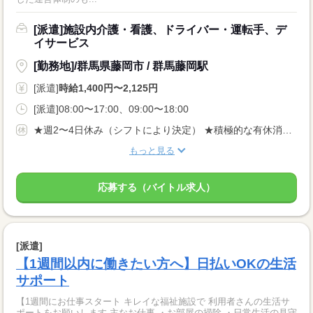
[派遣]施設内介護・看護、ドライバー・運転手、デ
イサービス
[勤務地]/群馬県藤岡市 / 群馬藤岡駅
[派遣]
時給1,400円〜2,125円
[派遣]08:00〜17:00、09:00〜18:00
★週2〜4日休み（シフトにより決定） ★積極的な有休消化推奨
もっと見る
応募する（バイトル求人）
[派遣]
【1週間以内に働きたい方へ】日払いOKの生活
サポート
【1週間にお仕事スタート キレイな福祉施設で 利用者さんの生活サ
ポートをお願いします 主なお仕事 ・お部屋の掃除 ・日常生活の見守