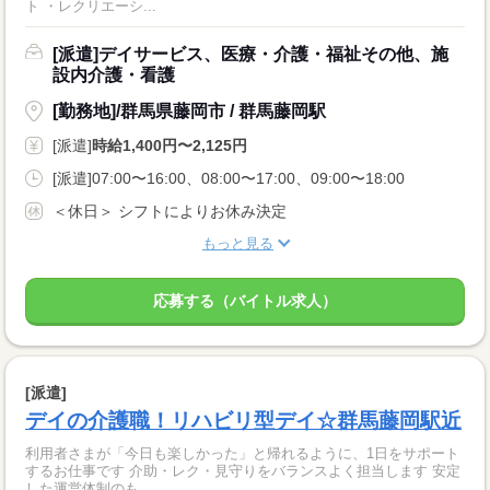
ト ・レクリエーシ...
[派遣]デイサービス、医療・介護・福祉その他、施
設内介護・看護
[勤務地]/群馬県藤岡市 / 群馬藤岡駅
[派遣]
時給1,400円〜2,125円
[派遣]07:00〜16:00、08:00〜17:00、09:00〜18:00
＜休日＞ シフトによりお休み決定
もっと見る
応募する（バイトル求人）
[派遣]
デイの介護職！リハビリ型デイ☆群馬藤岡駅近
利用者さまが「今日も楽しかった」と帰れるように、1日をサポート
するお仕事です 介助・レク・見守りをバランスよく担当します 安定
した運営体制のも...