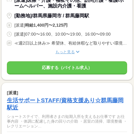
[派遣]医療・介護・福祉その他、訪問介護・看護/ホ
ームヘルパー、施設内介護・看護
[勤務地]/群馬県藤岡市 / 群馬藤岡駅
[派遣]
時給1,400円〜2,125円
[派遣]07:00〜16:00、10:00〜19:00、16:00〜09:00
≪週2日以上休み≫ 希望休、有給休暇など取りやすい環境です。 固定曜日の勤務や平日のみ勤務など、相談OK！
もっと見る
応募する（バイトル求人）
[派遣]
生活サポートSTAFF/資格支援あり☆群馬藤岡
駅近
ショートステイで、利用者さまの短期入所を支えるお仕事です お仕
事内容 ・体調に配慮した身の回りの介助 ・居室の清掃、環境整備 ・
レクリエーション...