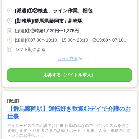
[派遣]①②検査、ライン作業、梱包
[勤務地]/群馬県藤岡市 / 高崎駅
[派遣]
①②時給1,020円〜1,275円
[派遣]①07:00〜19:10、15:00〜23:10、②19:00〜07:10、23:00〜07:10
シフト制による
もっと見る
応募する（バイトル求人）
[派遣]
【群馬藤岡駅】運転好き歓迎◎デイで介護のお
仕事
デイサービスでの介護のお仕事 日勤のみなので、生活リズムを崩さ
ず働けます ・利用者さまの活動サポート ・食事、入浴、移動の介助
・レクのお手伝い...