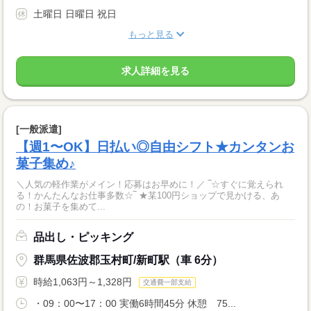
土曜日 日曜日 祝日
もっと見る
求人詳細を見る
[一般派遣]
【週1〜OK】日払い◎自由シフト★カンタンお
菓子集め♪
＼人気の軽作業がメイン！応募はお早めに！／ ‾☆すぐに覚えられ
る！かんたんなお仕事多数☆‾ ★某100円ショップで見かける、あ
の！お菓子を集めて...
品出し・ピッキング
群馬県佐波郡玉村町/新町駅（車 6分）
時給1,063円～1,328円
交通費一部支給
・09：00〜17：00 実働6時間45分 休憩 75...