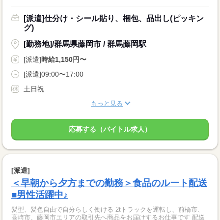
[派遣]仕分け・シール貼り、梱包、品出し(ピッキン
グ)
[勤務地]/群馬県藤岡市 / 群馬藤岡駅
[派遣]
時給1,150円〜
[派遣]09:00〜17:00
土日祝
もっと見る
応募する（バイトル求人）
[派遣]
＜早朝から夕方までの勤務＞食品のルート配送
■男性活躍中♪
髪型、髪色自由で自分らしく働ける 2tトラックを運転し、前橋市、
高崎市、藤岡市エリアの取引先へ商品をお届けするお仕事です 配送