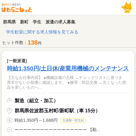
群馬県 新町 学生 派遣の求人募集
学生歓迎に関する求人情報を見てみる
138
ヒット件数：
件
[一般派遣]
時給1,350円/土日休/産業用機械のメンテナンス
【主なお仕事内容】 ●機械設備の点検 →チェックリストに基づき、
異常がないか順番に確認します。 ●修理・部品交換 →古くなった部
品を新しいものへ...
製造（組立・加工）
群馬県佐波郡玉村町/新町駅（車 15分）
時給1,350円～1,688円
交通費一部支給
ーーーーーーーーーーーーーーーーー 【勤...