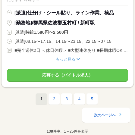
[派遣]仕分け・シール貼り、ライン作業、検品
[勤務地]/群馬県佐波郡玉村町 / 新町駅
[派遣]
時給1,580円〜2,500円
[派遣]08:15〜17:15、14:15〜23:15、22:15〜07:15
■完全週休2日 ＜休日休暇＞ ■大型連休あり ■長期休暇OK ■ご家庭都合のお休み調整OK ■産休・育休取得実績あり
もっと見る
応募する（バイトル求人）
1
2
3
4
5
次のページへ
138
件中、1～25件を表示