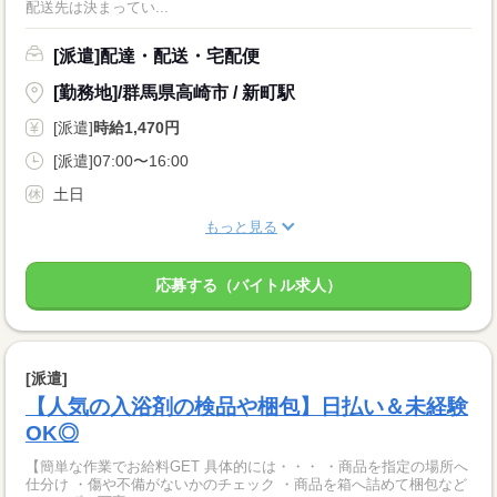
配送先は決まってい...
[派遣]配達・配送・宅配便
[勤務地]/群馬県高崎市 / 新町駅
[派遣]
時給1,470円
[派遣]07:00〜16:00
土日
もっと見る
応募する（バイトル求人）
[派遣]
【人気の入浴剤の検品や梱包】日払い＆未経験
OK◎
【簡単な作業でお給料GET 具体的には・・・ ・商品を指定の場所へ
仕分け ・傷や不備がないかのチェック ・商品を箱へ詰めて梱包など