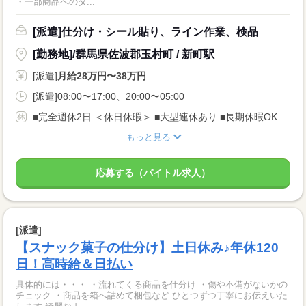
・一部商品へのタ...
[派遣]仕分け・シール貼り、ライン作業、検品
[勤務地]/群馬県佐波郡玉村町 / 新町駅
[派遣]
月給28万円〜38万円
[派遣]08:00〜17:00、20:00〜05:00
■完全週休2日 ＜休日休暇＞ ■大型連休あり ■長期休暇OK ■ご家庭都合のお休み調整OK ■産休・育休取得実績あり
もっと見る
応募する（バイトル求人）
[派遣]
【スナック菓子の仕分け】土日休み♪年休120
日！高時給＆日払い
具体的には・・・ ・流れてくる商品を仕分け ・傷や不備がないかの
チェック ・商品を箱へ詰めて梱包など ひとつずつ丁寧にお伝えいた