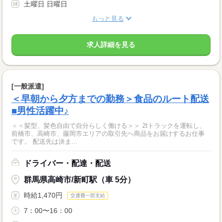
土曜日 日曜日
もっと見る
求人詳細を見る
[一般派遣]
＜早朝から夕方までの勤務＞食品のルート配送
■男性活躍中♪
＜＜髪型、髪色自由で自分らしく働ける＞＞ 2tトラックを運転し、
前橋市、高崎市、藤岡市エリアの取引先へ商品をお届けするお仕事
です。 配送先は決ま...
ドライバー・配達・配送
群馬県高崎市/新町駅（車 5分）
時給1,470円
交通費一部支給
7：00〜16：00