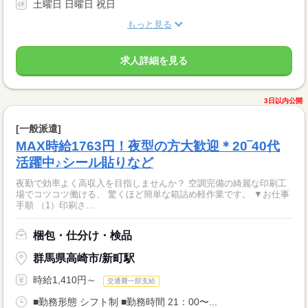
土曜日 日曜日 祝日
もっと見る
求人詳細を見る
3日以内公開
[一般派遣]
MAX時給1763円！夜型の方大歓迎＊20‾40代
活躍中♪シール貼りなど
夜勤で効率よく高収入を目指しませんか？ 空調完備の綺麗な印刷工
場でコツコツ働ける、 驚くほど簡単な箱詰め軽作業です。 ▼お仕事
手順 （1）印刷さ...
梱包・仕分け・検品
群馬県高崎市/新町駅
時給1,410円～
交通費一部支給
■勤務形態 シフト制 ■勤務時間 21：00〜...