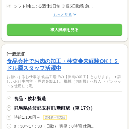
シフト制による週休2日制 ※週5日勤務 急...
もっと見る
求人詳細を見る
[一般派遣]
食品会社でお肉の加工・検査◆未経験OK！ミ
ドル層スタッフ活躍中
お願いするお仕事は 食品工場での【豚肉の加工】となります。 ▼詳
しいお仕事内容 ・豚肉を加工し、機械（切断機）へ投入 ・ピンセッ
トを使用して毛...
食品・飲料製造
群馬県佐波郡玉村町/新町駅（車 17分）
時給1,100円～
交通費一部支給
8：30〜17：30（日勤） 実働：8時間 休憩...