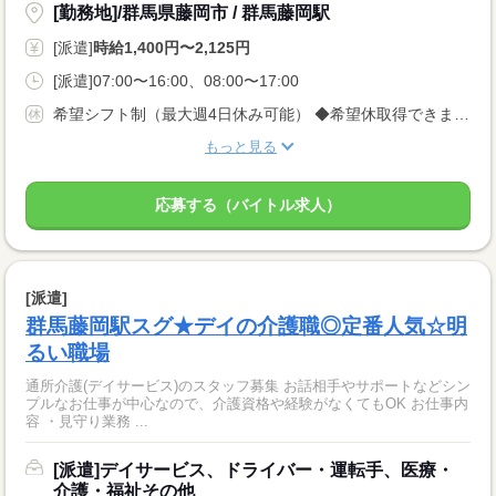
[勤務地]/群馬県藤岡市 / 群馬藤岡駅
[派遣]
時給1,400円〜2,125円
[派遣]07:00〜16:00、08:00〜17:00
希望シフト制（最大週4日休み可能） ◆希望休取得できます♪
もっと見る
応募する（バイトル求人）
[派遣]
群馬藤岡駅スグ★デイの介護職◎定番人気☆明
るい職場
通所介護(デイサービス)のスタッフ募集 お話相手やサポートなどシン
プルなお仕事が中心なので、介護資格や経験がなくてもOK お仕事内
容 ・見守り業務 ...
[派遣]デイサービス、ドライバー・運転手、医療・
介護・福祉その他