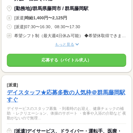
[勤務地]/群馬県藤岡市 / 群馬藤岡駅
[派遣]
時給1,400円〜2,125円
[派遣]07:30〜16:30、08:30〜17:30
希望シフト制（最大週4日休み可能） ◆希望休取得できます♪
もっと見る
応募する（バイトル求人）
[派遣]
デイスタッフ★応募多数の人気枠＠群馬藤岡駅
すぐ
デイサービスのスタッフ募集 ・到着時のお迎え、健康チェックの補
助 ・レクリエーション、体操のサポート ・食事や入浴の介助など 夜
勤がないので無理...
[派遣]デイサービス、ドライバー・運転手、医療・