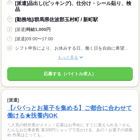
[派遣]品出し(ピッキング)、仕分け・シール貼り、検
品
[勤務地]/群馬県佐波郡玉村町 / 新町駅
[派遣]
時給1,000円
[派遣]09:00〜17:00
シフト申告により、お休みする日、働く日を自由に希望出来ます。
もっと見る
応募する（バイトル求人）
[派遣]
【パパっとお菓子を集める】ご都合に合わせて
働ける★扶養内OK
＼人気の軽作業がメイン！応募はお早めに すぐに覚えられる！かん
たんなお仕事多数 某100円ショップで見かける、あの！お菓子の箱集
め 作業はとっても...