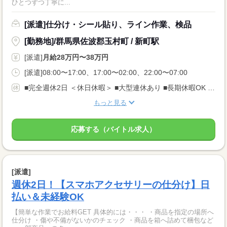
ひとつずつ丁寧に...
[派遣]仕分け・シール貼り、ライン作業、検品
[勤務地]/群馬県佐波郡玉村町 / 新町駅
[派遣]
月給28万円〜38万円
[派遣]08:00〜17:00、17:00〜02:00、22:00〜07:00
■完全週休2日 ＜休日休暇＞ ■大型連休あり ■長期休暇OK ■ご家庭都合のお休み調整OK ■産休・育休取得実績あり
もっと見る
応募する（バイトル求人）
[派遣]
週休2日！【スマホアクセサリーの仕分け】日
払い＆未経験OK
【簡単な作業でお給料GET 具体的には・・・ ・商品を指定の場所へ
仕分け ・傷や不備がないかのチェック ・商品を箱へ詰めて梱包など