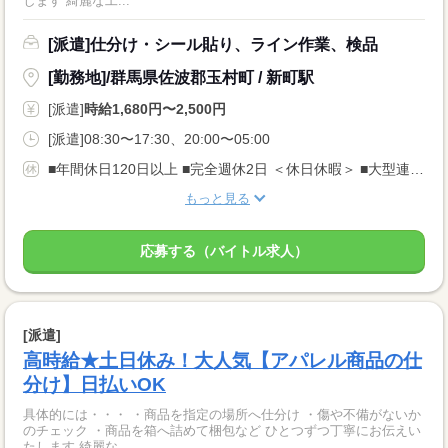
します 綺麗な工...
[派遣]仕分け・シール貼り、ライン作業、検品
[勤務地]/群馬県佐波郡玉村町 / 新町駅
[派遣]
時給1,680円〜2,500円
[派遣]08:30〜17:30、20:00〜05:00
■年間休日120日以上 ■完全週休2日 ＜休日休暇＞ ■大型連休あり ■長期休暇OK ■ご家庭都合のお休み調整OK ■産休・育休取得実績あり
もっと見る
応募する（バイトル求人）
[派遣]
高時給★土日休み！大人気【アパレル商品の仕
分け】日払いOK
具体的には・・・ ・商品を指定の場所へ仕分け ・傷や不備がないか
のチェック ・商品を箱へ詰めて梱包など ひとつずつ丁寧にお伝えい
たします 綺麗な...