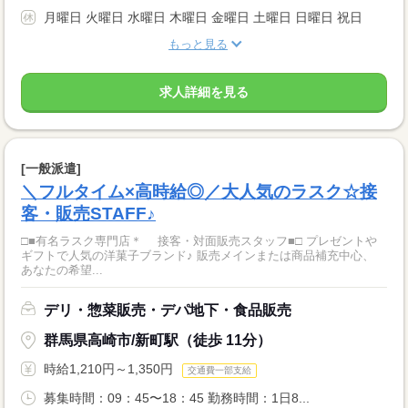
月曜日 火曜日 水曜日 木曜日 金曜日 土曜日 日曜日 祝日
もっと見る
求人詳細を見る
[一般派遣]
＼フルタイム×高時給◎／大人気のラスク☆接
客・販売STAFF♪
□■有名ラスク専門店＊ 接客・対面販売スタッフ■□ プレゼントや
ギフトで人気の洋菓子ブランド♪ 販売メインまたは商品補充中心、
あなたの希望...
デリ・惣菜販売・デパ地下・食品販売
群馬県高崎市/新町駅（徒歩 11分）
時給1,210円～1,350円
交通費一部支給
募集時間：09：45〜18：45 勤務時間：1日8...