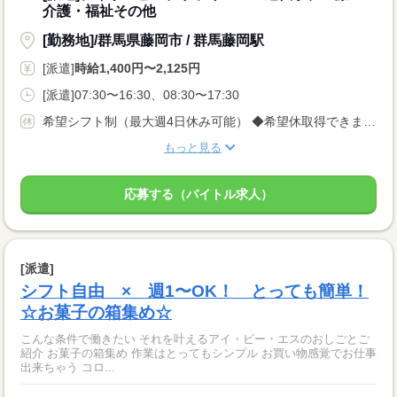
介護・福祉その他
[勤務地]/群馬県藤岡市 / 群馬藤岡駅
[派遣]
時給1,400円〜2,125円
[派遣]07:30〜16:30、08:30〜17:30
希望シフト制（最大週4日休み可能） ◆希望休取得できます♪
もっと見る
応募する（バイトル求人）
[派遣]
シフト自由 × 週1〜OK！ とっても簡単！
☆お菓子の箱集め☆
こんな条件で働きたい それを叶えるアイ・ビー・エスのおしごとご
紹介 お菓子の箱集め 作業はとってもシンプル お買い物感覚でお仕事
出来ちゃう コロ...