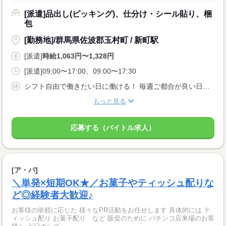
[派遣]品出し(ピッキング)、仕分け・シール貼り、梱
包
[勤務地]/群馬県佐波郡玉村町 / 新町駅
[派遣]
時給1,063円〜1,328円
[派遣]09:00〜17:00、09:00〜17:30
シフト自由で働きたい日に働ける！ 毎週ご都合が良い日を伺ってご案内致します！ お気軽にご相談ください♪ （※就業先により出勤日が異なります）
もっと見る
応募する（バイトル求人）
[ア・パ]
＼単発×短期OK★／お菓子やティッシュ配りな
ど◎経験者大歓迎♪
お客様の依頼に応じた 様々なPR活動をお任せします 具体的には テ
ィッシュ配り お菓子配り など 販促のために パチンコ店来場のお客