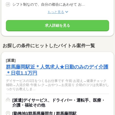
シフト制なので、自分の都合にあわせて お...
もっと見る
求人詳細を見る
お探しの条件にヒットしたバイトル案件一覧
[派遣]
群馬藤岡駅近＊人気求人★日勤のみのデイ介護
＊日収1.1万円
デイサービスの1日をつくるお仕事です 午前:お迎え→健康チェック
補助→入浴介助 午後:レク→おやつ→お見送り 介助のコツは先輩がし
っかりお教えしま...
[派遣]デイサービス、ドライバー・運転手、医療・
介護・福祉その他
[勤務地]/群馬県藤岡市 / 群馬藤岡駅