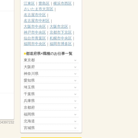
江東区
豊島区
横浜市西区
さいたま市大宮区
名古屋市中区
名古屋市中村区
大阪市中央区
大阪市北区
神戸市中央区
京都市下京区
仙台市青葉区
札幌市中央区
福岡市中央区
福岡市博多区
都道府県×職種のお仕事一覧
東京都
大阪府
神奈川県
愛知県
埼玉県
千葉県
兵庫県
京都府
福岡県
北海道
04397232
宮城県