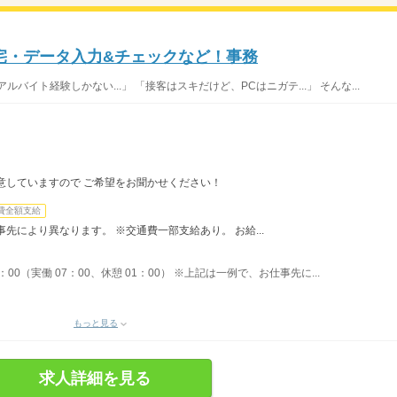
宅・データ入力&チェックなど！事務
イト経験しかない...」 「接客はスキだけど、PCはニガテ...」 そんな...
意していますので ご希望をお聞かせください！
費全額支給
先により異なります。 ※交通費一部支給あり。 お給...
7：00（実働 07：00、休憩 01：00） ※上記は一例で、お仕事先に...
もっと見る
求人詳細を見る