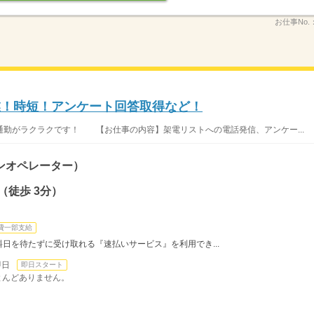
お仕事No.
業！時短！アンケート回答取得など！
勤がラクラクです！ 【お仕事の内容】架電リストへの電話発信、アンケー...
ンオペレーター）
（徒歩 3分）
費一部支給
日を待たずに受け取れる『速払いサービス』を利用でき...
即日
即日スタート
ほとんどありません。