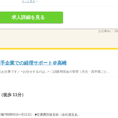
もっと見る
求人詳細を見る
お仕事No.：
28
 大手企業での経理サポート＠高崎
事です／ <お任せするのは...> 〇試験用現金の管理（月次・四半期ごと...
徒歩 11分）
×実働7時間45分×月21日） ■交通費別途支給（会社規定あ...