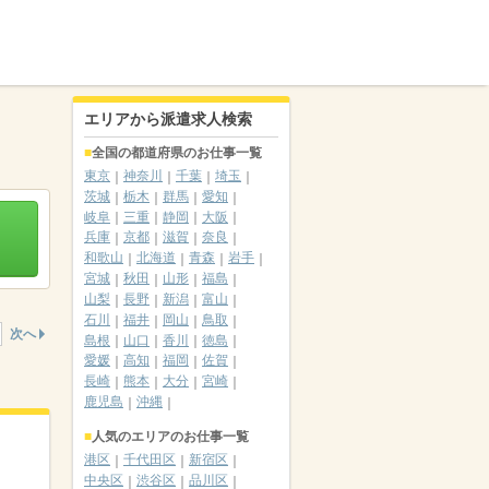
エリアから派遣求人検索
全国の都道府県のお仕事一覧
東京
神奈川
千葉
埼玉
茨城
栃木
群馬
愛知
岐阜
三重
静岡
大阪
兵庫
京都
滋賀
奈良
和歌山
北海道
青森
岩手
宮城
秋田
山形
福島
山梨
長野
新潟
富山
石川
福井
岡山
鳥取
次へ
島根
山口
香川
徳島
愛媛
高知
福岡
佐賀
長崎
熊本
大分
宮崎
鹿児島
沖縄
人気のエリアのお仕事一覧
港区
千代田区
新宿区
中央区
渋谷区
品川区