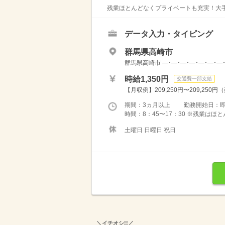
残業ほとんどなくプライベートも充実！大手
データ入力・タイピング
群馬県高崎市
群馬県高崎市 ―･―･―･―･―･―･―
時給1,350円
交通費一部支給
【月収例】209,250円〜209,250円
期間：3ヵ月以上 勤務開始日：
時間：8：45〜17：30 ※残業は
土曜日 日曜日 祝日
＼イチオシ!!／