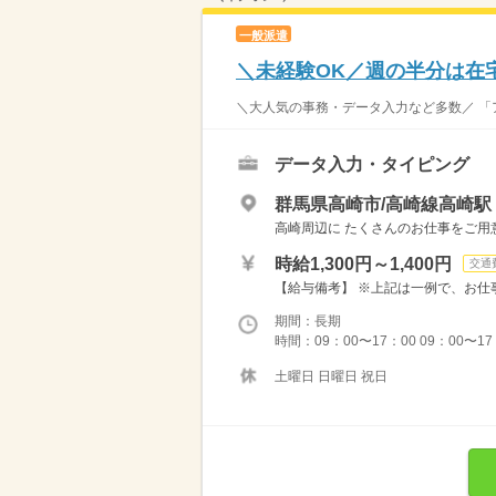
一般派遣
＼未経験OK／週の半分は在
＼大人気の事務・データ入力など多数／ 「アルバ
データ入力・タイピング
群馬県高崎市/高崎線高崎駅
高崎周辺に たくさんのお仕事をご用
時給1,300円～1,400円
交通
【給与備考】 ※上記は一例で、お仕事
期間：長期
時間：09：00〜17：00 09：00〜1
土曜日 日曜日 祝日