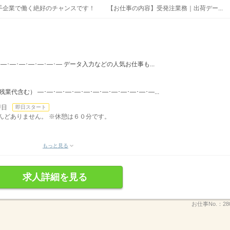
企業で働く絶好のチャンスです！ 【お仕事の内容】受発注業務｜出荷デー...
･―･―･―･―･―･―･― データ入力などの人気お仕事も...
（残業代含む） ―･―･―･―･―･―･―･―･―･―･―･―･―...
即日
即日スタート
ほとんどありません。 ※休憩は６０分です。
もっと見る
求人詳細を見る
お仕事No.：
28