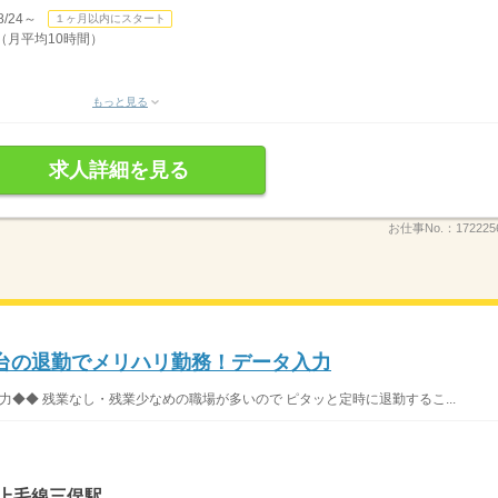
/24～
１ヶ月以内にスタート
り （月平均10時間）
もっと見る
求人詳細を見る
お仕事No.：
172225
時台の退勤でメリハリ勤務！データ入力
◆◆ 残業なし・残業少なめの職場が多いので ピタッと定時に退勤するこ...
上毛線三俣駅