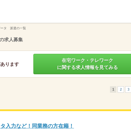
】
データ 派遣の一覧
の求人募集
在宅ワーク・テレワーク
があります
に関する求人情報を見てみる
1
2
3
ータ入力など！同業務の方在籍！