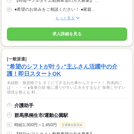
【時短〜フルタイム勤務希望の方大募集】 ...
●希望のお休みをご相談ください！ ●家庭...
もっと見る
求人詳細を見る
[一般派遣]
"希望のシフトが叶う♪"主ふさん活躍中の介
護！即日スタートOK
未経験・無資格でも すぐにできるお仕事からスタート！ 具体的に
は・・・⇒ ●食事介助 喉に通りやすい工夫をするなど 食事しやすい
環境を整える 料...
介護助手
群馬県桐生市/運動公園駅
時給1,300円～1,450円
交通費全額支給