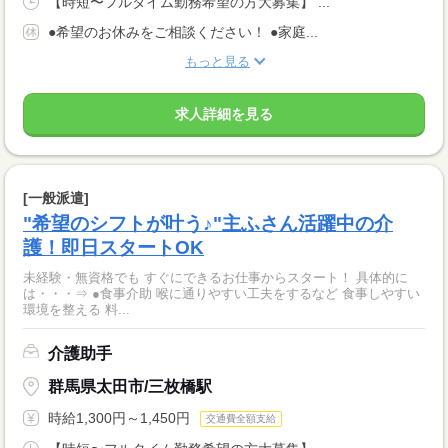
【時短〜フルタイム勤務希望の方大募集】 ...
●希望のお休みをご相談ください！ ●家庭...
もっと見る
求人詳細を見る
[一般派遣]
"希望のシフトが叶う♪"主ふさん活躍中の介
護！即日スタートOK
未経験・無資格でも すぐにできるお仕事からスタート！ 具体的に
は・・・⇒ ●食事介助 喉に通りやすい工夫をするなど 食事しやすい
環境を整える 料...
介護助手
群馬県太田市/三枚橋駅
時給1,300円～1,450円
交通費全額支給