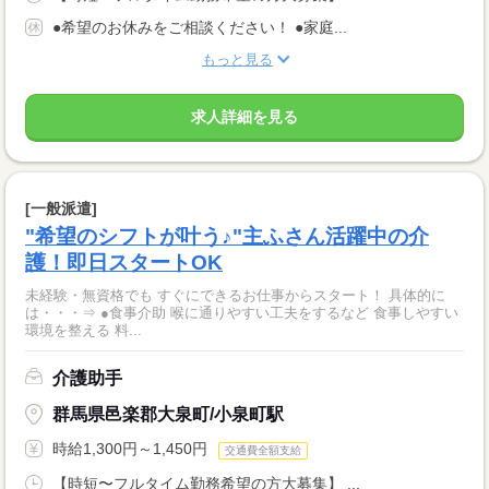
●希望のお休みをご相談ください！ ●家庭...
もっと見る
求人詳細を見る
[一般派遣]
"希望のシフトが叶う♪"主ふさん活躍中の介
護！即日スタートOK
未経験・無資格でも すぐにできるお仕事からスタート！ 具体的に
は・・・⇒ ●食事介助 喉に通りやすい工夫をするなど 食事しやすい
環境を整える 料...
介護助手
群馬県邑楽郡大泉町/小泉町駅
時給1,300円～1,450円
交通費全額支給
【時短〜フルタイム勤務希望の方大募集】 ...