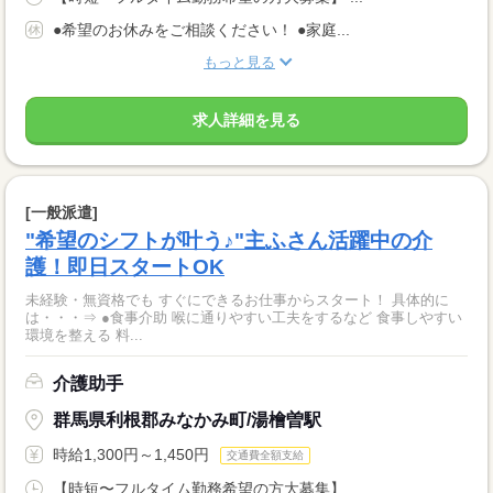
●希望のお休みをご相談ください！ ●家庭...
もっと見る
求人詳細を見る
[一般派遣]
"希望のシフトが叶う♪"主ふさん活躍中の介
護！即日スタートOK
未経験・無資格でも すぐにできるお仕事からスタート！ 具体的に
は・・・⇒ ●食事介助 喉に通りやすい工夫をするなど 食事しやすい
環境を整える 料...
介護助手
群馬県利根郡みなかみ町/湯檜曽駅
時給1,300円～1,450円
交通費全額支給
【時短〜フルタイム勤務希望の方大募集】 ...