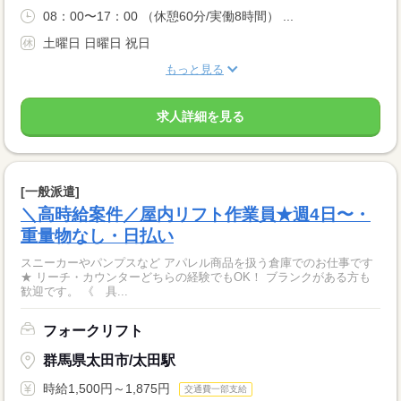
08：00〜17：00 （休憩60分/実働8時間） ...
土曜日 日曜日 祝日
もっと見る
求人詳細を見る
[一般派遣]
＼高時給案件／屋内リフト作業員★週4日〜・
重量物なし・日払い
スニーカーやパンプスなど アパレル商品を扱う倉庫でのお仕事です
★ リーチ・カウンターどちらの経験でもOK！ ブランクがある方も
歓迎です。 《 具...
フォークリフト
群馬県太田市/太田駅
時給1,500円～1,875円
交通費一部支給