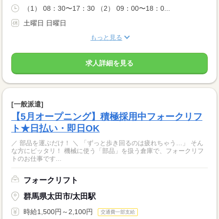
（1） 08：30〜17：30 （2） 09：00〜18：0...
土曜日 日曜日
もっと見る
求人詳細を見る
[一般派遣]
【5月オープニング】積極採用中フォークリフ
ト★日払い・即日OK
／ 部品を運ぶだけ！ ＼ 「ずっと歩き回るのは疲れちゃう…」 そん
な方にピッタリ！ 機械に使う「部品」を扱う倉庫で、フォークリフ
トのお仕事です...
フォークリフト
群馬県太田市/太田駅
時給1,500円～2,100円
交通費一部支給