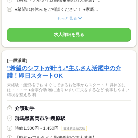
【時短〜フルタイム勤務希望の方大募集】 ...
●希望のお休みをご相談ください！ ●家庭...
もっと見る
求人詳細を見る
[一般派遣]
"希望のシフトが叶う♪"主ふさん活躍中の介
護！即日スタートOK
未経験・無資格でも すぐにできるお仕事からスタート！ 具体的に
は・・・⇒ ●食事介助 喉に通りやすい工夫をするなど 食事しやすい
環境を整える 料...
介護助手
群馬県富岡市/神農原駅
時給1,300円～1,450円
交通費全額支給
【時短〜フルタイム勤務希望の方大募集】 ...