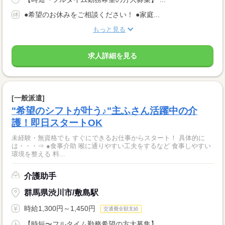
●希望のお休みをご相談ください！ ●家庭...
もっと見る
求人詳細を見る
[一般派遣]
"希望のシフトが叶う♪"主ふさん活躍中の介
護！即日スタートOK
未経験・無資格でも すぐにできるお仕事からスタート！ 具体的に
は・・・⇒ ●食事介助 喉に通りやすい工夫をするなど 食事しやすい
環境を整える 料...
介護助手
群馬県渋川市/敷島駅
時給1,300円～1,450円
交通費全額支給
【時短〜フルタイム勤務希望の方大募集】 ...