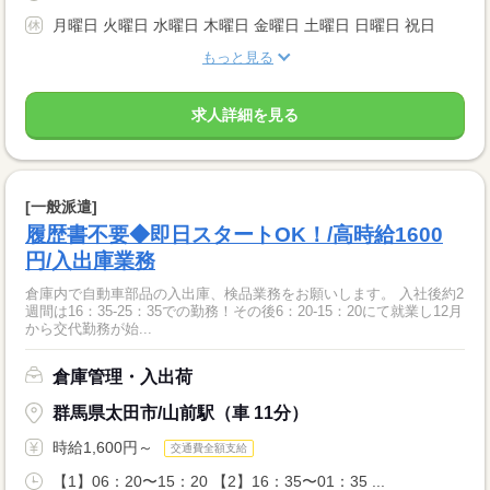
月曜日 火曜日 水曜日 木曜日 金曜日 土曜日 日曜日 祝日
もっと見る
求人詳細を見る
[一般派遣]
履歴書不要◆即日スタートOK！/高時給1600
円/入出庫業務
倉庫内で自動車部品の入出庫、検品業務をお願いします。 入社後約2
週間は16：35-25：35での勤務！その後6：20-15：20にて就業し12月
から交代勤務が始...
倉庫管理・入出荷
群馬県太田市/山前駅（車 11分）
時給1,600円～
交通費全額支給
【1】06：20〜15：20 【2】16：35〜01：35 ...