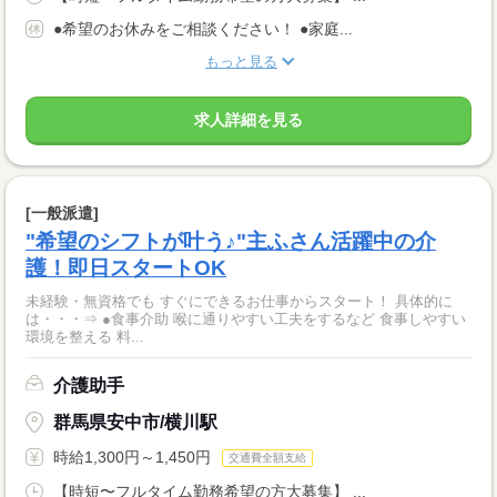
●希望のお休みをご相談ください！ ●家庭...
もっと見る
求人詳細を見る
[一般派遣]
"希望のシフトが叶う♪"主ふさん活躍中の介
護！即日スタートOK
未経験・無資格でも すぐにできるお仕事からスタート！ 具体的に
は・・・⇒ ●食事介助 喉に通りやすい工夫をするなど 食事しやすい
環境を整える 料...
介護助手
群馬県安中市/横川駅
時給1,300円～1,450円
交通費全額支給
【時短〜フルタイム勤務希望の方大募集】 ...