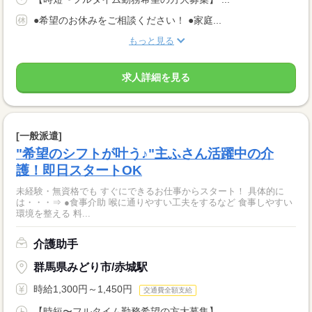
●希望のお休みをご相談ください！ ●家庭...
もっと見る
求人詳細を見る
[一般派遣]
"希望のシフトが叶う♪"主ふさん活躍中の介
護！即日スタートOK
未経験・無資格でも すぐにできるお仕事からスタート！ 具体的に
は・・・⇒ ●食事介助 喉に通りやすい工夫をするなど 食事しやすい
環境を整える 料...
介護助手
群馬県みどり市/赤城駅
時給1,300円～1,450円
交通費全額支給
【時短〜フルタイム勤務希望の方大募集】 ...