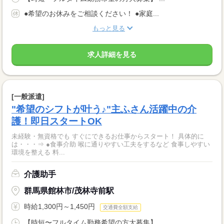
●希望のお休みをご相談ください！ ●家庭...
もっと見る
求人詳細を見る
[一般派遣]
"希望のシフトが叶う♪"主ふさん活躍中の介
護！即日スタートOK
未経験・無資格でも すぐにできるお仕事からスタート！ 具体的に
は・・・⇒ ●食事介助 喉に通りやすい工夫をするなど 食事しやすい
環境を整える 料...
介護助手
群馬県館林市/茂林寺前駅
時給1,300円～1,450円
交通費全額支給
【時短〜フルタイム勤務希望の方大募集】 ...