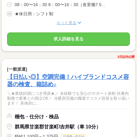
08：00〜16：30 8：00〜16：30（各実働7.5...
★休日用：シフト制
もっと見る
求人詳細を見る
3日以内公開
[一般派遣]
【日払い◎】空調完備！ハイブランドコスメ容
器の検査、箱詰め♪
＼★業績好調につき増員★／ 未経験でも安心のサポート体制 扶養内
勤務で家事との両立OK！ 冷暖房完備の職場でコスメ容器を取り扱い
ます！ 具体的に...
梱包・仕分け・検品
群馬県甘楽郡甘楽町/吉井駅（車 10分）
時給1,100円～1,375円
交通費一部支給