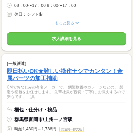
08：00〜17：00 8：00〜17：00
休日：シフト制
もっと見る
求人詳細を見る
[一般派遣]
即日払いOK★難しい操作ナシでカンタン！金
属パーツの加工補助
CMでおなじみの有名メーカーで、 鋼製物置やガレージなどの、 製
造や梱包をお任せします。 先輩社員が親切・丁寧に お教えするので
安心です。 【具...
梱包・仕分け・検品
群馬県富岡市/上州一ノ宮駅
時給1,430円～1,788円
交通費一部支給