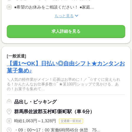
●希望のお休みをご相談ください！ ●家庭...
もっと見る
求人詳細を見る
[一般派遣]
【週1〜OK】日払い◎自由シフト★カンタンお
菓子集め♪
＼人気の軽作業がメイン！応募はお早めに！／ ‾☆すぐに覚えられ
る！かんたんなお仕事多数☆‾ ★某100円ショップで見かける、あ
の！お菓子を集めて...
品出し・ピッキング
群馬県佐波郡玉村町/新町駅（車 6分）
時給1,063円～1,328円
交通費一部支給
・09：00〜17：00 実働6時間45分 休憩 75...