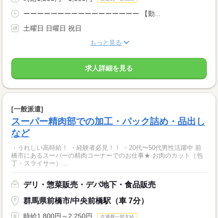
ーーーーーーーーーーーーーーーーー 【勤...
土曜日 日曜日 祝日
もっと見る
求人詳細を見る
[一般派遣]
スーパー精肉部での加工・パック詰め・品出し
など
・うれしい高時給！ ・経験者必見！！ ・20代〜50代男性活躍中 前
橋市にあるスーパーの精肉コーナーでのお仕事★ お肉のカット（包
丁・スライサー）...
デリ・惣菜販売・デパ地下・食品販売
群馬県前橋市/中央前橋駅（車 7分）
時給1,800円～2,250円
交通費一部支給