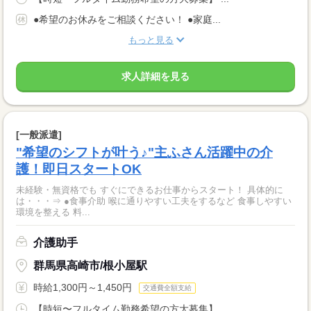
●希望のお休みをご相談ください！ ●家庭...
もっと見る
求人詳細を見る
[一般派遣]
"希望のシフトが叶う♪"主ふさん活躍中の介
護！即日スタートOK
未経験・無資格でも すぐにできるお仕事からスタート！ 具体的に
は・・・⇒ ●食事介助 喉に通りやすい工夫をするなど 食事しやすい
環境を整える 料...
介護助手
群馬県高崎市/根小屋駅
時給1,300円～1,450円
交通費全額支給
【時短〜フルタイム勤務希望の方大募集】 ...