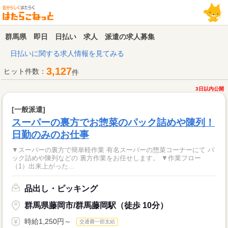
群馬県 即日 日払い 求人 派遣の求人募集
日払いに関する求人情報を見てみる
3,127
ヒット件数：
件
3日以内公開
[一般派遣]
スーパーの裏方でお惣菜のパック詰めや陳列！
日勤のみのお仕事
▼スーパーの裏方で簡単軽作業 有名スーパーの惣菜コーナーにて パ
ック詰めや陳列などの 裏方作業をお任せします。 ▼作業フロー
（1）出来上がった...
品出し・ピッキング
群馬県藤岡市/群馬藤岡駅（徒歩 10分）
時給1,250円～
交通費一部支給