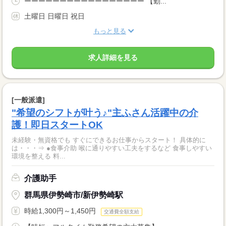
ーーーーーーーーーーーーーーーーー 【勤...
土曜日 日曜日 祝日
もっと見る
求人詳細を見る
[一般派遣]
"希望のシフトが叶う♪"主ふさん活躍中の介
護！即日スタートOK
未経験・無資格でも すぐにできるお仕事からスタート！ 具体的に
は・・・⇒ ●食事介助 喉に通りやすい工夫をするなど 食事しやすい
環境を整える 料...
介護助手
群馬県伊勢崎市/新伊勢崎駅
時給1,300円～1,450円
交通費全額支給