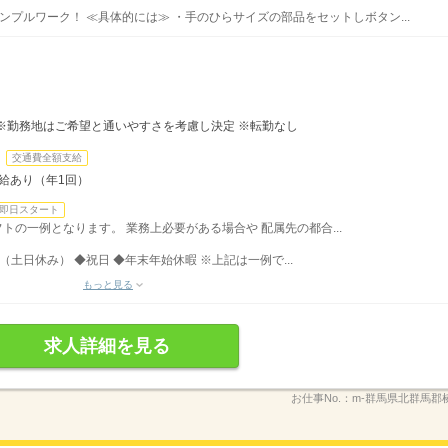
プルワーク！ ≪具体的には≫ ・手のひらサイズの部品をセットしボタン...
※勤務地はご希望と通いやすさを考慮し決定 ※転勤なし
交通費全額支給
昇給あり（年1回）
即日スタート
シフトの一例となります。 業務上必要がある場合や 配属先の都合...
（土日休み） ◆祝日 ◆年末年始休暇 ※上記は一例で...
もっと見る
求人詳細を見る
お仕事No.：
m-群馬県北群馬郡榛