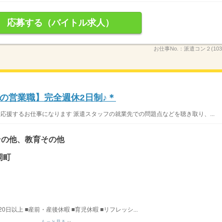
応募する（バイトル求人）
お仕事No.：
派遣コン２(1034
の営業職】完全週休2日制♪＊
応援するお仕事になります 派遣スタッフの就業先での問題点などを聴き取り、...
その他、教育その他
岡町
日以上 ■産前・産後休暇 ■育児休暇 ■リフレッシ...
もっと見る