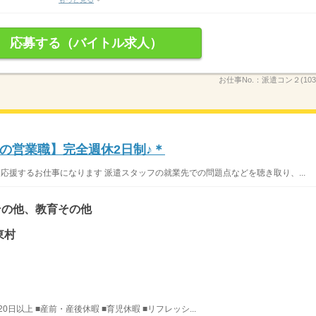
応募する（バイトル求人）
お仕事No.：
派遣コン２(1034
の営業職】完全週休2日制♪＊
応援するお仕事になります 派遣スタッフの就業先での問題点などを聴き取り、...
その他、教育その他
東村
日以上 ■産前・産後休暇 ■育児休暇 ■リフレッシ...