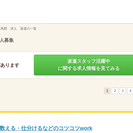
】
群馬郡 求人 派遣の一覧
人募集
派遣スタッフ活躍中
があります
に関する求人情報を見てみる
1
2
3
4
数える・仕分けるなどのコツコツwork