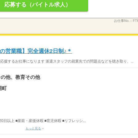
応募する（バイトル求人）
お仕事No.：
FT
の営業職】完全週休2日制♪＊
応援するお仕事になります 派遣スタッフの就業先での問題点などを聴き取り、...
その他、教育その他
岡町
日以上 ■産前・産後休暇 ■育児休暇 ■リフレッシ...
もっと見る