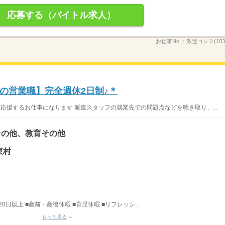
応募する（バイトル求人）
お仕事No.：
派遣コン２(1034
の営業職】完全週休2日制♪＊
応援するお仕事になります 派遣スタッフの就業先での問題点などを聴き取り、...
その他、教育その他
東村
日以上 ■産前・産後休暇 ■育児休暇 ■リフレッシ...
もっと見る