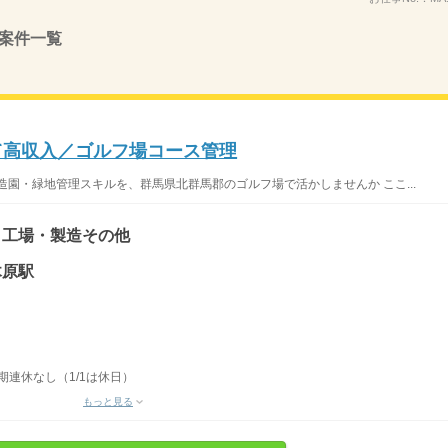
案件一覧
して高収入／ゴルフ場コース管理
造園・緑地管理スキルを、群馬県北群馬郡のゴルフ場で活かしませんか ここ...
、工場・製造その他
木原駅
期連休なし（1/1は休日）
もっと見る