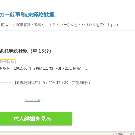
の一般事務/未経験歓迎
応 →主に配送状況の確認や、ドライバーさんとのやり取りを行います♪ ●...
線群馬総社駅（車 15分）
費一部支給
：196,560円 （時給1,170円×8H×21日稼働） ...
ーー 【勤務時間詳細】 8：30〜17：30（実働8時間）
もっと見る
求人詳細を見る
お仕事No.：
MA