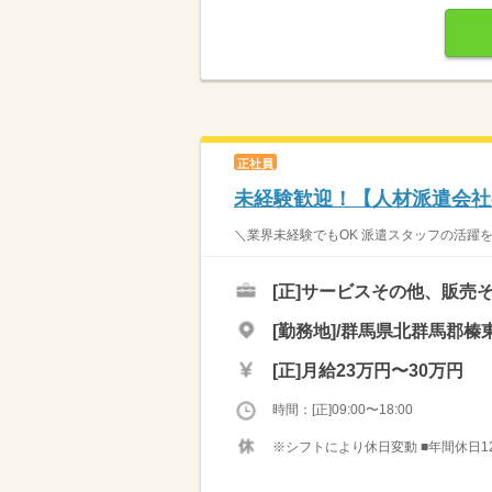
正社員
未経験歓迎！【人材派遣会社
＼業界未経験でもOK 派遣スタッフの活躍を
[正]
サービスその他、販売
[勤務地]/群馬県北群馬郡榛
[正]
月給23万円〜30万円
時間：[正]09:00〜18:00
※シフトにより休日変動 ■年間休日120