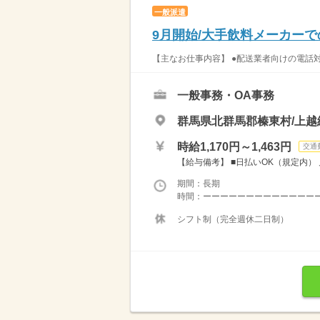
一般派遣
9月開始/大手飲料メーカーで
【主なお仕事内容】 ●配送業者向けの電話対
一般事務・OA事務
群馬県北群馬郡榛東村/上越
時給1,170円～1,463円
交通
【給与備考】 ■日払いOK（規定内） 月収例
期間：長期
時間：ーーーーーーーーーーーーーーー
シフト制（完全週休二日制）