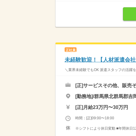
正社員
未経験歓迎！【人材派遣会社
＼業界未経験でもOK 派遣スタッフの活躍を
[正]
サービスその他、販売
[勤務地]/群馬県北群馬郡吉
[正]
月給23万円〜30万円
時間：[正]09:00〜18:00
※シフトにより休日変動 ■年間休日120