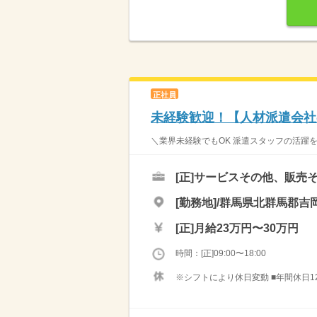
正社員
未経験歓迎！【人材派遣会社
＼業界未経験でもOK 派遣スタッフの活躍を
[正]
サービスその他、販売
[勤務地]/群馬県北群馬郡吉
[正]
月給23万円〜30万円
時間：[正]09:00〜18:00
※シフトにより休日変動 ■年間休日120