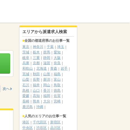
エリアから派遣求人検索
全国の都道府県のお仕事一覧
東京
神奈川
千葉
埼玉
茨城
栃木
群馬
愛知
岐阜
三重
静岡
大阪
兵庫
京都
滋賀
奈良
和歌山
北海道
青森
岩手
宮城
秋田
山形
福島
山梨
長野
新潟
富山
石川
福井
岡山
鳥取
次へ
島根
山口
香川
徳島
愛媛
高知
福岡
佐賀
長崎
熊本
大分
宮崎
鹿児島
沖縄
人気のエリアのお仕事一覧
港区
千代田区
新宿区
中央区
渋谷区
品川区