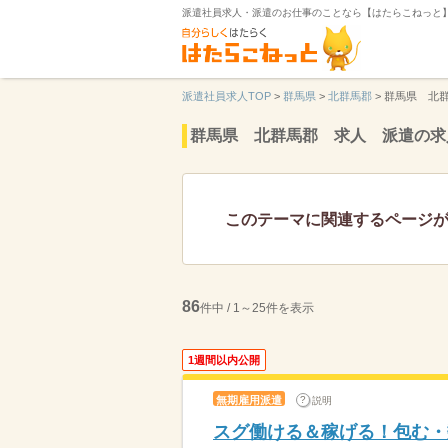
派遣社員求人・派遣のお仕事のことなら【はたらこねっと
派遣社員求人TOP
>
群馬県
>
北群馬郡
>
群馬県 北
群馬県 北群馬郡 求人 派遣の求
このテーマに関連するページ
86
件中 / 1～25件を表示
1週間以内公開
無期雇用派遣
説明
スグ働ける＆稼げる！包む・