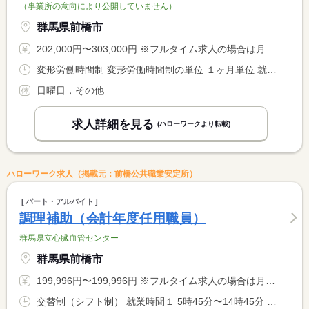
（事業所の意向により公開していません）
群馬県前橋市
202,000円〜303,000円 ※フルタイム求人の場合は月額（換算額）、パート求人の場合は時間額を表示しています。
変形労働時間制 変形労働時間制の単位 １ヶ月単位 就業時間１ 8時00分〜17時00分 又は 〜の時間の間の7時間程度
日曜日，その他
求人詳細を見る
(ハローワークより転載)
ハローワーク求人（掲載元：前橋公共職業安定所）
パート・アルバイト
調理補助（会計年度任用職員）
群馬県立心臓血管センター
群馬県前橋市
199,996円〜199,996円 ※フルタイム求人の場合は月額（換算額）、パート求人の場合は時間額を表示しています。
交替制（シフト制） 就業時間１ 5時45分〜14時45分 就業時間２ 9時15分〜18時00分 就業時間３ 10時30分〜19時15分 就業時間に関する特記事項 ・（１）休憩７５分、（２）及び（３）休憩６０分 <BR> ・交代制で土・日・祝日勤務あり <BR> ・勤務日は相談に応じます