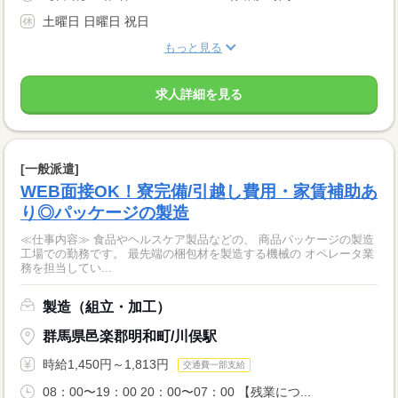
土曜日 日曜日 祝日
もっと見る
求人詳細を見る
[一般派遣]
WEB面接OK！寮完備/引越し費用・家賃補助あ
り◎パッケージの製造
≪仕事内容≫ 食品やヘルスケア製品などの、 商品パッケージの製造
工場での勤務です。 最先端の梱包材を製造する機械の オペレータ業
務を担当してい...
製造（組立・加工）
群馬県邑楽郡明和町/川俣駅
時給1,450円～1,813円
交通費一部支給
08：00〜19：00 20：00〜07：00 【残業につ...