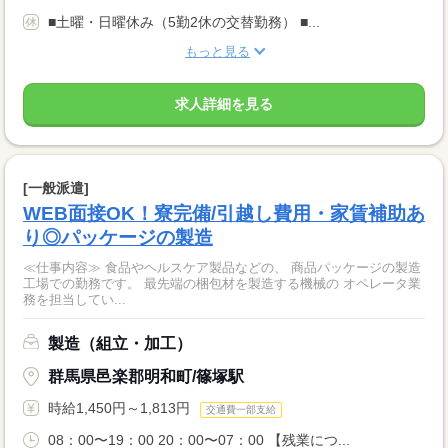
■土曜・日曜休み（5勤2休の交替勤務） ■...
もっと見る
求人詳細を見る
[一般派遣]
WEB面接OK！寮完備/引越し費用・家賃補助あ
り◎パッケージの製造
≪仕事内容≫ 食品やヘルスケア製品などの、 商品パッケージの製造
工場での勤務です。 最先端の梱包材を製造する機械の オペレータ業
務を担当してい...
製造（組立・加工）
群馬県邑楽郡明和町/篠塚駅
時給1,450円～1,813円
交通費一部支給
08：00〜19：00 20：00〜07：00 【残業につ...