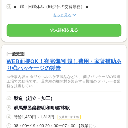
■土曜・日曜休み（5勤2休の交替勤務） ■...
もっと見る
求人詳細を見る
[一般派遣]
WEB面接OK！寮完備/引越し費用・家賃補助あ
り◎パッケージの製造
≪仕事内容≫ 食品やヘルスケア製品などの、 商品パッケージの製造
工場での勤務です。 最先端の梱包材を製造する機械の オペレータ業
務を担当してい...
製造（組立・加工）
群馬県邑楽郡明和町/館林駅
時給1,450円～1,813円
交通費一部支給
08：00〜19：00 20：00〜07：00 【残業につ...