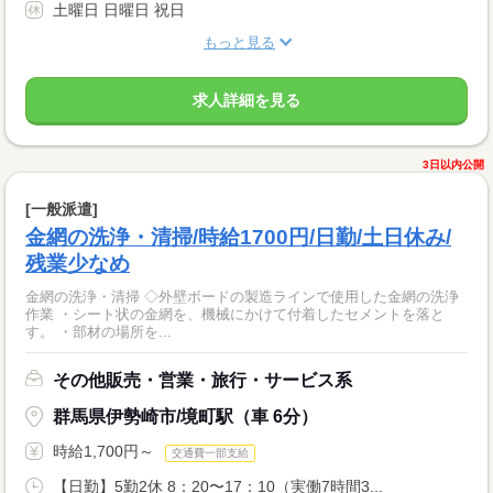
土曜日 日曜日 祝日
もっと見る
求人詳細を見る
3日以内公開
[一般派遣]
金網の洗浄・清掃/時給1700円/日勤/土日休み/
残業少なめ
金網の洗浄・清掃 ◇外壁ボードの製造ラインで使用した金網の洗浄
作業 ・シート状の金網を、機械にかけて付着したセメントを落と
す。 ・部材の場所を...
その他販売・営業・旅行・サービス系
群馬県伊勢崎市/境町駅（車 6分）
時給1,700円～
交通費一部支給
【日勤】5勤2休 8：20〜17：10（実働7時間3...