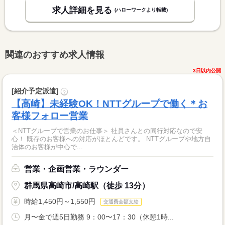
求人詳細を見る
(ハローワークより転載)
関連のおすすめ求人情報
3日以内公開
[紹介予定派遣]
?
【高崎】未経験OK！NTTグループで働く＊お
客様フォロー営業
＜NTTグループで営業のお仕事＞ 社員さんとの同行対応なので安
心！ 既存のお客様への対応がほとんどです。 NTTグループや地方自
治体のお客様が中心で...
営業・企画営業・ラウンダー
群馬県高崎市/高崎駅（徒歩 13分）
時給1,450円～1,550円
交通費全額支給
月〜金で週5日勤務 9：00〜17：30（休憩1時...