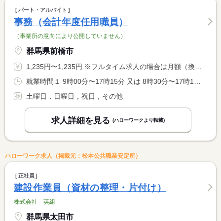
パート・アルバイト
事務（会計年度任用職員）
（事業所の意向により公開していません）
群馬県前橋市
1,235円〜1,235円 ※フルタイム求人の場合は月額（換算額）、パート求人の場合は時間額を表示しています。
就業時間１ 9時00分〜17時15分 又は 8時30分〜17時15分の時間の間の7時間程度 就業時間に関する特記事項 ・業務の都合により週休日の勤務がある場合や勤務時間が変更とな <BR> る場合がありますが、所定勤務時間を超える勤務はありません。 <BR> ・週２９時間勤務（１日実働７時間１５分勤務） <BR> ・就業時間は相談によります。
土曜日，日曜日，祝日，その他
求人詳細を見る
(ハローワークより転載)
ハローワーク求人（掲載元：松本公共職業安定所）
正社員
建設作業員（資材の整理・片付け）
株式会社 英組
群馬県太田市