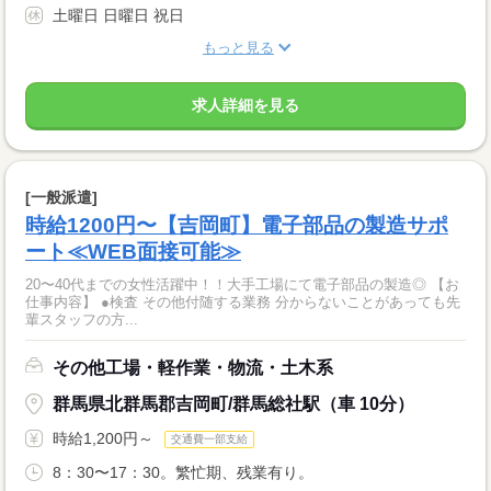
土曜日 日曜日 祝日
もっと見る
求人詳細を見る
[一般派遣]
時給1200円〜【吉岡町】電子部品の製造サポ
ート≪WEB面接可能≫
20〜40代までの女性活躍中！！大手工場にて電子部品の製造◎ 【お
仕事内容】 ●検査 その他付随する業務 分からないことがあっても先
輩スタッフの方...
その他工場・軽作業・物流・土木系
群馬県北群馬郡吉岡町/群馬総社駅（車 10分）
時給1,200円～
交通費一部支給
8：30〜17：30。繁忙期、残業有り。