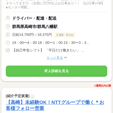
そろってます◎ （全国に3万件以上お仕事あり！） 【お仕事の例】
●センター間配...
ドライバー・配達・配送
群馬県高崎市/群馬八幡駅
日給14,700円～18,375円
交通費一部支給
19：00〜4：00 18：00〜1：00 23：30〜3：3...
【自己申告シフト】 「平日だけ働きたい」 ...
もっと見る
求人詳細を見る
1週間以内公開
[紹介予定派遣]
?
【高崎】未経験OK！NTTグループで働く＊お
客様フォロー営業