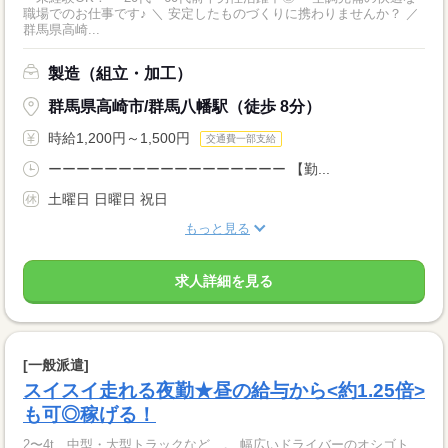
職場でのお仕事です♪ ＼ 安定したものづくりに携わりませんか？ ／
群馬県高崎...
製造（組立・加工）
群馬県高崎市/群馬八幡駅（徒歩 8分）
時給1,200円～1,500円
交通費一部支給
ーーーーーーーーーーーーーーーーー 【勤...
土曜日 日曜日 祝日
もっと見る
求人詳細を見る
[一般派遣]
スイスイ走れる夜勤★昼の給与から<約1.25倍>
も可◎稼げる！
2〜4t、中型・大型トラックなど…。 幅広いドライバーのオシゴト、