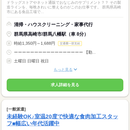
ドラッグストアやネット通販でおなじみのサプリメント？？ その製
造ラインを、毎晩きれいに整えるのがこのお仕事です。 群馬県高崎
市にある食品工場で...
清掃・ハウスクリーニング・家事代行
群馬県高崎市/群馬八幡駅（車 8分）
時給1,350円～1,688円
交通費一部支給
ーーーーーーーーーーーーーーーーー 【勤...
土曜日 日曜日 祝日
もっと見る
求人詳細を見る
[一般派遣]
未経験OK♪室温20度で快適な食肉加工スタッ
フ■幅広い年代活躍中