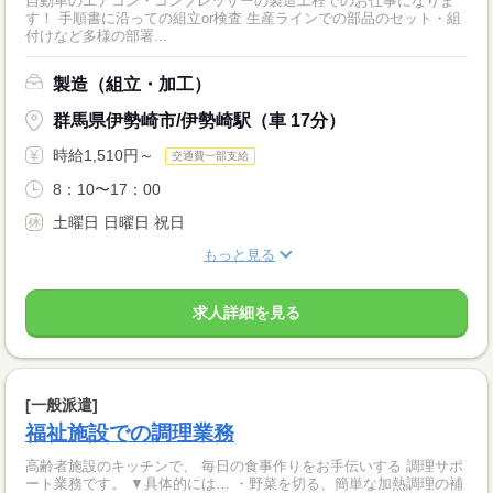
自動車のエアコン・コンプレッサーの製造工程でのお仕事になりま
す！ 手順書に沿っての組立or検査 生産ラインでの部品のセット・組
付けなど多様の部署...
製造（組立・加工）
群馬県伊勢崎市/伊勢崎駅（車 17分）
時給1,510円～
交通費一部支給
8：10〜17：00
土曜日 日曜日 祝日
もっと見る
求人詳細を見る
[一般派遣]
福祉施設での調理業務
高齢者施設のキッチンで、 毎日の食事作りをお手伝いする 調理サポ
ート業務です。 ▼具体的には… ・野菜を切る、簡単な加熱調理の補