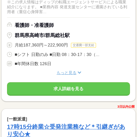
※この求人情報はディップの転職エージェントサービスによる職業
紹介になります。 ■業務内容 発達支援センターに通園されている利
用者（重症心身障害...
看護師・准看護師
群馬県高崎市/群馬総社駅
月給187,360円～222,900円
交通費一部支給
■シフト 日勤のみ ■日勤 08：30-17：30（...
■年間休日数 126日
もっと見る
求人詳細を見る
3日以内公開
[一般派遣]
17時15分終業☆受発注業務など＊引継ぎがあ
り安心★