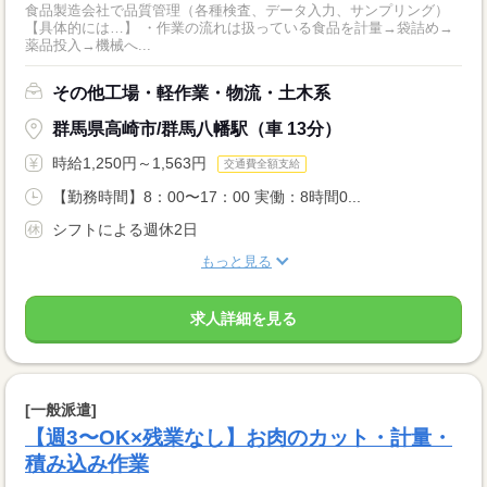
食品製造会社で品質管理（各種検査、データ入力、サンプリング）
【具体的には…】 ・作業の流れは扱っている食品を計量→袋詰め→
薬品投入→機械へ...
その他工場・軽作業・物流・土木系
群馬県高崎市/群馬八幡駅（車 13分）
時給1,250円～1,563円
交通費全額支給
【勤務時間】8：00〜17：00 実働：8時間0...
シフトによる週休2日
もっと見る
求人詳細を見る
[一般派遣]
【週3〜OK×残業なし】お肉のカット・計量・
積み込み作業