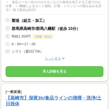
＜ 食品メーカー向けのホルモンなどの食肉を加工する工場でのお
仕事 ＞ 機械によるカット補助、計量、トラックへの積み込みを担
当！ 扱う製品は約10...
製造（組立・加工）
群馬県高崎市/群馬八幡駅（徒歩 10分）
時給1,350円
交通費一部支給
8：00〜17：00
シフト（週3日‾OK）
もっと見る
求人詳細を見る
[一般派遣]
【高崎市】深夜3h/食品ラインの清掃・洗浄/土
日祝休