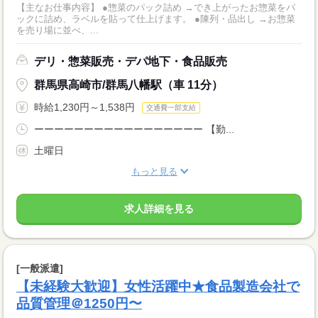
【主なお仕事内容】 ●惣菜のパック詰め →でき上がったお惣菜をパ
ックに詰め、ラベルを貼って仕上げます。 ●陳列・品出し →お惣菜
を売り場に並べ、...
デリ・惣菜販売・デパ地下・食品販売
群馬県高崎市/群馬八幡駅（車 11分）
時給1,230円～1,538円
交通費一部支給
ーーーーーーーーーーーーーーーーー 【勤...
土曜日
もっと見る
求人詳細を見る
[一般派遣]
【未経験大歓迎】女性活躍中★食品製造会社で
品質管理＠1250円〜