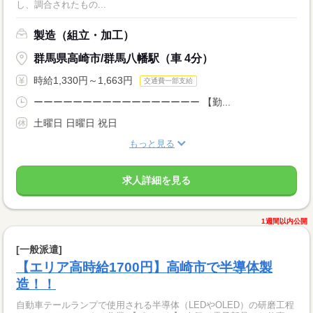
し、調合されたもの...
製造（組立・加工）
群馬県高崎市/群馬八幡駅（車 4分）
時給1,330円～1,663円
交通費一部支給
ーーーーーーーーーーーーーーーーー 【勤...
土曜日 日曜日 祝日
もっと見る
求人詳細を見る
1週間以内公開
[一般派遣]
【エリア高時給1700円】高崎市で半導体製
造！！
自動車テールランプで使用される半導体（LEDやOLED）の研磨工程