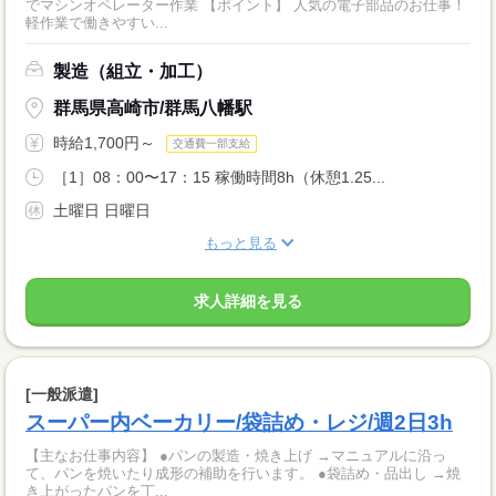
でマシンオペレーター作業 【ポイント】 人気の電子部品のお仕事！
軽作業で働きやすい...
製造（組立・加工）
群馬県高崎市/群馬八幡駅
時給1,700円～
交通費一部支給
［1］08：00〜17：15 稼働時間8h（休憩1.25...
土曜日 日曜日
もっと見る
求人詳細を見る
[一般派遣]
スーパー内ベーカリー/袋詰め・レジ/週2日3h
【主なお仕事内容】 ●パンの製造・焼き上げ →マニュアルに沿っ
て、パンを焼いたり成形の補助を行います。 ●袋詰め・品出し →焼
き上がったパンを丁...