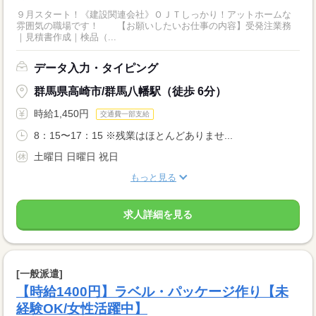
９月スタート！《建設関連会社》ＯＪＴしっかり！アットホームな
雰囲気の職場です！ 【お願いしたいお仕事の内容】受発注業務
｜見積書作成｜検品（...
データ入力・タイピング
群馬県高崎市/群馬八幡駅（徒歩 6分）
時給1,450円
交通費一部支給
8：15〜17：15 ※残業はほとんどありませ...
土曜日 日曜日 祝日
もっと見る
求人詳細を見る
[一般派遣]
【時給1400円】ラベル・パッケージ作り【未
経験OK/女性活躍中】