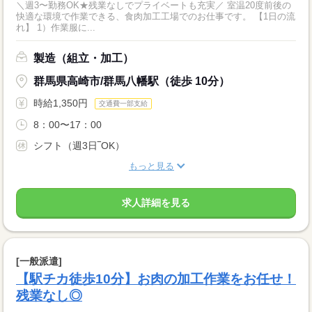
＼週3〜勤務OK★残業なしでプライベートも充実／ 室温20度前後の
快適な環境で作業できる、食肉加工工場でのお仕事です。 【1日の流
れ】 1）作業服に...
製造（組立・加工）
群馬県高崎市/群馬八幡駅（徒歩 10分）
時給1,350円
交通費一部支給
8：00〜17：00
シフト（週3日‾OK）
もっと見る
求人詳細を見る
[一般派遣]
【駅チカ徒歩10分】お肉の加工作業をお任せ！
残業なし◎