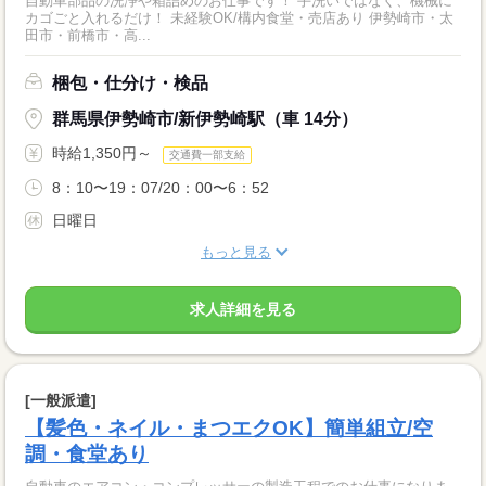
自動車部品の洗浄や箱詰めのお仕事です！ 手洗いではなく、機械に
カゴごと入れるだけ！ 未経験OK/構内食堂・売店あり 伊勢崎市・太
田市・前橋市・高...
梱包・仕分け・検品
群馬県伊勢崎市/新伊勢崎駅（車 14分）
時給1,350円～
交通費一部支給
8：10〜19：07/20：00〜6：52
日曜日
もっと見る
求人詳細を見る
[一般派遣]
【髪色・ネイル・まつエクOK】簡単組立/空
調・食堂あり