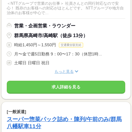
＜NTTグループで営業のお仕事＞ 社員さんとの同行対応なので安
心！ 既存のお客様への対応がほとんどです。 NTTグループや地方自
治体のお客様が中心で...
営業・企画営業・ラウンダー
群馬県高崎市/高崎駅（徒歩 13分）
時給1,450円～1,550円
交通費全額支給
月〜金で週5日勤務 9：00〜17：30（休憩1時...
土曜日 日曜日 祝日
もっと見る
求人詳細を見る
[一般派遣]
スーパー惣菜パック詰め・陳列/午前のみ/群馬
八幡駅車11分