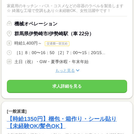
家庭用のキッチン・バス・コスメなどの容器のラベルを製造します
☆ 綺麗な工場で空調もあり☆未経験OK、女性活躍中です！
機械オペレーション
群馬県伊勢崎市/伊勢崎駅（車 22分）
時給1,400円～
交通費一部支給
［1］8：00〜16：50 ［2］7：00〜15：20/15...
土日（祝）・GW・夏季休暇・年末年始
もっと見る
求人詳細を見る
[一般派遣]
【時給1350円】梱包・箱作り・シール貼り
【未経験OK/髪色OK】