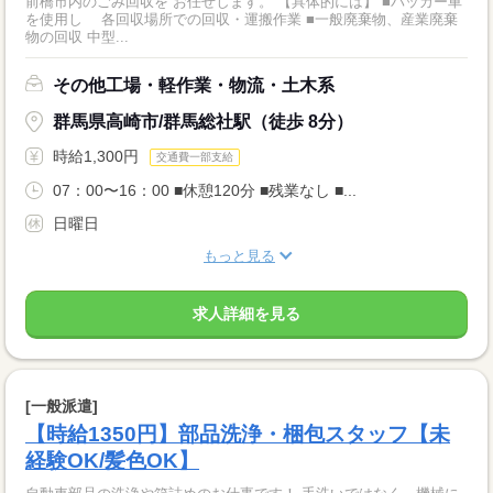
前橋市内のごみ回収を お任せします。 【具体的には】 ■パッカー車
を使用し 各回収場所での回収・運搬作業 ■一般廃棄物、産業廃棄
物の回収 中型...
その他工場・軽作業・物流・土木系
群馬県高崎市/群馬総社駅（徒歩 8分）
時給1,300円
交通費一部支給
07：00〜16：00 ■休憩120分 ■残業なし ■...
日曜日
もっと見る
求人詳細を見る
[一般派遣]
【時給1350円】部品洗浄・梱包スタッフ【未
経験OK/髪色OK】