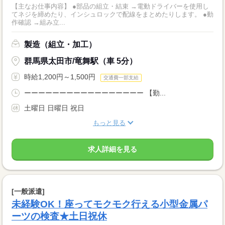
【主なお仕事内容】 ●部品の組立・結束 →電動ドライバーを使用し
てネジを締めたり、インシュロックで配線をまとめたりします。 ●動
作確認 →組み立...
製造（組立・加工）
群馬県太田市/竜舞駅（車 5分）
時給1,200円～1,500円
交通費一部支給
ーーーーーーーーーーーーーーーーー 【勤...
土曜日 日曜日 祝日
もっと見る
求人詳細を見る
[一般派遣]
未経験OK！座ってモクモク行える小型金属パ
ーツの検査★土日祝休