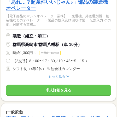
「あれ…？超条件いいじゃん♪」部品の製造機
オペレーター
【電子部品のマシンオペレーター業務】 ・完選機、外観選別機、包
装機などのオペレーター ・製品の投入及び回収作業 ・伝票入力 その
他、付随する業務...
製造（組立・加工）
群馬県高崎市/群馬八幡駅（車 10分）
時給1,300円～
交通費一部支給
【2交替】8：00〜17：30／19：45〜5：15（...
シフト制（4勤2休） ※他会社カレンダー
もっと見る
求人詳細を見る
[一般派遣]