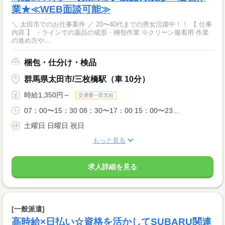
業★≪WEB面談可能≫
＼ 太田市でのお仕事案件 ／ 20〜40代までの男女活躍中！！ 【 仕事
内容 】 ・ラインでの薬品の成形・梱包作業 ※クリーン服着用 作業
の進め方や...
梱包・仕分け・検品
群馬県太田市/三枚橋駅（車 10分）
時給1,350円～
交通費一部支給
07：00〜15：30 08：30〜17：00 15：00〜23...
土曜日 日曜日 祝日
もっと見る
求人詳細を見る
[一般派遣]
高時給×日払い☆資格を活かしてSUBARU関連