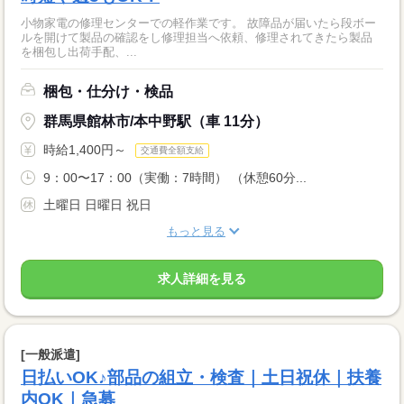
小物家電の修理センターでの軽作業です。 故障品が届いたら段ボー
ルを開けて製品の確認をし修理担当へ依頼、修理されてきたら製品
を梱包し出荷手配、...
梱包・仕分け・検品
群馬県館林市/本中野駅（車 11分）
時給1,400円～
交通費全額支給
9：00〜17：00（実働：7時間） （休憩60分...
土曜日 日曜日 祝日
もっと見る
求人詳細を見る
[一般派遣]
日払いOK♪部品の組立・検査｜土日祝休｜扶養
内OK｜急募