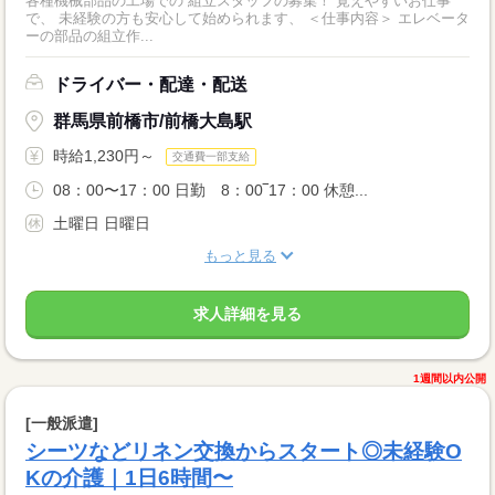
各種機械部品の工場での 組立スタッフの募集！ 覚えやすいお仕事
で、 未経験の方も安心して始められます、 ＜仕事内容＞ エレベータ
ーの部品の組立作...
ドライバー・配達・配送
群馬県前橋市/前橋大島駅
時給1,230円～
交通費一部支給
08：00〜17：00 日勤 8：00‾17：00 休憩...
土曜日 日曜日
もっと見る
求人詳細を見る
1週間以内公開
[一般派遣]
シーツなどリネン交換からスタート◎未経験O
Kの介護｜1日6時間〜