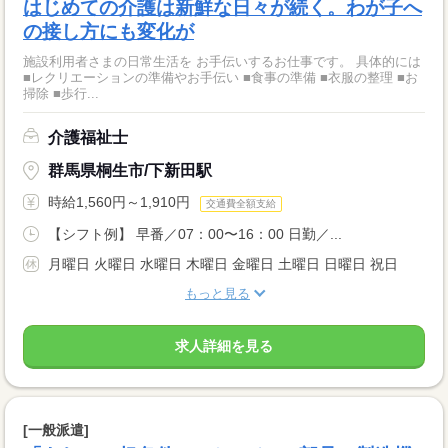
はじめての介護は新鮮な日々が続く。わが子へ
の接し方にも変化が
施設利用者さまの日常生活を お手伝いするお仕事です。 具体的には
■レクリエーションの準備やお手伝い ■食事の準備 ■衣服の整理 ■お
掃除 ■歩行...
介護福祉士
群馬県桐生市/下新田駅
時給1,560円～1,910円
交通費全額支給
【シフト例】 早番／07：00〜16：00 日勤／...
月曜日 火曜日 水曜日 木曜日 金曜日 土曜日 日曜日 祝日
もっと見る
求人詳細を見る
[一般派遣]