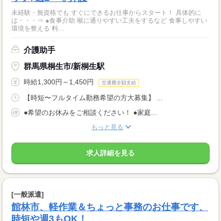
未経験・無資格でも すぐにできるお仕事からスタート！ 具体的に
は・・・⇒ ●食事介助 喉に通りやすい工夫をするなど 食事しやすい
環境を整える 料...
介護助手
群馬県桐生市/新桐生駅
時給1,300円～1,450円
交通費全額支給
【時短〜フルタイム勤務希望の方大募集】 ...
●希望のお休みをご相談ください！ ●家庭...
もっと見る
求人詳細を見る
[一般派遣]
館林市、軽作業＆ちょっと事務のお仕事です、
時短や週3もOK！