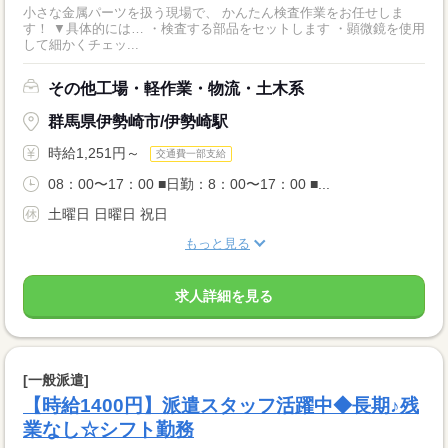
小さな金属パーツを扱う現場で、 かんたん検査作業をお任せしま
す！ ▼具体的には… ・検査する部品をセットします ・顕微鏡を使用
して細かくチェッ...
その他工場・軽作業・物流・土木系
群馬県伊勢崎市/伊勢崎駅
時給1,251円～
交通費一部支給
08：00〜17：00 ■日勤：8：00〜17：00 ■...
土曜日 日曜日 祝日
もっと見る
求人詳細を見る
[一般派遣]
【時給1400円】派遣スタッフ活躍中◆長期♪残
業なし☆シフト勤務