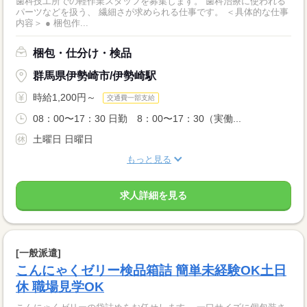
歯科技工所での軽作業スタッフを募集します。 歯科治療に使われる
パーツなどを扱う、 繊細さが求められる仕事です。 ＜具体的な仕事
内容＞ ● 梱包作...
梱包・仕分け・検品
群馬県伊勢崎市/伊勢崎駅
時給1,200円～
交通費一部支給
08：00〜17：30 日勤 8：00〜17：30（実働...
土曜日 日曜日
もっと見る
求人詳細を見る
[一般派遣]
こんにゃくゼリー検品箱詰 簡単未経験OK土日
休 職場見学OK