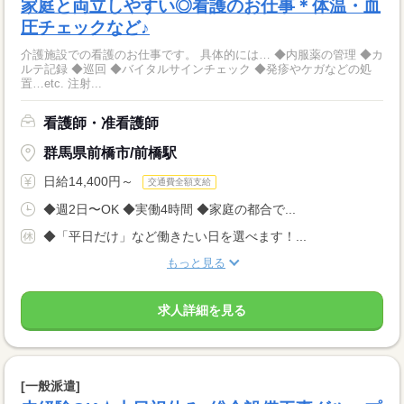
家庭と両立しやすい◎看護のお仕事＊体温・血
圧チェックなど♪
介護施設での看護のお仕事です。 具体的には… ◆内服薬の管理 ◆カ
ルテ記録 ◆巡回 ◆バイタルサインチェック ◆発疹やケガなどの処
置…etc. 注射...
看護師・准看護師
群馬県前橋市/前橋駅
日給14,400円～
交通費全額支給
◆週2日〜OK ◆実働4時間 ◆家庭の都合で...
◆「平日だけ」など働きたい日を選べます！...
もっと見る
求人詳細を見る
[一般派遣]