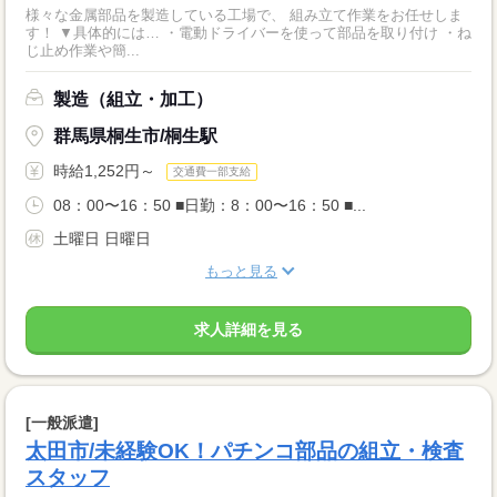
様々な金属部品を製造している工場で、 組み立て作業をお任せしま
す！ ▼具体的には… ・電動ドライバーを使って部品を取り付け ・ね
じ止め作業や簡...
製造（組立・加工）
群馬県桐生市/桐生駅
時給1,252円～
交通費一部支給
08：00〜16：50 ■日勤：8：00〜16：50 ■...
土曜日 日曜日
もっと見る
求人詳細を見る
[一般派遣]
太田市/未経験OK！パチンコ部品の組立・検査
スタッフ