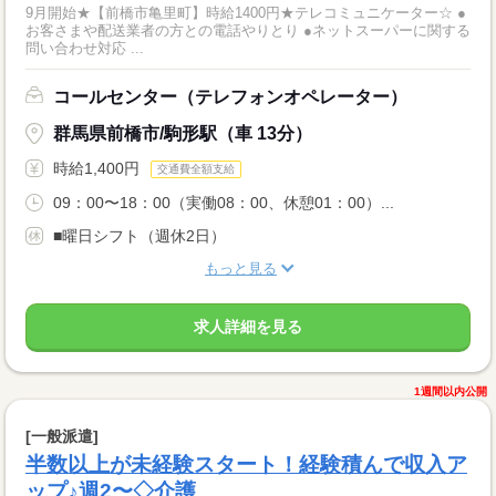
9月開始★【前橋市亀里町】時給1400円★テレコミュニケーター☆ ●
お客さまや配送業者の方との電話やりとり ●ネットスーパーに関する
問い合わせ対応 ...
コールセンター（テレフォンオペレーター）
群馬県前橋市/駒形駅（車 13分）
時給1,400円
交通費全額支給
09：00〜18：00（実働08：00、休憩01：00）...
■曜日シフト（週休2日）
もっと見る
求人詳細を見る
1週間以内公開
[一般派遣]
半数以上が未経験スタート！経験積んで収入ア
ップ♪週2〜◇介護