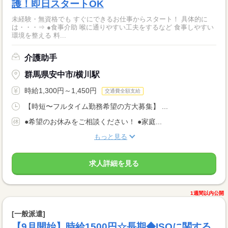
護！即日スタートOK
未経験・無資格でも すぐにできるお仕事からスタート！ 具体的に
は・・・⇒ ●食事介助 喉に通りやすい工夫をするなど 食事しやすい
環境を整える 料...
介護助手
群馬県安中市/横川駅
時給1,300円～1,450円
交通費全額支給
【時短〜フルタイム勤務希望の方大募集】 ...
●希望のお休みをご相談ください！ ●家庭...
もっと見る
求人詳細を見る
1週間以内公開
[一般派遣]
【9月開始】時給1500円☆長期◆ISOに関する