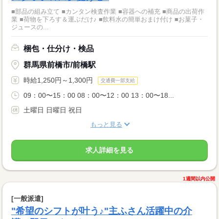
■部品の組み立て ■カンタン検査作業 ■容器への補充 ■商品の出荷作
業 ■荷物を下ろす＆運ぶだけ♪ ■飲料水の簡単おまけ付け ■お菓子・
ジュースの...
梱包・仕分け・検品
群馬県前橋市/前橋駅
時給1,250円～1,300円
交通費一部支給
09：00〜15：00 08：00〜12：00 13：00〜18...
土曜日 日曜日 祝日
もっと見る
求人詳細を見る
1週間以内公開
[一般派遣]
"希望のシフトが叶う♪"主ふさん活躍中の介