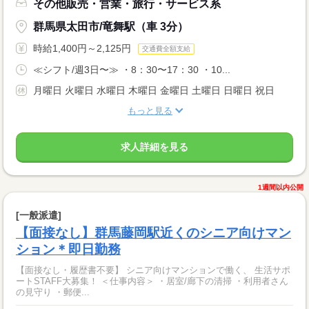
その他販売・営業・旅行・サービス系
群馬県太田市/竜舞駅（車 3分）
時給1,400円～2,125円
交通費全額支給
≪シフト/週3日〜≫ ・8：30〜17：30 ・10...
月曜日 火曜日 水曜日 木曜日 金曜日 土曜日 日曜日 祝日
もっと見る
求人詳細を見る
1週間以内公開
[一般派遣]
【面接なし】群馬藤岡駅近くのシニア向けマン
ション＊即日勤務
【面接なし・履歴書不要】 シニア向けマンションで働く、 生活サポ
ートSTAFF大募集！ ＜仕事内容＞ ・居室/廊下の清掃 ・利用者さん
の見守り ・郵便...