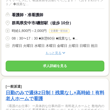
デイサービスにて 看護業務をお願いいたします！ ＼おすすめポイン
ト／ ◆残業な...
看護師・准看護師
群馬県安中市/磯部駅（徒歩 10分）
時給1,800円～2,000円
交通費一部支給
08：30〜17：30 ■休憩60分 ■残業なし ■...
月曜日 火曜日 水曜日 木曜日 金曜日 土曜日 日曜日 祝日
もっと見る
求人詳細を見る
[一般派遣]
日勤のみで週休2日制！残業なし×高時給！有料
老人ホームで看護
《看護のお仕事》 ー具体的な仕事内容ー 有料老人ホームと 敷地内の
デイサービスにて 看護業務をお願いいたします！ ＼おすすめポイン