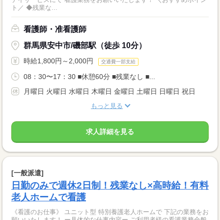
ト／ ◆残業な...
看護師・准看護師
群馬県安中市/磯部駅（徒歩 10分）
時給1,800円～2,000円
交通費一部支給
08：30〜17：30 ■休憩60分 ■残業なし ■...
月曜日 火曜日 水曜日 木曜日 金曜日 土曜日 日曜日 祝日
もっと見る
求人詳細を見る
[一般派遣]
日勤のみで週休2日制！残業なし×高時給！有料
老人ホームで看護
《看護のお仕事》 ユニット型 特別養護老人ホームで 下記の業務をお
願いいたします！ ー具体的な仕事内容ー ご利用者様の看護業務全般