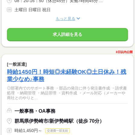
08：20-16：50（休憩45分）実働7時間45分 ...
土曜日 日曜日 祝日
もっと見る
求人詳細を見る
3日以内公開
[一般派遣]
時給1450円！時短◎未経験OK◎土日休み！残
業少なめ♪事務
◎部署内でのサポート事務 ・部品の発注に伴う発注書作成 ・請求書
処理 ・納期管理 ・納品管理 ・資料作成 ・メール対応（メーカーや
商社とのやりと...
一般事務・OA事務
群馬県伊勢崎市/新伊勢崎駅（徒歩 70分）
時給1,450円～
交通費一部支給