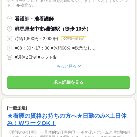
デイサービスにて 看護業務をお願いいたします！ ＼おすすめポイン
ト／ ◆残業な...
看護師・准看護師
群馬県安中市/磯部駅（徒歩 10分）
時給1,800円～2,000円
交通費一部支給
■08：30〜17：30 ■休憩60分 ■残業なし ...
■週休2日制 ■シフト制
もっと見る
求人詳細を見る
[一般派遣]
★看護の資格お持ちの方へ★日勤のみ×土日休
み！WワークOK！
《看護のお仕事》 ー具体的な仕事内容ー 有料老人ホームと 敷地内の