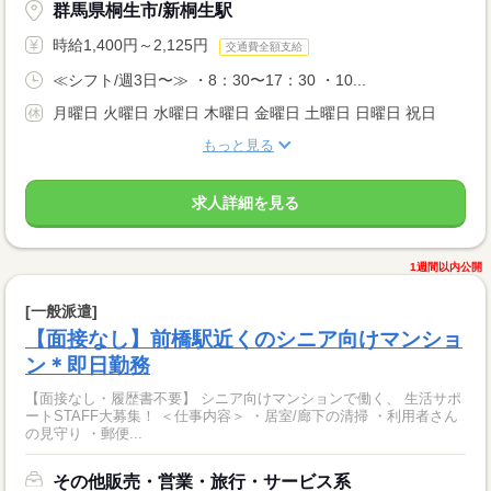
群馬県桐生市/新桐生駅
時給1,400円～2,125円
交通費全額支給
≪シフト/週3日〜≫ ・8：30〜17：30 ・10...
月曜日 火曜日 水曜日 木曜日 金曜日 土曜日 日曜日 祝日
もっと見る
求人詳細を見る
1週間以内公開
[一般派遣]
【面接なし】前橋駅近くのシニア向けマンショ
ン＊即日勤務
【面接なし・履歴書不要】 シニア向けマンションで働く、 生活サポ
ートSTAFF大募集！ ＜仕事内容＞ ・居室/廊下の清掃 ・利用者さん
の見守り ・郵便...
その他販売・営業・旅行・サービス系