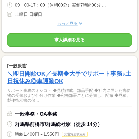
09：00-17：00（休憩60分）実働7時間00分 ...
土曜日 日曜日
もっと見る
求人詳細を見る
[一般派遣]
＼即日開始OK／長期◆大手でサポート事務♪土
日祝休み◎車通勤OK
サポート事務のオシゴト ◆見積作成、部品手配 ◆社内に届いた郵便
物の受領および仕分け作業 ◆宛先部署ごとに分類し、配布 ◆見積、
製作指示書の保...
一般事務・OA事務
群馬県前橋市/群馬総社駅（徒歩 14分）
時給1,400円～1,550円
交通費全額支給