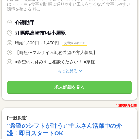
は・・・⇒ ●食事介助 喉に通りやすい工夫をするなど 食事しやすい
環境を整える 料...
介護助手
群馬県高崎市/根小屋駅
時給1,300円～1,450円
交通費全額支給
【時短〜フルタイム勤務希望の方大募集】 ...
●希望のお休みをご相談ください！ ●家庭...
もっと見る
求人詳細を見る
1週間以内公開
[一般派遣]
"希望のシフトが叶う♪"主ふさん活躍中の介
護！即日スタートOK