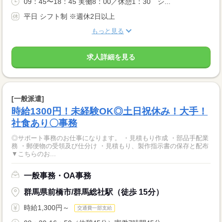
09：45〜18：45 実働8：00／休憩1：30 シ...
平日 シフト制 ※週休2日以上
もっと見る
求人詳細を見る
[一般派遣]
時給1300円！未経験OK◎土日祝休み！大手！
社食あり〇事務
◎サポート事務のお仕事になります。 ・見積もり作成 ・部品手配業
務 ・郵便物の受領及び仕分け ・見積もり、製作指示書の保存と配布
▼こちらのお...
一般事務・OA事務
群馬県前橋市/群馬総社駅（徒歩 15分）
時給1,300円～
交通費一部支給