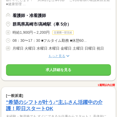
■健康管理 ...
看護師・准看護師
群馬県高崎市/高崎駅（車 5分）
時給1,900円～2,200円
交通費一部支給
08：30〜17：30 ■フルタイム勤務 ■休憩60...
月曜日 火曜日 水曜日 木曜日 金曜日 土曜日 日曜日 祝日
もっと見る
求人詳細を見る
1週間以内公開
[一般派遣]
"希望のシフトが叶う♪"主ふさん活躍中の介
護！即日スタートOK
未経験・無資格でも すぐにできるお仕事からスタート！ 具体的に