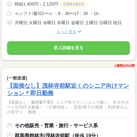
時給1,400円～2,125円
交通費全額支給
≪シフト/週3日〜≫ ・8：30〜17：30 ・10...
月曜日 火曜日 水曜日 木曜日 金曜日 土曜日 日曜日 祝日
もっと見る
求人詳細を見る
1週間以内公開
[一般派遣]
【面接なし】茂林寺前駅近くのシニア向けマン
ション＊即日勤務
【面接なし・履歴書不要】 シニア向けマンションで働く、 生活サポ
ートSTAFF大募集！ ＜仕事内容＞ ・居室/廊下の清掃 ・利用者さん
の見守り ・郵便...
その他販売・営業・旅行・サービス系
群馬県館林市/茂林寺前駅（徒歩 19分）