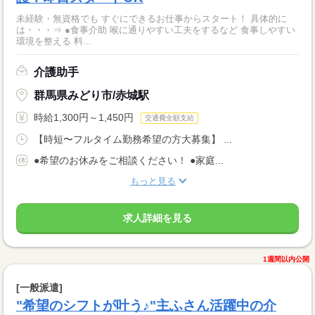
未経験・無資格でも すぐにできるお仕事からスタート！ 具体的に
は・・・⇒ ●食事介助 喉に通りやすい工夫をするなど 食事しやすい
環境を整える 料...
介護助手
群馬県みどり市/赤城駅
時給1,300円～1,450円
交通費全額支給
【時短〜フルタイム勤務希望の方大募集】 ...
●希望のお休みをご相談ください！ ●家庭...
もっと見る
求人詳細を見る
1週間以内公開
[一般派遣]
"希望のシフトが叶う♪"主ふさん活躍中の介