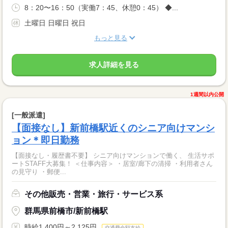
8：20〜16：50（実働7：45、休憩0：45） ◆...
土曜日 日曜日 祝日
もっと見る
求人詳細を見る
1週間以内公開
[一般派遣]
【面接なし】新前橋駅近くのシニア向けマンシ
ョン＊即日勤務
【面接なし・履歴書不要】 シニア向けマンションで働く、 生活サポ
ートSTAFF大募集！ ＜仕事内容＞ ・居室/廊下の清掃 ・利用者さん
の見守り ・郵便...
その他販売・営業・旅行・サービス系
群馬県前橋市/新前橋駅
時給1,400円～2,125円
交通費全額支給