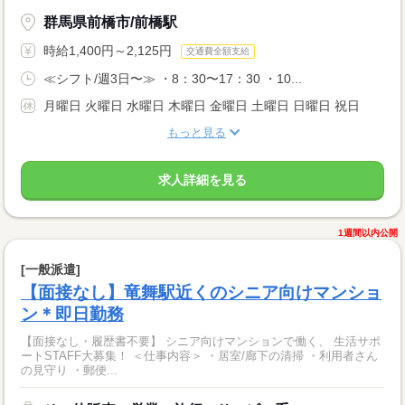
群馬県前橋市/前橋駅
時給1,400円～2,125円
交通費全額支給
≪シフト/週3日〜≫ ・8：30〜17：30 ・10...
月曜日 火曜日 水曜日 木曜日 金曜日 土曜日 日曜日 祝日
もっと見る
求人詳細を見る
1週間以内公開
[一般派遣]
【面接なし】竜舞駅近くのシニア向けマンショ
ン＊即日勤務
【面接なし・履歴書不要】 シニア向けマンションで働く、 生活サポ
ートSTAFF大募集！ ＜仕事内容＞ ・居室/廊下の清掃 ・利用者さん
の見守り ・郵便...