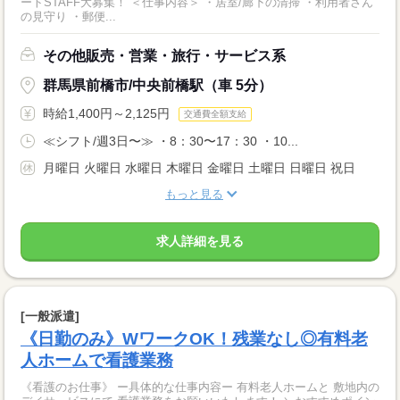
ートSTAFF大募集！ ＜仕事内容＞ ・居室/廊下の清掃 ・利用者さん
の見守り ・郵便...
その他販売・営業・旅行・サービス系
群馬県前橋市/中央前橋駅（車 5分）
時給1,400円～2,125円
交通費全額支給
≪シフト/週3日〜≫ ・8：30〜17：30 ・10...
月曜日 火曜日 水曜日 木曜日 金曜日 土曜日 日曜日 祝日
もっと見る
求人詳細を見る
[一般派遣]
《日勤のみ》WワークOK！残業なし◎有料老
人ホームで看護業務
《看護のお仕事》 ー具体的な仕事内容ー 有料老人ホームと 敷地内の