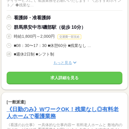
デイサービスにて 看護業務をお願いいたします！ ＼おすすめポイン
ト／ ◆残業な...
看護師・准看護師
群馬県安中市/磯部駅（徒歩 10分）
時給1,800円～2,000円
交通費一部支給
■08：30〜17：30 ■休憩60分 ■残業なし ...
■週休2日制 ■シフト制
もっと見る
求人詳細を見る
[一般派遣]
《日勤のみ》WワークOK！残業なし◎有料老
人ホームで看護業務
《看護のお仕事》 ー具体的な仕事内容ー 有料老人ホームと 敷地内の