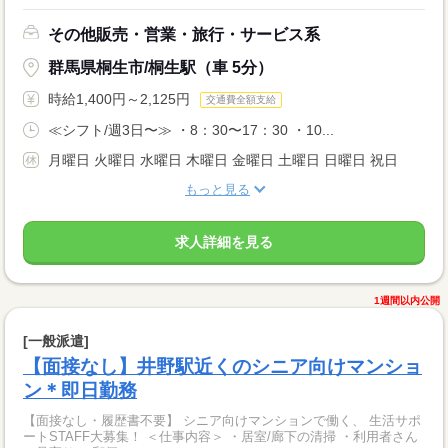
その他販売・営業・旅行・サービス系
群馬県桐生市/桐生駅（車 5分）
時給1,400円～2,125円
交通費全額支給
≪シフト/週3日〜≫ ・8：30〜17：30 ・10...
月曜日 火曜日 水曜日 木曜日 金曜日 土曜日 日曜日 祝日
もっと見る
求人詳細を見る
1週間以内公開
[一般派遣]
【面接なし】井野駅近くのシニア向けマンショ
ン＊即日勤務
【面接なし・履歴書不要】 シニア向けマンションで働く、 生活サポ
ートSTAFF大募集！ ＜仕事内容＞ ・居室/廊下の清掃 ・利用者さん