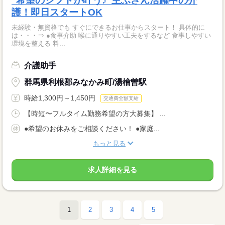
"希望のシフトが叶う♪"主ふさん活躍中の介
護！即日スタートOK
未経験・無資格でも すぐにできるお仕事からスタート！ 具体的に
は・・・⇒ ●食事介助 喉に通りやすい工夫をするなど 食事しやすい
環境を整える 料...
介護助手
群馬県利根郡みなかみ町/湯檜曽駅
時給1,300円～1,450円
交通費全額支給
【時短〜フルタイム勤務希望の方大募集】 ...
●希望のお休みをご相談ください！ ●家庭...
もっと見る
求人詳細を見る
1
2
3
4
5