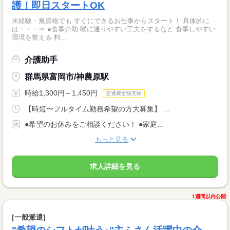
護！即日スタートOK
未経験・無資格でも すぐにできるお仕事からスタート！ 具体的に
は・・・⇒ ●食事介助 喉に通りやすい工夫をするなど 食事しやすい
環境を整える 料...
介護助手
群馬県富岡市/神農原駅
時給1,300円～1,450円
交通費全額支給
【時短〜フルタイム勤務希望の方大募集】 ...
●希望のお休みをご相談ください！ ●家庭...
もっと見る
求人詳細を見る
1週間以内公開
[一般派遣]