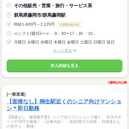
その他販売・営業・旅行・サービス系
群馬県藤岡市/群馬藤岡駅
時給1,400円～2,125円
交通費全額支給
≪シフト/週3日〜≫ ・8：30〜17：30 ・10...
月曜日 火曜日 水曜日 木曜日 金曜日 土曜日 日曜日 祝日
もっと見る
求人詳細を見る
1週間以内公開
[一般派遣]
【面接なし】桐生駅近くのシニア向けマンショ
ン＊即日勤務
【面接なし・履歴書不要】 シニア向けマンションで働く、 生活サポ
ートSTAFF大募集！ ＜仕事内容＞ ・居室/廊下の清掃 ・利用者さん
の見守り ・郵便...