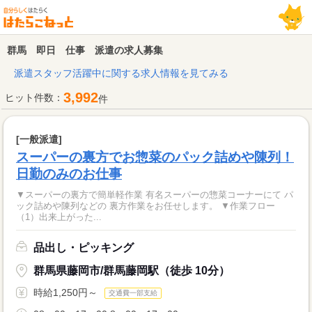
群馬 即日 仕事 派遣の求人募集
派遣スタッフ活躍中に関する求人情報を見てみる
3,992
ヒット件数：
件
[一般派遣]
スーパーの裏方でお惣菜のパック詰めや陳列！
日勤のみのお仕事
▼スーパーの裏方で簡単軽作業 有名スーパーの惣菜コーナーにて パ
ック詰めや陳列などの 裏方作業をお任せします。 ▼作業フロー
（1）出来上がった...
品出し・ピッキング
群馬県藤岡市/群馬藤岡駅（徒歩 10分）
時給1,250円～
交通費一部支給