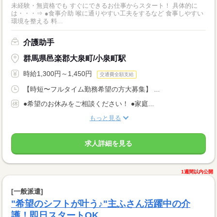
未経験・無資格でも すぐにできるお仕事からスタート！ 具体的に
は・・・⇒ ●食事介助 喉に通りやすい工夫をするなど 食事しやすい
環境を整える 料...
介護助手
群馬県邑楽郡大泉町/小泉町駅
時給1,300円～1,450円
交通費全額支給
【時短〜フルタイム勤務希望の方大募集】 ...
●希望のお休みをご相談ください！ ●家庭...
もっと見る
求人詳細を見る
1週間以内公開
[一般派遣]
"希望のシフトが叶う♪"主ふさん活躍中の介
護！即日スタートOK