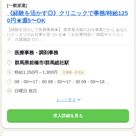
[一般派遣]
《経験を活かす◎》クリニックで事務/時給125
0円★週5〜OK
【経験を活かして医療事務★】 業界最大級のお仕事量だから あなた
にピッタリのお仕事が見つかる★ ◇お仕事内容◇ 病院やクリニッ
ク、介護施設での ...
医療事務・調剤事務
群馬県前橋市/群馬総社駅
時給1,250円～1,300円
交通費一部支給
08：00〜17：00 08：30〜17：30 09：00〜18...
日曜日 祝日
もっと見る
求人詳細を見る