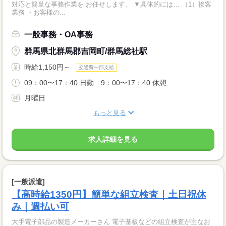
対応と簡単な事務作業を お任せします。 ▼具体的には… （1）接客
業務 ・お客様の...
一般事務・OA事務
群馬県北群馬郡吉岡町/群馬総社駅
時給1,150円～
交通費一部支給
09：00〜17：40 日勤 9：00〜17：40 休憩...
月曜日
もっと見る
求人詳細を見る
[一般派遣]
【高時給1350円】簡単な組立検査｜土日祝休
み｜週払い可
大手電子部品の製造メーカーさん 電子基板などの組立検査が主なお