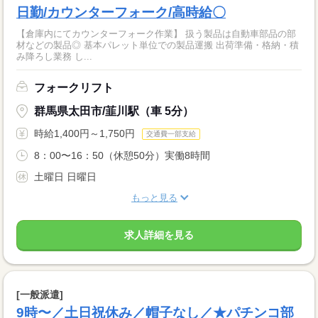
日勤/カウンターフォーク/高時給〇
【倉庫内にてカウンターフォーク作業】 扱う製品は自動車部品の部
材などの製品◎ 基本パレット単位での製品運搬 出荷準備・格納・積
み降ろし業務 し...
フォークリフト
群馬県太田市/韮川駅（車 5分）
時給1,400円～1,750円
交通費一部支給
8：00〜16：50（休憩50分）実働8時間
土曜日 日曜日
もっと見る
求人詳細を見る
[一般派遣]
9時〜／土日祝休み／帽子なし／★パチンコ部