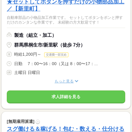
★セットしてボタンを押すだけの小物部品加工
／【新里町】
自動車部品の小物品加工作業です。 セットしてボタンをポンと押す
だけのカンタンな作業です。 未経験の方大歓迎です！
製造（組立・加工）
群馬県桐生市/新里駅（徒歩 7分）
時給1,200円～
交通費一部支給
日勤 7：00〜16：00（又は 8：00〜17：...
土曜日 日曜日
もっと見る
求人詳細を見る
[無期雇用派遣]
?
スグ働ける＆稼げる！包む・数える・仕分ける