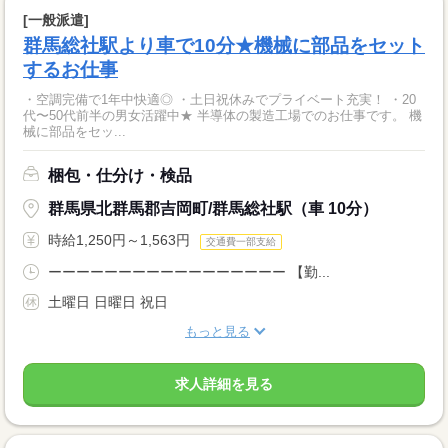
[一般派遣]
群馬総社駅より車で10分★機械に部品をセット
するお仕事
・空調完備で1年中快適◎ ・土日祝休みでプライベート充実！ ・20
代〜50代前半の男女活躍中★ 半導体の製造工場でのお仕事です。 機
械に部品をセッ...
梱包・仕分け・検品
群馬県北群馬郡吉岡町/群馬総社駅（車 10分）
時給1,250円～1,563円
交通費一部支給
ーーーーーーーーーーーーーーーーー 【勤...
土曜日 日曜日 祝日
もっと見る
求人詳細を見る