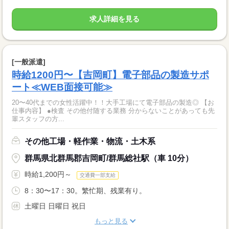
求人詳細を見る
[一般派遣]
時給1200円〜【吉岡町】電子部品の製造サポ
ート≪WEB面接可能≫
20〜40代までの女性活躍中！！大手工場にて電子部品の製造◎ 【お
仕事内容】 ●検査 その他付随する業務 分からないことがあっても先
輩スタッフの方...
その他工場・軽作業・物流・土木系
群馬県北群馬郡吉岡町/群馬総社駅（車 10分）
時給1,200円～
交通費一部支給
8：30〜17：30。繁忙期、残業有り。
土曜日 日曜日 祝日
もっと見る