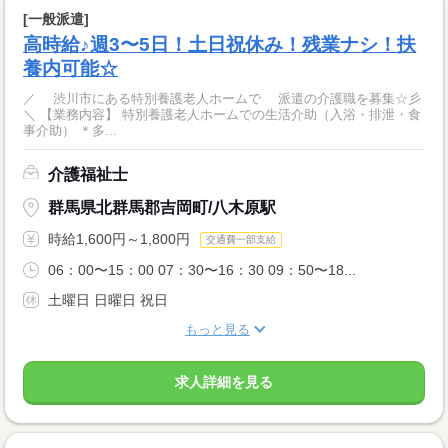
[一般派遣]
高時給♪週3〜5日！土日祝休み！残業ナシ！扶
養内可能☆
／ 渋川市にある特別養護老人ホームで 派遣の介護職を募集☆彡
＼ 【業務内容】 特別養護老人ホームでの生活介助（入浴・排泄・食
事介助） ＊多...
介護福祉士
群馬県北群馬郡吉岡町/八木原駅
時給1,600円～1,800円
交通費一部支給
06：00〜15：00 07：30〜16：30 09：50〜18...
土曜日 日曜日 祝日
もっと見る
求人詳細を見る