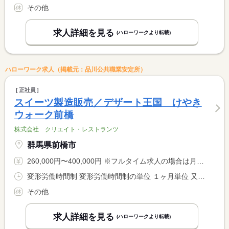
その他
求人詳細を見る
(ハローワークより転載)
ハローワーク求人（掲載元：品川公共職業安定所）
正社員
スイーツ製造販売／デザート王国 けやき
ウォーク前橋
株式会社 クリエイト・レストランツ
群馬県前橋市
260,000円〜400,000円 ※フルタイム求人の場合は月額（換算額）、パート求人の場合は時間額を表示しています。
変形労働時間制 変形労働時間制の単位 １ヶ月単位 又は 9時00分〜22時30分の時間の間の8時間程度 就業時間に関する特記事項 ＊９：００〜２２：３０の間でのシフト制 <BR> （１シフト実働６ｈ〜１０ｈ）
その他
求人詳細を見る
(ハローワークより転載)