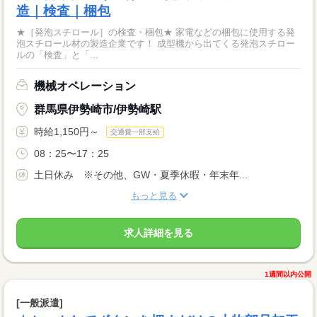
造｜検査｜梱包
★［発泡スチロール］の検査・梱包★ 家電などの梱包に使用する発
泡スチロール材の製造企業です！ 成型機から出てくる発泡スチロー
ルの「検査」と「...
機械オペレーション
群馬県伊勢崎市/伊勢崎駅
時給1,150円～
交通費一部支給
08：25〜17：25
土日休み ※その他、GW・夏季休暇・年末年...
もっと見る
求人詳細を見る
1週間以内公開
[一般派遣]