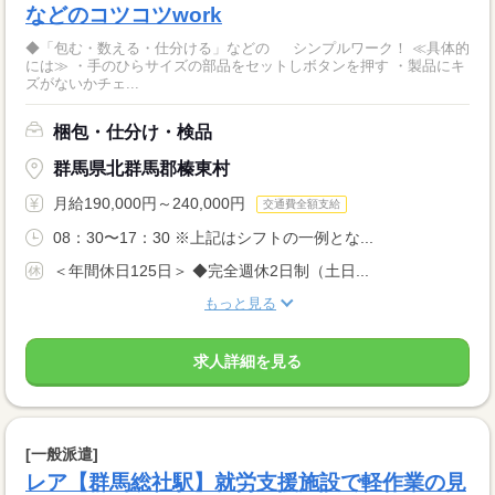
などのコツコツwork
◆「包む・数える・仕分ける」などの シンプルワーク！ ≪具体的
には≫ ・手のひらサイズの部品をセットしボタンを押す ・製品にキ
ズがないかチェ...
梱包・仕分け・検品
群馬県北群馬郡榛東村
月給190,000円～240,000円
交通費全額支給
08：30〜17：30 ※上記はシフトの一例とな...
＜年間休日125日＞ ◆完全週休2日制（土日...
もっと見る
求人詳細を見る
[一般派遣]
レア【群馬総社駅】就労支援施設で軽作業の見