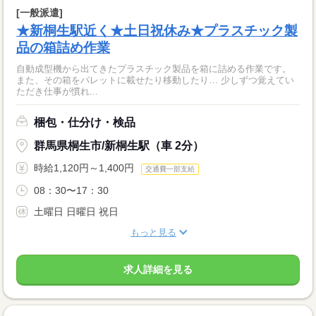
[一般派遣]
★新桐生駅近く★土日祝休み★プラスチック製
品の箱詰め作業
自動成型機から出てきたプラスチック製品を箱に詰める作業です。
また、その箱をパレットに載せたり移動したり… 少しずつ覚えてい
ただき仕事が慣れ...
梱包・仕分け・検品
群馬県桐生市/新桐生駅（車 2分）
時給1,120円～1,400円
交通費一部支給
08：30〜17：30
土曜日 日曜日 祝日
もっと見る
求人詳細を見る