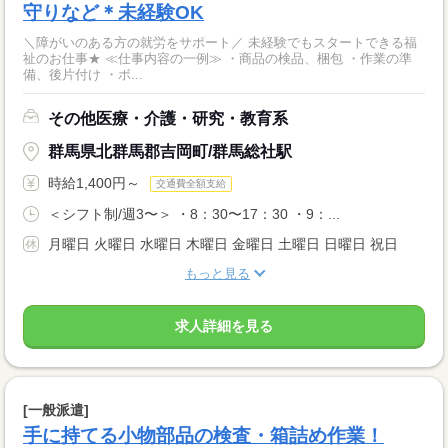
守りなど＊未経験OK
＼障がいのある方の就労をサポート／ 未経験でもスタートできる福
祉のお仕事★ ≪仕事内容の一例≫ ・商品の検品、梱包 ・作業の準
備、後片付け ・ボ...
その他医療・介護・研究・教育系
群馬県北群馬郡吉岡町/群馬総社駅
時給1,400円～
交通費全額支給
＜シフト制/週3〜＞ ・8：30〜17：30 ・9：...
月曜日 火曜日 水曜日 木曜日 金曜日 土曜日 日曜日 祝日
もっと見る
求人詳細を見る
[一般派遣]
手に持てる小物部品の検査・箱詰め作業！