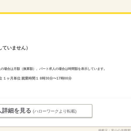
していません）
ルタイム求人の場合は月額（換算額）、パート求人の場合は時間額を表示しています。
１ヶ月単位 就業時間１ 8時30分〜17時00分
人詳細を見る
(ハローワークより転載)
掲載元：
富山公共職業