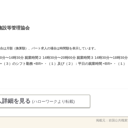
施設等管理協会
求人の場合は月額（換算額）、パート求人の場合は時間額を表示しています。
〜14時30分 就業時間２ 14時30分〜20時00分 就業時間３ 14時30分〜18時30分
（３）のシフト勤務 <BR> ・（１）及び（２）：平日の就業時間 <BR> ・（１）
人詳細を見る
(ハローワークより転載)
掲載元：
岩国公共職業