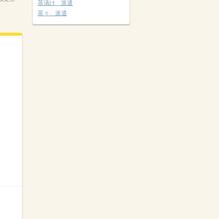
茶漬け 派遣
茶々 派遣