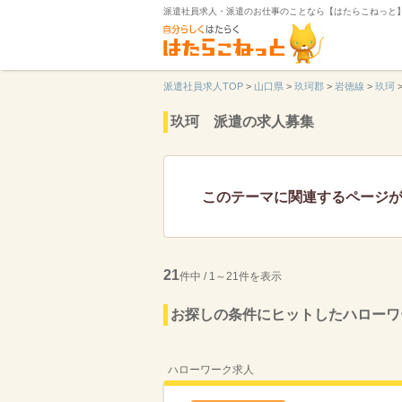
派遣社員求人・派遣のお仕事のことなら【はたらこねっと
派遣社員求人TOP
>
山口県
>
玖珂郡
>
岩徳線
>
玖珂
玖珂 派遣の求人募集
このテーマに関連するページ
21
件中 / 1～21件を表示
お探しの条件にヒットしたハローワ
ハローワーク求人