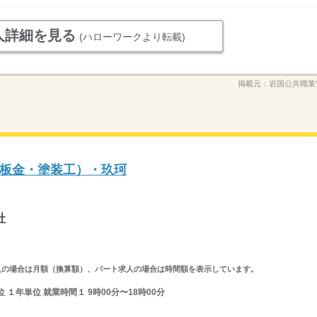
人詳細を見る
(ハローワークより転載)
掲載元：
岩国公共職業
板金・塗装工）・玖珂
社
ルタイム求人の場合は月額（換算額）、パート求人の場合は時間額を表示しています。
１年単位 就業時間１ 9時00分〜18時00分