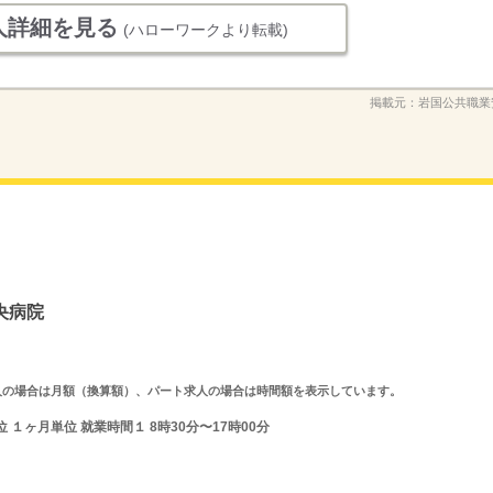
人詳細を見る
(ハローワークより転載)
掲載元：
岩国公共職業
央病院
ルタイム求人の場合は月額（換算額）、パート求人の場合は時間額を表示しています。
１ヶ月単位 就業時間１ 8時30分〜17時00分