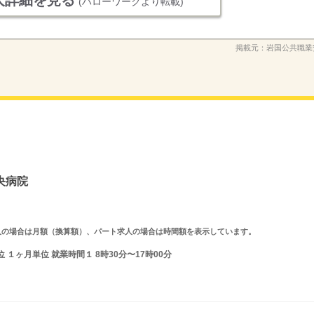
人詳細を見る
(ハローワークより転載)
掲載元：
岩国公共職業
央病院
ルタイム求人の場合は月額（換算額）、パート求人の場合は時間額を表示しています。
１ヶ月単位 就業時間１ 8時30分〜17時00分