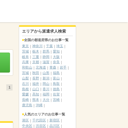
エリアから派遣求人検索
全国の都道府県のお仕事一覧
東京
神奈川
千葉
埼玉
茨城
栃木
群馬
愛知
岐阜
三重
静岡
大阪
兵庫
京都
滋賀
奈良
和歌山
北海道
青森
岩手
宮城
秋田
山形
福島
山梨
長野
新潟
富山
石川
福井
岡山
鳥取
1
島根
山口
香川
徳島
愛媛
高知
福岡
佐賀
長崎
熊本
大分
宮崎
鹿児島
沖縄
人気のエリアのお仕事一覧
港区
千代田区
新宿区
中央区
渋谷区
品川区