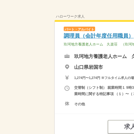
ハローワーク求人
パート・アルバイト
調理員（会計年度任用職員）
玖珂地方養護老人ホーム 久楽荘 （玖珂
玖珂地方養護老人ホーム 
山口県岩国市
1,274円〜1,274円 ※フルタイム
交替制（シフト制） 就業時間１ 9時30
業時間に関する特記事項 （１）〜（
その他
求