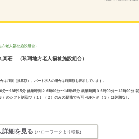
地方老人福祉施設組合）
久楽荘 （玖珂地方老人福祉施設組合）
求人の場合は月額（換算額）、パート求人の場合は時間額を表示しています。
分〜18時15分 就業時間２ 6時00分〜14時45分 就業時間３ 6時00分〜12時00分 就
３）のシフト制及び（１）（２）のみの勤務でも可 <BR> ※（３）は休憩なし
人詳細を見る
(ハローワークより転載)