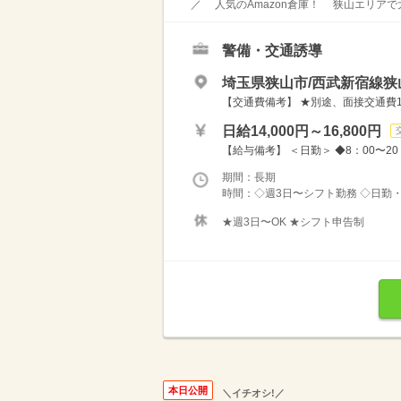
／ 人気のAmazon倉庫！ 狭山エリアで大
警備・交通誘導
埼玉県狭山市/西武新宿線狭
【交通費備考】 ★別途、面接交通費10
日給14,000円～16,800円
【給与備考】 ＜日勤＞ ◆8：00〜20：00
期間：長期
時間：◇週3日〜シフト勤務 ◇日勤・
★週3日〜OK ★シフト申告制
本日公開
＼イチオシ!／