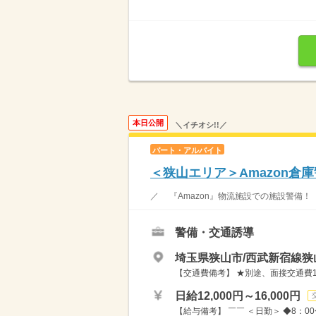
本日公開
＼イチオシ!!／
パート・アルバイト
＜狭山エリア＞Amazon倉
／ 『Amazon』物流施設での施設警備！
警備・交通誘導
埼玉県狭山市/西武新宿線狭
【交通費備考】 ★別途、面接交通費10
日給12,000円～16,000円
【給与備考】 ￣￣ ＜日勤＞ ◆8：00〜20