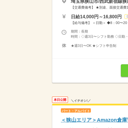
埼玉県狭山市/西武新宿線狭
【交通費備考】 ★別途、面接交通費10
日給14,000円～16,800円
【給与備考】 ＜日勤＞ ◆8：00〜20：00
期間：長期
時間：◇週3日〜シフト勤務 ◇日勤・
★週3日〜OK ★シフト申告制
本日公開
＼イチオシ!／
パート・アルバイト
＜狭山エリア＞Amazon倉