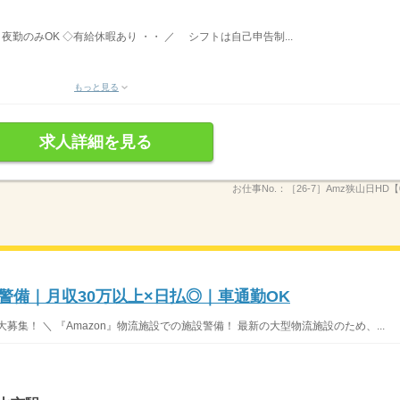
夜勤のみOK ◇有給休暇あり ・・ ／ シフトは自己申告制...
もっと見る
求人詳細を見る
お仕事No.：
［26-7］Amz狭山日HD【0
庫警備｜月収30万以上×日払◎｜車通勤OK
募集！ ＼ 『Amazon』物流施設での施設警備！ 最新の大型物流施設のため、...