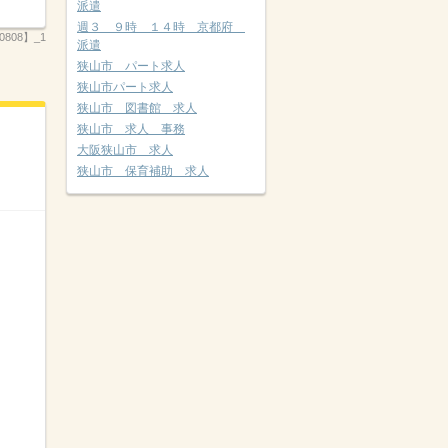
派遣
週３ ９時 １４時 京都府
808】_1
派遣
狭山市 パート求人
狭山市パート求人
狭山市 図書館 求人
狭山市 求人 事務
大阪狭山市 求人
狭山市 保育補助 求人