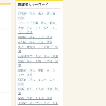
関連求人キーワード
託児所 付き 求人 狭山市
派遣
９〜 １７仕事 求人 派遣
大森 求人 ９：００〜 １
３： 派遣
静岡市 求人 ９月 派遣
高知市 求人 ９時 派遣
求人 紫波郡 ９：００〜 派
遣
薩摩川内市 ９月 求人 派遣
豊橋 求人 ９時 １７時 派
遣
磐田市 求人 平日 ９：０
０〜 派遣
西宮市 求人 １０〜 １４
派遣
熊本 ９〜 １４時 仕事 派
遣
関西 ９時 １４時 派遣
草津市 オープン ９／ １４