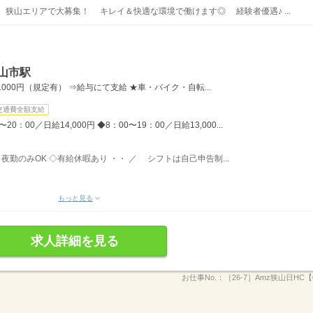
 狭山エリアで大募集！ キレイ＆快適な環境で働けます◎ 経験者優遇♪ ...
山市駅
00円（規定有） ⇒給与にて支給 ★車・バイク・自転...
交通費全額支給
：00／日給14,000円 ◆8：00〜19：00／日給13,000...
夜勤のみOK ◇有給休暇あり ・・ ／ シフトは自己申告制...
もっと見る
求人詳細を見る
お仕事No.：
［26-7］Amz狭山日HC【0