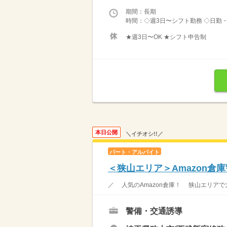
期間：長期
時間：◇週3日〜シフト勤務 ◇日勤・
★週3日〜OK ★シフト申告制
本日公開
＼イチオシ!!／
パート・アルバイト
＜狭山エリア＞Amazon倉
／ 人気のAmazon倉庫！ 狭山エリアで大
警備・交通誘導