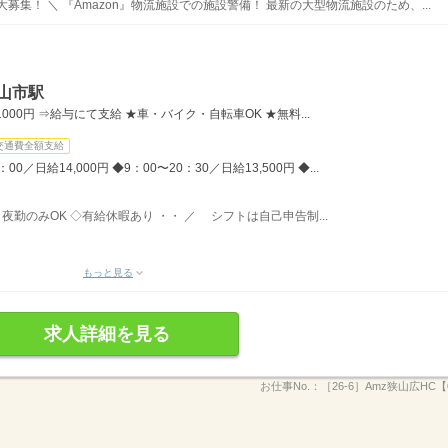
募集！ ＼ 『Amazon』物流施設での施設警備！ 最新の大型物流施設のため、...
山市駅
00円 ⇒給与にて支給 ★車・バイク・自転車OK ★無料...
交通費全額支給
／日給14,000円 ◆9：00〜20：30／日給13,500円 ◆...
夜勤のみOK ◇有給休暇あり ・・ ／ シフトは自己申告制...
もっと見る
求人詳細を見る
お仕事No.：
［26-6］Amz狭山広HC【0