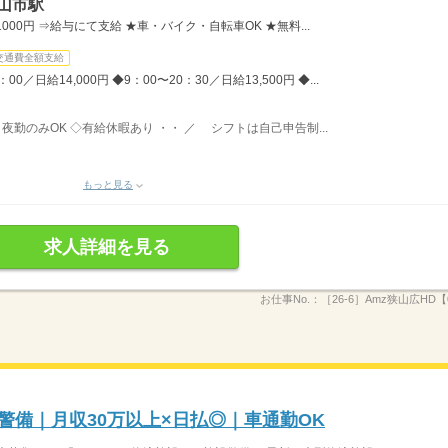
山市駅
00円 ⇒給与にて支給 ★車・バイク・自転車OK ★無料...
交通費全額支給
／日給14,000円 ◆9：00〜20：30／日給13,500円 ◆...
夜勤のみOK ◇有給休暇あり ・・ ／ シフトは自己申告制...
もっと見る
求人詳細を見る
お仕事No.：
［26-6］Amz狭山広HD【0
庫警備｜月収30万以上×日払◎｜車通勤OK