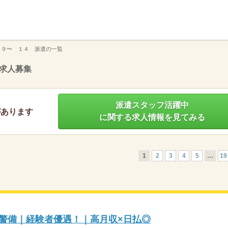
】
 ９〜 １４ 派遣の一覧
求人募集
派遣スタッフ活躍中
があります
に関する求人情報を見てみる
1
2
3
4
5
…
19
庫警備｜経験者優遇！｜高月収×日払◎