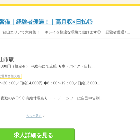
庫警備｜経験者優遇！｜高月収×日払◎
 狭山エリアで大募集！ キレイ＆快適な環境で働けます◎ 経験者優遇♪ ...
山市駅
00円（規定有） ⇒給与にて支給 ★車・バイク・自転...
交通費全額支給
：00／日給14,000円 ◆8：00〜19：00／日給13,000...
夜勤のみOK ◇有給休暇あり ・・ ／ シフトは自己申告制...
もっと見る
求人詳細を見る