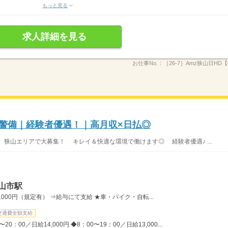
もっと見る
求人詳細を見る
お仕事No.：
［26-7］Amz狭山日HD【0
庫警備｜経験者優遇！｜高月収×日払◎
 狭山エリアで大募集！ キレイ＆快適な環境で働けます◎ 経験者優遇♪ ...
山市駅
00円（規定有） ⇒給与にて支給 ★車・バイク・自転...
交通費全額支給
：00／日給14,000円 ◆8：00〜19：00／日給13,000...