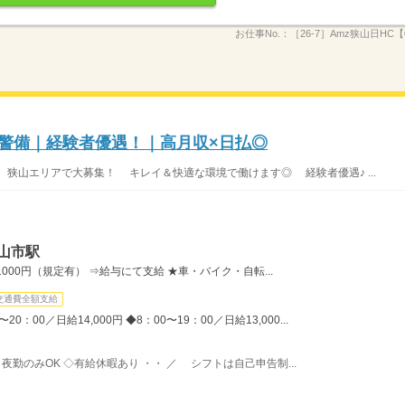
お仕事No.：
［26-7］Amz狭山日HC【0
庫警備｜経験者優遇！｜高月収×日払◎
 狭山エリアで大募集！ キレイ＆快適な環境で働けます◎ 経験者優遇♪ ...
山市駅
00円（規定有） ⇒給与にて支給 ★車・バイク・自転...
交通費全額支給
：00／日給14,000円 ◆8：00〜19：00／日給13,000...
夜勤のみOK ◇有給休暇あり ・・ ／ シフトは自己申告制...