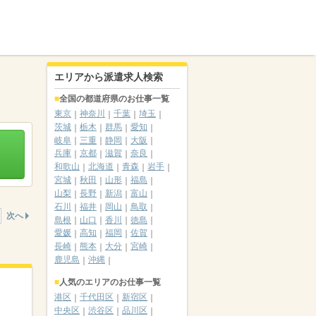
エリアから派遣求人検索
全国の都道府県のお仕事一覧
東京
神奈川
千葉
埼玉
茨城
栃木
群馬
愛知
岐阜
三重
静岡
大阪
兵庫
京都
滋賀
奈良
和歌山
北海道
青森
岩手
宮城
秋田
山形
福島
山梨
長野
新潟
富山
石川
福井
岡山
鳥取
次へ
島根
山口
香川
徳島
愛媛
高知
福岡
佐賀
長崎
熊本
大分
宮崎
鹿児島
沖縄
人気のエリアのお仕事一覧
港区
千代田区
新宿区
中央区
渋谷区
品川区