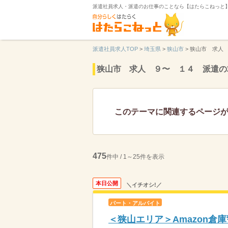
派遣社員求人・派遣のお仕事のことなら【はたらこねっと
派遣社員求人TOP
>
埼玉県
>
狭山市
>
狭山市 求人
狭山市 求人 ９〜 １４ 派遣の
このテーマに関連するページ
475
件中 / 1～25件を表示
本日公開
＼イチオシ!／
パート・アルバイト
＜狭山エリア＞Amazon倉