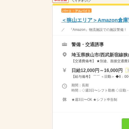
＼イチオシ!／
パート・アルバイト
＜狭山エリア＞Amazon倉
／ 『Amazon』物流施設での施設警備！
警備・交通誘導
埼玉県狭山市/西武新宿線狭
【交通費備考】 ★別途、面接交通費10
日給12,000円～16,000円
【給与備考】 ￣￣ ＜日勤＞ ◆8：00〜20
期間：長期
時間：◇週3日〜シフト勤務 ◇日勤・
★週3日〜OK ★シフト申告制