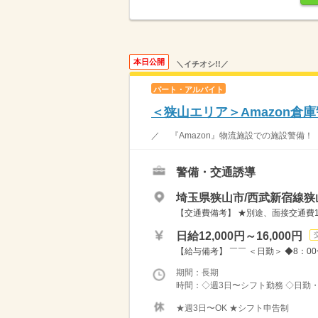
本日公開
＼イチオシ!!／
パート・アルバイト
＜狭山エリア＞Amazon倉
／ 『Amazon』物流施設での施設警備！
警備・交通誘導
埼玉県狭山市/西武新宿線狭
【交通費備考】 ★別途、面接交通費10
日給12,000円～16,000円
【給与備考】 ￣￣ ＜日勤＞ ◆8：00〜20
期間：長期
時間：◇週3日〜シフト勤務 ◇日勤・
★週3日〜OK ★シフト申告制