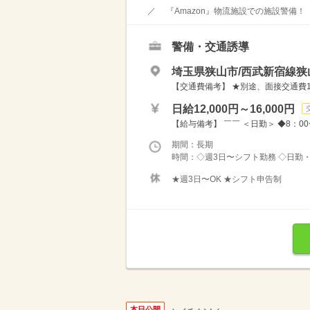
／ 『Amazon』物流施設での施設警備！
警備・交通誘導
埼玉県狭山市/西武新宿線狭
【交通費備考】 ★別途、面接交通費10
日給12,000円～16,000円
【給与備考】 ￣￣ ＜日勤＞ ◆8：00〜20
期間：長期
時間：◇週3日〜シフト勤務 ◇日勤・
★週3日〜OK ★シフト申告制
本日公開