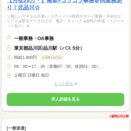
【月収28万＊】簡単×コツコツ事務＠同業務あ
り！北品川☆
＼難しいスキルは不要♪／入力メイン×部内サポート業務！＠品川エ
リア☆ ●受注データの入力・集計・チェック ●資料の作成（フォーマ
ットあり） ●...
一般事務・OA事務
東京都品川区/品川駅（バス 5分）
時給1,800円
交通費全額支給
09：00〜17：30（実働07：30、休憩01：00）...
土曜日 日曜日 祝日
もっと見る
求人詳細を見る
1週間以内公開
[一般派遣]