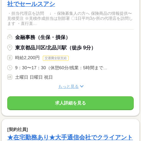
社でセールスアシ
・担当代理店を訪問 ↓ ・保険募集人の方へ 保険商品の情報提供〜
見積受注 ※見積作成担当は別部署 〇1日平均3か所の代理店を訪問し
ます ・直行直...
金融事務（生保・損保）
東京都品川区/北品川駅（徒歩 9分）
時給2,200円
交通費全額支給
9：30〜17：30（休憩60分/残業：5時間まで...
土曜日 日曜日 祝日
もっと見る
求人詳細を見る
[契約社員]
★在宅勤務あり★大手通信会社でクライアント