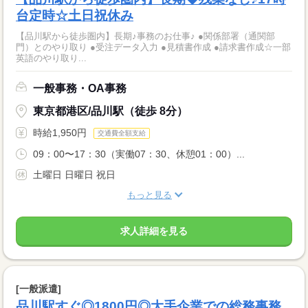
台定時☆土日祝休み
【品川駅から徒歩圏内】長期♪事務のお仕事♪ ●関係部署（通関部
門）とのやり取り ●受注データ入力 ●見積書作成 ●請求書作成☆一部
英語のやり取り...
一般事務・OA事務
東京都港区/品川駅（徒歩 8分）
時給1,950円
交通費全額支給
09：00〜17：30（実働07：30、休憩01：00）...
土曜日 日曜日 祝日
もっと見る
求人詳細を見る
[一般派遣]
品川駅すぐ◎1800円◎大手企業での総務事務