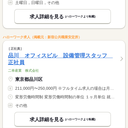
土曜日，日曜日，その他
求人詳細を見る
(ハローワークより転載)
ハローワーク求人（掲載元：新宿公共職業安定所）
正社員
品川 オフィスビル 設備管理スタッフ
正社員
二幸産業 株式会社
東京都品川区
211,000円〜250,000円 ※フルタイム求人の場合は月額（換算額）、パート求人の場合は時間額を表示しています。
変形労働時間制 変形労働時間制の単位 １ヶ月単位 就業時間１ 8時30分〜17時30分 就業時間２ 8時30分〜9時00分 就業時間に関する特記事項 就業時間（１）８：３０〜１７：３０ <BR> （２）８：３０〜翌９：００宿直 <BR> 休憩時間：（１）は６０分、 <BR> （２）宿直は仮眠含む５１０分
その他
求人詳細を見る
(ハローワークより転載)