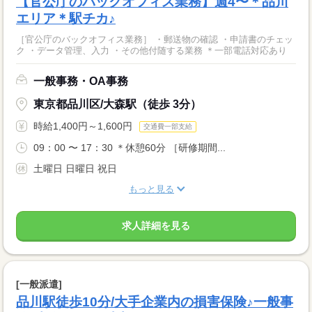
【官公庁のバックオフィス業務】週4〜＊品川
エリア＊駅チカ♪
［官公庁のバックオフィス業務］ ・郵送物の確認 ・申請書のチェッ
ク ・データ管理、入力 ・その他付随する業務 ＊一部電話対応あり
一般事務・OA事務
東京都品川区/大森駅（徒歩 3分）
時給1,400円～1,600円
交通費一部支給
09：00 〜 17：30 ＊休憩60分 ［研修期間...
土曜日 日曜日 祝日
もっと見る
求人詳細を見る
[一般派遣]
品川駅徒歩10分/大手企業内の損害保険♪一般事