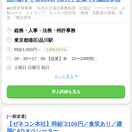
■総務庶務事務 ・社内入社退社事務処理、社員証、パートナー証、入
館カード、ストラップ、ロッカー割当等 ・郵便・宅配便の受取、発
送 ・物品管理、...
総務・人事・法務・特許事務
東京都港区/品川駅
時給1,800円～
交通費全額支給
08：30〜17：00 【残業】有 10〜20時間/...
土曜日 日曜日 祝日
もっと見る
求人詳細を見る
[一般派遣]
【ゼネコン本社】時給‾2100円／食堂あり／建
築CADオペレーター