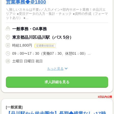
営業事務◆＠1800
＼難しいスキルは不要♪／入力メイン×部内サポート業務！＠品川エ
リア☆ ●受注データの入力・集計・チェック ●資料の作成（フォーマ
ットあり） ●...
一般事務・OA事務
東京都品川区/品川駅（バス 5分）
時給1,800円
交通費全額支給
09：00〜17：30（実働07：30、休憩01：00）...
土曜日 日曜日 祝日
もっと見る
求人詳細を見る
3日以内公開
[一般派遣]
【品川駅から徒歩圏内】長期◆残業なし♪17時