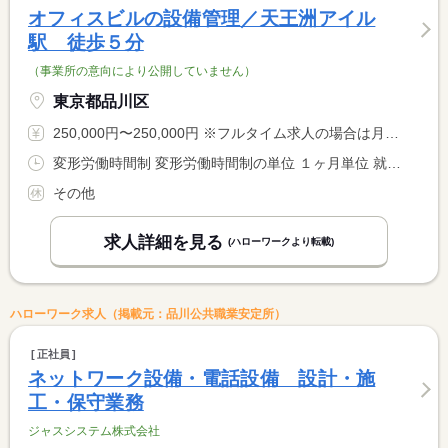
オフィスビルの設備管理／天王洲アイル
駅 徒歩５分
（事業所の意向により公開していません）
東京都品川区
250,000円〜250,000円 ※フルタイム求人の場合は月額（換算額）、パート求人の場合は時間額を表示しています。
変形労働時間制 変形労働時間制の単位 １ヶ月単位 就業時間１ 9時00分〜17時00分 就業時間２ 9時00分〜8時59分 就業時間に関する特記事項 （２）休憩時間 ４８０分
その他
求人詳細を見る
(ハローワークより転載)
ハローワーク求人（掲載元：品川公共職業安定所）
正社員
ネットワーク設備・電話設備 設計・施
工・保守業務
ジャスシステム株式会社