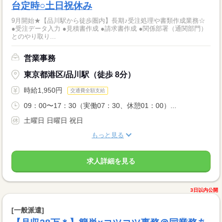
台定時○土日祝休み
9月開始★【品川駅から徒歩圏内】長期♪受注処理や書類作成業務☆
●受注データ入力 ●見積書作成 ●請求書作成 ●関係部署（通関部門）
とのやり取り...
営業事務
東京都港区/品川駅（徒歩 8分）
時給1,950円
交通費全額支給
09：00〜17：30（実働07：30、休憩01：00）...
土曜日 日曜日 祝日
もっと見る
求人詳細を見る
3日以内公開
[一般派遣]