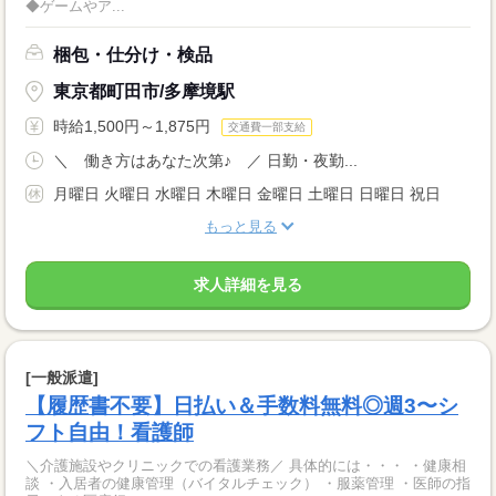
◆ゲームやア...
梱包・仕分け・検品
東京都町田市/多摩境駅
時給1,500円～1,875円
交通費一部支給
＼ 働き方はあなた次第♪ ／ 日勤・夜勤...
月曜日 火曜日 水曜日 木曜日 金曜日 土曜日 日曜日 祝日
もっと見る
求人詳細を見る
[一般派遣]
【履歴書不要】日払い＆手数料無料◎週3〜シ
フト自由！看護師
＼介護施設やクリニックでの看護業務／ 具体的には・・・ ・健康相
談 ・入居者の健康管理（バイタルチェック） ・服薬管理 ・医師の指