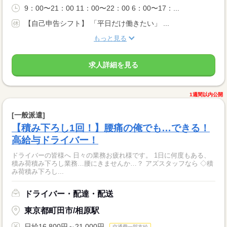
9：00〜21：00 11：00〜22：00 6：00〜17：...
【自己申告シフト】 「平日だけ働きたい」 ...
もっと見る
求人詳細を見る
1週間以内公開
[一般派遣]
【積み下ろし1回！】腰痛の俺でも…できる！
高給与ドライバー！
ドライバーの皆様へ 日々の業務お疲れ様です。 1日に何度もある、
積み荷積み下ろし業務…腰にきませんか…？ アズスタッフなら ◇積
み荷積み下ろし...
ドライバー・配達・配送
東京都町田市/相原駅
日給16,800円～21,000円
交通費一部支給