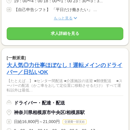
19：00〜4：00 18：00〜1：00 23：30〜3：3...
【自己申告シフト】 「平日だけ働きたい」 ...
もっと見る
求人詳細を見る
[一般派遣]
大人気◎力仕事ほぼなし！運転メインのドライ
バー／日払いOK
【たとえば…】 ■センター間配送 ■介護施設の送迎 ■郵便配送 ■ス
ーパーの配送（かご車をおして定位置に移動させるだけ） すべて運
転以外は最低...
ドライバー・配達・配送
神奈川県相模原市中央区/相模原駅
日給16,800円～21,000円
交通費一部支給