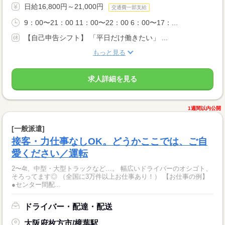
日給16,800円～21,000円
交通費一部支給
9：00〜21：00 11：00〜22：00 6：00〜17：...
【自己申告シフト】 「平日だけ働きたい」 ...
もっと見る
求人詳細を見る
1週間以内公開
[一般派遣]
接客・力仕事なしOK。どうかここでは、ご自
愛ください／運転
2〜4t、中型・大型トラックなど…。 幅広いドライバーのオシゴト、
そろってます◎ （全国に3万件以上お仕事あり！） 【お仕事の例】
●センター間配...
ドライバー・配達・配送
大阪府枚方市/樟葉駅