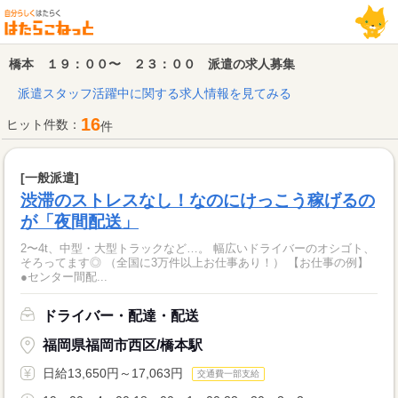
橋本 １９：００〜 ２３：００ 派遣の求人募集
派遣スタッフ活躍中に関する求人情報を見てみる
16
ヒット件数：
件
[一般派遣]
渋滞のストレスなし！なのにけっこう稼げるの
が「夜間配送」
2〜4t、中型・大型トラックなど…。 幅広いドライバーのオシゴト、
そろってます◎ （全国に3万件以上お仕事あり！） 【お仕事の例】
●センター間配...
ドライバー・配達・配送
福岡県福岡市西区/橋本駅
日給13,650円～17,063円
交通費一部支給