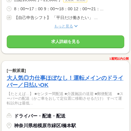
8：00〜17：00 9：00〜18：00 12：00〜21：...
【自己申告シフト】 「平日だけ働きたい」 ...
もっと見る
求人詳細を見る
1週間以内公開
[一般派遣]
大人気◎力仕事ほぼなし！運転メインのドライ
バー／日払いOK
【たとえば…】 ■センター間配送 ■介護施設の送迎 ■郵便配送 ■ス
ーパーの配送（かご車をおして定位置に移動させるだけ） すべて運
転以外は最低...
ドライバー・配達・配送
神奈川県相模原市緑区/橋本駅