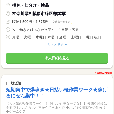
梱包・仕分け・検品
神奈川県相模原市緑区/橋本駅
時給1,500円～1,875円
交通費一部支給
＼ 働き方はあなた次第♪ ／ 日勤・夜勤...
月曜日 火曜日 水曜日 木曜日 金曜日 土曜日 日曜日 祝日
もっと見る
求人詳細を見る
1週間以内公開
[一般派遣]
短期集中で爆稼ぎ★日払い軽作業ワーク★稼げ
るにぜん集中！！
《大人気の軽作業ワーク！》 難しい仕事な一切なし！ 知識や経験は
不要です♪ こんなお仕事紹介できます◎ ◆ハガキや郵便物の仕分け
◆ゲームやア...