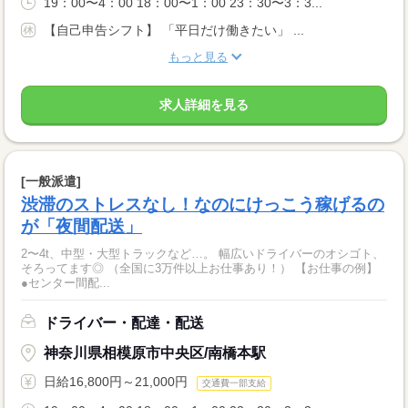
19：00〜4：00 18：00〜1：00 23：30〜3：3...
【自己申告シフト】 「平日だけ働きたい」 ...
もっと見る
求人詳細を見る
[一般派遣]
渋滞のストレスなし！なのにけっこう稼げるの
が「夜間配送」
2〜4t、中型・大型トラックなど…。 幅広いドライバーのオシゴト、
そろってます◎ （全国に3万件以上お仕事あり！） 【お仕事の例】
●センター間配...
ドライバー・配達・配送
神奈川県相模原市中央区/南橋本駅
日給16,800円～21,000円
交通費一部支給