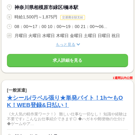
神奈川県相模原市緑区/橋本駅
時給1,500円～1,875円
交通費全額支給
08：00〜17：00 10：00〜19：00 21：00〜06...
月曜日 火曜日 水曜日 木曜日 金曜日 土曜日 日曜日 祝日
もっと見る
求人詳細を見る
1週間以内公開
[一般派遣]
★シール/ラベル張り★単発バイト！1h〜もO
K！WEB登録&日払い！
《大人気の軽作業ワーク！》 難しい仕事な一切なし！ 知識や経験は
不要です♪ こんなお仕事紹介できます◎ ◆ハガキや郵便物の仕分け
◆ゲームやア...