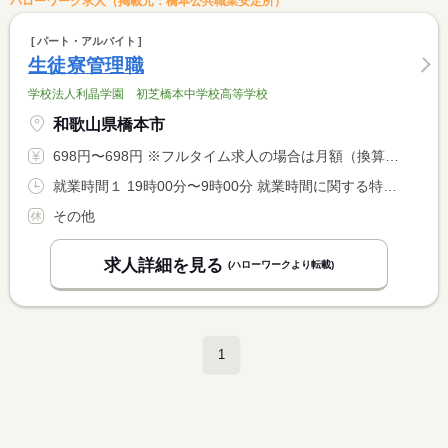
ハローワーク求人（掲載元：橋本公共職業安定所）
パート・アルバイト
生徒寮管理職
学校法人利晶学園 初芝橋本中学校高等学校
和歌山県橋本市
698円〜698円 ※フルタイム求人の場合は月額（換算額）、パート求人の場合は時間額を表示しています。
就業時間１ 19時00分〜9時00分 就業時間に関する特記事項 ※断続的労働に関する適用除外許可申請済 <BR> 所定労働時間：１４時間 <BR> 実作業時間：２．３３時間 <BR> 手待ち時間：１１．６７時間
その他
求人詳細を見る
(ハローワークより転載)
1