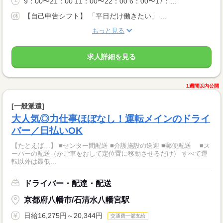
9：00〜21：00 11：00〜22：00 6：00〜17：...
【自己申告シフト】 「平日だけ働きたい」 ...
もっと見る
求人詳細を見る
1週間以内公開
[一般派遣]
大人気◎力仕事ほぼなし！運転メインのドライ
バー／日払いOK
【たとえば…】 ■センター間配送 ■介護施設の送迎 ■郵便配送 ■ス
ーパーの配送（かご車をおして定位置に移動させるだけ） すべて運
転以外は最低...
ドライバー・配達・配送
京都府八幡市/石清水八幡宮駅
日給16,275円～20,344円
交通費一部支給