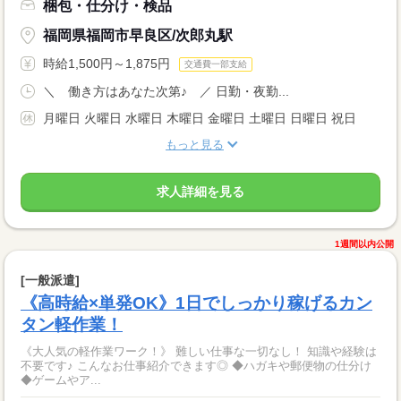
梱包・仕分け・検品
福岡県福岡市早良区/次郎丸駅
時給1,500円～1,875円
交通費一部支給
＼ 働き方はあなた次第♪ ／ 日勤・夜勤...
月曜日 火曜日 水曜日 木曜日 金曜日 土曜日 日曜日 祝日
もっと見る
求人詳細を見る
1週間以内公開
[一般派遣]
《高時給×単発OK》1日でしっかり稼げるカン
タン軽作業！
《大人気の軽作業ワーク！》 難しい仕事な一切なし！ 知識や経験は
不要です♪ こんなお仕事紹介できます◎ ◆ハガキや郵便物の仕分け
◆ゲームやア...