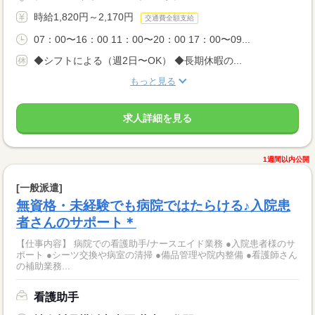
時給1,820円～2,170円
交通費全額支給
07：00〜16：00 11：00〜20：00 17：00〜09...
◆シフトによる（週2日〜OK） ◆長期休暇の...
もっと見る
求人詳細を見る
1週間以内公開
[一般派遣]
無資格・未経験でも病院ではたらける♪入院患
者さんのサポート＊
【仕事内容】 病院での看護助手/ナースエイド業務 ●入院患者様のサ
ポート ●シーツ交換や病室の清掃 ●備品管理や院内整備 ●看護師さん
の補助業務...
看護助手