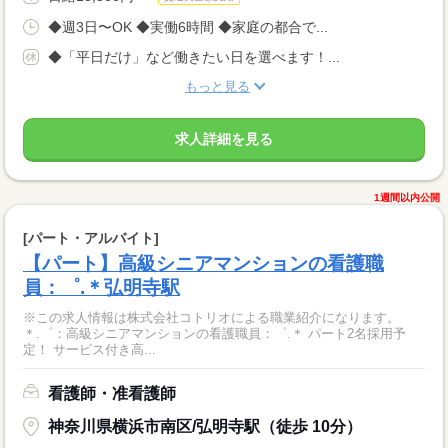
◆週3日〜OK ◆実働6時間 ◆家庭の都合で...
◆「平日だけ」など働きたい日を選べます！...
もっと見る
求人詳細を見る
1週間以内公開
[パート・アルバイト]
【パート】高級シニアマンションの看護職
員：゜.＊弘明寺駅
※この求人情報は株式会社コトリオによる職業紹介になります。
＊.゜：高級シニアマンションの看護職員：゜.＊ パート2名採用予
定！ サービス付き高...
看護師・准看護師
神奈川県横浜市南区/弘明寺駅（徒歩 10分）