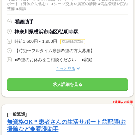
ポート（身体介助含む） ●シーツ交換や病室の清掃 ●備品管理や院内
整備 ●看護...
看護助手
神奈川県横浜市南区/弘明寺駅
時給1,600円～1,950円
交通費全額支給
【時短〜フルタイム勤務希望の方大募集】 ...
●希望のお休みをご相談ください！ ●家庭...
もっと見る
求人詳細を見る
1週間以内公開
[一般派遣]
無資格OK＊患者さんの生活サポート◎配膳/お
掃除など◆看護助手