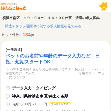
横浜市南区 １０：００〜 １６：００仕事 派遣の求人募集
派遣スタッフ活躍中に関する求人情報を見てみる
134
ヒット件数：
件
[一般派遣]
ペットのお名前や年齢のデータ入力など｜日
払・短期スタートOK！
十+ WEB登録制！色んなお仕事があります +十 例えば・・・ ペット
保険でのデータ入力 ￣￣￣￣￣￣￣￣￣￣￣￣￣ 専用のフォーマッ
トに ポチポチ.....
データ入力・タイピング
神奈川県横浜市南区/井土ヶ谷駅
時給1,700円～1,900円
交通費全額支給