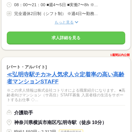
08：00〜21：00 ■週4〜5日 ■実働7〜8h ※...
完全週休2日制（シフト制） ※週4日〜勤務...
もっと見る
求人詳細を見る
1週間以内公開
[パート・アルバイト]
≪弘明寺駅チカ≫人気求人☆定着率の高い高齢
者マンションSTAFF
※この求人情報は株式会社コトリオによる職業紹介になります。 ■高
齢者向けマンション（サ高住）STAFF募集 入居者様の生活をサポー
トするお仕事 ◇...
介護助手
神奈川県横浜市南区/弘明寺駅（徒歩 10分）
時給1,550円～2,312円
交通費全額支給