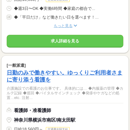
◆週3日〜OK ◆実働6時間 ◆家庭の都合で...
◆「平日だけ」など働きたい日を選べます！...
もっと見る
求人詳細を見る
[一般派遣]
日勤のみで働きやすい。ゆっくりご利用者さま
に寄り添う看護を
介護施設での看護のお仕事です。 具体的には… ◆内服薬の管理 ◆カ
ルテ記録 ◆巡回 ◆バイタルサインチェック ◆発疹やケガなどの処
置…etc. 注射...
看護師・准看護師
神奈川県横浜市南区/南太田駅
日給18,560円～
交通費全額支給