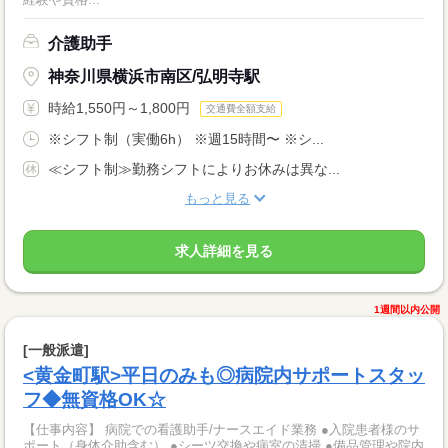
介護助手
神奈川県横浜市南区/弘明寺駅
時給1,550円～1,800円
交通費全額支給
※シフト制（実働6h） ※週15時間〜 ※シ...
≪シフト制≫勤務シフトによりお休みは異な...
もっと見る
求人詳細を見る
1週間以内公開
[一般派遣]
<黄金町駅>平日のみも◎病院内サポートスタッ
フ◆無資格OK☆
【仕事内容】 病院での看護助手/ナースエイド業務 ●入院患者様のサ
ポート（身体介助含む） ●シーツ交換や病室の清掃 ●備品管理や院内