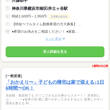
介護助手
神奈川県横浜市南区/井土ヶ谷駅
時給1,600円～1,950円
交通費全額支給
【時短〜フルタイム勤務希望の方大募集】 ...
●希望のお休みをご相談ください！ ●家庭...
もっと見る
求人詳細を見る
1週間以内公開
[一般派遣]
「おかえり〜」子どもの帰宅は家で迎える♪1日
6時間〜OK！
未経験・無資格でも すぐにできるお仕事からスタート！ 具体的に
は・・・⇒ ●食事介助 喉に通りやすい工夫をするなど 食事しやすい
環境を整える 料...