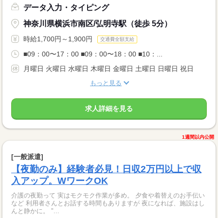
データ入力・タイピング
神奈川県横浜市南区/弘明寺駅（徒歩 5分）
時給1,700円～1,900円
交通費全額支給
■09：00〜17：00 ■09：00〜18：00 ■10：...
月曜日 火曜日 水曜日 木曜日 金曜日 土曜日 日曜日 祝日
もっと見る
求人詳細を見る
1週間以内公開
[一般派遣]
【夜勤のみ】経験者必見！日収2万円以上で収
入アップ。WワークOK
介護の夜勤って 実はモクモク作業が多め。 夕食や着替えのお手伝い
など 利用者さんとお話する時間もありますが 夜になれば、施設はし
んと静かに。 "...