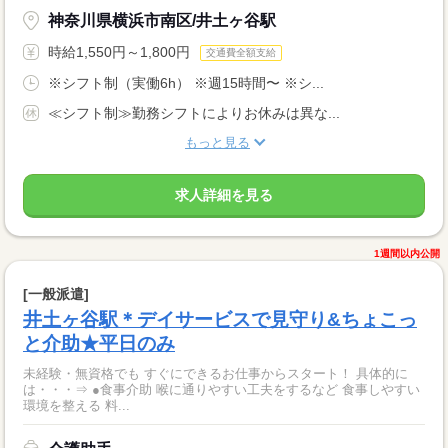
神奈川県横浜市南区/井土ヶ谷駅
時給1,550円～1,800円
交通費全額支給
※シフト制（実働6h） ※週15時間〜 ※シ...
≪シフト制≫勤務シフトによりお休みは異な...
もっと見る
求人詳細を見る
1週間以内公開
[一般派遣]
井土ヶ谷駅＊デイサービスで見守り&ちょこっ
と介助★平日のみ
未経験・無資格でも すぐにできるお仕事からスタート！ 具体的に
は・・・⇒ ●食事介助 喉に通りやすい工夫をするなど 食事しやすい
環境を整える 料...