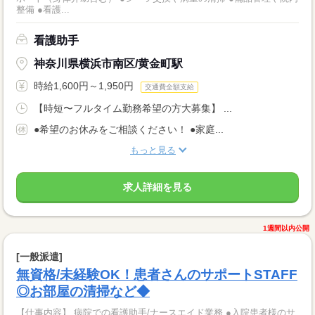
整備 ●看護...
看護助手
神奈川県横浜市南区/黄金町駅
時給1,600円～1,950円
交通費全額支給
【時短〜フルタイム勤務希望の方大募集】 ...
●希望のお休みをご相談ください！ ●家庭...
もっと見る
求人詳細を見る
1週間以内公開
[一般派遣]
無資格/未経験OK！患者さんのサポートSTAFF
◎お部屋の清掃など◆
【仕事内容】 病院での看護助手/ナースエイド業務 ●入院患者様のサ