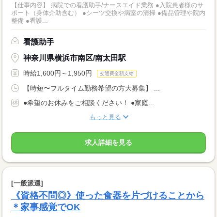
【仕事内容】 病院での看護助手/ナースエイド業務 ●入院患者様のサ
ポート（身体介助含む） ●シーツ交換や病室の清掃 ●備品管理や院内
整備 ●看護...
看護助手
神奈川県横浜市南区/南太田駅
時給1,600円～1,950円
交通費全額支給
【時短〜フルタイム勤務希望の方大募集】 ...
●希望のお休みをご相談ください！ ●家庭...
もっと見る
求人詳細を見る
[一般派遣]
《資格不問◎》使った食器を片づけることから
＊家事感覚でOK