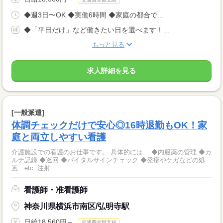
◆週3日〜OK ◆実働6時間 ◆家庭の都合で...
◆「平日だけ」など働きたい日を選べます！...
もっと見る
求人詳細を見る
[一般派遣]
体調チェックだけで安心◎16時退勤もOK！家
庭と両立しやすい看護
介護施設での看護のお仕事です。 具体的には… ◆内服薬の管理 ◆カ
ルテ記録 ◆巡回 ◆バイタルサインチェック ◆発疹やケガなどの処
置…etc. 注射...
看護師・准看護師
神奈川県横浜市南区/弘明寺駅
日給18,560円～
交通費全額支給