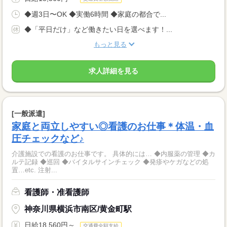
◆週3日〜OK ◆実働6時間 ◆家庭の都合で...
◆「平日だけ」など働きたい日を選べます！...
もっと見る
求人詳細を見る
[一般派遣]
家庭と両立しやすい◎看護のお仕事＊体温・血
圧チェックなど♪
介護施設での看護のお仕事です。 具体的には… ◆内服薬の管理 ◆カ
ルテ記録 ◆巡回 ◆バイタルサインチェック ◆発疹やケガなどの処
置…etc. 注射...
看護師・准看護師
神奈川県横浜市南区/黄金町駅
日給18,560円～
交通費全額支給