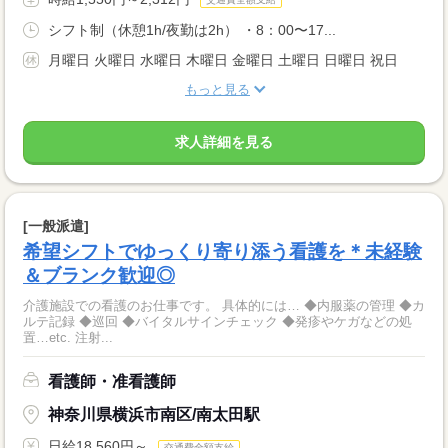
シフト制（休憩1h/夜勤は2h） ・8：00〜17...
月曜日 火曜日 水曜日 木曜日 金曜日 土曜日 日曜日 祝日
もっと見る
求人詳細を見る
[一般派遣]
希望シフトでゆっくり寄り添う看護を＊未経験
＆ブランク歓迎◎
介護施設での看護のお仕事です。 具体的には… ◆内服薬の管理 ◆カ
ルテ記録 ◆巡回 ◆バイタルサインチェック ◆発疹やケガなどの処
置…etc. 注射...
看護師・准看護師
神奈川県横浜市南区/南太田駅
日給18,560円～
交通費全額支給