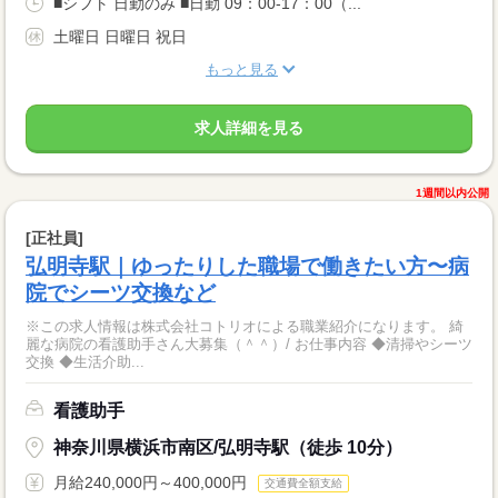
■シフト 日勤のみ ■日勤 09：00-17：00（...
土曜日 日曜日 祝日
もっと見る
求人詳細を見る
1週間以内公開
[正社員]
弘明寺駅｜ゆったりした職場で働きたい方〜病
院でシーツ交換など
※この求人情報は株式会社コトリオによる職業紹介になります。 綺
麗な病院の看護助手さん大募集（＾＾）/ お仕事内容 ◆清掃やシーツ
交換 ◆生活介助...
看護助手
神奈川県横浜市南区/弘明寺駅（徒歩 10分）
月給240,000円～400,000円
交通費全額支給