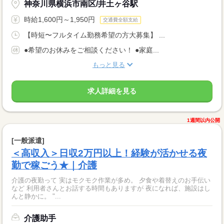
神奈川県横浜市南区/井土ヶ谷駅
時給1,600円～1,950円
交通費全額支給
【時短〜フルタイム勤務希望の方大募集】 ...
●希望のお休みをご相談ください！ ●家庭...
もっと見る
求人詳細を見る
1週間以内公開
[一般派遣]
＜高収入＞日収2万円以上！経験が活かせる夜
勤で稼ごう★｜介護
介護の夜勤って 実はモクモク作業が多め。 夕食や着替えのお手伝い
など 利用者さんとお話する時間もありますが 夜になれば、施設はし
んと静かに。 "...
介護助手