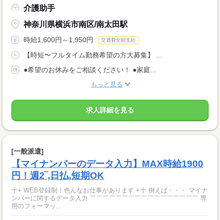
介護助手
神奈川県横浜市南区/南太田駅
時給1,600円～1,950円
交通費全額支給
【時短〜フルタイム勤務希望の方大募集】 ...
●希望のお休みをご相談ください！ ●家庭...
もっと見る
求人詳細を見る
[一般派遣]
【マイナンバーのデータ入力】MAX時給1900
円！週2‾,日払,短期OK
十+ WEB登録制！色んなお仕事があります +十 例えば・・・ マイナ
ンバーに関するデータ入力 ￣￣￣￣￣￣￣￣￣￣￣￣￣￣￣￣￣ 専
用のフォーマッ...