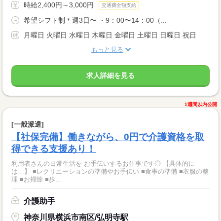
時給2,400円～3,000円
交通費全額支給
希望シフト制＊週3日〜 ・9：00〜14：00（...
月曜日 火曜日 水曜日 木曜日 金曜日 土曜日 日曜日 祝日
もっと見る
求人詳細を見る
1週間以内公開
[一般派遣]
【社保完備】働きながら、0円で介護資格を取
得できる支援あり！
利用者さんの日常生活を お手伝いするお仕事です◎ 【具体的に
は…】 ■レクリエーションの準備やお手伝い ■食事の準備 ■衣服の整
理 ■お掃除 ■歩...
介護助手
神奈川県横浜市南区/弘明寺駅