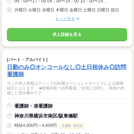
09：00〜17：00 09：00〜18：00 10：00〜19...
月曜日 火曜日 水曜日 木曜日 金曜日 土曜日 日曜日 祝日
もっと見る
求人詳細を見る
[パート・アルバイト]
日勤のみ◎オンコールなし◎土日祝休み◎訪問
看護師
※この求人情報はディップの転職エージェントサービスによる職業
紹介になります。 ■業務内容ー訪問看護 ご自宅に訪問し、医師の作
成した指示書やケア...
看護師・准看護師
神奈川県横浜市南区/阪東橋駅
時給4,000円～4,800円
交通費一部支給