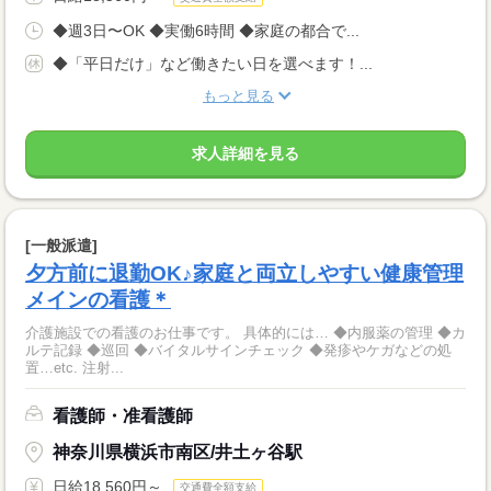
◆週3日〜OK ◆実働6時間 ◆家庭の都合で...
◆「平日だけ」など働きたい日を選べます！...
もっと見る
求人詳細を見る
[一般派遣]
夕方前に退勤OK♪家庭と両立しやすい健康管理
メインの看護＊
介護施設での看護のお仕事です。 具体的には… ◆内服薬の管理 ◆カ
ルテ記録 ◆巡回 ◆バイタルサインチェック ◆発疹やケガなどの処
置…etc. 注射...
看護師・准看護師
神奈川県横浜市南区/井土ヶ谷駅
日給18,560円～
交通費全額支給