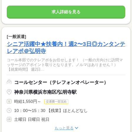
求人詳細を見る
[一般派遣]
シニア活躍中★扶養内！週2〜3日◎カンタンテ
レアポ＠弘明寺
コール本部でのテレアポをお任せします！ （一般の方向けに訪問マ
ッサージのアポイント取りとなります。ノルマはありません！）
【就業時間】 週2日...
コールセンター（テレフォンオペレーター）
神奈川県横浜市南区/弘明寺駅
時給1,550円～
交通費一部支給
10：00〜15：30 【残業】ほとんどなし
土曜日 日曜日 祝日
もっと見る