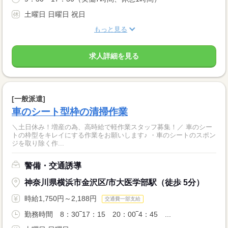
土曜日 日曜日 祝日
もっと見る
求人詳細を見る
[一般派遣]
車のシート型枠の清掃作業
＼土日休み！増産の為、高時給で軽作業スタッフ募集！／ 車のシー
トの枠型をキレイにする作業をお願いします♪ ・車のシートのスポン
ジを取り除く作...
警備・交通誘導
神奈川県横浜市金沢区/市大医学部駅（徒歩 5分）
時給1,750円～2,188円
交通費一部支給
勤務時間 8：30‾17：15 20：00‾4：45 ...