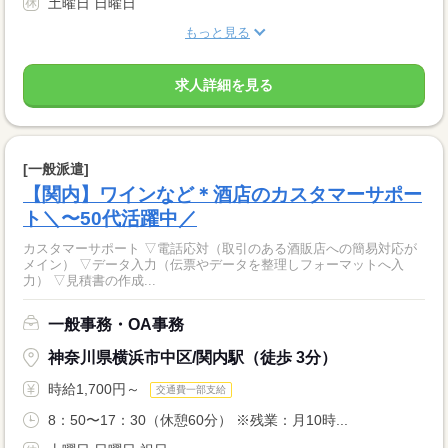
土曜日 日曜日
もっと見る
求人詳細を見る
[一般派遣]
【関内】ワインなど＊酒店のカスタマーサポー
ト＼〜50代活躍中／
カスタマーサポート ▽電話応対（取引のある酒販店への簡易対応が
メイン） ▽データ入力（伝票やデータを整理しフォーマットへ入
力） ▽見積書の作成...
一般事務・OA事務
神奈川県横浜市中区/関内駅（徒歩 3分）
時給1,700円～
交通費一部支給
8：50〜17：30（休憩60分） ※残業：月10時...