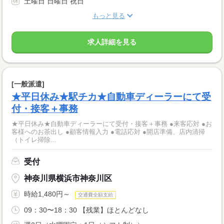
土曜日 日曜日 祝日
もっと見る
求人詳細を見る
[一般派遣]
★平日休み★駅チカ★自動車ディーラーにて受
付・接客＋事務
★平日休み★自動車ディーラーにて受付・接客＋事務 ●来客応対 ●お
客様へのお茶出し ●顧客情報入力 ●電話応対 ●開店準備、店内清掃
（トイレ掃除...
受付
神奈川県横浜市神奈川区
時給1,480円～
交通費全額支給
09：30〜18：30 【残業】ほとんどなし