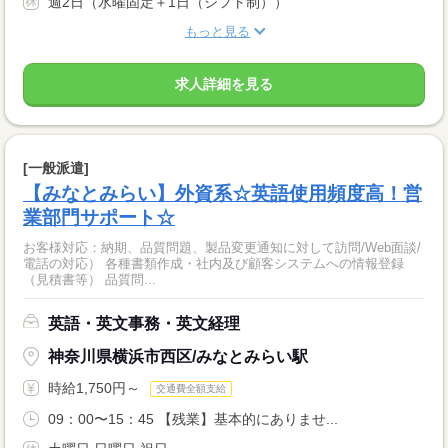
週2日（水曜固定＋1日（シフト制））
もっと見る
求人詳細を見る
[一般派遣]
【みなとみらい】外資系☆英語使用頻度高！営
業部門サポート☆
お客様対応：納期、品質問題、製品変更通知に対して訪問/Web面談/
電話の対応） 各種書類作成・社内及び顧客システムへの情報登録
（見積書等） 品質問...
英語・英文事務・英文経理
神奈川県横浜市西区/みなとみらい駅
時給1,750円～
交通費全額支給
09：00〜15：45 【残業】基本的にありませ...