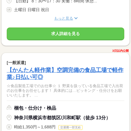
【日勤】 8：30〜17：30 実働：8時間 休憩...
土曜日 日曜日 祝日
もっと見る
求人詳細を見る
3日以内公開
[一般派遣]
【かんたん軽作業】空調完備の食品工場で軽作
業♪日払い可◎
☆食品製造工場でのお仕事☆ １ 野菜を扱っている食品工場で入出荷
のお仕事をお任せします！ 具体的には…ピッキング・仕分けをお願
いいたします。 ...
梱包・仕分け・検品
神奈川県横浜市都筑区/川和町駅（徒歩 13分）
時給1,350円～1,688円
交通費一部支給