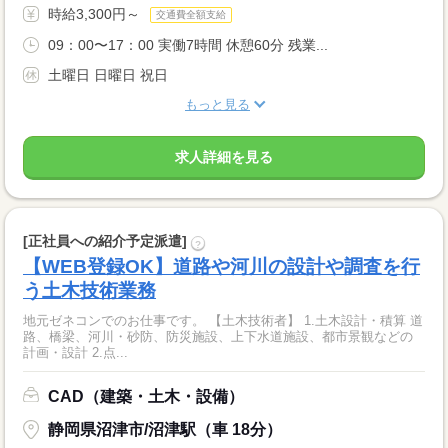
時給3,300円～
交通費全額支給
09：00〜17：00 実働7時間 休憩60分 残業...
土曜日 日曜日 祝日
もっと見る
求人詳細を見る
[正社員への紹介予定派遣]
?
【WEB登録OK】道路や河川の設計や調査を行
う土木技術業務
地元ゼネコンでのお仕事です。 【土木技術者】 1.土木設計・積算 道
路、橋梁、河川・砂防、防災施設、上下水道施設、都市景観などの
計画・設計 2.点...
CAD（建築・土木・設備）
静岡県沼津市/沼津駅（車 18分）