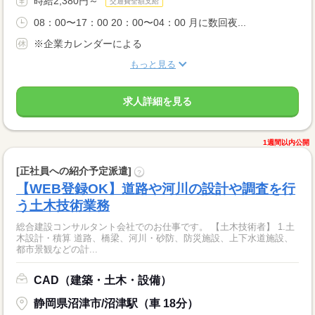
時給2,380円～
交通費全額支給
08：00〜17：00 20：00〜04：00 月に数回夜...
※企業カレンダーによる
もっと見る
求人詳細を見る
1週間以内公開
[正社員への紹介予定派遣]
?
【WEB登録OK】道路や河川の設計や調査を行
う土木技術業務
総合建設コンサルタント会社でのお仕事です。 【土木技術者】 1.土
木設計・積算 道路、橋梁、河川・砂防、防災施設、上下水道施設、
都市景観などの計...
CAD（建築・土木・設備）
静岡県沼津市/沼津駅（車 18分）