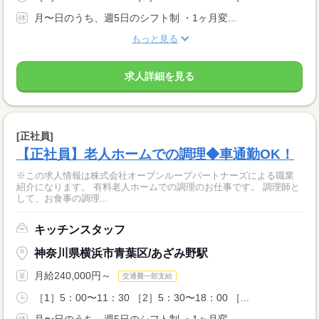
月〜日のうち、週5日のシフト制 ・1ヶ月変...
もっと見る
求人詳細を見る
[正社員]
【正社員】老人ホームでの調理◆車通勤OK！
※この求人情報は株式会社オープンループパートナーズによる職業
紹介になります。 有料老人ホームでの調理のお仕事です。 調理師と
して、お食事の調理...
キッチンスタッフ
神奈川県横浜市青葉区/あざみ野駅
月給240,000円～
交通費一部支給
［1］5：00〜11：30 ［2］5：30〜18：00 ［...
月〜日のうち、週5日のシフト制 ・1ヶ月変...