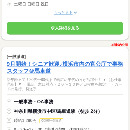
土曜日 日曜日 祝日
もっと見る
求人詳細を見る
3日以内公開
[一般派遣]
9月開始！シニア歓迎♪横浜市内の官公庁で事務
スタッフ＠馬車道
◎年齢不問！20代〜60代まで幅広い年代の方が活躍中！ ▼【お仕事
詳細】▼ ・電話、窓口対応（２０〜３０件／日程度を想定） ・カー
ドの発行、発送手...
一般事務・OA事務
神奈川県横浜市中区/馬車道駅（徒歩 2分）
時給1,280円
交通費一部支給
9：30〜17：30（実働7時間、休憩1時間）