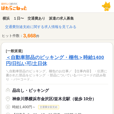
横浜 １日〜 交通費あり 派遣の求人募集
交通費別途支給に関する求人情報を見てみる
3,668
ヒット件数：
件
[一般派遣]
＜自動車部品のピッキング・梱包＞時給1400
円/日払い可/土日休
＼自動車部品のピッキング、梱包のお仕事／ 【仕事内容】 ・伝票に
書かれた部品をピッキング ・部品についているバーコードの読み取
り ・バーコード...
品出し・ピッキング
神奈川県横浜市金沢区/並木北駅（徒歩 10分）
時給1,400円～
交通費全額支給