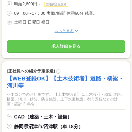
時給2,800円～
交通費全額支給
09：00〜17：00 実働7時間 休憩60分 残業...
土曜日 日曜日 祝日
もっと見る
求人詳細を見る
[正社員への紹介予定派遣]
?
【WEB登録OK】【土木技術者】道路・橋梁・
河川等
ゼネコンでのお仕事です。 【土木技術者】 1.土木設計・積算 道路、
橋梁、河川・砂防、防災施設、上下水道施設、都市景観などの計
画・設計 2.点検・...
CAD（建築・土木・設備）
静岡県沼津市/沼津駅（車 18分）