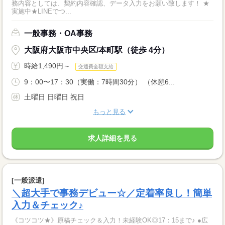
務内容としては、契約内容確認、データ入力をお願い致します！ ★
実施中★LINEでつ...
一般事務・OA事務
大阪府大阪市中央区/本町駅（徒歩 4分）
時給1,490円～
交通費全額支給
9：00〜17：30（実働：7時間30分） （休憩6...
土曜日 日曜日 祝日
もっと見る
求人詳細を見る
[一般派遣]
＼超大手で事務デビュー☆／定着率良し！簡単
入力＆チェック♪
《コツコツ★》原稿チェック＆入力！未経験OK◎17：15まで♪ ●広