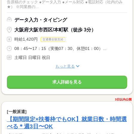
告原稿のチェック ●データ入力 ●メール対応 ●電話対応（社内のみ
★） ※同業務の...
データ入力・タイピング
大阪府大阪市西区/本町駅（徒歩 3分）
時給1,420円
交通費全額支給
08：45〜17：15（実働07：30、休憩01：00）...
土曜日 日曜日 祝日
もっと見る
求人詳細を見る
3日以内公開
[一般派遣]
【期間限定×扶養枠でもOK】就業日数・時間選
べる＊週3日〜OK