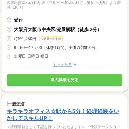
客者応接室への案内 ※※平均30〜40組の対応（繁忙の状況により増
減はあり）
受付
大阪府大阪市中央区/淀屋橋駅（徒歩 2分）
時給1,450円
交通費全額支給
8：50〜17：00（休憩1時間、実働7時間10分...
土曜日 日曜日 祝日
もっと見る
求人詳細を見る
[一般派遣]
キラキラオフィス☆駅から5分！経理経験をい
かしてスキルUP！
＜経理事務として下記を行っていただきます＞ ・仕訳データ入力 ・