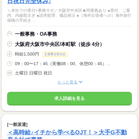
日祝日完全休み♪
＼本社での受付+事務サポ／大阪市中央区★同業務あり ●受付、ご案
内、内線取次ぎ ●請求処理、備品発注 ●（海外出張者への）海外旅行
保険の手続き ...
一般事務・OA事務
大阪府大阪市中央区/本町駅（徒歩 4分）
時給1,500円
交通費全額支給
09：00〜17：45（実働08：00、休憩00：45）...
土曜日 日曜日 祝日
もっと見る
求人詳細を見る
[一般派遣]
＜高時給♪イチから学べるOJT！＞大手G不動