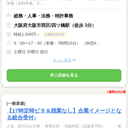
準備（資料準備、オ...
総務・人事・法務・特許事務
大阪府大阪市西区/四ツ橋駅（徒歩 3分）
時給1,500円～
交通費全額支給
9：00〜17：00（実働：7時間15分） （休憩4...
土曜日 日曜日 祝日
もっと見る
求人詳細を見る
1週間以内公開
[一般派遣]
【17時定時ピタ＆残業なし】企業イメージとな
る総合受付♪
人気・受付のお仕事 ・来客応対 ・内線対応（応接室予約） ・来