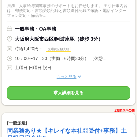
庶務、人事給与関連事務のサポートをお任せします。 主な仕事内容
は、郵便対応・書類受領記録と書類送付記録の確認・電話インター
フォン対応・備品管...
一般事務・OA事務
大阪府大阪市西区/阿波座駅（徒歩 3分）
時給1,420円～
交通費全額支給
10：00〜17：30（実働：6時間30分） （休憩...
土曜日 日曜日 祝日
もっと見る
求人詳細を見る
1週間以内公開
[一般派遣]
同業務あり★【キレイな本社◎受付+事務】土