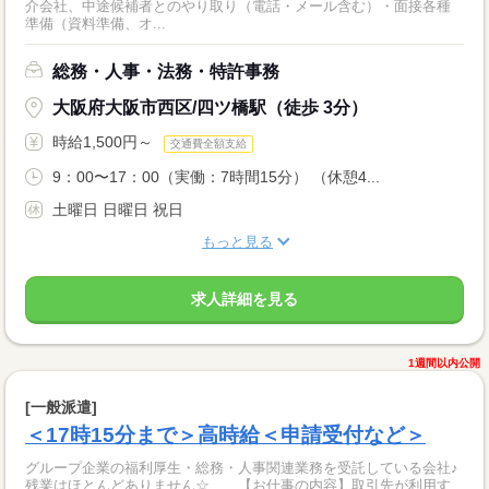
介会社、中途候補者とのやり取り（電話・メール含む）・面接各種
準備（資料準備、オ...
総務・人事・法務・特許事務
大阪府大阪市西区/四ツ橋駅（徒歩 3分）
時給1,500円～
交通費全額支給
9：00〜17：00（実働：7時間15分） （休憩4...
土曜日 日曜日 祝日
もっと見る
求人詳細を見る
1週間以内公開
[一般派遣]
＜17時15分まで＞高時給＜申請受付など＞
グループ企業の福利厚生・総務・人事関連業務を受託している会社♪
残業はほとんどありません☆ 【お仕事の内容】取引先が利用す