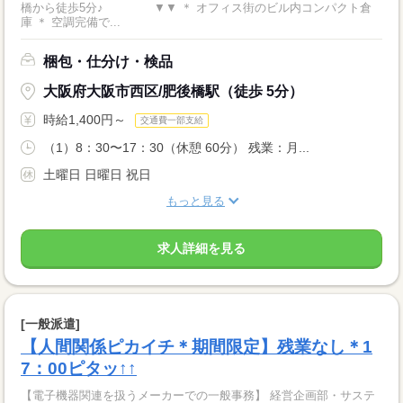
橋から徒歩5分♪ ▼▼ ＊ オフィス街のビル内コンパクト倉
庫 ＊ 空調完備で...
梱包・仕分け・検品
大阪府大阪市西区/肥後橋駅（徒歩 5分）
時給1,400円～
交通費一部支給
（1）8：30〜17：30（休憩 60分） 残業：月...
土曜日 日曜日 祝日
もっと見る
求人詳細を見る
[一般派遣]
【人間関係ピカイチ＊期間限定】残業なし＊1
7：00ピタッ↑↑
【電子機器関連を扱うメーカーでの一般事務】 経営企画部・サステ