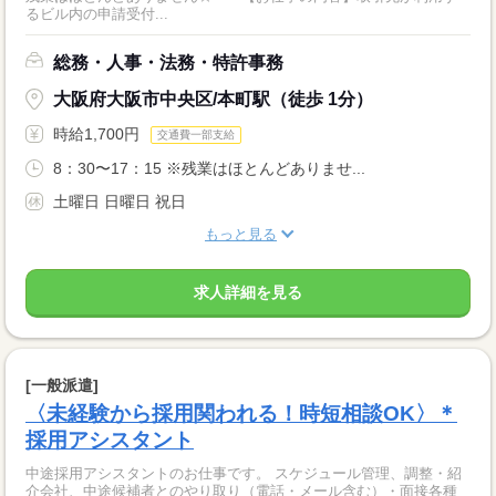
るビル内の申請受付...
総務・人事・法務・特許事務
大阪府大阪市中央区/本町駅（徒歩 1分）
時給1,700円
交通費一部支給
8：30〜17：15 ※残業はほとんどありませ...
土曜日 日曜日 祝日
もっと見る
求人詳細を見る
[一般派遣]
〈未経験から採用関われる！時短相談OK〉＊
採用アシスタント
中途採用アシスタントのお仕事です。 スケジュール管理、調整・紹
介会社、中途候補者とのやり取り（電話・メール含む）・面接各種