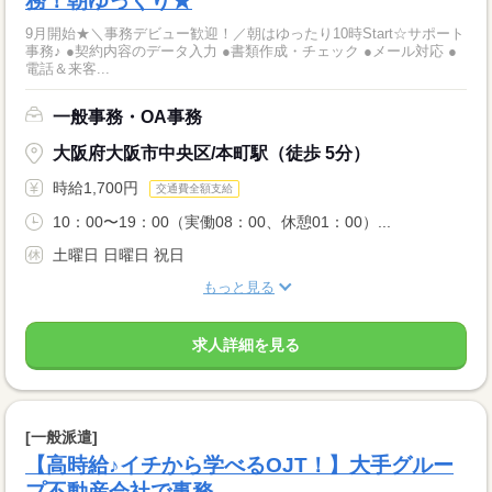
務！朝ゆっくり★
9月開始★＼事務デビュー歓迎！／朝はゆったり10時Start☆サポート
事務♪ ●契約内容のデータ入力 ●書類作成・チェック ●メール対応 ●
電話＆来客...
一般事務・OA事務
大阪府大阪市中央区/本町駅（徒歩 5分）
時給1,700円
交通費全額支給
10：00〜19：00（実働08：00、休憩01：00）...
土曜日 日曜日 祝日
もっと見る
求人詳細を見る
[一般派遣]
【高時給♪イチから学べるOJT！】大手グルー
プ不動産会社で事務