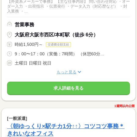
【外資系メーカーで事務】 【主な仕事内容】 問い合わせ対応 ・オー
ダー入力 ・出荷指示 ・伝票発行 ・データ入力（対応歴など） ・封
入業務 ・...
営業事務
大阪府大阪市西区/本町駅（徒歩 6分）
時給1,500円～
交通費全額支給
9：00〜17：00（実働：7時間） （休憩60分...
土曜日 日曜日 祝日
もっと見る
求人詳細を見る
1週間以内公開
[一般派遣]
〈朝ゆっくり×駅チカ1分↑↑〉コツコツ事務＊
きれいなオフィス