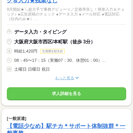
ク＆入力★残業なし
9月開始★＼超大手で事務デビュー☆／定着率良し！簡単入力＆チェ
ック♪ ●広告原稿のチェック ●データ入力 ●メール対応 ●電話対応
（社内のみ★）...
データ入力・タイピング
大阪府大阪市西区/本町駅（徒歩 3分）
時給1,420円
交通費全額支給
08：45〜17：15（実働07：30、休憩01：00）...
土曜日 日曜日 祝日
もっと見る
求人詳細を見る
[一般派遣]
【電話少なめ】駅チカ＊サポート体制抜群＊一