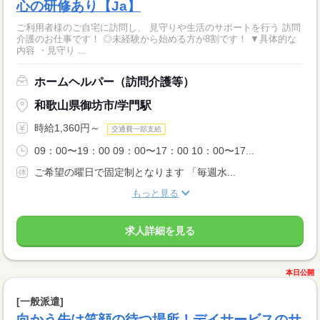
心の研修あり【Ja】
ご利用者様のご自宅に訪問し、 見守りや生活のサポートを行う 訪問
介護のお仕事です！ ◎未経験から始める方が8割です！ ▼具体的な
内容 ・見守り ...
ホームヘルパー（訪問介護等）
和歌山県御坊市/学門駅
時給1,360円～
交通費一部支給
09：00〜19：00 09：00〜17：00 10：00〜17...
ご希望の曜日で固定制となります 「毎週水...
もっと見る
求人詳細を見る
本日公開
[一般派遣]
向かう先は笑顔の待つ場所！デイサービスのサ