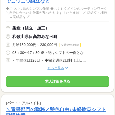
でこつこつ組立など
◆こつこつ系のシンプル作業 ◆もくもくメインのルーティンワーク
＼自分に合ったお仕事が見つかります！たとえば…／ ◎組立・梱包
→完成品をプ...
製造（組立・加工）
和歌山県日高郡みなべ町
月給180,000円～230,000円
交通費全額支給
08：30〜17：30 ※上記はシフトの一例とな...
＜年間休日125日＞ ◆完全週休2日制（土日...
もっと見る
求人詳細を見る
[パート・アルバイト]
＼青果部門の勤務／髪色自由♪未経験◎シフト