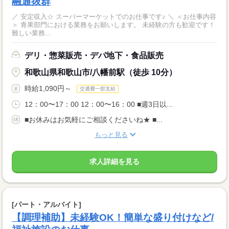
融通抜群
／ 安定収入☆ スーパーマーケットでのお仕事です♪ ＼ ＜お仕事内容
＞ 青果部門における業務をお願いします。 未経験の方も歓迎です！
難しい業務...
デリ・惣菜販売・デパ地下・食品販売
和歌山県和歌山市/八幡前駅（徒歩 10分）
時給1,090円～
交通費一部支給
12：00〜17：00 12：00〜16：00 ■週3日以...
■お休みはお気軽にご相談くださいね★ ■...
もっと見る
求人詳細を見る
[パート・アルバイト]
【調理補助】未経験OK！簡単な盛り付けなど/