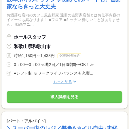
家ならきっと大丈夫
お洒落な店内のカフェ風吉野家 通常の吉野家店舗とはお仕事内容の
イメージも異なります！ ■フロア ■キッチン 難しいことはありませ
ん。 動画マニ...
ホールスタッフ
和歌山県和歌山市
時給1,150円～1,438円
交通費全額支給
0：00〜0：00 ≪週2日／1日3時間〜OK！≫ ...
●シフト制 ※ワークライフバランスも充実...
もっと見る
求人詳細を見る
[パート・アルバイト]
＼スーパー内のレジ／髪色&ネイル自由♪未経