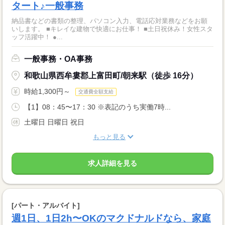
タート♪一般事務
納品書などの書類の整理、パソコン入力、電話応対業務などをお願
いします。 ■キレイな建物で快適にお仕事！ ■土日祝休み！女性スタ
ッフ活躍中！ ●...
一般事務・OA事務
和歌山県西牟婁郡上富田町/朝来駅（徒歩 16分）
時給1,300円～
交通費全額支給
【1】08：45〜17：30 ※表記のうち実働7時...
土曜日 日曜日 祝日
もっと見る
求人詳細を見る
[パート・アルバイト]
週1日、1日2h〜OKのマクドナルドなら、家庭