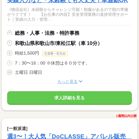
実績入力など＊未経験でも大丈夫！車通勤OK
《物流会社》未経験からチャレンジ可能！制服があるので朝の準備
がラクです！ 【お仕事の内容】安全管理業務の進捗管理サポー
ト｜実績の入力・管理...
総務・人事・法務・特許事務
和歌山県和歌山市/東松江駅（車 10分）
時給1,500円
交通費一部支給
7：30〜16：00 ※休憩は６０分です。
土曜日 日曜日
もっと見る
求人詳細を見る
1週間以内公開
[一般派遣]
週3〜！大人気「DoCLASSE」アパレル販売