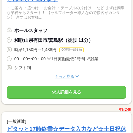
・ご案内 ・盛つけ ・お会計 ・テーブルの片付け など まずは簡単
な業務からスタート！ 【セルフオーダー導入なので接客がカンタ
ン】 注文はお客様...
ホールスタッフ
和歌山県有田市/箕島駅（徒歩 11分）
時給1,150円～1,438円
交通費一部支給
00：00〜00：00 ※1日実働最低2時間 ※残業...
シフト制
もっと見る
求人詳細を見る
本日公開
[一般派遣]
ピタッと17時終業☆データ入力など☆土日祝休