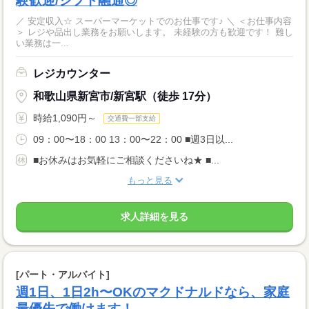
験歓迎/シフト融通◎
／ 安定収入☆ スーパーマーケットでのお仕事です♪ ＼ ＜お仕事内容
＞ レジや品出し業務をお願いします。 未経験の方も歓迎です！ 難し
い業務は一...
レジカウンター
和歌山県新宮市/新宮駅（徒歩 17分）
時給1,090円～
交通費一部支給
09：00〜18：00 13：00〜22：00 ■週3日以...
■お休みはお気軽にご相談くださいね★ ■...
もっと見る
求人詳細を見る
[パート・アルバイト]
週1日、1日2h〜OKのマクドナルドなら、家庭
最優先で働けます！