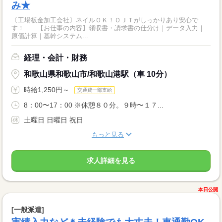
み★
〔工場板金加工会社〕ネイルＯＫ！ＯＪＴがしっかりあり安心で
す！ 【お仕事の内容】領収書・請求書の仕分け｜データ入力｜
原価計算｜基幹システム...
経理・会計・財務
和歌山県和歌山市/和歌山港駅（車 10分）
時給1,250円～
交通費一部支給
8：00〜17：00 ※休憩８０分。９時〜１７...
土曜日 日曜日 祝日
もっと見る
求人詳細を見る
本日公開
[一般派遣]