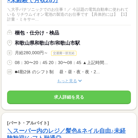
×未経験で月収28万
＼大手パナソニックでのお仕事！／ 今話題の電気自動車に使われて
いる リチウムイオン電池の製造のお仕事です 【具体的には】 【1】
計量・ミキサー...
梱包・仕分け・検品
和歌山県和歌山市/和歌山市駅
月給280,000円～
交通費一部支給
08：30〜20：45 20：30〜08：45 ▲上記時間...
■4勤2休 のシフト制 昼・昼・夜・夜・2...
もっと見る
求人詳細を見る
[パート・アルバイト]
＼スーパー内のレジ／髪色&ネイル自由♪未経