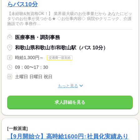
らバス10分
【未経験&無資格OK！】 業界最大級のお仕事量だから あなたにピッ
タリのお仕事が見つかる★ ◇お仕事内容◇ 病院やクリニック、介護
施設での 事務作...
医療事務・調剤事務
和歌山県和歌山市/和歌山駅（バス 10分）
時給1,300円～
交通費一部支給
09：00〜17：30
土曜日 日曜日 祝日
もっと見る
求人詳細を見る
[一般派遣]
【9月開始☆】高時給1600円↑社員化実績あり