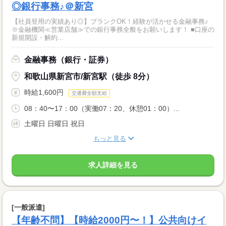
◎銀行事務♪＠新宮
【社員登用の実績あり◎】ブランクOK！経験が活かせる金融事務♪
※金融機関≪営業店舗≫での銀行事務全般をお願いします！ ■口座の
新規開設・解約...
金融事務（銀行・証券）
和歌山県新宮市/新宮駅（徒歩 8分）
時給1,600円
交通費全額支給
08：40〜17：00（実働07：20、休憩01：00）...
土曜日 日曜日 祝日
もっと見る
求人詳細を見る
[一般派遣]
【年齢不問】【時給2000円〜！】公共向けイ