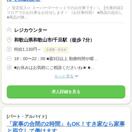
／ 安定収入☆ スーパーマーケットでのお仕事です♪ ＼ 【仕事内容】
フロアでのお仕事をお任せします！ 《お仕事内容》 ■商品の品出し
■商品の陳...
レジカウンター
和歌山県和歌山市/千旦駅（徒歩 7分）
時給1,130円～
交通費一部支給
18：00〜22：00 ■週3日以上 勤務時間や曜...
■お休みはお気軽にご相談くださいね★ ■...
もっと見る
求人詳細を見る
[パート・アルバイト]
「家事の合間の2時間」もOK！すき家なら家事
と両立して働けます