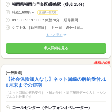
福岡県福岡市早良区/藤崎駅（徒歩 15分）
時給1,600円～
交通費一部支給
09：50 〜 19：00 ＊休憩70分 ［研修期間...
シフト休 ［勤務曜日］ 月〜日 週4〜5日...
もっと見る
求人詳細を見る
1週間以内公開
[一般派遣]
【社会保険加入なし】ネット回線の解約受付♪1
0月末までの短期
［ネット回線の解約受付］ ・解約受付 ・対応履歴データ入力 ＊シン
プルなお仕事です
コールセンター（テレフォンオペレーター）