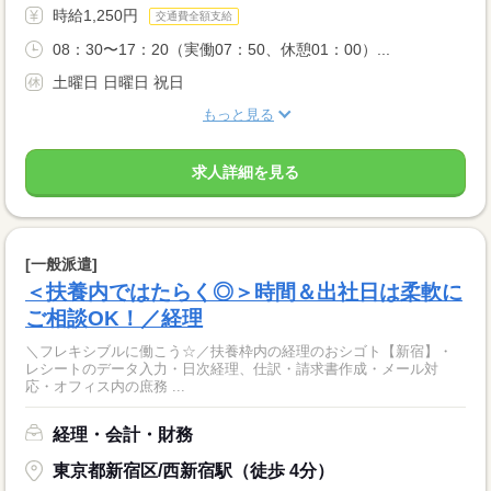
時給1,250円
交通費全額支給
08：30〜17：20（実働07：50、休憩01：00）...
土曜日 日曜日 祝日
もっと見る
求人詳細を見る
[一般派遣]
＜扶養内ではたらく◎＞時間＆出社日は柔軟に
ご相談OK！／経理
＼フレキシブルに働こう☆／扶養枠内の経理のおシゴト【新宿】・
レシートのデータ入力・日次経理、仕訳・請求書作成・メール対
応・オフィス内の庶務 ...
経理・会計・財務
東京都新宿区/西新宿駅（徒歩 4分）