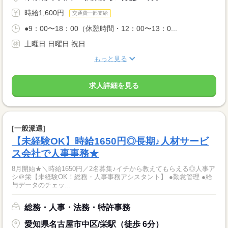
時給1,600円
交通費一部支給
●9：00〜18：00（休憩時間・12：00〜13：0...
土曜日 日曜日 祝日
もっと見る
求人詳細を見る
[一般派遣]
【未経験OK】時給1650円◎長期♪人材サービ
ス会社で人事事務★
8月開始★＼時給1650円／2名募集♪イチから教えてもらえる◎人事ア
シ＠栄【未経験OK！総務・人事事務アシスタント】 ●勤怠管理 ●給
与データのチェッ...
総務・人事・法務・特許事務
愛知県名古屋市中区/栄駅（徒歩 6分）