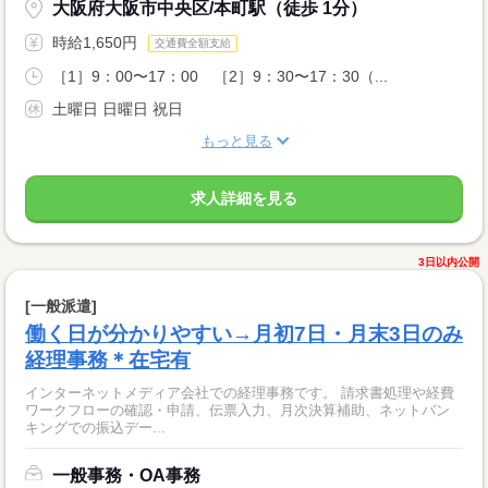
大阪府大阪市中央区/本町駅（徒歩 1分）
時給1,650円
交通費全額支給
［1］9：00〜17：00 ［2］9：30〜17：30（...
土曜日 日曜日 祝日
もっと見る
求人詳細を見る
3日以内公開
[一般派遣]
働く日が分かりやすい→月初7日・月末3日のみ
経理事務＊在宅有
インターネットメディア会社での経理事務です。 請求書処理や経費
ワークフローの確認・申請、伝票入力、月次決算補助、ネットバン
キングでの振込デー...
一般事務・OA事務