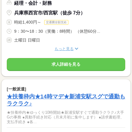
経理・会計・財務
兵庫県西宮市/西宮駅（徒歩 7分）
時給1,400円～
交通費全額支給
9：30〜18：30（実働：8時間） （休憩60分...
土曜日 日曜日
もっと見る
求人詳細を見る
[一般派遣]
★扶養枠内★14時マデ★新浦安駅スグで通勤も
ラクラク♪
★扶養枠内★ゆっくり10時開始★新浦安駅すぐで通勤ラクラク♪大手
Gの事務 ●異動手続き対応（月末月初に集中します） ●請求書処理、
支払手続き ●各...