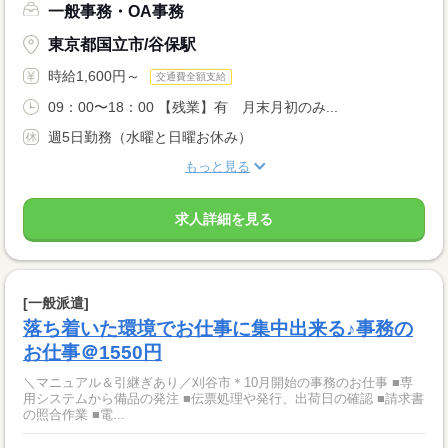
一般事務・OA事務
東京都国立市/谷保駅
時給1,600円～
交通費全額支給
09：00〜18：00 【残業】有 月末月初のみ...
週5日勤務（水曜と日曜お休み）
もっと見る
求人詳細を見る
[一般派遣]
落ち着いた環境でお仕事に集中出来る♪事務の
お仕事＠1550円
＼マニュアル＆引継ぎあり／刈谷市＊10月開始の事務のお仕事 ■専
用システムから備品の発注 ■伝票処理や発行、出荷日の確認 ■請求書
の照合作業 ■電...