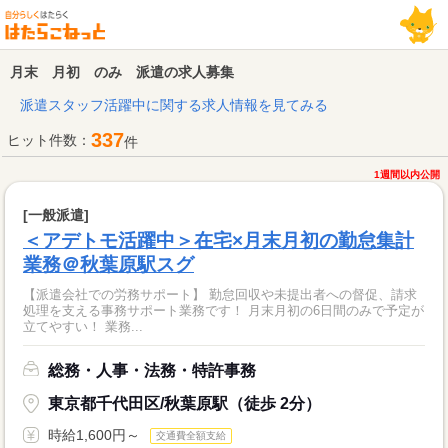
月末 月初 のみ 派遣の求人募集
派遣スタッフ活躍中に関する求人情報を見てみる
337
ヒット件数：
件
1週間以内公開
[一般派遣]
＜アデトモ活躍中＞在宅×月末月初の勤怠集計
業務＠秋葉原駅スグ
【派遣会社での労務サポート】 勤怠回収や未提出者への督促、請求
処理を支える事務サポート業務です！ 月末月初の6日間のみで予定が
立てやすい！ 業務...
総務・人事・法務・特許事務
東京都千代田区/秋葉原駅（徒歩 2分）
時給1,600円～
交通費全額支給