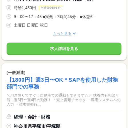
時給1,450円
交通費全額支給
9：00〜17：45 ■実働：7時間45分 ■休憩6...
土曜日 日曜日 祝日
もっと見る
求人詳細を見る
[一般派遣]
【1800円】週3日〜OK＊SAPを使用した財務
部門での事務
＼バス降りてすぐ！自動車での通勤もできます☆／ 扶養内も相談可
能！週3日〜週4日の勤務！ ・売上書類チェック ・専用システムへの
入力 ・請求書発行...
経理・会計・財務
神奈川県平塚市/平塚駅