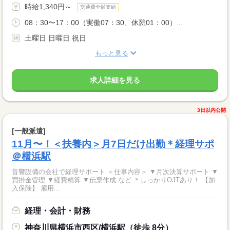
時給1,340円～
交通費全額支給
08：30〜17：00（実働07：30、休憩01：00）...
土曜日 日曜日 祝日
もっと見る
求人詳細を見る
3日以内公開
[一般派遣]
11月〜！＜扶養内＞月7日だけ出勤＊経理サポ
＠横浜駅
音響設備の会社で経理サポート ＜仕事内容＞ ▼月次決算サポート ▼
買掛金管理 ▼経費精算 ▼伝票作成 など ＊しっかりOJTあり！ 【加
入保険】 雇用...
経理・会計・財務
神奈川県横浜市西区/横浜駅（徒歩 8分）