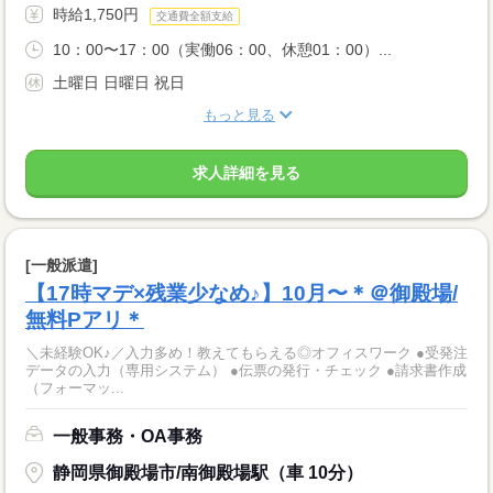
時給1,750円
交通費全額支給
10：00〜17：00（実働06：00、休憩01：00）...
土曜日 日曜日 祝日
もっと見る
求人詳細を見る
[一般派遣]
【17時マデ×残業少なめ♪】10月〜＊＠御殿場/
無料Pアリ＊
＼未経験OK♪／入力多め！教えてもらえる◎オフィスワーク ●受発注
データの入力（専用システム） ●伝票の発行・チェック ●請求書作成
（フォーマッ...
一般事務・OA事務
静岡県御殿場市/南御殿場駅（車 10分）