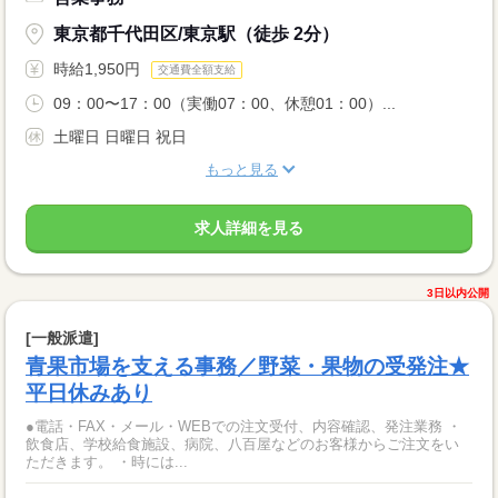
東京都千代田区/東京駅（徒歩 2分）
時給1,950円
交通費全額支給
09：00〜17：00（実働07：00、休憩01：00）...
土曜日 日曜日 祝日
もっと見る
求人詳細を見る
3日以内公開
[一般派遣]
青果市場を支える事務／野菜・果物の受発注★
平日休みあり
●電話・FAX・メール・WEBでの注文受付、内容確認、発注業務 ・
飲食店、学校給食施設、病院、八百屋などのお客様からご注文をい
ただきます。 ・時には...