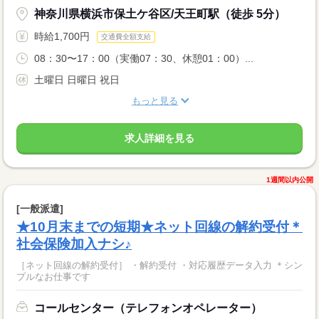
神奈川県横浜市保土ケ谷区/天王町駅（徒歩 5分）
時給1,700円
交通費全額支給
08：30〜17：00（実働07：30、休憩01：00）...
土曜日 日曜日 祝日
もっと見る
求人詳細を見る
1週間以内公開
[一般派遣]
★10月末までの短期★ネット回線の解約受付＊
社会保険加入ナシ♪
［ネット回線の解約受付］ ・解約受付 ・対応履歴データ入力 ＊シン
プルなお仕事です
コールセンター（テレフォンオペレーター）