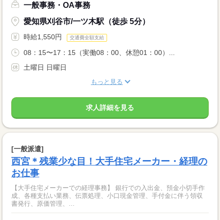
一般事務・OA事務
愛知県刈谷市/一ツ木駅（徒歩 5分）
時給1,550円
交通費全額支給
08：15〜17：15（実働08：00、休憩01：00）...
土曜日 日曜日
もっと見る
求人詳細を見る
[一般派遣]
西宮＊残業少な目！大手住宅メーカー・経理の
お仕事
【大手住宅メーカーでの経理事務】 銀行での入出金、預金小切手作
成、各種支払い業務、伝票処理、小口現金管理、手付金に伴う領収
書発行、原価管理、...