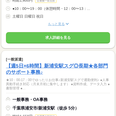
時給1,600円
交通費一部支給
●10：00〜19：00（休憩時間・12：00〜13：...
土曜日 日曜日 祝日
もっと見る
求人詳細を見る
[一般派遣]
【週5日×6時間】新浦安駅スグ◎長期★各部門
のサポート事務♪
★10：00‐17：00でゆったりお仕事♪新浦安駅スグで通勤便利♪ ●人事
異動手続き対応（月末月初に集中します） ●資料作成、データ入力 ●
書類管理 ●...
一般事務・OA事務
千葉県浦安市/新浦安駅（徒歩 5分）