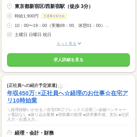
東京都新宿区/西新宿駅（徒歩 3分）
時給1,900円
交通費全額支給
10：00〜19：00（実働08：00、休憩01：00）...
土曜日 日曜日 祝日
もっと見る
求人詳細を見る
[正社員への紹介予定派遣]
?
年収450万↑×正社員へ☆経理のお仕事☆在宅ア
リ10時始業
＼経理経験いかせる／在宅OK◎フレックス活用〇♪金融ベンチャー
☆電話なし ●振り込み業務 ●領収書の処理 ●請求書作成、支払 ●仕訳
入力・伝票入力...
経理・会計・財務