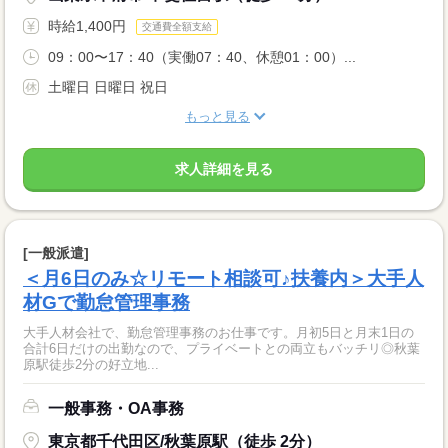
時給1,400円
交通費全額支給
09：00〜17：40（実働07：40、休憩01：00）...
土曜日 日曜日 祝日
もっと見る
求人詳細を見る
[一般派遣]
＜月6日のみ☆リモート相談可♪扶養内＞大手人
材Gで勤怠管理事務
大手人材会社で、勤怠管理事務のお仕事です。月初5日と月末1日の
合計6日だけの出勤なので、プライベートとの両立もバッチリ◎秋葉
原駅徒歩2分の好立地...
一般事務・OA事務
東京都千代田区/秋葉原駅（徒歩 2分）