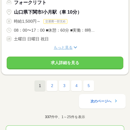
フォークリフト
山口県下関市/小月駅（車 10分）
時給1,500円～
交通費一部支給
08：00〜17：00 ■休憩：60分 ■実働：8時...
土曜日 日曜日 祝日
もっと見る
求人詳細を見る
1
2
3
4
5
次のページへ
337
件中、1～25件を表示