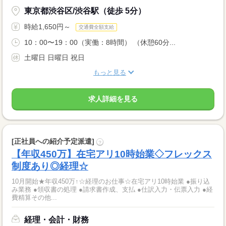
東京都渋谷区/渋谷駅（徒歩 5分）
時給1,650円～
交通費全額支給
10：00〜19：00（実働：8時間） （休憩60分...
土曜日 日曜日 祝日
もっと見る
求人詳細を見る
[正社員への紹介予定派遣]
?
【年収450万】在宅アリ10時始業◇フレックス
制度あり◎経理☆
10月開始★年収450万↑☆経理のお仕事☆在宅アリ10時始業 ●振り込
み業務 ●領収書の処理 ●請求書作成、支払 ●仕訳入力・伝票入力 ●経
費精算その他...
経理・会計・財務