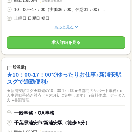
時給1,650円
交通費全額支給
10：00〜17：00（実働06：00、休憩01：00）...
土曜日 日曜日 祝日
もっと見る
求人詳細を見る
[一般派遣]
★10：00‐17：00でゆったりお仕事♪新浦安駅
スグで通勤便利♪
★新浦安駅スグ★時短の10：00‐17：00★各部門のサポート事務♪ ●
人事異動手続き対応（月末月初に集中します） ●資料作成、データ入
力 ●書類管理 ...
一般事務・OA事務
千葉県浦安市/新浦安駅（徒歩 5分）
時給1,650円