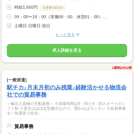
時給1,650円
交通費全額支給
09：00〜18：00（実働08：00、休憩01：00）...
土曜日 日曜日 祝日
もっと見る
求人詳細を見る
1週間以内公開
[一般派遣]
駅チカ♪月末月初のみ残業♪経験活かせる物流会
社での貿易事務
＜輸出入貨物の手配業務＞ ※就業時間は9：00と9：30スタートのシ
フト制 ※英文はほぼ定型書式なので、慣れればカンタン ※貿易事務
を一気通貫で担当...
貿易事務