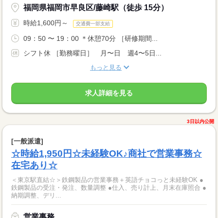
福岡県福岡市早良区/藤崎駅（徒歩 15分）
時給1,600円～
交通費一部支給
09：50 〜 19：00 ＊休憩70分 ［研修期間...
シフト休 ［勤務曜日］ 月〜日 週4〜5日...
もっと見る
求人詳細を見る
3日以内公開
[一般派遣]
☆時給1,950円☆未経験OK♪商社で営業事務☆
在宅あり☆
＜東京駅直結☆＞鉄鋼製品の営業事務＋英語チョコっと未経験OK ●
鉄鋼製品の受注・発注、数量調整 ●仕入、売り計上、月末在庫照合 ●
納期調整、デリ...
営業事務