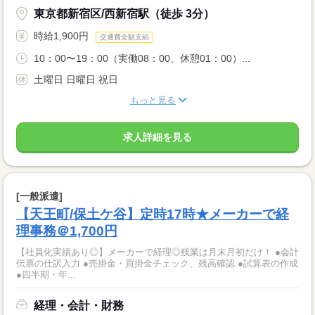
東京都新宿区/西新宿駅（徒歩 3分）
時給1,900円
交通費全額支給
10：00〜19：00（実働08：00、休憩01：00）...
土曜日 日曜日 祝日
もっと見る
求人詳細を見る
[一般派遣]
【天王町/保土ケ谷】定時17時★メーカーで経
理事務＠1,700円
【社員化実績あり◎】メーカーで経理◎残業は月末月初だけ！ ●会計
伝票の仕訳入力 ●売掛金・買掛金チェック、残高確認 ●試算表の作成
●四半期・年...
経理・会計・財務