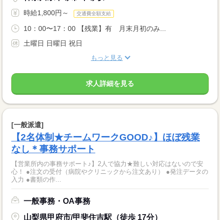
時給1,800円～
交通費全額支給
10：00〜17：00 【残業】有 月末月初のみ...
土曜日 日曜日 祝日
もっと見る
求人詳細を見る
[一般派遣]
【2名体制★チームワークGOOD♪】ほぼ残業
なし＊事務サポート
【営業所内の事務サポート♪】2人で協力★難しい対応はないので安
心！ ●注文の受付（病院やクリニックから注文あり） ●発注データの
入力 ●書類の作...
一般事務・OA事務
山梨県甲府市/甲斐住吉駅（徒歩 17分）