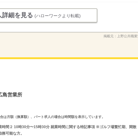
人詳細を見る
(ハローワークより転載)
掲載元：
上野公共職業
広島営業所
求人の場合は月額（換算額）、パート求人の場合は時間額を表示しています。
 就業時間２ 10時30分〜15時30分 就業時間に関する特記事項 ※ゴルフ場繁忙期、閑散
も勤務可能な方。