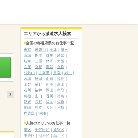
エリアから派遣求人検索
全国の都道府県のお仕事一覧
東京
神奈川
千葉
埼玉
茨城
栃木
群馬
愛知
岐阜
三重
静岡
大阪
兵庫
京都
滋賀
奈良
和歌山
北海道
青森
岩手
宮城
秋田
山形
福島
山梨
長野
新潟
富山
石川
福井
岡山
鳥取
1
島根
山口
香川
徳島
愛媛
高知
福岡
佐賀
長崎
熊本
大分
宮崎
鹿児島
沖縄
人気のエリアのお仕事一覧
港区
千代田区
新宿区
中央区
渋谷区
品川区