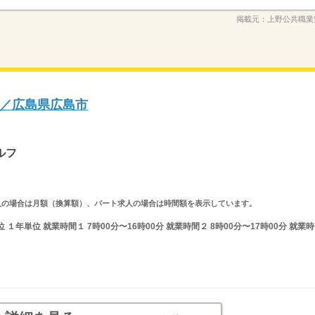
掲載元：
上野公共職業
／広島県広島市
ルフ
ルタイム求人の場合は月額（換算額）、パート求人の場合は時間額を表示しています。
年単位 就業時間１ 7時00分〜16時00分 就業時間２ 8時00分〜17時00分 就業時