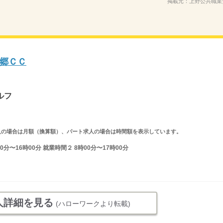
掲載元：
上野公共職業
郷ＣＣ
ルフ
ルタイム求人の場合は月額（換算額）、パート求人の場合は時間額を表示しています。
分〜16時00分 就業時間２ 8時00分〜17時00分
人詳細を見る
(ハローワークより転載)