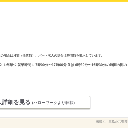
ルタイム求人の場合は月額（換算額）、パート求人の場合は時間額を表示しています。
１年単位 就業時間１ 7時00分〜17時00分 又は 6時30分〜16時30分の時間の間の
人詳細を見る
(ハローワークより転載)
掲載元：
三原公共職業