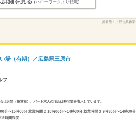
人詳細を見る
(ハローワークより転載)
掲載元：
上野公共職業
い場（有期）／広島県三原市
ルフ
求人の場合は月額（換算額）、パート求人の場合は時間額を表示しています。
分〜15時00分 就業時間２ 10時00分〜14時30分 就業時間３ 9時30分〜14時30分
間の5時間程度