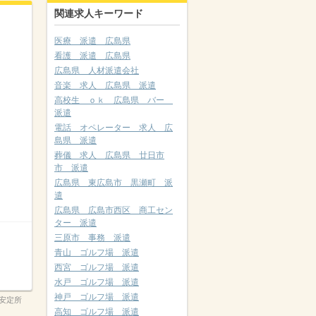
関連求人キーワード
医療 派遣 広島県
看護 派遣 広島県
広島県 人材派遣会社
音楽 求人 広島県 派遣
高校生 ｏｋ 広島県 バー
派遣
電話 オペレーター 求人 広
島県 派遣
葬儀 求人 広島県 廿日市
市 派遣
広島県 東広島市 黒瀬町 派
遣
広島県 広島市西区 商工セン
ター 派遣
三原市 事務 派遣
青山 ゴルフ場 派遣
西宮 ゴルフ場 派遣
水戸 ゴルフ場 派遣
神戸 ゴルフ場 派遣
安定所
高知 ゴルフ場 派遣