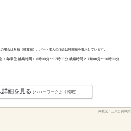
ルタイム求人の場合は月額（換算額）、パート求人の場合は時間額を表示しています。
年単位 就業時間１ 8時00分〜17時00分 就業時間２ 7時00分〜16時00分
人詳細を見る
(ハローワークより転載)
掲載元：
三原公共職業